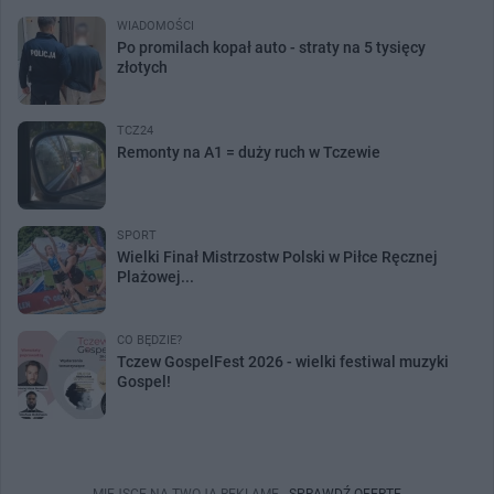
WIADOMOŚCI
Po promilach kopał auto - straty na 5 tysięcy
złotych
TCZ24
Remonty na A1 = duży ruch w Tczewie
SPORT
Wielki Finał Mistrzostw Polski w Piłce Ręcznej
Plażowej...
CO BĘDZIE?
Tczew GospelFest 2026 - wielki festiwal muzyki
Gospel!
MIEJSCE NA TWOJĄ REKLAMĘ -
SPRAWDŹ OFERTĘ