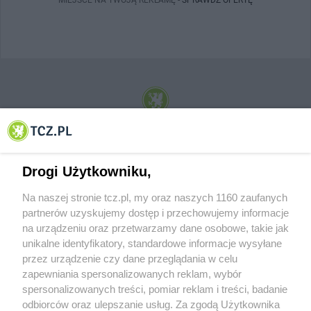
© 2001-2026 Tczew - TCZ.PL Sp. z o.o. Internetowy Serwis Informacyjny Miasta
Tczewa
Drogi Użytkowniku,
Na naszej stronie tcz.pl, my oraz naszych 1160 zaufanych
partnerów uzyskujemy dostęp i przechowujemy informacje
na urządzeniu oraz przetwarzamy dane osobowe, takie jak
unikalne identyfikatory, standardowe informacje wysyłane
przez urządzenie czy dane przeglądania w celu
zapewniania spersonalizowanych reklam, wybór
O FIRMIE
POLITYKA PRYWATNOŚCI
HOSTING
spersonalizowanych treści, pomiar reklam i treści, badanie
REKLAMA
WSPÓŁPRACA
RSS
FACEBOOK
KONTAKT
odbiorców oraz ulepszanie usług. Za zgodą Użytkownika