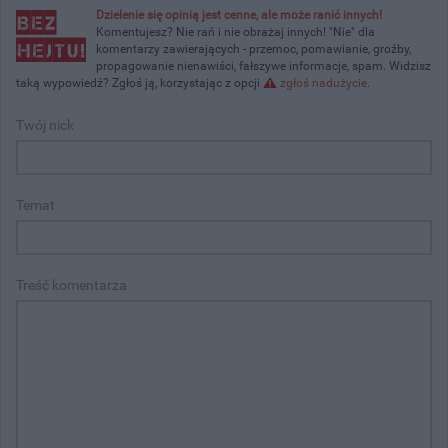
Dzielenie się opinią jest cenne, ale może ranić innych!
Komentujesz? Nie rań i nie obrażaj innych! "Nie" dla
komentarzy zawierających - przemoc, pomawianie, groźby,
propagowanie nienawiści, fałszywe informacje, spam. Widzisz
taką wypowiedź? Zgłoś ją, korzystając z opcji
zgłoś nadużycie
.
Twój nick
Temat
Treść komentarza