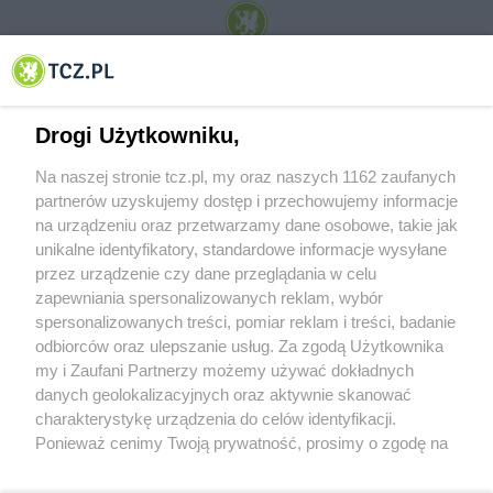
© 2001-2026 Tczew - TCZ.PL Sp. z o.o. Internetowy Serwis Informacyjny Miasta
Tczewa
Drogi Użytkowniku,
Na naszej stronie tcz.pl, my oraz naszych 1162 zaufanych
partnerów uzyskujemy dostęp i przechowujemy informacje
na urządzeniu oraz przetwarzamy dane osobowe, takie jak
unikalne identyfikatory, standardowe informacje wysyłane
przez urządzenie czy dane przeglądania w celu
zapewniania spersonalizowanych reklam, wybór
O FIRMIE
POLITYKA PRYWATNOŚCI
HOSTING
spersonalizowanych treści, pomiar reklam i treści, badanie
REKLAMA
WSPÓŁPRACA
RSS
FACEBOOK
KONTAKT
odbiorców oraz ulepszanie usług. Za zgodą Użytkownika
my i Zaufani Partnerzy możemy używać dokładnych
Nasze serwisy
danych geolokalizacyjnych oraz aktywnie skanować
charakterystykę urządzenia do celów identyfikacji.
Aktualności
Muzyka i kultura
Ponieważ cenimy Twoją prywatność, prosimy o zgodę na
Tcz24
Archiwum wydarzeń
korzystanie z tych technologii poprzez kliknięcie
Kronika Policyjna
Telewizja Internetowa
„Akceptuję”. Zgoda jest dobrowolna i zawsze możesz ją