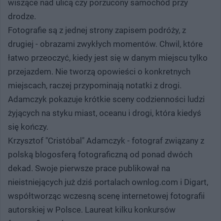
wiszące nad ulicą czy porzucony samochód przy
drodze.
Fotografie są z jednej strony zapisem podróży, z
drugiej - obrazami zwykłych momentów. Chwil, które
łatwo przeoczyć, kiedy jest się w danym miejscu tylko
przejazdem. Nie tworzą opowieści o konkretnych
miejscach, raczej przypominają notatki z drogi.
Adamczyk pokazuje krótkie sceny codzienności ludzi
żyjących na styku miast, oceanu i drogi, która kiedyś
się kończy.
Krzysztof "Cristóbal" Adamczyk - fotograf związany z
polską blogosferą fotograficzną od ponad dwóch
dekad. Swoje pierwsze prace publikował na
nieistniejących już dziś portalach ownlog.com i Digart,
współtworząc wczesną scenę internetowej fotografii
autorskiej w Polsce. Laureat kilku konkursów