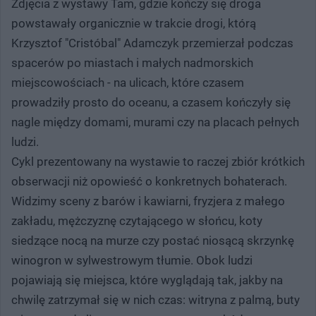
Zdjęcia z wystawy Tam, gdzie kończy się droga
powstawały organicznie w trakcie drogi, którą
Krzysztof "Cristóbal" Adamczyk przemierzał podczas
spacerów po miastach i małych nadmorskich
miejscowościach - na ulicach, które czasem
prowadziły prosto do oceanu, a czasem kończyły się
nagle między domami, murami czy na placach pełnych
ludzi.
Cykl prezentowany na wystawie to raczej zbiór krótkich
obserwacji niż opowieść o konkretnych bohaterach.
Widzimy sceny z barów i kawiarni, fryzjera z małego
zakładu, mężczyznę czytającego w słońcu, koty
siedzące nocą na murze czy postać niosącą skrzynkę
winogron w sylwestrowym tłumie. Obok ludzi
pojawiają się miejsca, które wyglądają tak, jakby na
chwilę zatrzymał się w nich czas: witryna z palmą, buty