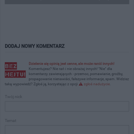
DODAJ NOWY KOMENTARZ
Dzielenie się opinią jest cenne, ale może ranić innych!
Komentujesz? Nie rań i nie obrażaj innych! "Nie" dla
komentarzy zawierających - przemoc, pomawianie, groźby,
propagowanie nienawiści, fałszywe informacje, spam. Widzisz
taką wypowiedź? Zgłoś ją, korzystając z opcji
zgłoś nadużycie
.
Twój nick
Temat