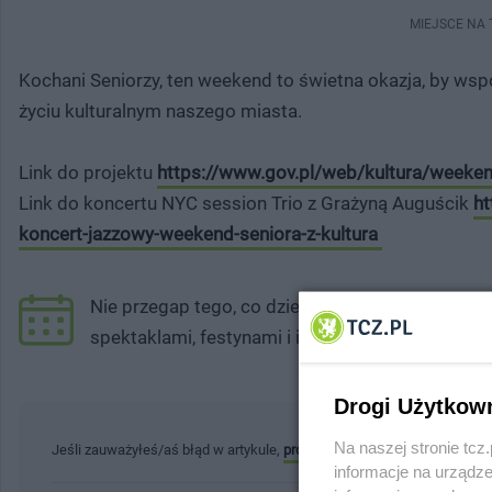
MIEJSCE NA
Kochani Seniorzy, ten weekend to świetna okazja, by wsp
życiu kulturalnym naszego miasta.
Link do projektu
https://www.gov.pl/web/kultura/weeken
Link do koncertu NYC session Trio z Grażyną Auguścik
ht
koncert-jazzowy-weekend-seniora-z-kultura
Nie przegap tego, co dzieje się w Tczewie! Spr
spektaklami, festynami i innymi atrakcjami. Moż
Drogi Użytkow
Na naszej stronie tc
Jeśli zauważyłeś/aś błąd w artykule,
prosimy o kontakt
. Twoja pomoc 
informacje na urządze