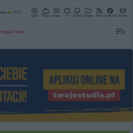
zew
19°C
Zgłoś
Praca
Mapa
TV
Galeria
Katalog
RSS
Facebook
Poczta
Pogoda Tczew