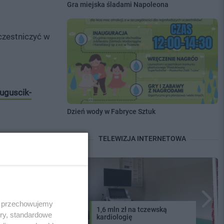
Gra miejska śladami Napoleona
czestniczyć w
auguscik-
Dzień wody w Fabryce Sztuk
TELEWIZJA INTERNETOWA
 koncertami,
 i przechowujemy
1,6 mln zł na tczewską
ory, standardowe
kardiologię