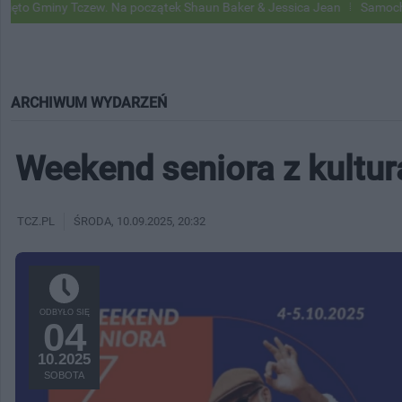
 Tczew. Na początek Shaun Baker & Jessica Jean
Samochody Google 
ARCHIWUM WYDARZEŃ
Weekend seniora z kultur
TCZ.PL
ŚRODA
, 10.09.2025, 20:32
ODBYŁO SIĘ
04
10.2025
SOBOTA