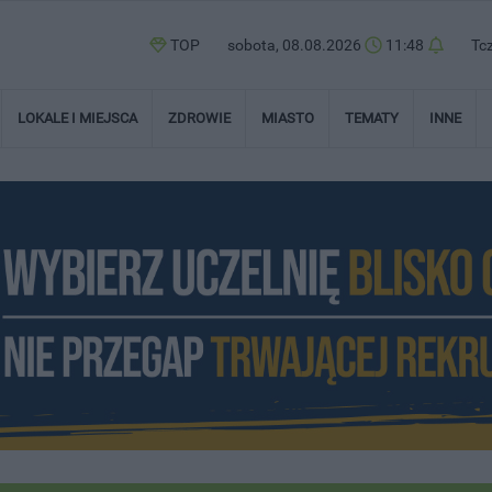
TOP
sobota, 08.08.2026
11:48
Tc
LOKALE I MIEJSCA
ZDROWIE
MIASTO
TEMATY
INNE