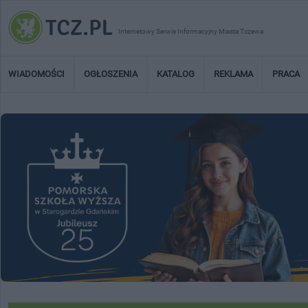
Internetowy Serwis Informacyjny Miasta Tczewa
WIADOMOŚCI
OGŁOSZENIA
KATALOG
REKLAMA
PRACA