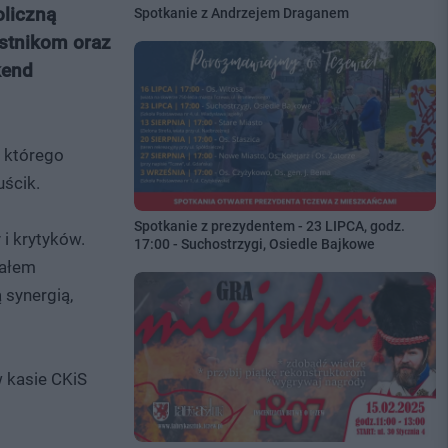
oliczną
Spotkanie z Andrzejem Draganem
zestnikom oraz
kend
 którego
uścik.
Spotkanie z prezydentem - 23 LIPCA, godz.
i krytyków.
17:00 - Suchostrzygi, Osiedle Bajkowe
fałem
 synergią,
w kasie CKiS