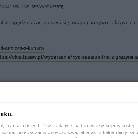
 TWOJĄ REKLAMĘ -
SPRAWDŹ OFERTĘ
ólnie spędzić czas, cieszyć się muzyką na żywo i aktywnie u
d-seniora-z-kultura
tps://ckis.tczew.pl/wydarzenie/nyc-session-trio-z-grazyna-
awdź
kalendarz imprez i wydarzeń
i bądź zawsze na bieżąco z
esz też
dodać swoje wydarzenie
.
niku,
z.pl, my oraz naszych 1162 zaufanych partnerów uzyskujemy dostęp
jest dla nas bardzo cenna i pozwala nam utrzymywać wysoką jakość treści.
niu oraz przetwarzamy dane osobowe, takie jak unikalne identyfikat