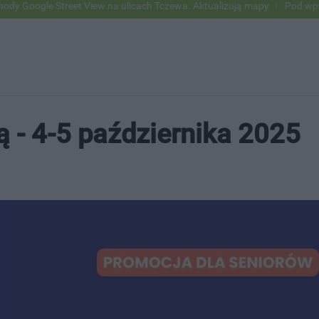
Street View na ulicach Tczewa. Aktualizują mapy
Pod wpływem alkoho
ą - 4-5 października 2025