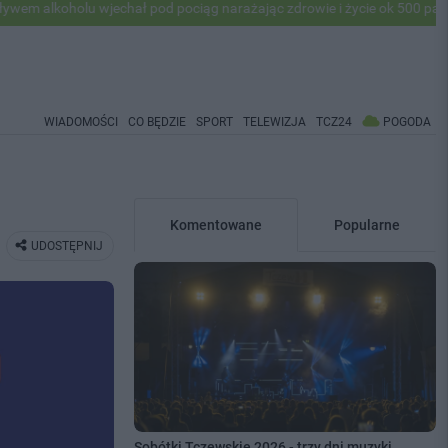
lu wjechał pod pociąg narażając zdrowie i życie ok 500 pasażerów! PK
WIADOMOŚCI
CO BĘDZIE
SPORT
TELEWIZJA
TCZ24
POGODA
Komentowane
Popularne
UDOSTĘPNIJ
Sobótki Tczewskie 2026 - trzy dni muzyki,