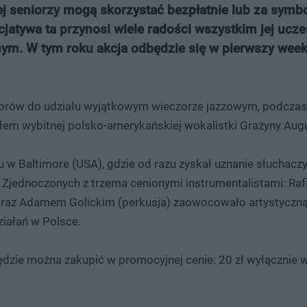
ej seniorzy mogą skorzystać bezpłatnie lub za symb
Inicjatywa ta przynosi wiele radości wszystkim jej uc
nym. W tym roku akcja odbędzie się w pierwszy wee
iorów do udziału wyjątkowym wieczorze jazzowym, podczas
ałem wybitnej polsko-amerykańskiej wokalistki Grażyny Aug
 Baltimore (USA), gdzie od razu zyskał uznanie słuchaczy 
h Zjednoczonych z trzema cenionymi instrumentalistami: Ra
oraz Adamem Golickim (perkusja) zaowocowało artystyczną
iałań w Polsce.
będzie można zakupić w promocyjnej cenie: 20 zł wyłącznie 