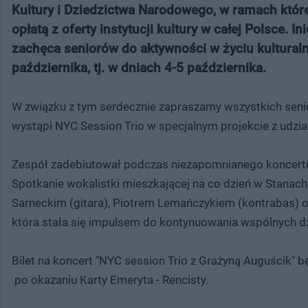
Kultury i Dziedzictwa Narodowego, w ramach któr
opłatą z oferty instytucji kultury w całej Polsce. 
zachęca seniorów do aktywności w życiu kultural
października, tj. w dniach 4-5 października.
W związku z tym serdecznie zapraszamy wszystkich sen
wystąpi NYC Session Trio w specjalnym projekcie z udzi
Zespół zadebiutował podczas niezapomnianego koncertu w
Spotkanie wokalistki mieszkającej na co dzień w Stanac
Sarneckim (gitara), Piotrem Lemańczykiem (kontrabas) 
która stała się impulsem do kontynuowania wspólnych dz
Bilet na koncert "NYC session Trio z Grażyną Auguścik" 
po okazaniu Karty Emeryta - Rencisty.