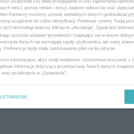
przez urządzenie czy dane przeglądania w celu zapewniania sperson
macją, napisać o ciekawym wydarzeniu, które miało miejsce w Twojej okolicy, c
ych treści, pomiar reklam i treści, badanie odbiorców oraz ulepszan
fani Partnerzy możemy używać dokładnych danych geolokalizacyjn
ści razem z nami.
Wyślij swój tekst, zdjęcia lub wideo poprzez formularz
, a my op
tykę urządzenia do celów identyfikacji. Ponieważ cenimy Twoją pry
ci! Pamiętaj, że każdy głos ma znaczenie.
z tych technologii poprzez kliknięcie „Akceptuję”. Zgoda jest dobro
ikając przycisk ustawień prywatności znajdujący się w lewym dolny
etwarzania danych nie wymagają zgody użytkownika, ale masz prawo 
. Preferencje będą miały zastosowania tylko na tej witrynie.
NASTĘPNY ART
NYC session Trio z Grażyną Auguścik - koncert jaz
szymi informacjami, abyś mógł świadomie i komfortowo korzystać z
/Weekend senior
gółowe informacje dotyczące przetwarzania Twoich danych znajdzi
s
oraz po kliknięciu w „Ustawienia”.
USTAWIENIA
Drukuj
Prześlij 