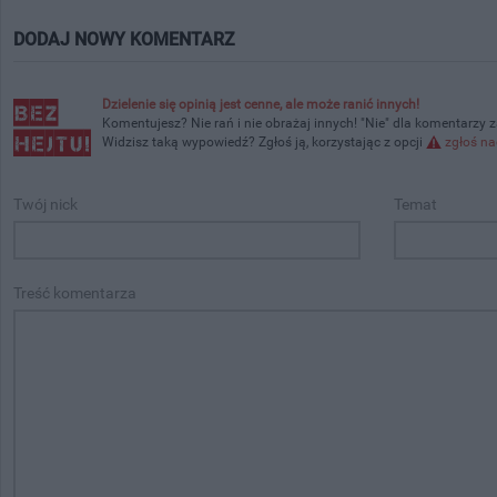
DODAJ NOWY KOMENTARZ
Dzielenie się opinią jest cenne, ale może ranić innych!
Komentujesz? Nie rań i nie obrażaj innych! "Nie" dla komentarzy 
Widzisz taką wypowiedź? Zgłoś ją, korzystając z opcji
zgłoś na
Twój nick
Temat
Treść komentarza