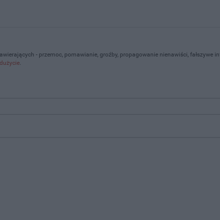
zawierających - przemoc, pomawianie, groźby, propagowanie nienawiści, fałszywe i
dużycie
.