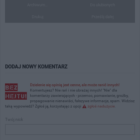
Archiwum...
Do ulubionych
Drukuj
Prześlij dalej
DODAJ NOWY KOMENTARZ
Dzielenie się opinią jest cenne, ale może ranić innych!
Komentujesz? Nie rań i nie obrażaj innych! "Nie" dla
komentarzy zawierających - przemoc, pomawianie, groźby,
propagowanie nienawiści, fałszywe informacje, spam. Widzisz
taką wypowiedź? Zgłoś ją, korzystając z opcji
zgłoś nadużycie
.
Twój nick