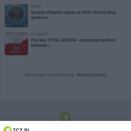
SPORT
Ruszyły oficjalne zapisy na XXXV Uliczny Bieg
Sambora
CO BĘDZIE?
POLSKA TUTAJ JESTEM - muzyczny manifest
wolności i...
MIEJSCE NA TWOJĄ REKLAMĘ -
SPRAWDŹ OFERTĘ
© 2001-2026 Tczew - TCZ.PL Sp. z o.o. Internetowy Serwis Informacyjny Miasta
Tczewa