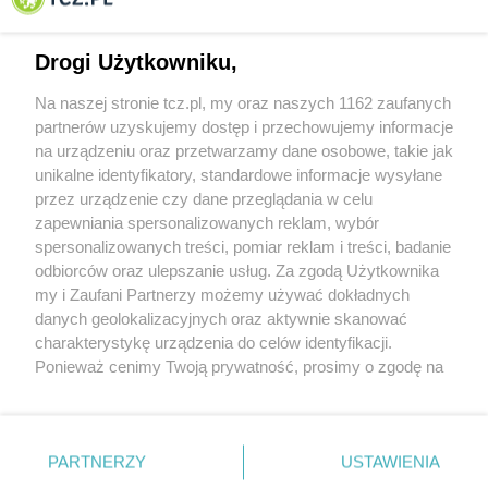
Drogi Użytkowniku,
Na naszej stronie tcz.pl, my oraz naszych 1162 zaufanych
partnerów uzyskujemy dostęp i przechowujemy informacje
na urządzeniu oraz przetwarzamy dane osobowe, takie jak
unikalne identyfikatory, standardowe informacje wysyłane
przez urządzenie czy dane przeglądania w celu
zapewniania spersonalizowanych reklam, wybór
O FIRMIE
POLITYKA PRYWATNOŚCI
HOSTING
spersonalizowanych treści, pomiar reklam i treści, badanie
REKLAMA
WSPÓŁPRACA
RSS
FACEBOOK
KONTAKT
odbiorców oraz ulepszanie usług. Za zgodą Użytkownika
my i Zaufani Partnerzy możemy używać dokładnych
Nasze serwisy
danych geolokalizacyjnych oraz aktywnie skanować
charakterystykę urządzenia do celów identyfikacji.
Aktualności
Muzyka i kultura
Ponieważ cenimy Twoją prywatność, prosimy o zgodę na
Tcz24
Archiwum wydarzeń
korzystanie z tych technologii poprzez kliknięcie
Kronika Policyjna
Telewizja Internetowa
„Akceptuję”. Zgoda jest dobrowolna i zawsze możesz ją
Kalendarz imprez
Sport
zmienić/wycofać klikając przycisk ustawień prywatności
Salony urody i masażu
Żłobki i przedszkola
PARTNERZY
USTAWIENIA
Historia miasta
Zdjęcia miasta
znajdujący się w lewym dolnym rogu strony
. Niektóre
Władze miasta
Zabytki