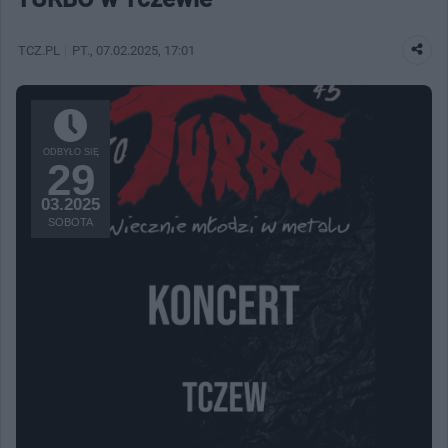
TCZ.PL
PT.
, 07.02.2025, 17:01
ODBYŁO SIĘ
29
03.2025
SOBOTA