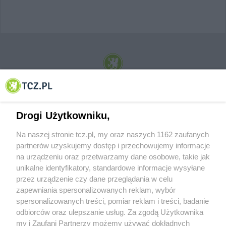
© 2001-2026 Tczew - TCZ.PL Sp. z o.o. Internetowy Serwis Informacyjny Miasta
Tczewa
Drogi Użytkowniku,
Na naszej stronie tcz.pl, my oraz naszych 1162 zaufanych
partnerów uzyskujemy dostęp i przechowujemy informacje
na urządzeniu oraz przetwarzamy dane osobowe, takie jak
unikalne identyfikatory, standardowe informacje wysyłane
przez urządzenie czy dane przeglądania w celu
zapewniania spersonalizowanych reklam, wybór
O FIRMIE
POLITYKA PRYWATNOŚCI
HOSTING
spersonalizowanych treści, pomiar reklam i treści, badanie
REKLAMA
WSPÓŁPRACA
RSS
FACEBOOK
KONTAKT
odbiorców oraz ulepszanie usług. Za zgodą Użytkownika
my i Zaufani Partnerzy możemy używać dokładnych