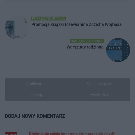
POPRZEDNI ARTYKUŁ
Promocja książki tczewianina Zdzicha Wojtasia
NASTĘPNY ARTYKUŁ
Warsztaty rodzinne
Archiwum...
Do ulubionych
Drukuj
Prześlij dalej
DODAJ NOWY KOMENTARZ
Dzielenie się opinią jest cenne, ale może ranić innych!