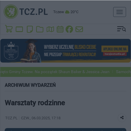
Tczew
20°C
Toggl
naviga
o Gminy Tczew. Na początek Shaun Baker & Jessica Jean
Samochody G
ARCHIWUM WYDARZEŃ
Warsztaty rodzinne
TCZ.PL
CZW.
, 06.03.2025, 17:18