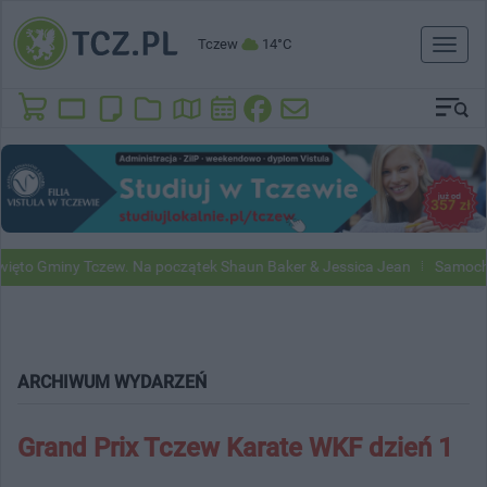
Tczew
14°C
Toggl
naviga
o Gminy Tczew. Na początek Shaun Baker & Jessica Jean
Samochody G
ARCHIWUM WYDARZEŃ
Grand Prix Tczew Karate WKF dzień 1