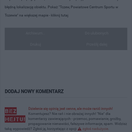
błędną lokalizację obiektu. Pokaż "Tczew, Powiatowe Centrum Sportu w
Tczewie" na większej mapie -
kliknij tutaj
Archiwum...
Do ulubionych
Drukuj
Prześlij dalej
DODAJ NOWY KOMENTARZ
Dzielenie się opinią jest cenne, ale może ranić innych!
Komentujesz? Nie rań i nie obrażaj innych! "Nie" dla
komentarzy zawierających - przemoc, pomawianie, groźby,
propagowanie nienawiści, fałszywe informacje, spam. Widzisz
taką wypowiedź? Zgłoś ją, korzystając z opcji
zgłoś nadużycie
.