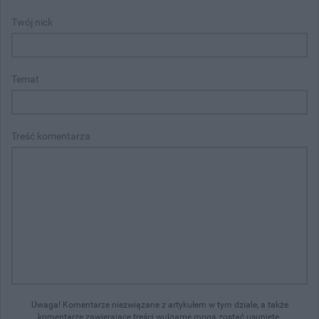
Twój nick
Temat
Treść komentarza
Uwaga! Komentarze niezwiązane z artykułem w tym dziale, a także
komentarze zawierające treści wulgarne mogą zostać usunięte.