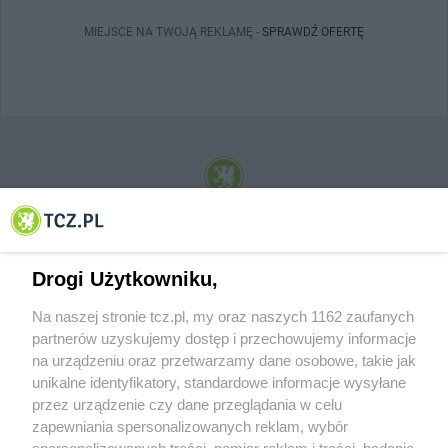
MIEJSCE NA TWOJĄ REKLAMĘ -
SPRAWDŹ OFERTĘ
© 2001-2026 Tczew - TCZ.PL Sp. z o.o. Internetowy Serwis Informacyjny Miasta
Tczewa
Drogi Użytkowniku,
Na naszej stronie tcz.pl, my oraz naszych 1162 zaufanych
partnerów uzyskujemy dostęp i przechowujemy informacje
na urządzeniu oraz przetwarzamy dane osobowe, takie jak
unikalne identyfikatory, standardowe informacje wysyłane
przez urządzenie czy dane przeglądania w celu
zapewniania spersonalizowanych reklam, wybór
O FIRMIE
POLITYKA PRYWATNOŚCI
HOSTING