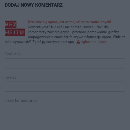
DODAJ NOWY KOMENTARZ
Dzielenie się opinią jest cenne, ale może ranić innych!
Komentujesz? Nie rań i nie obrażaj innych! "Nie" dla
komentarzy zawierających - przemoc, pomawianie, groźby,
propagowanie nienawiści, fałszywe informacje, spam. Widzisz
taką wypowiedź? Zgłoś ją, korzystając z opcji
zgłoś nadużycie
.
Twój nick
Temat
Treść komentarza