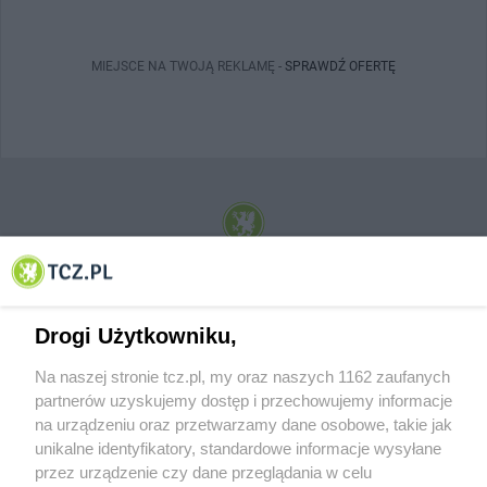
MIEJSCE NA TWOJĄ REKLAMĘ -
SPRAWDŹ OFERTĘ
© 2001-2026 Tczew - TCZ.PL Sp. z o.o. Internetowy Serwis Informacyjny Miasta
Tczewa
Drogi Użytkowniku,
Na naszej stronie tcz.pl, my oraz naszych 1162 zaufanych
partnerów uzyskujemy dostęp i przechowujemy informacje
na urządzeniu oraz przetwarzamy dane osobowe, takie jak
unikalne identyfikatory, standardowe informacje wysyłane
przez urządzenie czy dane przeglądania w celu