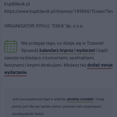
KupBilecik.pl
https://www.kupbilecik.pl/imprezy/185860/Tczew/Tere
ORGANIZATOR: P.P.H.U. "ESKA" Sp. z o.o.
Nie przegap tego, co dzieje się w Tczewie!
Sprawdź
kalendarz imprez i wydarzeń
i bądź
zawsze na bieżąco z koncertami, spektaklami,
festynami i innymi atrakcjami. Możesz też
dodać swoje
wydarzenie
.
Jeśli zauważyłeś/aś błąd w artykule,
prosimy o kontakt
. Twoja
pomoc jest dla nas bardzo cenna i pozwala nam utrzymywać
wysoką jakość treści.