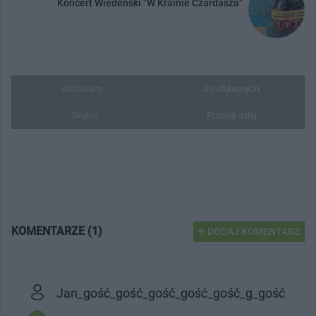
Koncert Wiedeński "W Krainie Czardasza"
Archiwum...
Do ulubionych
Drukuj
Prześlij dalej
KOMENTARZE (1)
DODAJ KOMENTARZ
Jan_gość_gość_gość_gość_gość_g_gość