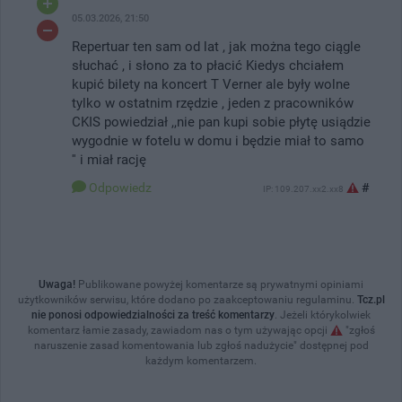
05.03.2026, 21:50
Repertuar ten sam od lat , jak można tego ciągle
słuchać , i słono za to płacić Kiedys chciałem
kupić bilety na koncert T Verner ale były wolne
tylko w ostatnim rzędzie , jeden z pracowników
CKIS powiedział ,,nie pan kupi sobie płytę usiądzie
wygodnie w fotelu w domu i będzie miał to samo
'' i miał rację
Odpowiedz
#
IP: 109.207.xx2.xx8
Uwaga!
Publikowane powyżej komentarze są prywatnymi opiniami
użytkowników serwisu, które dodano po zaakceptowaniu regulaminu.
Tcz.pl
nie ponosi odpowiedzialności za treść komentarzy
. Jeżeli którykolwiek
komentarz łamie zasady, zawiadom nas o tym używając opcji
"zgłoś
naruszenie zasad komentowania lub zgłoś nadużycie" dostępnej pod
każdym komentarzem.