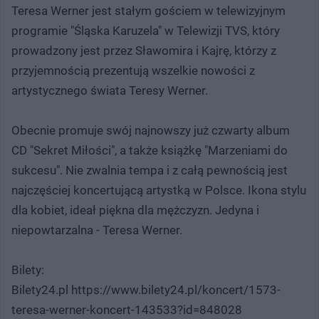
Teresa Werner jest stałym gościem w telewizyjnym
programie "Śląska Karuzela" w Telewizji TVS, który
prowadzony jest przez Sławomira i Kajrę, którzy z
przyjemnością prezentują wszelkie nowości z
artystycznego świata Teresy Werner.
Obecnie promuje swój najnowszy już czwarty album
CD "Sekret Miłości", a także książkę "Marzeniami do
sukcesu". Nie zwalnia tempa i z całą pewnością jest
najczęściej koncertującą artystką w Polsce. Ikona stylu
dla kobiet, ideał piękna dla mężczyzn. Jedyna i
niepowtarzalna - Teresa Werner.
Bilety:
Bilety24.pl https://www.bilety24.pl/koncert/1573-
teresa-werner-koncert-143533?id=848028