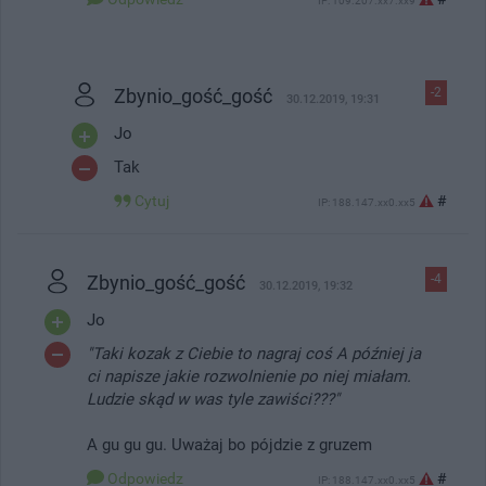
IP: 109.207.xx7.xx9
Zbynio_gość_gość
-2
30.12.2019, 19:31
Jo
Tak
Cytuj
#
IP: 188.147.xx0.xx5
Zbynio_gość_gość
-4
30.12.2019, 19:32
Jo
"Taki kozak z Ciebie to nagraj coś A później ja
ci napisze jakie rozwolnienie po niej miałam.
Ludzie skąd w was tyle zawiści???"
A gu gu gu. Uważaj bo pójdzie z gruzem
Odpowiedz
#
IP: 188.147.xx0.xx5