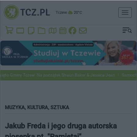
Tczew
20°C
Toggl
naviga
miny Tczew. Na początek Shaun Baker & Jessica Jean
Samochody Goog
MUZYKA, KULTURA, SZTUKA
Jakub Freda i jego druga autorska
piosenka pt. "Pamiętaj"