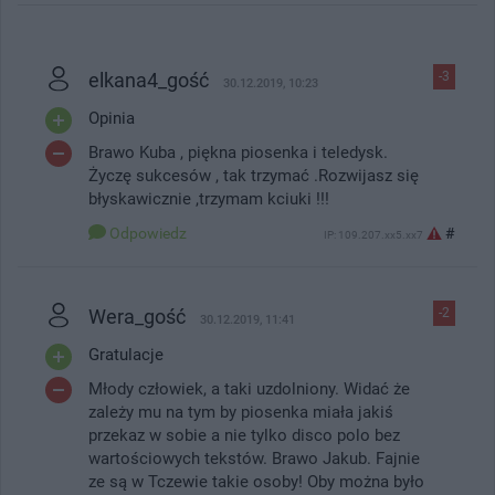
elkana4_gość
-3
30.12.2019, 10:23
Opinia
Brawo Kuba , piękna piosenka i teledysk.
Życzę sukcesów , tak trzymać .Rozwijasz się
błyskawicznie ,trzymam kciuki !!!
Odpowiedz
#
IP: 109.207.xx5.xx7
Wera_gość
-2
30.12.2019, 11:41
Gratulacje
Młody człowiek, a taki uzdolniony. Widać że
zależy mu na tym by piosenka miała jakiś
przekaz w sobie a nie tylko disco polo bez
wartościowych tekstów. Brawo Jakub. Fajnie
ze są w Tczewie takie osoby! Oby można było