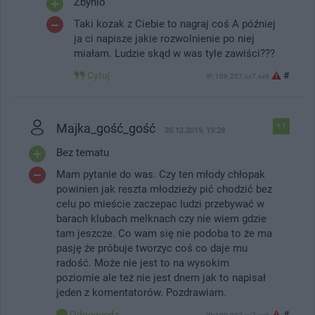
Zbynio
Taki kozak z Ciebie to nagraj coś A później
ja ci napisze jakie rozwolnienie po niej
miałam. Ludzie skąd w was tyle zawiści???
Cytuj
#
IP: 109.207.xx7.xx9
Majka_gość_gość
+1
30.12.2019, 19:28
Bez tematu
Mam pytanie do was. Czy ten młody chłopak
powinien jak reszta młodzieży pić chodzić bez
celu po mieście zaczepac ludzi przebywać w
barach klubach melknach czy nie wiem gdzie
tam jeszcze. Co wam się nie podoba to że ma
pasję że próbuje tworzyc coś co daje mu
radość. Może nie jest to na wysokim
poziomie ale też nie jest dnem jak to napisał
jeden z komentatorów. Pozdrawiam.
Odpowiedz
#