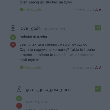
dużo więcej go słuchać na żywo
Odpowiedz
#
IP: 37.47.xx4.xx6
lOve _gość
+5
30.12.2019, 13:19
radości ci trzeba
czemu tak tam ciemno , wstydliwy czy co.
Czym to nagrywane komórką? Takie to trochę
smętne , a miłość to radość.I takie kościelne ,
czyli nijakie.
Odpowiedz
#
IP: 109.207.xx6.xx1
grzes_gość_gość_gość
+1
30.12.2019, 14:39