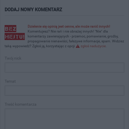
DODAJ NOWY KOMENTARZ
Dzielenie się opinią jest cenne, ale może ranić innych!
Komentujesz? Nie rań i nie obrażaj innych! "Nie" dla
komentarzy zawierających - przemoc, pomawianie, groźby,
propagowanie nienawiści, fałszywe informacje, spam. Widzisz
taką wypowiedź? Zgłoś ją, korzystając z opcji
zgłoś nadużycie
.
Twój nick
Temat
Treść komentarza