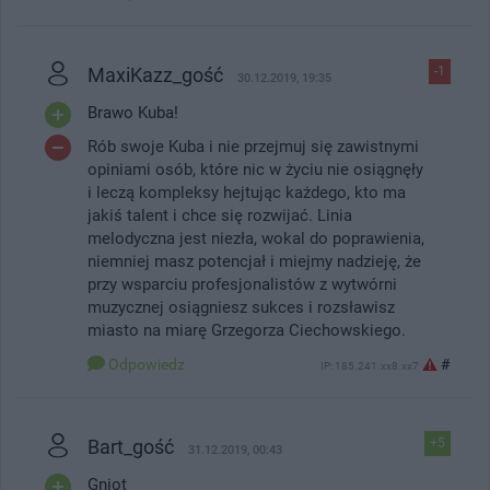
MaxiKazz_gość
-1
30.12.2019, 19:35
Brawo Kuba!
Rób swoje Kuba i nie przejmuj się zawistnymi
opiniami osób, które nic w życiu nie osiągnęły
i leczą kompleksy hejtując każdego, kto ma
jakiś talent i chce się rozwijać. Linia
melodyczna jest niezła, wokal do poprawienia,
niemniej masz potencjał i miejmy nadzieję, że
przy wsparciu profesjonalistów z wytwórni
muzycznej osiągniesz sukces i rozsławisz
miasto na miarę Grzegorza Ciechowskiego.
Odpowiedz
#
IP: 185.241.xx8.xx7
Bart_gość
+5
31.12.2019, 00:43
Gniot