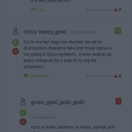
a ty jaki jaka jestes?
Cytuj
#
IP: 109.207.xx7.xx9
Umcy trancy_gość
+5
30.12.2019, 13:28
Co to ma być tego się słuchać nie da to
discopololo masakra taka jest moja opinja a
nie jedną w życiu wydałem , a wiec wracaj do
pracy chłopcze bo z tego to ty się nie
utrzymasz
Odpowiedz
#
IP: 109.197.xx7.xx5
grzes_gość_gość_gość
-1
30.12.2019, 14:41
czuc w tobie zazdrosc.A twoja ,,opinja,,jest