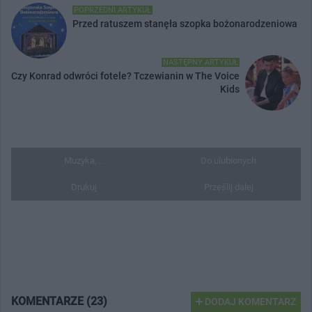
POPRZEDNI ARTYKUŁ
Przed ratuszem stanęła szopka bożonarodzeniowa
NASTĘPNY ARTYKUŁ
Czy Konrad odwróci fotele? Tczewianin w The Voice
Kids
Muzyka,...
Do ulubionych
Drukuj
Prześlij dalej
KOMENTARZE (23)
DODAJ KOMENTARZ