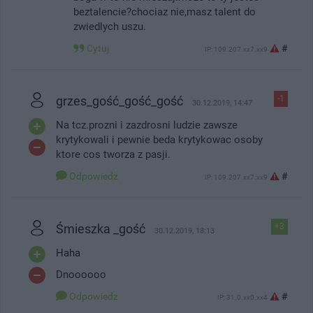
beztalencie?chociaz nie,masz talent do
zwiedlych uszu.
Cytuj
#
IP: 109.207.xx7.xx9
grzes_gość_gość_gość
-1
30.12.2019, 14:47
Na tcz.prozni i zazdrosni ludzie zawsze
krytykowali i pewnie beda krytykowac osoby
ktore cos tworza z pasji.
Odpowiedz
#
IP: 109.207.xx7.xx9
Śmieszka _gość
+3
30.12.2019, 18:13
Haha
Dnoooooo
Odpowiedz
#
IP: 31.0.xx0.xx4