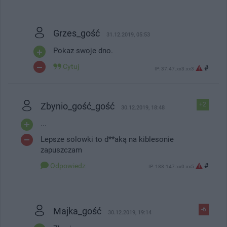
Grzes_gość
31.12.2019, 05:53
Pokaz swoje dno.
Cytuj
#
IP: 37.47.xx3.xx3
Zbynio_gość_gość
+2
30.12.2019, 18:48
...
Lepsze solowki to d**aką na kiblesonie
zapuszczam
Odpowiedz
#
IP: 188.147.xx0.xx5
Majka_gość
-6
30.12.2019, 19:14