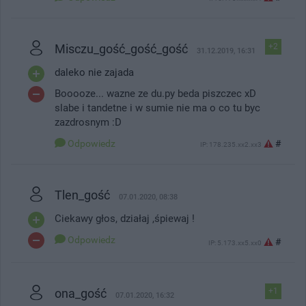
Misczu_gość_gość_gość
+2
31.12.2019, 16:31
daleko nie zajada
Booooze... wazne ze du.py beda piszczec xD
slabe i tandetne i w sumie nie ma o co tu byc
zazdrosnym :D
Odpowiedz
#
IP: 178.235.xx2.xx3
Tlen_gość
07.01.2020, 08:38
Ciekawy głos, działaj ,śpiewaj !
Odpowiedz
#
IP: 5.173.xx5.xx0
ona_gość
+1
07.01.2020, 16:32