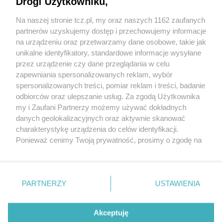
Drogi Użytkowniku,
Na naszej stronie tcz.pl, my oraz naszych 1162 zaufanych
partnerów uzyskujemy dostęp i przechowujemy informacje
na urządzeniu oraz przetwarzamy dane osobowe, takie jak
unikalne identyfikatory, standardowe informacje wysyłane
przez urządzenie czy dane przeglądania w celu
zapewniania spersonalizowanych reklam, wybór
O FIRMIE
POLITYKA PRYWATNOŚCI
HOSTING
spersonalizowanych treści, pomiar reklam i treści, badanie
REKLAMA
WSPÓŁPRACA
RSS
FACEBOOK
KONTAKT
odbiorców oraz ulepszanie usług. Za zgodą Użytkownika
my i Zaufani Partnerzy możemy używać dokładnych
Nasze serwisy
danych geolokalizacyjnych oraz aktywnie skanować
charakterystykę urządzenia do celów identyfikacji.
Aktualności
Muzyka i kultura
Ponieważ cenimy Twoją prywatność, prosimy o zgodę na
Tcz24
Archiwum wydarzeń
korzystanie z tych technologii poprzez kliknięcie
Kronika Policyjna
Telewizja Internetowa
„Akceptuję”. Zgoda jest dobrowolna i zawsze możesz ją
Kalendarz imprez
Sport
zmienić/wycofać klikając przycisk ustawień prywatności
Salony urody i masażu
Żłobki i przedszkola
PARTNERZY
USTAWIENIA
Historia miasta
Zdjęcia miasta
znajdujący się w lewym dolnym rogu strony
. Niektóre
Władze miasta
Zabytki
rodzaje przetwarzania danych nie wymagają zgody
użytkownika, ale masz prawo sprzeciwić się takiemu
Akceptuję
przetwarzaniu. Preferencje będą miały zastosowania tylko