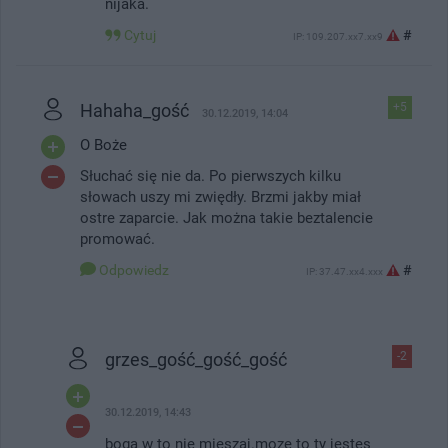
nijaka.
Cytuj
#
IP: 109.207.xx7.xx9
Hahaha_gość
+5
30.12.2019, 14:04
O Boże
Słuchać się nie da. Po pierwszych kilku
słowach uszy mi zwiędły. Brzmi jakby miał
ostre zaparcie. Jak można takie beztalencie
promować.
Odpowiedz
#
IP: 37.47.xx4.xxx
grzes_gość_gość_gość
-2
30.12.2019, 14:43
boga w to nie mieszaj.moze to ty jestes