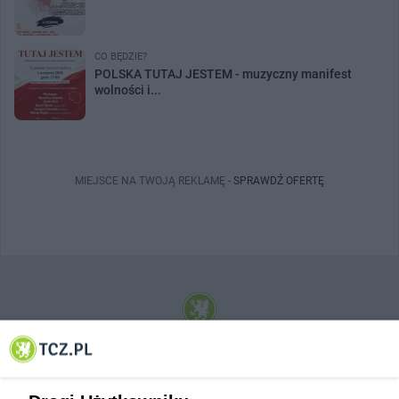
CO BĘDZIE?
POLSKA TUTAJ JESTEM - muzyczny manifest
wolności i...
MIEJSCE NA TWOJĄ REKLAMĘ -
SPRAWDŹ OFERTĘ
© 2001-2026 Tczew - TCZ.PL Sp. z o.o. Internetowy Serwis Informacyjny Miasta
Tczewa