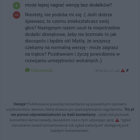
może lepiej nagrać wersję bez dodatków?
Niestety, nie podoba mi się :( Jeśli dobrze
śpiewasz, to czemu zniekształcasz swój
głos? Następnym razem usuń te niepotrzebne
dodatki dźwiękowe, żeby nie brzmiało to jak
discopolo i będzie ok! Myślę, że wszyscy
czekamy na normalną wersję - może zagrasz
na trąbce? Pozdrawiam i życzę powodzenia w
rozwijaniu umiejętności wokalnych ;)
Odpowiedz
#
IP: 83.23.xx7.xx3
Uwaga!
Publikowane powyżej komentarze są prywatnymi opiniami
użytkowników serwisu, które dodano po zaakceptowaniu regulaminu.
Tcz.pl
nie ponosi odpowiedzialności za treść komentarzy
. Jeżeli którykolwiek
komentarz łamie zasady, zawiadom nas o tym używając opcji
"zgłoś
naruszenie zasad komentowania lub zgłoś nadużycie" dostępnej pod
każdym komentarzem.