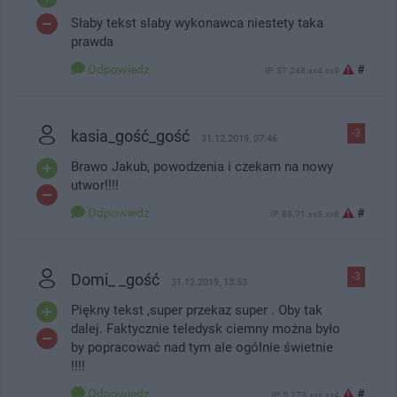
Słaby tekst slaby wykonawca niestety taka
prawda
Odpowiedz
#
IP: 37.248.xx4.xx9
kasia_gość_gość
-3
31.12.2019, 07:46
Brawo Jakub, powodzenia i czekam na nowy
utwor!!!!
Odpowiedz
#
IP: 88.71.xx3.xx8
Domi_ _gość
-3
31.12.2019, 13:53
Piękny tekst ,super przekaz super . Oby tak
dalej. Faktycznie teledysk ciemny można było
by popracować nad tym ale ogólnie świetnie
!!!!
Odpowiedz
#
IP: 5.173.xxx.xx4