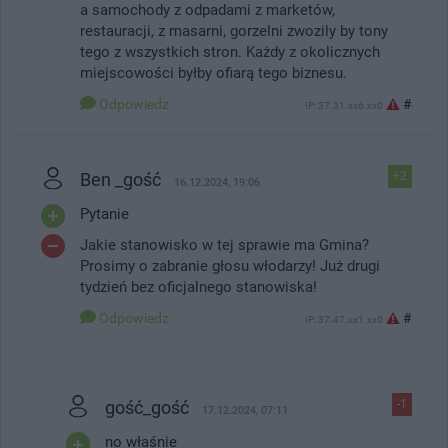
a samochody z odpadami z marketów,
restauracji, z masarni, gorzelni zwozily by tony
tego z wszystkich stron. Każdy z okolicznych
miejscowości byłby ofiarą tego biznesu.
Odpowiedz
#
IP: 37.31.xx6.xx0
Ben _gość
+2
16.12.2024, 19:06
Pytanie
Jakie stanowisko w tej sprawie ma Gmina?
Prosimy o zabranie głosu włodarzy! Już drugi
tydzień bez oficjalnego stanowiska!
Odpowiedz
#
IP: 37.47.xx1.xx0
gość_gość
-1
17.12.2024, 07:11
no właśnie