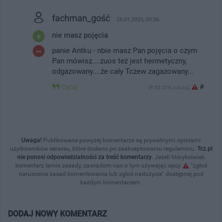
fachman_gość
28.01.2025, 09:36
nie masz pojęcia
panie Antku - nbie masz Pan pojęcia o czym
Pan mówisz....zuos też jest hermetyczny,
odgazowany....że cały Tczew zagazowany...
Cytuj
#
IP: 85.219.xx3.xx2
Uwaga!
Publikowane powyżej komentarze są prywatnymi opiniami
użytkowników serwisu, które dodano po zaakceptowaniu regulaminu.
Tcz.pl
nie ponosi odpowiedzialności za treść komentarzy
. Jeżeli którykolwiek
komentarz łamie zasady, zawiadom nas o tym używając opcji
"zgłoś
naruszenie zasad komentowania lub zgłoś nadużycie" dostępnej pod
każdym komentarzem.
DODAJ NOWY KOMENTARZ