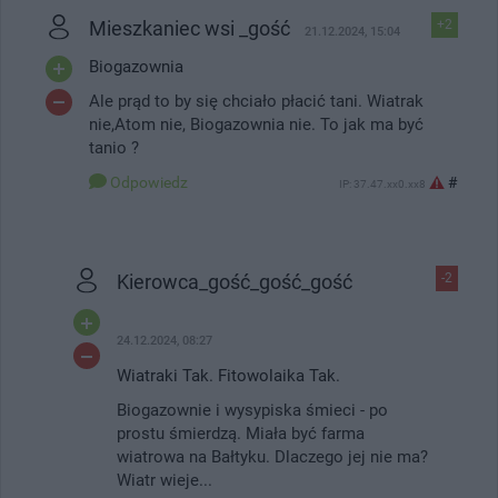
Mieszkaniec wsi _gość
+2
21.12.2024, 15:04
Biogazownia
Ale prąd to by się chciało płacić tani. Wiatrak
nie,Atom nie, Biogazownia nie. To jak ma być
tanio ?
Odpowiedz
#
IP: 37.47.xx0.xx8
Kierowca_gość_gość_gość
-2
24.12.2024, 08:27
Wiatraki Tak. Fitowolaika Tak.
Biogazownie i wysypiska śmieci - po
prostu śmierdzą. Miała być farma
wiatrowa na Bałtyku. Dlaczego jej nie ma?
Wiatr wieje...