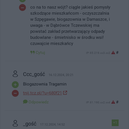
co na to nasz wójt? ciągle jakieś pomysły
szkodzące mieszkańcom - oczyszczalnia
w Szpęgawie, biogazownia w Damaszce, i
uwaga - w Dąbrówce Tczewskiej ma
powstać zakład przetwarzający odpady
budowlane - śmietnisko w środku wsi!
czuwajcie mieszkańcy
Cytuj
#
IP: 85.219.xx3.xx2
Ccc_gość
16.12.2024, 20:21
Biogazownia Tragamin
tnij.tcz.pl/?u=680f21
Odpowiedz
#
IP: 81.190.xx2.xx4
_gość
+1
17.12.2024, 14:52