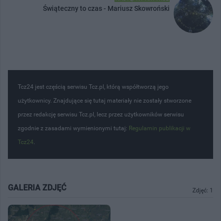
Świąteczny to czas - Mariusz Skowroński
Tcz24 jest częścią serwisu Tcz.pl, którą współtworzą jego
użytkownicy. Znajdujące się tutaj materiały nie zostały stworzone
przez redakcję serwisu Tcz.pl, lecz przez użytkowników serwisu
zgodnie z zasadami wymienionymi tutaj:
Regulamin publikacji w
Tcz24
.
GALERIA ZDJĘĆ
Zdjęć: 1