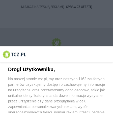
MIEJSCE NA TWOJĄ REKLAMĘ -
SPRAWDŹ OFERTĘ
© 2001-2026 Tczew - TCZ.PL Sp. z o.o. Internetowy Serwis Informacyjny Miasta
Tczewa
Drogi Użytkowniku,
Na naszej stronie tcz.pl, my oraz naszych 1162 zaufanych
partnerów uzyskujemy dostęp i przechowujemy informacje
na urządzeniu oraz przetwarzamy dane osobowe, takie jak
unikalne identyfikatory, standardowe informacje wysyłane
przez urządzenie czy dane przeglądania w celu
zapewniania spersonalizowanych reklam, wybór
O FIRMIE
POLITYKA PRYWATNOŚCI
HOSTING
spersonalizowanych treści, pomiar reklam i treści, badanie