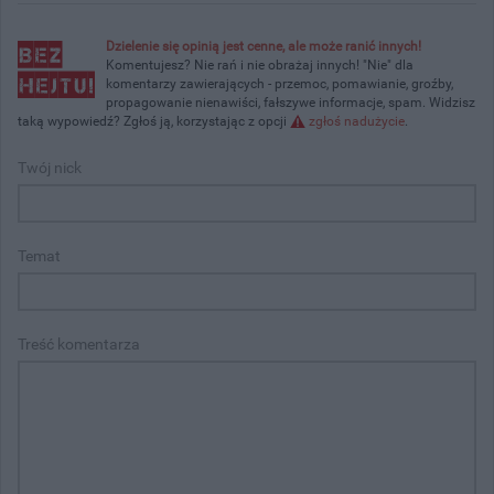
Dzielenie się opinią jest cenne, ale może ranić innych!
Komentujesz? Nie rań i nie obrażaj innych! "Nie" dla
komentarzy zawierających - przemoc, pomawianie, groźby,
propagowanie nienawiści, fałszywe informacje, spam. Widzisz
taką wypowiedź? Zgłoś ją, korzystając z opcji
zgłoś nadużycie
.
Twój nick
Temat
Treść komentarza