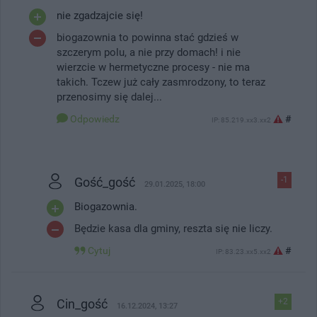
nie zgadzajcie się!
biogazownia to powinna stać gdzieś w
szczerym polu, a nie przy domach! i nie
wierzcie w hermetyczne procesy - nie ma
takich. Tczew już cały zasmrodzony, to teraz
przenosimy się dalej...
Odpowiedz
#
IP: 85.219.xx3.xx2
Gość_gość
-1
29.01.2025, 18:00
Biogazownia.
Będzie kasa dla gminy, reszta się nie liczy.
Cytuj
#
IP: 83.23.xx5.xx2
Cin_gość
+2
16.12.2024, 13:27