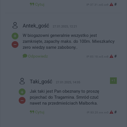
Cytuj
#
IP: 37.31.xx0.xx9
Antek_gość
27.01.2025, 12:21
W biogazowni generalnie wszystko jest
zamknięte, zapachy maks. do 100m. Mieszkańcy
zero wiedzy same zabobony..
Odpowiedz
#
IP: 83.18.xx5.xx8
Taki_gość
+1
27.01.2025, 14:05
Jak taki jest Pan obeznany to proszę
pojechać do Tragamina. Smród czuć
nawet na przedmieściach Malborka.
Cytuj
#
IP: 83.20.xxx.xx3