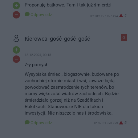
Proponuję bajkowe. Tam i tak już śmierdzi
Odpowiedz
#
IP: 109.197.xx7.xx4
Kierowca_gość_gość_gość
-2
18.12.2024, 00:18
Zły pomysł
Wysypiska śmieci, biogazownie, budowane po
zachodniej stronie miast i wsi, zawsze będą
powodować zasmrodzenie tych terenów, bo
mamy większość wiatrów zachodnich. Będzie
śmierdziało gorzej niż na Szadółkach i
Rokitkach. Stanowocze NIE dla takich
inwestycji. Nie niszczcie nas i środowiska.
Odpowiedz
#
IP: 37.31.xx0.xx9