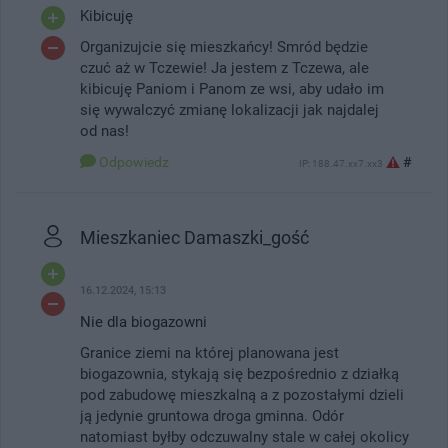
Kibicuję
Organizujcie się mieszkańcy! Smród będzie
czuć aż w Tczewie! Ja jestem z Tczewa, ale
kibicuję Paniom i Panom ze wsi, aby udało im
się wywalczyć zmianę lokalizacji jak najdalej
od nas!
Odpowiedz
#
IP: 188.47.xx7.xx3
Mieszkaniec Damaszki_gość
16.12.2024, 15:13
Nie dla biogazowni
Granice ziemi na której planowana jest
biogazownia, stykają się bezpośrednio z działką
pod zabudowę mieszkalną a z pozostałymi dzieli
ją jedynie gruntowa droga gminna. Odór
natomiast byłby odczuwalny stale w całej okolicy