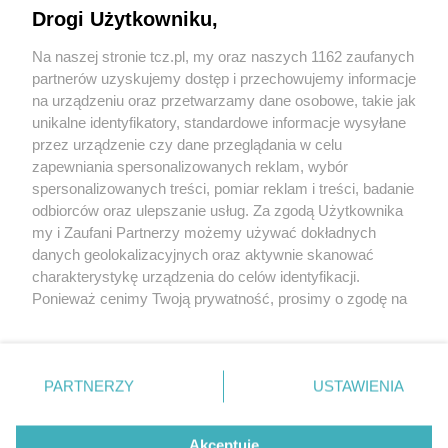
Drogi Użytkowniku,
Na naszej stronie tcz.pl, my oraz naszych 1162 zaufanych
partnerów uzyskujemy dostęp i przechowujemy informacje
na urządzeniu oraz przetwarzamy dane osobowe, takie jak
unikalne identyfikatory, standardowe informacje wysyłane
przez urządzenie czy dane przeglądania w celu
zapewniania spersonalizowanych reklam, wybór
O FIRMIE
POLITYKA PRYWATNOŚCI
HOSTING
spersonalizowanych treści, pomiar reklam i treści, badanie
REKLAMA
WSPÓŁPRACA
RSS
FACEBOOK
KONTAKT
odbiorców oraz ulepszanie usług. Za zgodą Użytkownika
my i Zaufani Partnerzy możemy używać dokładnych
Nasze serwisy
danych geolokalizacyjnych oraz aktywnie skanować
charakterystykę urządzenia do celów identyfikacji.
Aktualności
Muzyka i kultura
Ponieważ cenimy Twoją prywatność, prosimy o zgodę na
Tcz24
Archiwum wydarzeń
korzystanie z tych technologii poprzez kliknięcie
Kronika Policyjna
Telewizja Internetowa
„Akceptuję”. Zgoda jest dobrowolna i zawsze możesz ją
Kalendarz imprez
Sport
zmienić/wycofać klikając przycisk ustawień prywatności
Salony urody i masażu
Żłobki i przedszkola
PARTNERZY
USTAWIENIA
Historia miasta
Zdjęcia miasta
znajdujący się w lewym dolnym rogu strony
. Niektóre
Władze miasta
Zabytki
rodzaje przetwarzania danych nie wymagają zgody
użytkownika, ale masz prawo sprzeciwić się takiemu
Akceptuję