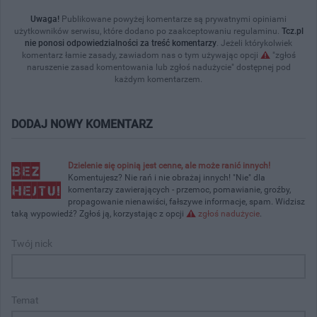
Uwaga!
Publikowane powyżej komentarze są prywatnymi opiniami
użytkowników serwisu, które dodano po zaakceptowaniu regulaminu.
Tcz.pl
nie ponosi odpowiedzialności za treść komentarzy
. Jeżeli którykolwiek
komentarz łamie zasady, zawiadom nas o tym używając opcji
"zgłoś
naruszenie zasad komentowania lub zgłoś nadużycie" dostępnej pod
każdym komentarzem.
DODAJ NOWY KOMENTARZ
Dzielenie się opinią jest cenne, ale może ranić innych!
Komentujesz? Nie rań i nie obrażaj innych! "Nie" dla
komentarzy zawierających - przemoc, pomawianie, groźby,
propagowanie nienawiści, fałszywe informacje, spam. Widzisz
taką wypowiedź? Zgłoś ją, korzystając z opcji
zgłoś nadużycie
.
Twój nick
Temat