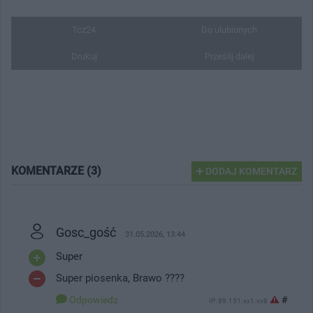
Tcz24
Do ulubionych
Drukuj
Prześlij dalej
KOMENTARZE (3)
DODAJ KOMENTARZ
Gosc_gość
31.05.2026, 13:44
Super
Super piosenka, Brawo ????
Odpowiedz
#
IP: 89.151.xx1.xx8