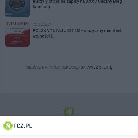
Ruszyły oficjalne zapisy na XXXV Uliczny Bieg
Sambora
CO BĘDZIE?
POLSKA TUTAJ JESTEM - muzyczny manifest
wolności i...
MIEJSCE NA TWOJĄ REKLAMĘ -
SPRAWDŹ OFERTĘ
© 2001-2026 Tczew - TCZ.PL Sp. z o.o. Internetowy Serwis Informacyjny Miasta
Tczewa