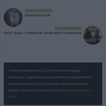
POPRZEDNI ARTYKUŁ
Zaginął kot Kazik
NASTĘPNY ARTYKUŁ
Jurii ft. Kasia - Powiedz mi. Nowy utwór Tczewianina
Tcz24 jest częścią serwisu Tcz.pl, którą współtworzą jego
użytkownicy. Znajdujące się tutaj materiały nie zostały stworzone
przez redakcję serwisu Tcz.pl, lecz przez użytkowników serwisu
zgodnie z zasadami wymienionymi tutaj:
Regulamin publikacji w
Tcz24
.