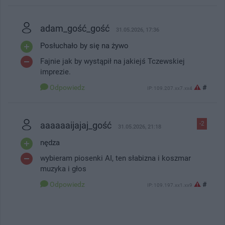
adam_gość_gość
31.05.2026, 17:36
Posłuchało by się na żywo
Fajnie jak by wystąpił na jakiejś Tczewskiej
imprezie.
Odpowiedz
#
IP: 109.207.xx7.xx4
aaaaaaijajaj_gość
-2
31.05.2026, 21:18
nędza
wybieram piosenki AI, ten słabizna i koszmar
muzyka i głos
Odpowiedz
#
IP: 109.197.xx1.xx9