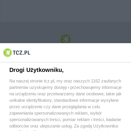
© 2001-2026 Tczew - TCZ.PL Sp. z o.o. Internetowy Serwis Informacyjny Miasta
Tczewa
Drogi Użytkowniku,
Na naszej stronie tcz.pl, my oraz naszych 1162 zaufanych
partnerów uzyskujemy dostęp i przechowujemy informacje
na urządzeniu oraz przetwarzamy dane osobowe, takie jak
unikalne identyfikatory, standardowe informacje wysyłane
przez urządzenie czy dane przeglądania w celu
zapewniania spersonalizowanych reklam, wybór
O FIRMIE
POLITYKA PRYWATNOŚCI
HOSTING
spersonalizowanych treści, pomiar reklam i treści, badanie
REKLAMA
WSPÓŁPRACA
RSS
FACEBOOK
KONTAKT
odbiorców oraz ulepszanie usług. Za zgodą Użytkownika