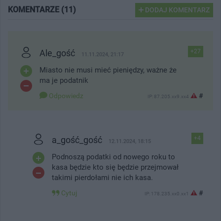
KOMENTARZE (11)
DODAJ KOMENTARZ
Ale_gość
+27
11.11.2024, 21:17
Miasto nie musi mieć pieniędzy, ważne że
ma je podatnik
Odpowiedz
#
IP: 87.205.xx9.xx4
a_gość_gość
+4
12.11.2024, 18:15
Podnoszą podatki od nowego roku to
kasa będzie kto się będzie przejmował
takimi pierdołami nie ich kasa.
Cytuj
#
IP: 178.235.xx0.xx1