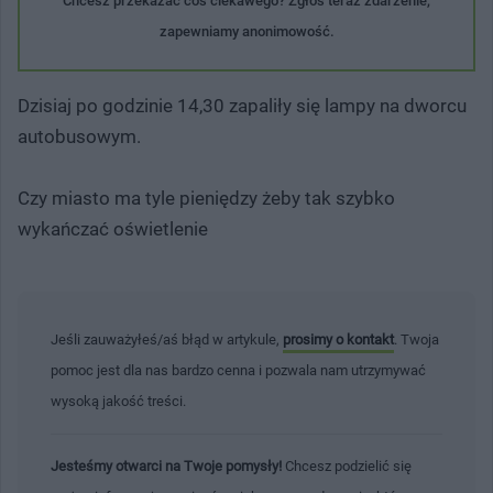
Chcesz przekazać coś ciekawego? Zgłoś teraz zdarzenie,
zapewniamy anonimowość.
Dzisiaj po godzinie 14,30 zapaliły się lampy na dworcu
autobusowym.
Czy miasto ma tyle pieniędzy żeby tak szybko
wykańczać oświetlenie
Jeśli zauważyłeś/aś błąd w artykule,
prosimy o kontakt
. Twoja
pomoc jest dla nas bardzo cenna i pozwala nam utrzymywać
wysoką jakość treści.
Jesteśmy otwarci na Twoje pomysły!
Chcesz podzielić się