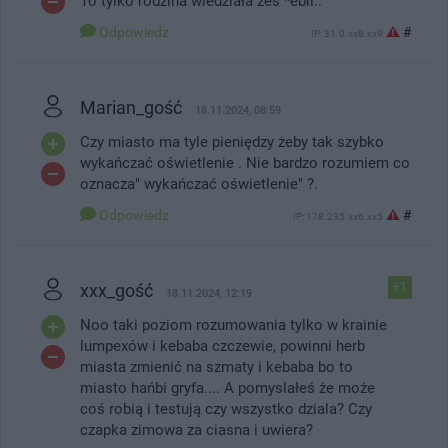
To tylko rodzina wiedziała żeś *ebil..
Odpowiedz
#
IP: 31.0.xx8.xx9
Marian_gość
18.11.2024, 08:59
Czy miasto ma tyle pieniędzy żeby tak szybko
wykańczać oświetlenie . Nie bardzo rozumiem co
oznacza" wykańczać oświetlenie" ?.
Odpowiedz
#
IP: 178.235.xx6.xx5
xxx_gość
+1
18.11.2024, 12:19
Noo taki poziom rozumowania tylko w krainie
lumpexów i kebaba czczewie, powinni herb
miasta zmienić na szmaty i kebaba bo to
miasto hańbi gryfa.... A pomyslałeś że może
coś robią i testują czy wszystko dziala? Czy
czapka zimowa za ciasna i uwiera?