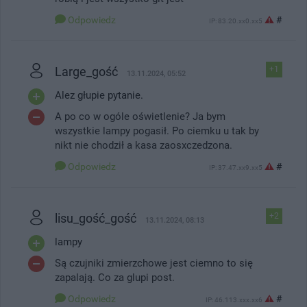
Odpowiedz
#
IP: 83.20.xx0.xx5
Large_gość
+1
13.11.2024, 05:52
Alez głupie pytanie.
A po co w ogóle oświetlenie? Ja bym
wszystkie lampy pogasił. Po ciemku u tak by
nikt nie chodził a kasa zaosxczedzona.
Odpowiedz
#
IP: 37.47.xx9.xx5
lisu_gość_gość
+2
13.11.2024, 08:13
lampy
Są czujniki zmierzchowe jest ciemno to się
zapalają. Co za glupi post.
Odpowiedz
#
IP: 46.113.xxx.xx6