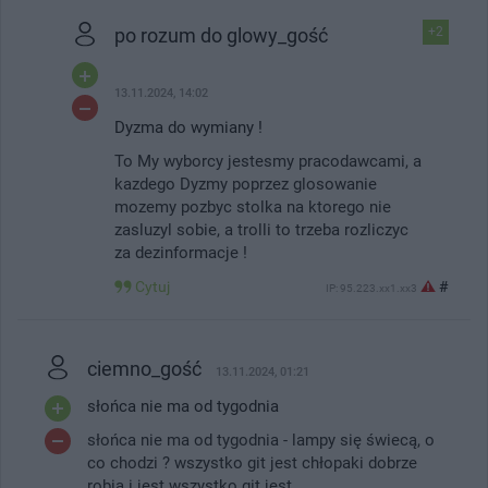
po rozum do glowy_gość
+2
13.11.2024, 14:02
Dyzma do wymiany !
To My wyborcy jestesmy pracodawcami, a
kazdego Dyzmy poprzez glosowanie
mozemy pozbyc stolka na ktorego nie
zasluzyl sobie, a trolli to trzeba rozliczyc
za dezinformacje !
Cytuj
#
IP: 95.223.xx1.xx3
ciemno_gość
13.11.2024, 01:21
słońca nie ma od tygodnia
słońca nie ma od tygodnia - lampy się świecą, o
co chodzi ? wszystko git jest chłopaki dobrze
robią i jest wszystko git jest