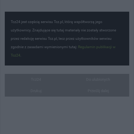
Tcz24 jest częścią serwisu Tcz.pl, którą współtworzą jego
użytkownicy. Znajdujące się tutaj materiały nie zostały stworzone
przez redakcję serwisu Tcz.pl, lecz przez użytkowników serwisu
zgodnie z zasadami wymienionymi tutaj:
Regulamin publikacji w
Tcz24
.
Tcz24
Do ulubionych
Drukuj
Prześlij dalej