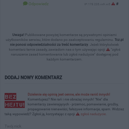
Odpowiedz
#
IP: 178.235.xx9.xx5
Uwaga!
Publikowane powyżej komentarze są prywatnymi opiniami
użytkowników serwisu, które dodano po zaakceptowaniu regulaminu.
Tcz.pl
nie ponosi odpowiedzialności za treść komentarzy
. Jeżeli którykolwiek
komentarz łamie zasady, zawiadom nas o tym używając opcji
"zgłoś
naruszenie zasad komentowania lub zgłoś nadużycie" dostępnej pod
każdym komentarzem.
DODAJ NOWY KOMENTARZ
Dzielenie się opinią jest cenne, ale może ranić innych!
Komentujesz? Nie rań i nie obrażaj innych! "Nie" dla
komentarzy zawierających - przemoc, pomawianie, groźby,
propagowanie nienawiści, fałszywe informacje, spam. Widzisz
taką wypowiedź? Zgłoś ją, korzystając z opcji
zgłoś nadużycie
.
Twój nick