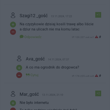
Szagi12 _gość
+1
13.11.2024, 17:22
Na czyzykowie dzisiaj kosili trawę albo liście
a dziur na ulicach nie ma komu latac
Odpowiedz
#
IP: 109.207.xx4.xx1
Ava_gość
14.11.2024, 07:37
A co ma ogrodnik do drogowca?
Cytuj
#
IP: 178.235.xx9.xx0
Mar_gość
+2
13.11.2024, 21:10
Nie było internetu