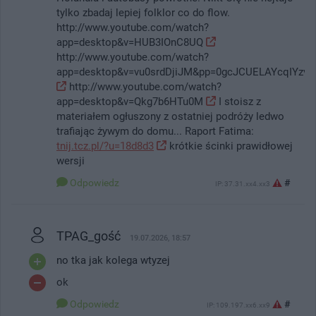
tylko zbadaj lepiej folklor co do flow.
http://www.youtube.com/watch?
app=desktop&v=HUB3IOnC8UQ
http://www.youtube.com/watch?
app=desktop&v=vu0srdDjiJM&pp=0gcJCUELAYcqIYzv
http://www.youtube.com/watch?
app=desktop&v=Qkg7b6HTu0M
I stoisz z
materiałem ogłuszony z ostatniej podróży ledwo
trafiając żywym do domu... Raport Fatima:
tnij.tcz.pl/?u=18d8d3
krótkie ścinki prawidłowej
wersji
Odpowiedz
#
IP: 37.31.xx4.xx3
TPAG_gość
19.07.2026, 18:57
no tka jak kolega wtyzej
ok
Odpowiedz
#
IP: 109.197.xx6.xx9