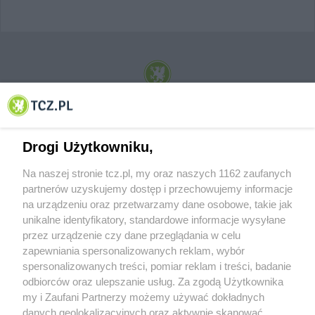
© 2001-2026 Tczew - TCZ.PL Sp. z o.o. Internetowy Serwis Informacyjny Miasta
Tczewa
Drogi Użytkowniku,
Na naszej stronie tcz.pl, my oraz naszych 1162 zaufanych
partnerów uzyskujemy dostęp i przechowujemy informacje
na urządzeniu oraz przetwarzamy dane osobowe, takie jak
unikalne identyfikatory, standardowe informacje wysyłane
przez urządzenie czy dane przeglądania w celu
zapewniania spersonalizowanych reklam, wybór
O FIRMIE
POLITYKA PRYWATNOŚCI
HOSTING
spersonalizowanych treści, pomiar reklam i treści, badanie
REKLAMA
WSPÓŁPRACA
RSS
FACEBOOK
KONTAKT
odbiorców oraz ulepszanie usług. Za zgodą Użytkownika
my i Zaufani Partnerzy możemy używać dokładnych
Nasze serwisy
danych geolokalizacyjnych oraz aktywnie skanować