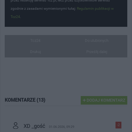
przez redakcję serwisu Tcz.pl, lecz przez użytkowników serwisu
zgodnie z zasadami wymienionymi tutaj:
Regulamin publikacji w
Tcz24
.
Tcz24
Do ulubionych
Drukuj
Prześlij dalej
KOMENTARZE (13)
DODAJ KOMENTARZ
XD _gość
-2
01.06.2026, 09:29