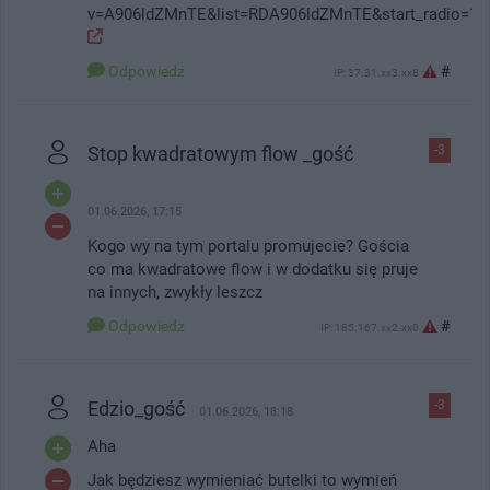
v=A906ldZMnTE&list=RDA906ldZMnTE&start_radio=1
Odpowiedz
#
IP: 37.31.xx3.xx8
Stop kwadratowym flow _gość
-3
01.06.2026, 17:15
Kogo wy na tym portalu promujecie? Gościa
co ma kwadratowe flow i w dodatku się pruje
na innych, zwykły leszcz
Odpowiedz
#
IP: 185.167.xx2.xx0
Edzio_gość
-3
01.06.2026, 18:18
Aha
Jak będziesz wymieniać butelki to wymień