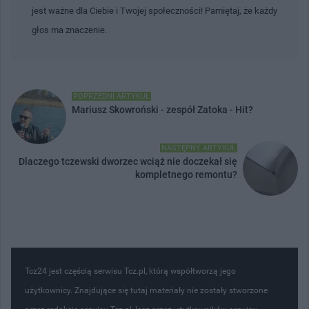
jest ważne dla Ciebie i Twojej społeczności! Pamiętaj, że każdy
głos ma znaczenie.
POPRZEDNI ARTYKUŁ
Mariusz Skowroński - zespół Zatoka - Hit?
NASTĘPNY ARTYKUŁ
Dlaczego tczewski dworzec wciąż nie doczekał się
kompletnego remontu?
Tcz24 jest częścią serwisu Tcz.pl, którą współtworzą jego
użytkownicy. Znajdujące się tutaj materiały nie zostały stworzone