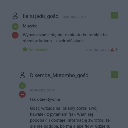
Ile tu jadu_gość
+2
01.06.2026, 21:14
Muzyka
Wypuszczanie się na te miasto hejterskie to
strzał w kolano - zazdrość zjada
Odpowiedz
#
IP: 37.109.xx4.xx7
Dikembe_Mutombo_gość
+1
08.06.2026, 09:18
tak obiektywnie
Gość wrzuca na lokalny portal swój
kawałek z pytaniem "jak Wam się
podoba?" i dostaje informację zwrotną, że
się nie podoba, bo ma słabe flow. Gdzie tu