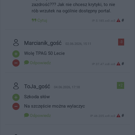
zazdrość??? Jak nie chcesz krytyki, to nie
rób wrzutek na ogólnie dostępny portal.
Cytuj
#
IP: 5.185.xx0.xx3
Marcianik_gość
-3
02.06.2026, 15:11
Wolę TPAG 50 Lecie
Odpowiedz
#
IP: 37.47.xx8.xx6
ToJa_gość
+2
04.06.2026, 17:18
Szkoda słów
Na szczęście można wylaczyc
Odpowiedz
#
IP: 46.205.xx9.xx3