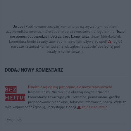
Uwaga!
Publikowane powyżej komentarze są prywatnymi opiniami
użytkowników serwisu, które dodano po zaakceptowaniu regulaminu.
Tcz.pl
nie ponosi odpowiedzialności za treść komentarzy
. Jeżeli którykolwiek
komentarz łamie zasady, zawiadom nas o tym używając opcji
"zgłoś
naruszenie zasad komentowania lub zgłoś nadużycie" dostępnej pod
każdym komentarzem.
DODAJ NOWY KOMENTARZ
Dzielenie się opinią jest cenne, ale może ranić innych!
Komentujesz? Nie rań i nie obrażaj innych! "Nie" dla
komentarzy zawierających - przemoc, pomawianie, groźby,
propagowanie nienawiści, fałszywe informacje, spam. Widzisz
taką wypowiedź? Zgłoś ją, korzystając z opcji
zgłoś nadużycie
.
Twój nick