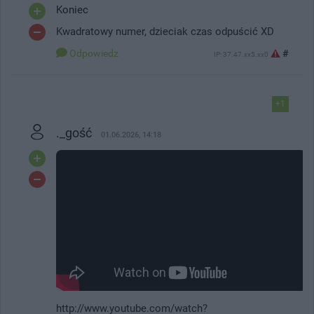
Koniec
Kwadratowy numer, dzieciak czas odpuścić XD
Odpowiedz
#
IP: 37.47.xx5.xx0
+1
._gość
01.06.2026, 14:18
http://www.youtube.com/watch?