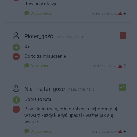
flow przy okazji
Odpowiedz
#
IP: 89.151.xx7.xx6
Pioter_gość
-5
01.06.2026, 21:01
Xx
Co to za miauczenie
Odpowiedz
#
IP: 37.47.xx1.xx5
Nie _hejter_gość
+2
01.06.2026, 21:13
Dobra robota
Baw się muzyka, rób to robisz a hejterom pluj
w twarz każdy kiedyś upadał - ważne jak się
wstaje
Odpowiedz
#
IP: 37.109.xx4.xx7