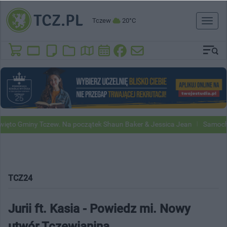
Tczew
20°C
Toggl
naviga
 Gminy Tczew. Na początek Shaun Baker & Jessica Jean
Samochody Go
TCZ24
Jurii ft. Kasia - Powiedz mi. Nowy
utwór Tczewianina