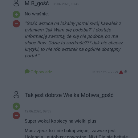
M.B_gość
08.06.2026, 13:45
No właśnie.
"Gość wrzuca na lokalny portal swój kawałek z
pytaniem "jak Wam się podoba?" i dostaje
informację zwrotną, że się nie podoba, bo ma
słabe flow. Gdzie tu zazdrość??? Jak nie chcesz
krytyki, to nie rób wrzutek na ogólnie dostępny
portal."
Odpowiedz
#
IP: 31.175.xxx.xx5
Tak jest dobrze Wielka Motiwa_gość
12.06.2026, 09:35
Super wokal kobiecy na wielki plus
Masz zjedz to i nie bakaj więcej, zawsze jest
Holandia i autobusy powrotne. Nikt Cię nie hejtuje