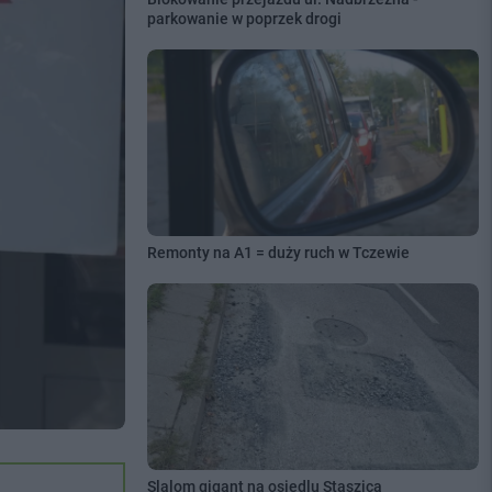
parkowanie w poprzek drogi
Remonty na A1 = duży ruch w Tczewie
Slalom gigant na osiedlu Staszica