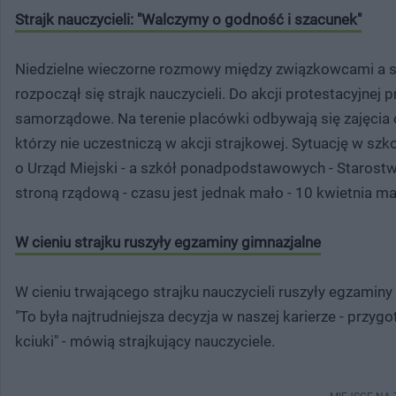
Strajk nauczycieli: "Walczymy o godność i szacunek"
Niedzielne wieczorne rozmowy między związkowcami a st
rozpoczął się strajk nauczycieli. Do akcji protestacyjnej 
samorządowe. Na terenie placówki odbywają się zajęcia 
którzy nie uczestniczą w akcji strajkowej. Sytuację w 
o Urząd Miejski - a szkół ponadpodstawowych - Starostwo
stroną rządową - czasu jest jednak mało - 10 kwietnia m
W cieniu strajku ruszyły egzaminy gimnazjalne
W cieniu trwającego strajku nauczycieli ruszyły egzamin
"To była najtrudniejsza decyzja w naszej karierze - pr
kciuki" - mówią strajkujący nauczyciele.