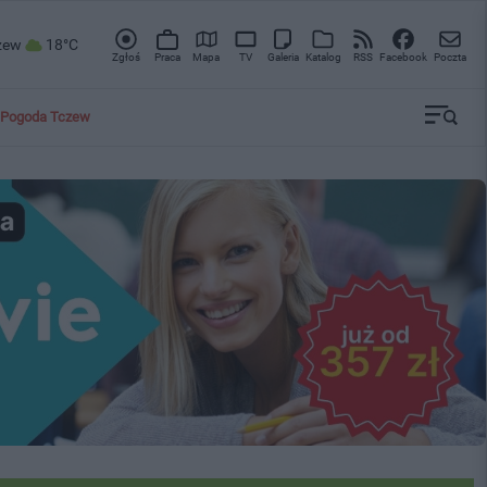
zew
18°C
Zgłoś
Praca
Mapa
TV
Galeria
Katalog
RSS
Facebook
Poczta
Pogoda Tczew