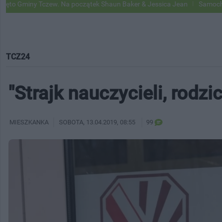
Tczew. Na początek Shaun Baker & Jessica Jean
Samochody Google St
TCZ24
"Strajk nauczycieli, rodz
MIESZKANKA
SOBOTA
, 13.04.2019, 08:55
99