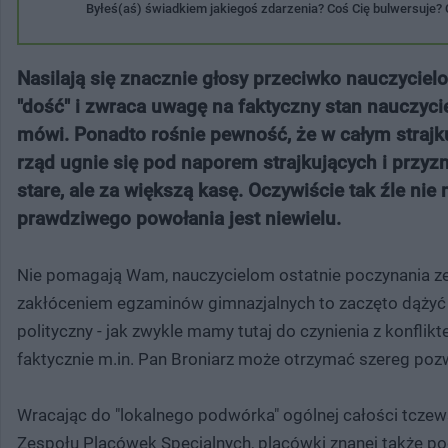
Byłeś(aś) świadkiem jakiegoś zdarzenia? Coś Cię bulwersuje
Nasilają się znacznie głosy przeciwko nauczycielo
"dość" i zwraca uwagę na faktyczny stan nauczycieli
mówi. Ponadto rośnie pewność, że w całym strajku
rząd ugnie się pod naporem strajkujących i przyz
stare, ale za większą kasę. Oczywiście tak źle ni
prawdziwego powołania jest niewielu.
Nie pomagają Wam, nauczycielom ostatnie poczynania ze s
zakłóceniem egzaminów gimnazjalnych to zaczęto dążyć 
polityczny - jak zwykle mamy tutaj do czynienia z konflikt
faktycznie m.in. Pan Broniarz może otrzymać szereg po
Wracając do "lokalnego podwórka" ogólnej całości tczew
Zespołu Placówek Specjalnych, placówki znanej także pod 