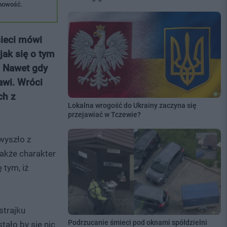
imowość.
sieci mówi
jak się o tym
. Nawet gdy
awi. Wróci
ch z
Lokalna wrogość do Ukrainy zaczyna się
przejawiać w Tczewie?
wyszło z
akże charakter
 tym, iż
strajku
Podrzucanie śmieci pod oknami spółdzielni
tało by się nic