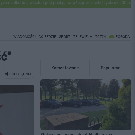
 wjechał pod pociąg narażając zdrowie i życie ok 500 pasażerów! PKP 
WIADOMOŚCI
CO BĘDZIE
SPORT
TELEWIZJA
TCZ24
POGODA
ść"
Komentowane
Popularne
UDOSTĘPNIJ
Blokowanie przejazdu ul. Nadbrzeżna -