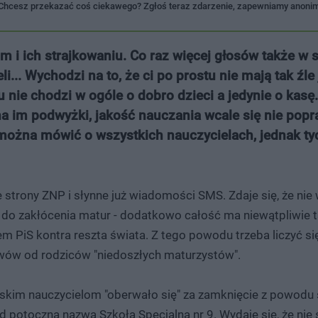
? Chcesz przekazać coś ciekawego? Zgłoś teraz zdarzenie, zapewniamy anon
m i ich strajkowaniu. Co raz więcej głosów także w 
... Wychodzi na to, że ci po prostu nie mają tak źle 
 nie chodzi w ogóle o dobro dzieci a jedynie o kasę
na im podwyżki, jakość nauczania wcale się nie popr
e można mówić o wszystkich nauczycielach, jednak ty
trony ZNP i słynne już wiadomości SMS. Zdaje się, że nie 
do zakłócenia matur - dodatkowo całość ma niewątpliwie t
em PiS kontra reszta świata. Z tego powodu trzeba liczyć się
zwów od rodziców "niedoszłych maturzystów".
skim nauczycielom "oberwało się" za zamknięcie z powodu 
potoczną nazwą Szkoła Specjalna nr 9. Wydaje się, że nie s