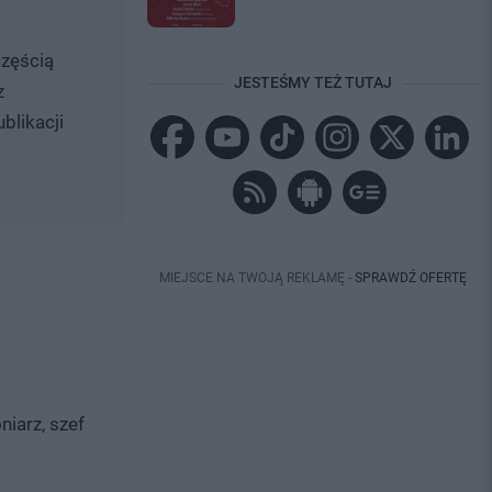
częścią
JESTEŚMY TEŻ TUTAJ
z
blikacji
MIEJSCE NA TWOJĄ REKLAMĘ -
SPRAWDŹ OFERTĘ
iarz, szef