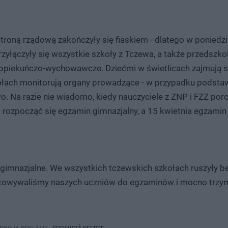
roną rządową zakończyły się fiaskiem - dlatego w poniedz
przyłączyły się wszystkie szkoły z Tczewa, a także przedszko
opiekuńczo-wychowawcze. Dziećmi w świetlicach zajmują si
szkołach monitorują organy prowadzące - w przypadku podst
. Na razie nie wiadomo, kiedy nauczyciele z ZNP i FZZ poro
a rozpocząć się egzamin gimnazjalny, a 15 kwietnia egzamin
y gimnazjalne. We wszystkich tczewskich szkołach ruszyły b
zygotowywaliśmy naszych uczniów do egzaminów i mocno trzy