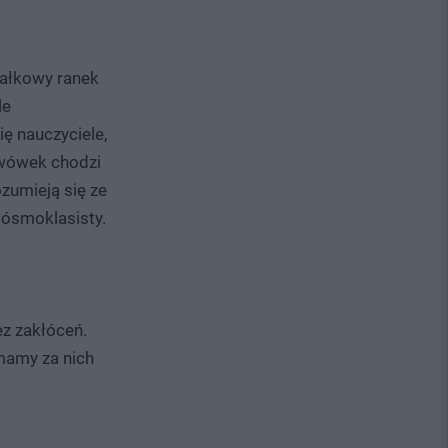
iałkowy ranek
le
ę nauczyciele,
awówek chodzi
zumieją się ze
 ósmoklasisty.
ez zakłóceń.
mamy za nich