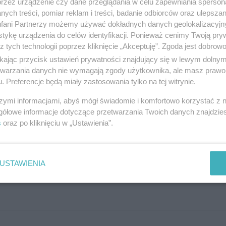
przez urządzenie czy dane przeglądania w celu zapewniania sperson
e po 3 godziny z moim dzieckiem, które nie rozumie po
ych treści, pomiar reklam i treści, badanie odbiorców oraz ulepszan
fani Partnerzy możemy używać dokładnych danych geolokalizacyjn
 wytłumaczyc, tez mam dość robienia prac z techniki 
tykę urządzenia do celów identyfikacji. Ponieważ cenimy Twoją pry
z tych technologii poprzez kliknięcie „Akceptuję”. Zgoda jest dobro
zebnie kasy, kiedy ja chodziłam do szkoły to uczyliśmy
ikając przycisk ustawień prywatności znajdujący się w lewym dolny
zystko zadawane jest do domu , ileż można tego znieść ,
etwarzania danych nie wymagają zgody użytkownika, ale masz prawo 
. Preferencje będą miały zastosowania tylko na tej witrynie.
niecie pracować po 40 godzin to można porozmawiac, ka
nie ważne gdzie pracuje a nauczycieli z powołania w każ
szymi informacjami, abyś mógł świadomie i komfortowo korzystać z
gółowe informacje dotyczące przetwarzania Twoich danych znajdzi
 przestańcie udostępniać bzdury i zmieńcie prace albo 
s
oraz po kliknięciu w „Ustawienia”.
o mnie krew za chwile zaleje".
USTAWIENIA