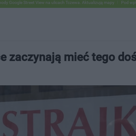
reet View na ulicach Tczewa. Aktualizują mapy
Pod wpływem alkoholu
ice zaczynają mieć tego do