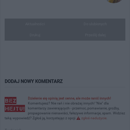
Aktualności
Do ulubionych
Drukuj
Prześlij dalej
DODAJ NOWY KOMENTARZ
Dzielenie się opinią jest cenne, ale może ranić innych!
Komentujesz? Nie rań i nie obrażaj innych! "Nie" dla
komentarzy zawierających - przemoc, pomawianie, groźby,
propagowanie nienawiści, fałszywe informacje, spam. Widzisz
taką wypowiedź? Zgłoś ją, korzystając z opcji
zgłoś nadużycie
.