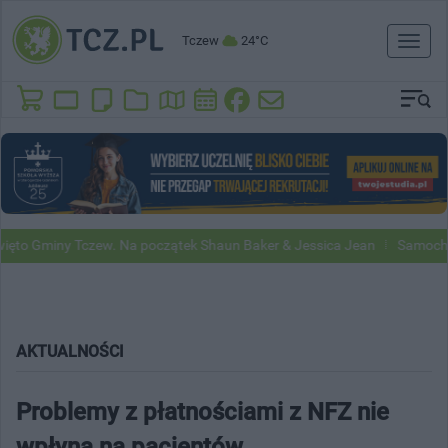
Tczew
24°C
Toggl
naviga
 Gminy Tczew. Na początek Shaun Baker & Jessica Jean
Samochody G
AKTUALNOŚCI
Problemy z płatnościami z NFZ nie
wpłyną na pacjentów