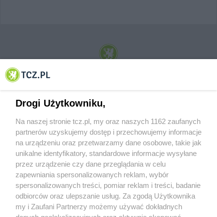
© 2001-2026 Tczew - TCZ.PL Sp. z o.o. Internetowy Serwis Informacyjny Miasta
Tczewa
Drogi Użytkowniku,
Na naszej stronie tcz.pl, my oraz naszych 1162 zaufanych
partnerów uzyskujemy dostęp i przechowujemy informacje
na urządzeniu oraz przetwarzamy dane osobowe, takie jak
unikalne identyfikatory, standardowe informacje wysyłane
przez urządzenie czy dane przeglądania w celu
zapewniania spersonalizowanych reklam, wybór
O FIRMIE
POLITYKA PRYWATNOŚCI
HOSTING
spersonalizowanych treści, pomiar reklam i treści, badanie
REKLAMA
WSPÓŁPRACA
RSS
FACEBOOK
KONTAKT
odbiorców oraz ulepszanie usług. Za zgodą Użytkownika
my i Zaufani Partnerzy możemy używać dokładnych
Nasze serwisy