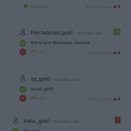
Odpowiedz
#
IP: 212.160.xx2.xxx
Pan tadeusz_gość
+6
09.12.2024, 14:34
Nie to jest Warszawa ursynów
Cytuj
#
IP: 46.205.xx2.xx2
qq_gość
09.12.2024, 14:42
raczej górki
Cytuj
#
IP: 178.73.xx1.xx0
Aska _gość
-7
09.12.2024, 14:46
Wypadek