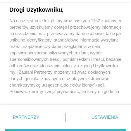
Drogi Użytkowniku,
Na naszej stronie tcz.pl, my oraz naszych 1162 zaufanych
partnerów uzyskujemy dostęp i przechowujemy informacje
na urządzeniu oraz przetwarzamy dane osobowe, takie jak
unikalne identyfikatory, standardowe informacje wysyłane
przez urządzenie czy dane przeglądania w celu
zapewniania spersonalizowanych reklam, wybór
O FIRMIE
POLITYKA PRYWATNOŚCI
HOSTING
spersonalizowanych treści, pomiar reklam i treści, badanie
REKLAMA
WSPÓŁPRACA
RSS
FACEBOOK
KONTAKT
odbiorców oraz ulepszanie usług. Za zgodą Użytkownika
my i Zaufani Partnerzy możemy używać dokładnych
Nasze serwisy
danych geolokalizacyjnych oraz aktywnie skanować
charakterystykę urządzenia do celów identyfikacji.
Aktualności
Muzyka i kultura
Ponieważ cenimy Twoją prywatność, prosimy o zgodę na
Tcz24
Archiwum wydarzeń
korzystanie z tych technologii poprzez kliknięcie
Kronika Policyjna
Telewizja Internetowa
„Akceptuję”. Zgoda jest dobrowolna i zawsze możesz ją
Kalendarz imprez
Sport
zmienić/wycofać klikając przycisk ustawień prywatności
Salony urody i masażu
Żłobki i przedszkola
PARTNERZY
USTAWIENIA
Historia miasta
Zdjęcia miasta
znajdujący się w lewym dolnym rogu strony
. Niektóre
Władze miasta
Zabytki
rodzaje przetwarzania danych nie wymagają zgody