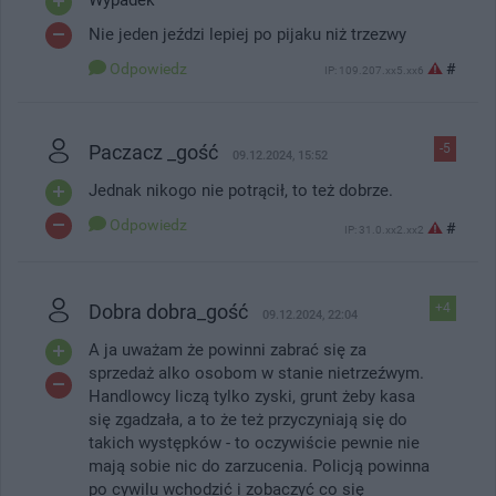
Nie jeden jeździ lepiej po pijaku niż trzezwy
Odpowiedz
#
IP: 109.207.xx5.xx6
Paczacz _gość
-5
09.12.2024, 15:52
Jednak nikogo nie potrącił, to też dobrze.
Odpowiedz
#
IP: 31.0.xx2.xx2
Dobra dobra_gość
+4
09.12.2024, 22:04
A ja uważam że powinni zabrać się za
sprzedaż alko osobom w stanie nietrzeźwym.
Handlowcy liczą tylko zyski, grunt żeby kasa
się zgadzała, a to że też przyczyniają się do
takich występków - to oczywiście pewnie nie
mają sobie nic do zarzucenia. Policją powinna
po cywilu wchodzić i zobaczyć co się