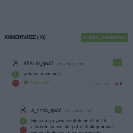
KOMENTARZE (16)
DODAJ KOMENTARZ
8h8uio_gość
+13
09.12.2024, 12:28
polskie prawo xdd
Odpowiedz
#
IP: 83.20.xx8.xx4
a_gość_gość
+4
09.12.2024, 16:20
Musi utrzymywać w okolicach 2.5- 2,6
alkoholu inaczej nie potrafi funkcjonować
ma swoją dawkę i nic nie poradzisz