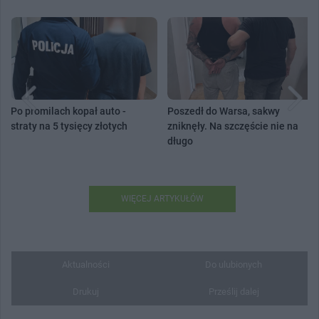
Po promilach kopał auto -
Poszedł do Warsa, sakwy
straty na 5 tysięcy złotych
zniknęły. Na szczęście nie na
długo
WIĘCEJ ARTYKUŁÓW
Aktualności
Do ulubionych
Drukuj
Prześlij dalej