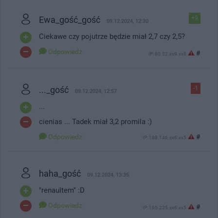
Ewa_gość_gość
+9
09.12.2024, 12:30
Ciekawe czy pojutrze będzie miał 2,7 czy 2,5?
Odpowiedz
#
IP: 80.52.xx9.xx8
..._gość
-1
09.12.2024, 12:57
...
cienias ... Tadek miał 3,2 promila :)
Odpowiedz
#
IP: 188.146.xx6.xx5
haha_gość
09.12.2024, 13:35
"renaultem" :D
Odpowiedz
#
IP: 165.225.xx6.xx5