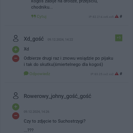
kogoś zabije na drodze, przejściu,
chodniku...
Cytuj
#
IP: 82.214.xx6.xx5
Xd_gość
+9
09.12.2024, 14:22
Xd
Odbierze drugi raz i znowu wsiądzie po pijaku
i tak do skutku(śmiertelnego dla kogoś)
Odpowiedz
#
IP: 83.25.xx2.xx2
Rowerowy_johny_gość_gość
09.12.2024, 14:26
Czy to zdjęcie to Suchostrzygi?
...???