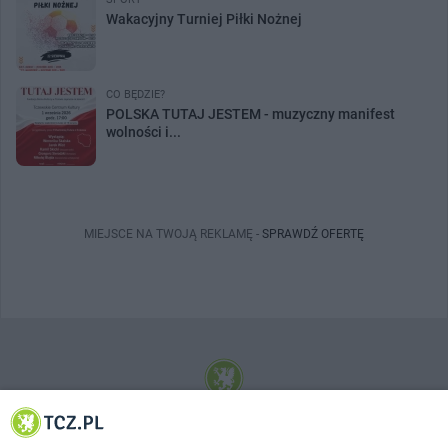
Wakacyjny Turniej Piłki Nożnej
CO BĘDZIE?
POLSKA TUTAJ JESTEM - muzyczny manifest
wolności i...
MIEJSCE NA TWOJĄ REKLAMĘ -
SPRAWDŹ OFERTĘ
© 2001-2026 Tczew - TCZ.PL Sp. z o.o. Internetowy Serwis Informacyjny Miasta
Tczewa