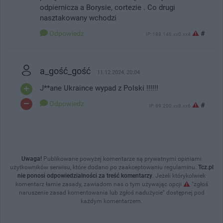
odpiernicza a Borysie, cortezie . Co drugi
nasztakowany wchodzi
Odpowiedz
#
IP: 188.146.xx0.xx4
a_gość_gość
11.12.2024, 20:04
J**ane Ukraince wypad z Polski !!!!!!
Odpowiedz
#
IP: 89.200.xx8.xx6
Uwaga!
Publikowane powyżej komentarze są prywatnymi opiniami
użytkowników serwisu, które dodano po zaakceptowaniu regulaminu.
Tcz.pl
nie ponosi odpowiedzialności za treść komentarzy
. Jeżeli którykolwiek
komentarz łamie zasady, zawiadom nas o tym używając opcji
"zgłoś
naruszenie zasad komentowania lub zgłoś nadużycie" dostępnej pod
każdym komentarzem.