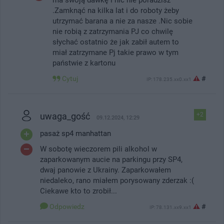
.Zamknąć na kilka lat i do roboty żeby
utrzymać barana a nie za nasze .Nic sobie
nie robią z zatrzymania PJ co chwilę
słychać ostatnio że jak zabił autem to
miał zatrzymane Pj takie prawo w tym
państwie z kartonu
Cytuj
#
IP: 178.235.xx0.xx1
uwaga_gość
+2
09.12.2024, 12:29
pasaż sp4 manhattan
W sobotę wieczorem pili alkohol w
zaparkowanym aucie na parkingu przy SP4,
dwaj panowie z Ukrainy. Zaparkowałem
niedaleko, rano miałem porysowany zderzak :(
Ciekawe kto to zrobił...
Odpowiedz
#
IP: 78.131.xx9.xx1