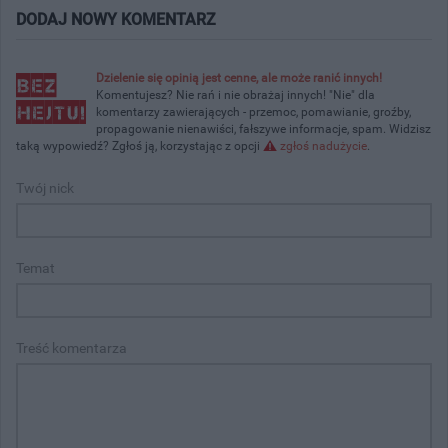
DODAJ NOWY KOMENTARZ
Dzielenie się opinią jest cenne, ale może ranić innych!
Komentujesz? Nie rań i nie obrażaj innych! "Nie" dla
komentarzy zawierających - przemoc, pomawianie, groźby,
propagowanie nienawiści, fałszywe informacje, spam. Widzisz
taką wypowiedź? Zgłoś ją, korzystając z opcji
zgłoś nadużycie
.
Twój nick
Temat
Treść komentarza