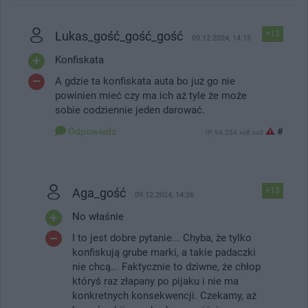
Lukas_gość_gość_gość
+13
09.12.2024, 14:15
Konfiskata
A gdzie ta konfiskata auta bo już go nie
powinien mieć czy ma ich aż tyle że może
sobie codziennie jeden darować.
Odpowiedz
#
IP: 94.254.xx8.xx0
Aga_gość
+13
09.12.2024, 14:26
No właśnie
I to jest dobre pytanie... Chyba, że tylko
konfiskują grube marki, a takie padaczki
nie chcą... Faktycznie to dziwne, że chłop
któryś raz złapany po pijaku i nie ma
konkretnych konsekwencji. Czekamy, aż