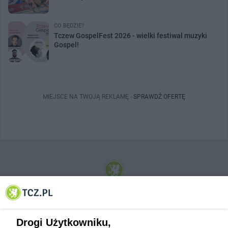
CO BĘDZIE?
Tczew GospelFest 2026 - wielki festiwal muzyki
Gospel!
MIEJSCE NA TWOJĄ REKLAMĘ -
SPRAWDŹ OFERTĘ
© 2001-2026 Tczew - TCZ.PL Sp. z o.o. Internetowy Serwis Informacyjny Miasta
Tczewa
Drogi Użytkowniku,