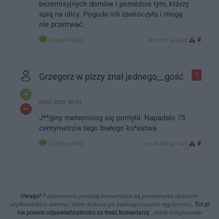
bezemisyjnych domów i pomóżcie tym, którzy
śpią na ulicy. Pogoda ich zaskoczyła i mogą
nie przetrwać.
Odpowiedz
#
IP: 37.31.xx2.xx3
Grzegorz w pizzy znał jednego__gość
-1
04.01.2025, 06:29
J**@ny meteorolog się pomylił. Napadało 75
centymetrów tego białego ku*estwa.
Odpowiedz
#
IP: 109.197.xx7.xx1
Uwaga!
Publikowane powyżej komentarze są prywatnymi opiniami
użytkowników serwisu, które dodano po zaakceptowaniu regulaminu.
Tcz.pl
nie ponosi odpowiedzialności za treść komentarzy
. Jeżeli którykolwiek