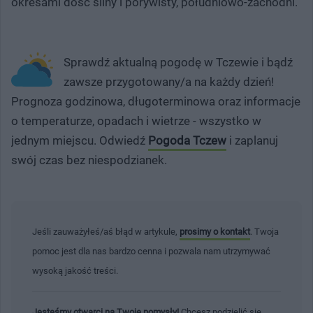
okresami dość silny i porywisty, południowo-zachodni.
Sprawdź aktualną pogodę w Tczewie i bądź
zawsze przygotowany/a na każdy dzień!
Prognoza godzinowa, długoterminowa oraz informacje
o temperaturze, opadach i wietrze - wszystko w
jednym miejscu. Odwiedź
Pogoda Tczew
i zaplanuj
swój czas bez niespodzianek.
Jeśli zauważyłeś/aś błąd w artykule,
prosimy o kontakt
. Twoja
pomoc jest dla nas bardzo cenna i pozwala nam utrzymywać
wysoką jakość treści.
Jesteśmy otwarci na Twoje pomysły!
Chcesz podzielić się