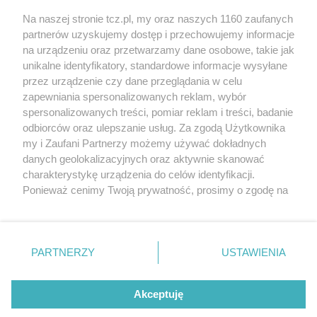
Na naszej stronie tcz.pl, my oraz naszych 1160 zaufanych
partnerów uzyskujemy dostęp i przechowujemy informacje
na urządzeniu oraz przetwarzamy dane osobowe, takie jak
unikalne identyfikatory, standardowe informacje wysyłane
przez urządzenie czy dane przeglądania w celu
zapewniania spersonalizowanych reklam, wybór
O FIRMIE
POLITYKA PRYWATNOŚCI
HOSTING
spersonalizowanych treści, pomiar reklam i treści, badanie
REKLAMA
WSPÓŁPRACA
RSS
FACEBOOK
KONTAKT
odbiorców oraz ulepszanie usług. Za zgodą Użytkownika
my i Zaufani Partnerzy możemy używać dokładnych
Nasze serwisy
danych geolokalizacyjnych oraz aktywnie skanować
charakterystykę urządzenia do celów identyfikacji.
Aktualności
Muzyka i kultura
Ponieważ cenimy Twoją prywatność, prosimy o zgodę na
Tcz24
Archiwum wydarzeń
korzystanie z tych technologii poprzez kliknięcie
Kronika Policyjna
Telewizja Internetowa
„Akceptuję”. Zgoda jest dobrowolna i zawsze możesz ją
Kalendarz imprez
Sport
zmienić/wycofać klikając przycisk ustawień prywatności
Salony urody i masażu
Żłobki i przedszkola
PARTNERZY
USTAWIENIA
Historia miasta
Zdjęcia miasta
znajdujący się w lewym dolnym rogu strony
. Niektóre
Władze miasta
Zabytki
rodzaje przetwarzania danych nie wymagają zgody
użytkownika, ale masz prawo sprzeciwić się takiemu
Akceptuję
przetwarzaniu. Preferencje będą miały zastosowania tylko