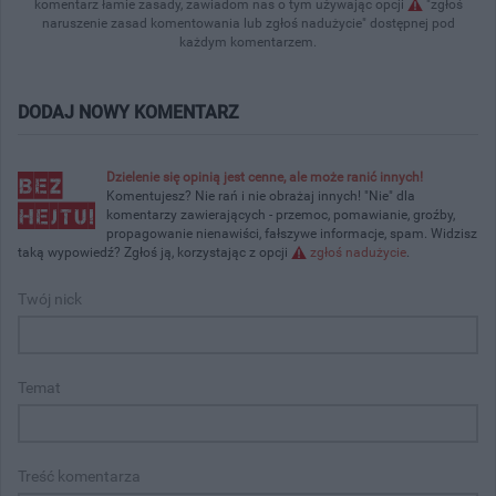
komentarz łamie zasady, zawiadom nas o tym używając opcji
"zgłoś
naruszenie zasad komentowania lub zgłoś nadużycie" dostępnej pod
każdym komentarzem.
DODAJ NOWY KOMENTARZ
Dzielenie się opinią jest cenne, ale może ranić innych!
Komentujesz? Nie rań i nie obrażaj innych! "Nie" dla
komentarzy zawierających - przemoc, pomawianie, groźby,
propagowanie nienawiści, fałszywe informacje, spam. Widzisz
taką wypowiedź? Zgłoś ją, korzystając z opcji
zgłoś nadużycie
.
Twój nick
Temat
Treść komentarza