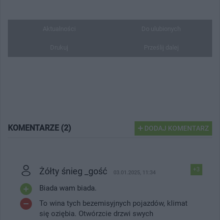
Aktualności
Do ulubionych
Drukuj
Prześlij dalej
KOMENTARZE (2)
DODAJ KOMENTARZ
Żółty śnieg _gość
+3
03.01.2025, 11:34
Biada wam biada.
To wina tych bezemisyjnych pojazdów, klimat
się oziębia. Otwórzcie drzwi swych