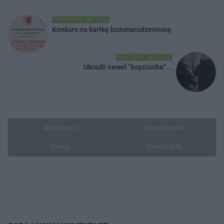
POPRZEDNI ARTYKUŁ
Konkurs na kartkę bożonarodzeniową
NASTĘPNY ARTYKUŁ
Ukradli nawet "kopciucha"...
Aktualności
Do ulubionych
Drukuj
Prześlij dalej