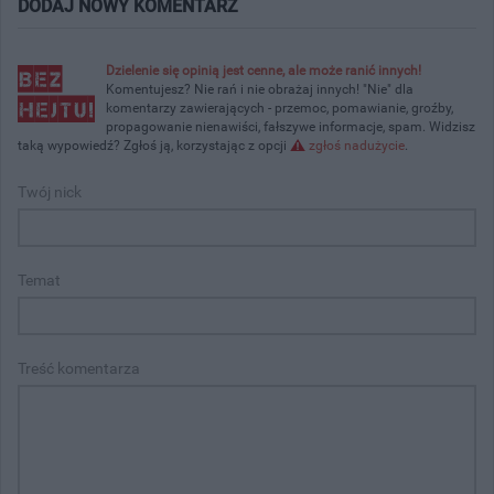
DODAJ NOWY KOMENTARZ
Dzielenie się opinią jest cenne, ale może ranić innych!
Komentujesz? Nie rań i nie obrażaj innych! "Nie" dla
komentarzy zawierających - przemoc, pomawianie, groźby,
propagowanie nienawiści, fałszywe informacje, spam. Widzisz
taką wypowiedź? Zgłoś ją, korzystając z opcji
zgłoś nadużycie
.
Twój nick
Temat
Treść komentarza