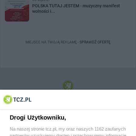
POLSKA TUTAJ JESTEM - muzyczny manifest
wolności i...
MIEJSCE NA TWOJĄ REKLAMĘ -
SPRAWDŹ OFERTĘ
© 2001-2026 Tczew - TCZ.PL Sp. z o.o. Internetowy Serwis Informacyjny Miasta
Tczewa
Drogi Użytkowniku,
Na naszej stronie tcz.pl, my oraz naszych 1162 zaufanych
partnerów uzyskujemy dostęp i przechowujemy informacje