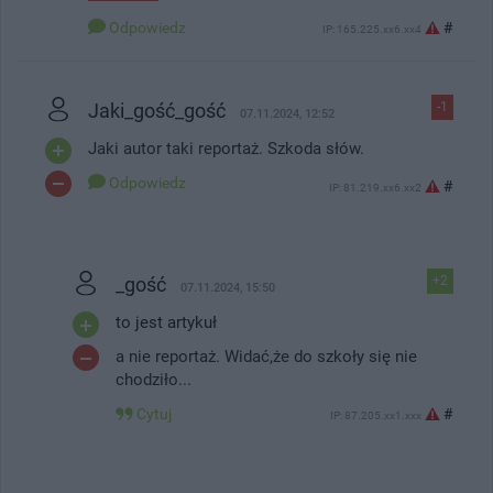
Odpowiedz
#
IP: 165.225.xx6.xx4
Jaki_gość_gość
-1
07.11.2024, 12:52
Jaki autor taki reportaż. Szkoda słów.
Odpowiedz
#
IP: 81.219.xx6.xx2
_gość
+2
07.11.2024, 15:50
to jest artykuł
a nie reportaż. Widać,że do szkoły się nie
chodziło...
Cytuj
#
IP: 87.205.xx1.xxx