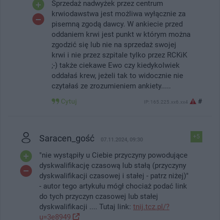
Sprzedaż nadwyżek przez centrum
krwiodawstwa jest możliwa wyłącznie za
pisemną zgodą dawcy. W ankiecie przed
oddaniem krwi jest punkt w którym można
zgodzić się lub nie na sprzedaż swojej
krwi i nie przez szpitale tylko przez RCKiK
;-) także ciekawe Ewo czy kiedykolwiek
oddałaś krew, jeżeli tak to widocznie nie
czytałaś ze zrozumieniem ankiety.....
Cytuj
#
IP: 165.225.xx6.xx4
Saracen_gość
+5
07.11.2024, 09:30
"nie wystąpiły u Ciebie przyczyny powodujące
dyskwalifikację czasową lub stałą (przyczyny
dyskwalifikacji czasowej i stałej - patrz niżej)"
- autor tego artykułu mógł chociaż podać link
do tych przyczyn czasowej lub stałej
dyskwalifikacji .... Tutaj link:
tnij.tcz.pl/?
u=3e8949