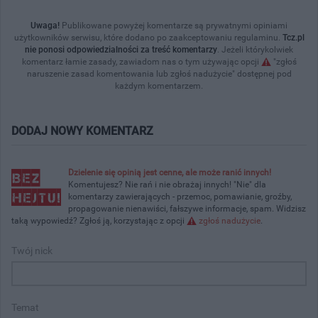
Uwaga!
Publikowane powyżej komentarze są prywatnymi opiniami
użytkowników serwisu, które dodano po zaakceptowaniu regulaminu.
Tcz.pl
nie ponosi odpowiedzialności za treść komentarzy
. Jeżeli którykolwiek
komentarz łamie zasady, zawiadom nas o tym używając opcji
"zgłoś
naruszenie zasad komentowania lub zgłoś nadużycie" dostępnej pod
każdym komentarzem.
DODAJ NOWY KOMENTARZ
Dzielenie się opinią jest cenne, ale może ranić innych!
Komentujesz? Nie rań i nie obrażaj innych! "Nie" dla
komentarzy zawierających - przemoc, pomawianie, groźby,
propagowanie nienawiści, fałszywe informacje, spam. Widzisz
taką wypowiedź? Zgłoś ją, korzystając z opcji
zgłoś nadużycie
.
Twój nick
Temat