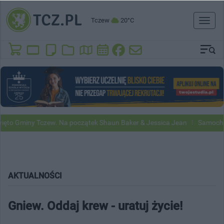
Tczew
20°C
Toggl
naviga
Gminy Tczew. Na początek Shaun Baker & Jessica Jean
Samochody Go
AKTUALNOŚCI
Gniew. Oddaj krew - uratuj życie!