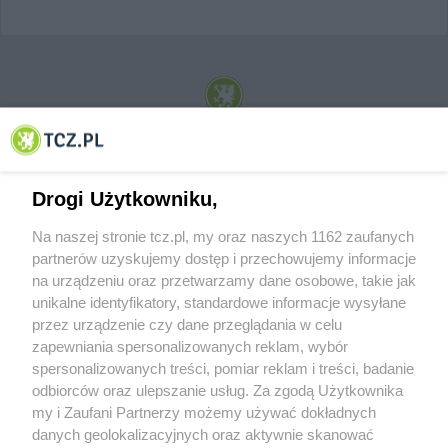
© 2001-2026 Tczew - TCZ.PL Sp. z o.o. Internetowy Serwis Informacyjny Miasta
Tczewa
Drogi Użytkowniku,
Na naszej stronie tcz.pl, my oraz naszych 1162 zaufanych
partnerów uzyskujemy dostęp i przechowujemy informacje
na urządzeniu oraz przetwarzamy dane osobowe, takie jak
unikalne identyfikatory, standardowe informacje wysyłane
przez urządzenie czy dane przeglądania w celu
zapewniania spersonalizowanych reklam, wybór
O FIRMIE
POLITYKA PRYWATNOŚCI
HOSTING
spersonalizowanych treści, pomiar reklam i treści, badanie
REKLAMA
WSPÓŁPRACA
RSS
FACEBOOK
KONTAKT
odbiorców oraz ulepszanie usług. Za zgodą Użytkownika
my i Zaufani Partnerzy możemy używać dokładnych
Nasze serwisy
danych geolokalizacyjnych oraz aktywnie skanować