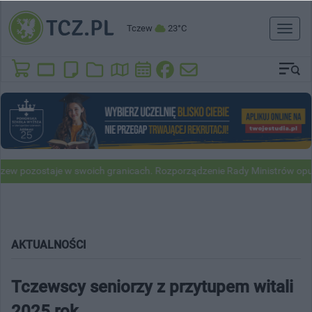
Tczew
23°C
Toggl
naviga
zostaje w swoich granicach. Rozporządzenie Rady Ministrów opublikow
AKTUALNOŚCI
Tczewscy seniorzy z przytupem witali
2025 rok