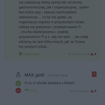
się zasłużoną dobrą opinią tak od strony
gastronomicznej, jak i organizacyjnej...byłem
tam kilka razy, i zawsze wychodziłem
zadowolony ... co by nie gadać, za
organizację imprezy w przyzwoitym lokalu
należą się gratulacje i podziękowanie !!!
...trochę obiektywizmu i zwykłej
przyzwoitości !!! p.s. aby nie było ... nie robię
reklamy, bo jest kilka innych, jak na Tczew,
też niezłych lokali...
Odpowiedz
#
IP: 109.197.xx1.xx8
MAX_gość
-9
01.01.2025, 09:46
O co ci chodzi śledziku z Kolen?
Cytuj
#
IP: 93.115.xx8.xx1