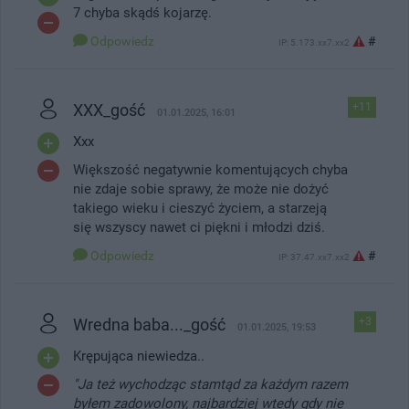
7 chyba skądś kojarzę.
Odpowiedz
#
IP: 5.173.xx7.xx2
XXX_gość
+11
01.01.2025, 16:01
Xxx
Większość negatywnie komentujących chyba
nie zdaje sobie sprawy, że może nie dożyć
takiego wieku i cieszyć życiem, a starzeją
się wszyscy nawet ci piękni i młodzi dziś.
Odpowiedz
#
IP: 37.47.xx7.xx2
Wredna baba..._gość
+3
01.01.2025, 19:53
Krępująca niewiedza..
"Ja też wychodząc stamtąd za każdym razem
byłem zadowolony, najbardziej wtedy gdy nie