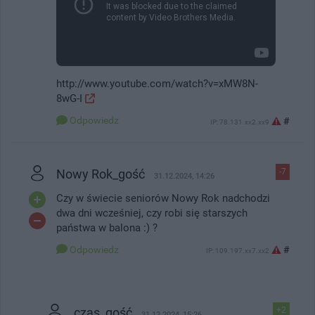
http://www.youtube.com/watch?v=xMW8N-
8wG-I
Odpowiedz
#
IP: 78.131.xx2.xx9
Nowy Rok_gość
-7
31.12.2024, 14:26
Czy w świecie seniorów Nowy Rok nadchodzi
dwa dni wcześniej, czy robi się starszych
państwa w balona :) ?
Odpowiedz
#
IP: 109.197.xx7.xx2
czas_gość
+2
31.12.2024, 15:26