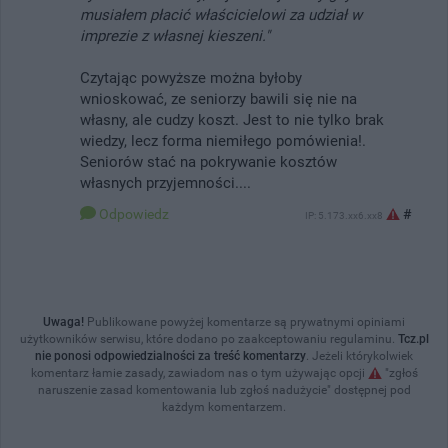
musiałem płacić właścicielowi za udział w
imprezie z własnej kieszeni."
Czytając powyższe można byłoby
wnioskować, ze seniorzy bawili się nie na
własny, ale cudzy koszt. Jest to nie tylko brak
wiedzy, lecz forma niemiłego pomówienia!.
Seniorów stać na pokrywanie kosztów
własnych przyjemności....
Odpowiedz
#
IP: 5.173.xx6.xx8
Uwaga!
Publikowane powyżej komentarze są prywatnymi opiniami
użytkowników serwisu, które dodano po zaakceptowaniu regulaminu.
Tcz.pl
nie ponosi odpowiedzialności za treść komentarzy
. Jeżeli którykolwiek
komentarz łamie zasady, zawiadom nas o tym używając opcji
"zgłoś
naruszenie zasad komentowania lub zgłoś nadużycie" dostępnej pod
każdym komentarzem.