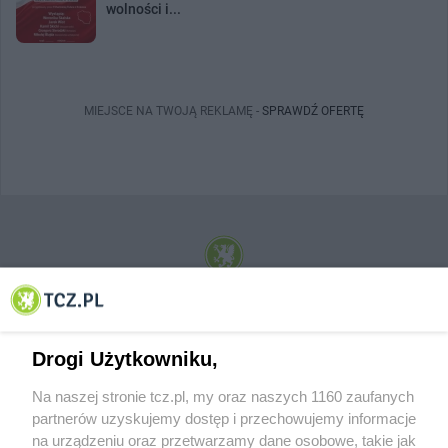
wolności i...
MIEJSCE NA TWOJĄ REKLAMĘ -
SPRAWDŹ OFERTĘ
© 2001-2026 Tczew - TCZ.PL Sp. z o.o. Internetowy Serwis Informacyjny Miasta
Tczewa
Drogi Użytkowniku,
Na naszej stronie tcz.pl, my oraz naszych 1160 zaufanych
partnerów uzyskujemy dostęp i przechowujemy informacje
na urządzeniu oraz przetwarzamy dane osobowe, takie jak