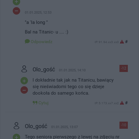
01.01.2025, 12:53
"a 'la long "
Bal na Titanic- u .... :)
Odpowiedz
#
IP: 91.94.xx3.xx0
Olo_gość
-12
01.01.2025, 14:10
I dokładnie tak jak na Titanicu, bawiący
się nieświadomi tego co się dzieje
dookoła do samego końca.
Cytuj
#
IP: 5.173.xx7.xx2
Olo_gość
-10
01.01.2025, 13:07
Tego seniora pierwszego z lewej na zdjęciu nr