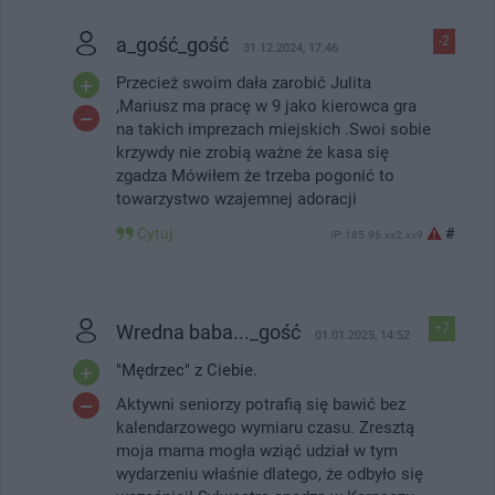
a_gość_gość
-2
31.12.2024, 17:46
Przecież swoim dała zarobić Julita
,Mariusz ma pracę w 9 jako kierowca gra
na takich imprezach miejskich .Swoi sobie
krzywdy nie zrobią ważne że kasa się
zgadza Mówiłem że trzeba pogonić to
towarzystwo wzajemnej adoracji
Cytuj
#
IP: 185.96.xx2.xx9
Wredna baba..._gość
+7
01.01.2025, 14:52
"Mędrzec" z Ciebie.
Aktywni seniorzy potrafią się bawić bez
kalendarzowego wymiaru czasu. Zresztą
moja mama mogła wziąć udział w tym
wydarzeniu właśnie dlatego, że odbyło się