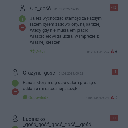
Olo_gość
-12
01.01.2025, 14:15
Ja też wychodząc stamtąd za każdym
razem byłem zadowolony, najbardziej
wtedy gdy nie musiałem płacić
właścicielowi za udział w imprezie z
własnej kieszeni.
Cytuj
#
IP: 5.173.xx7.xx2
Grażyna_gość
-4
01.01.2025, 09:52
Pana z którym się całowałam proszę o
oddanie mi sztucznej szczęki.
Odpowiedz
#
IP: 185.136.xx9.xx1
Łupaszko
-11
_gość_gość_gość_gość__gość