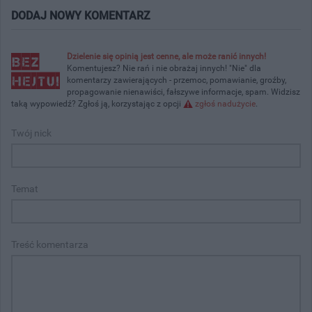
DODAJ NOWY KOMENTARZ
Dzielenie się opinią jest cenne, ale może ranić innych!
Komentujesz? Nie rań i nie obrażaj innych! "Nie" dla
komentarzy zawierających - przemoc, pomawianie, groźby,
propagowanie nienawiści, fałszywe informacje, spam. Widzisz
taką wypowiedź? Zgłoś ją, korzystając z opcji
zgłoś nadużycie
.
Twój nick
Temat
Treść komentarza