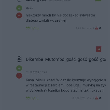
czas
niektórzy mogli by nie doczekać sylwestra
dlatego zrobili wcześniej
Cytuj
#
IP: 84.38.xx4.xx8
-4
Dikembe_Mutombo_gość_gość_gość_gość
31.12.2024, 16:45
Kasa, Misiu, kasa! Wiesz ile kosztuje wynajęcie sali
w restauracji z żarciem i obsługą i muzyką na żywo
w Sylwestra? Rzadko kogo stać na taki luksus;)
Cytuj
#
IP: 109.207.xx6.xx1