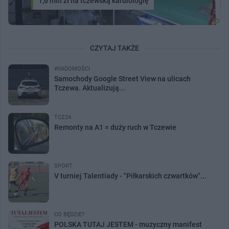
1,6 mln zł na tczewską kardiologię
CZYTAJ TAKŻE
WIADOMOŚCI
Samochody Google Street View na ulicach
Tczewa. Aktualizują...
TCZ24
Remonty na A1 = duży ruch w Tczewie
SPORT
V turniej Talentiady - "Piłkarskich czwartków"...
CO BĘDZIE?
POLSKA TUTAJ JESTEM - muzyczny manifest