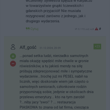
wcześniej! Sylwestra spędza w Karpaczu
w towarzystwie grupki tczewskich i
gdanskich przyjaciół! Nie musiała
rezygnować zarówno z jednego, jak i
drugiego wydarzenia.
Cytuj
#
IP: 5.173.xx2.xx9
Alf_gość
+23
31.12.2024, 20:39
...ponad setka ludzi, nierzadko samotnych
miała okazję spędzić miłe chwile w gronie
rówieśników, a tu jakieś mendy na siłę
próbują zdeprecjonować miłe i sympatyczne
wydarzenie...trochę już mi PESEL nabił na
licznik, więc doskonale wiem jak często o
samotnych seniorach, członkowie rodzin
przypominają sobie, jedynie w okolicach dnia
przelewu emerytury... kto na tym zarobił
?...niby jacy "swoi" ? ... restauracja
PIASKOWA to znana od lat firma, ciesząca