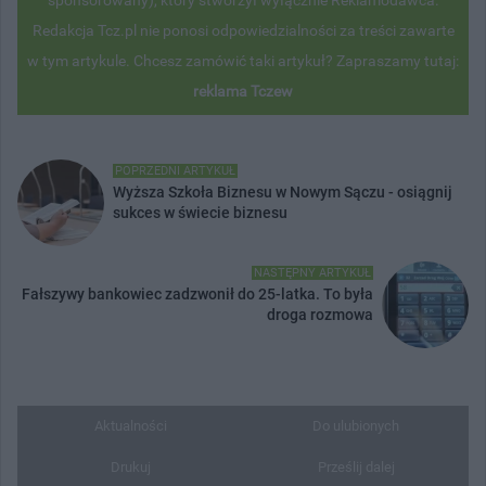
sponsorowany), który stworzył wyłącznie Reklamodawca.
Redakcja Tcz.pl nie ponosi odpowiedzialności za treści zawarte
w tym artykule. Chcesz zamówić taki artykuł? Zapraszamy tutaj:
reklama Tczew
POPRZEDNI ARTYKUŁ
Wyższa Szkoła Biznesu w Nowym Sączu - osiągnij
sukces w świecie biznesu
NASTĘPNY ARTYKUŁ
Fałszywy bankowiec zadzwonił do 25-latka. To była
droga rozmowa
Aktualności
Do ulubionych
Drukuj
Prześlij dalej