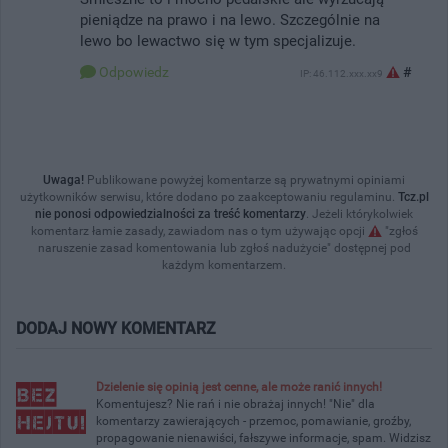
pieniądze na prawo i na lewo. Szczególnie na
lewo bo lewactwo się w tym specjalizuje.
Odpowiedz
#
IP: 46.112.xxx.xx9
Uwaga!
Publikowane powyżej komentarze są prywatnymi opiniami
użytkowników serwisu, które dodano po zaakceptowaniu regulaminu.
Tcz.pl
nie ponosi odpowiedzialności za treść komentarzy
. Jeżeli którykolwiek
komentarz łamie zasady, zawiadom nas o tym używając opcji
"zgłoś
naruszenie zasad komentowania lub zgłoś nadużycie" dostępnej pod
każdym komentarzem.
DODAJ NOWY KOMENTARZ
Dzielenie się opinią jest cenne, ale może ranić innych!
Komentujesz? Nie rań i nie obrażaj innych! "Nie" dla
komentarzy zawierających - przemoc, pomawianie, groźby,
propagowanie nienawiści, fałszywe informacje, spam. Widzisz