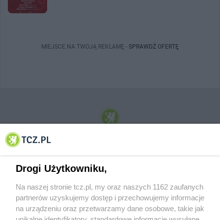
MIEJSCE NA TWOJĄ REKLAMĘ -
SPRAWDŹ OFERTĘ
© 2001-2026 Tczew - TCZ.PL Sp. z o.o. Internetowy Serwis Informacyjny Miasta
Tczewa
Drogi Użytkowniku,
Na naszej stronie tcz.pl, my oraz naszych 1162 zaufanych
partnerów uzyskujemy dostęp i przechowujemy informacje
na urządzeniu oraz przetwarzamy dane osobowe, takie jak
unikalne identyfikatory, standardowe informacje wysyłane