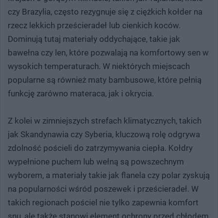
czy Brazylia, często rezygnuje się z ciężkich kołder na
rzecz lekkich prześcieradeł lub cienkich koców.
Dominują tutaj materiały oddychające, takie jak
bawełna czy len, które pozwalają na komfortowy sen w
wysokich temperaturach. W niektórych miejscach
popularne są również maty bambusowe, które pełnią
funkcję zarówno materaca, jak i okrycia.
Z kolei w zimniejszych strefach klimatycznych, takich
jak Skandynawia czy Syberia, kluczową rolę odgrywa
zdolność pościeli do zatrzymywania ciepła. Kołdry
wypełnione puchem lub wełną są powszechnym
wyborem, a materiały takie jak flanela czy polar zyskują
na popularności wśród poszewek i prześcieradeł. W
takich regionach pościel nie tylko zapewnia komfort
snu, ale także stanowi element ochrony przed chłodem