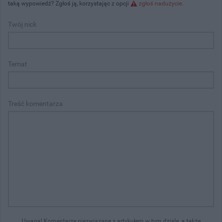
taką wypowiedź? Zgłoś ją, korzystając z opcji
zgłoś nadużycie
.
Twój nick
Temat
Treść komentarza
Uwaga! Komentarze niezwiązane z artykułem w tym dziale, a także