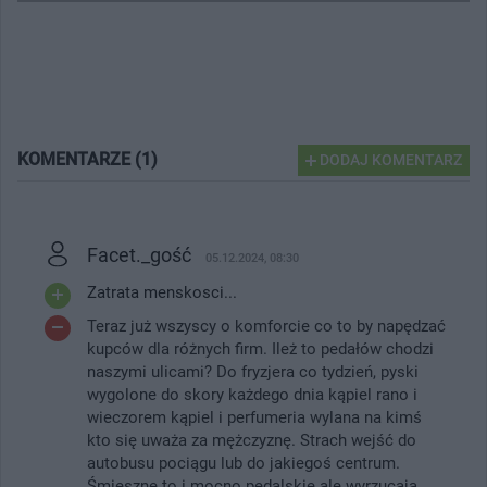
KOMENTARZE (1)
DODAJ KOMENTARZ
Facet._gość
05.12.2024, 08:30
Zatrata menskosci...
Teraz już wszyscy o komforcie co to by napędzać
kupców dla różnych firm. Ileż to pedałów chodzi
naszymi ulicami? Do fryzjera co tydzień, pyski
wygolone do skory każdego dnia kąpiel rano i
wieczorem kąpiel i perfumeria wylana na kimś
kto się uważa za mężczyznę. Strach wejść do
autobusu pociągu lub do jakiegoś centrum.
Śmieszne to i mocno pedalskie ale wyrzucają