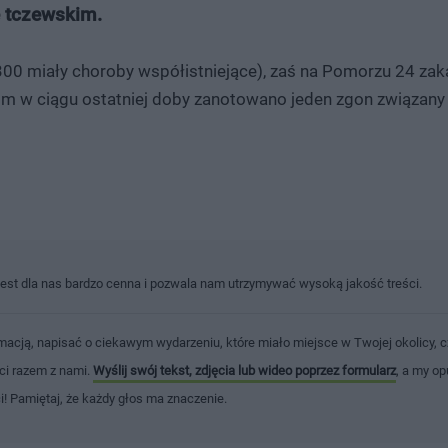
 tczewskim.
300 miały choroby współistniejące), zaś na Pomorzu 24 za
im w ciągu ostatniej doby zanotowano jeden zgon związany
jest dla nas bardzo cenna i pozwala nam utrzymywać wysoką jakość treści.
macją, napisać o ciekawym wydarzeniu, które miało miejsce w Twojej okolicy, c
ści razem z nami.
Wyślij swój tekst, zdjęcia lub wideo poprzez formularz
, a my op
ci! Pamiętaj, że każdy głos ma znaczenie.