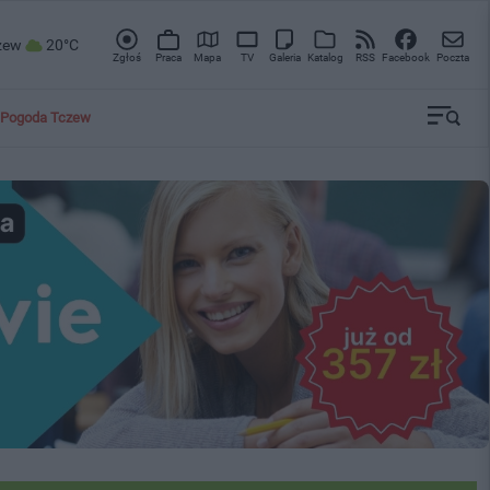
zew
20°C
Zgłoś
Praca
Mapa
TV
Galeria
Katalog
RSS
Facebook
Poczta
Pogoda Tczew