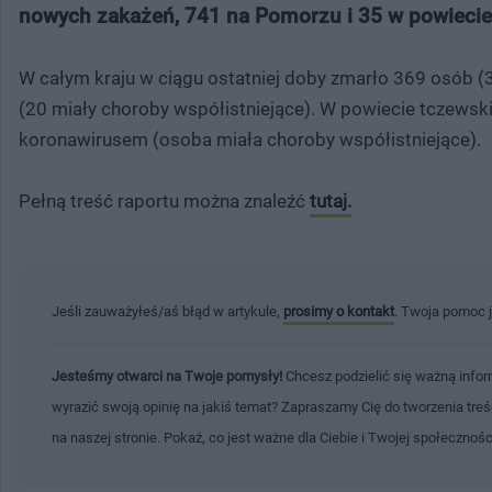
nowych zakażeń, 741 na Pomorzu i 35 w powiecie
W całym kraju w ciągu ostatniej doby zmarło 369 osób (
(20 miały choroby współistniejące). W powiecie tczewsk
koronawirusem (osoba miała choroby współistniejące).
Pełną treść raportu można znaleźć
tutaj.
Jeśli zauważyłeś/aś błąd w artykule,
prosimy o kontakt
. Twoja pomoc 
Jesteśmy otwarci na Twoje pomysły!
Chcesz podzielić się ważną infor
wyrazić swoją opinię na jakiś temat? Zapraszamy Cię do tworzenia tre
na naszej stronie. Pokaż, co jest ważne dla Ciebie i Twojej społecznoś