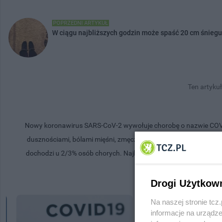
POPRZEDNI ARTYKUŁ
W ciągu najbliższych godzin może spaść 20 cm śniegu
Ten artykuł
Nowy koronawirus SARS-CoV-2 wywołuje chorobę o nazwie COVID-
dusznościami, bólami mięśni, zmęczeniem. Wirus przenosi się d
dochodzi u 2/3% osób chorych. Najbardziej narażone na rozwinięc
odpornością
Drogi Użytkow
Na naszej stronie tc
informacje na urządze