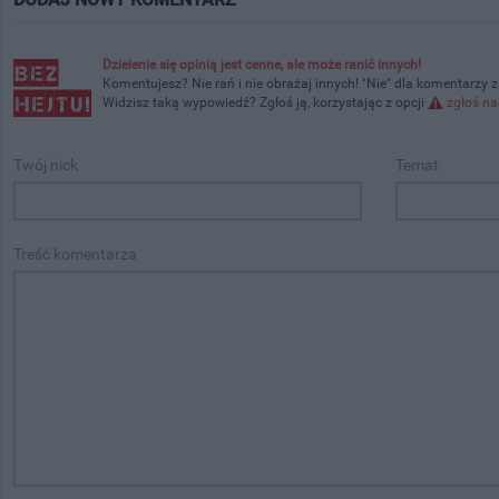
Dzielenie się opinią jest cenne, ale może ranić innych!
Komentujesz? Nie rań i nie obrażaj innych! "Nie" dla komentarzy 
Widzisz taką wypowiedź? Zgłoś ją, korzystając z opcji
zgłoś na
Twój nick
Temat
Treść komentarza