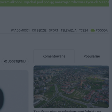
wjechał pod pociąg narażając zdrowie i życie ok 500 pasażerów! PKP a
WIADOMOŚCI
CO BĘDZIE
SPORT
TELEWIZJA
TCZ24
POGODA
Komentowane
Popularne
UDOSTĘPNIJ
Trzy firmy chcą przebudowywać ścieżkę na