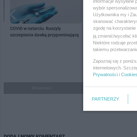
informacje wysyłane 
wybór spersonalizowan
Użytkownika my i Zau
skanować charakterys
zgodę na korzystanie 
COVID w natarciu. Ruszyły
Koniec z wymazami - NFZ n
szczepienia dawką przypominającą
zapłaci już za testy
ją zmienić/wycofać kl
Niektóre rodzaje prz
takiemu przetwarzaniu
Zapoznaj się z poniż
internetowych. Szcze
Prywatności
i
Cookie
Aktualności
Do ulubionych
PARTNERZY
DODAJ NOWY KOMENTARZ