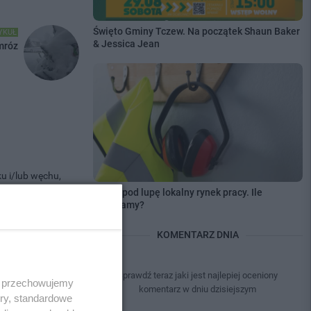
Święto Gminy Tczew. Na początek Shaun Baker
YKUŁ
& Jessica Jean
mróz
u i/lub węchu,
Wzięli pod lupę lokalny rynek pracy. Ile
sób. Do zgonów
zarabiamy?
ni, z obniżoną
KOMENTARZ DNIA
Sprawdź teraz jaki jest najlepiej oceniony
 i przechowujemy
komentarz w dniu dzisiejszym
ory, standardowe