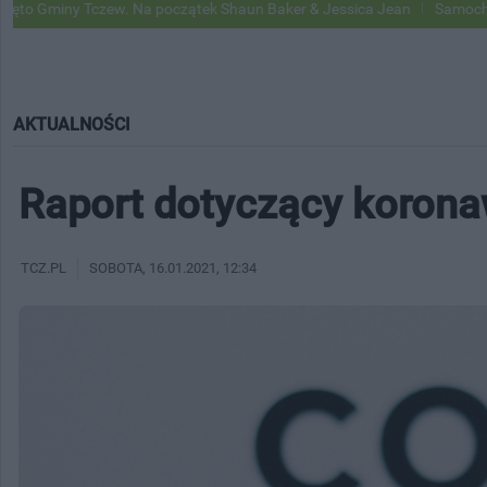
czew. Na początek Shaun Baker & Jessica Jean
Samochody Google Str
AKTUALNOŚCI
Raport dotyczący korona
TCZ.PL
SOBOTA
, 16.01.2021, 12:34