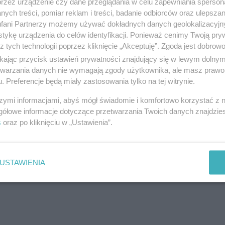
przez urządzenie czy dane przeglądania w celu zapewniania sperson
ych treści, pomiar reklam i treści, badanie odbiorców oraz ulepszan
fani Partnerzy możemy używać dokładnych danych geolokalizacyjn
tykę urządzenia do celów identyfikacji. Ponieważ cenimy Twoją pry
z tych technologii poprzez kliknięcie „Akceptuję”. Zgoda jest dobro
ie
Żegnajcie maseczki! Resort zdrowia
Luzowanie obostr
znosi większość obostrzeń
ikając przycisk ustawień prywatności znajdujący się w lewym dolny
etwarzania danych nie wymagają zgody użytkownika, ale masz prawo 
. Preferencje będą miały zastosowania tylko na tej witrynie.
WIĘCEJ ARTYKUŁÓW
szymi informacjami, abyś mógł świadomie i komfortowo korzystać z
gółowe informacje dotyczące przetwarzania Twoich danych znajdzi
s
oraz po kliknięciu w „Ustawienia”.
Drukuj
Prześlij 
USTAWIENIA