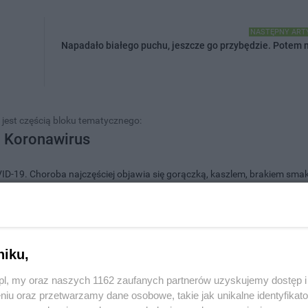
NASTĘPNY ART
Napadało białego puchu, jeszcze go przybędzie. Potem 
 jest częścią bloku tematycznego:
Koronawirus
19. Choroba najczęściej objawia się gorączką, kaszlem, brakiem smak
rogą kropelkową. Ciężki przebieg choroby obserwuje się u ok. 15-20% o
ie ciężkiej postaci choroby i zgon są osoby starsze, pacjenci onkologicz
, którym towarzyszą inne choroby.
niku,
z.pl, my oraz naszych 1162 zaufanych partnerów uzyskujemy dostęp
niu oraz przetwarzamy dane osobowe, takie jak unikalne identyfikat