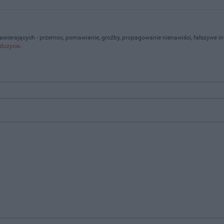
zawierających - przemoc, pomawianie, groźby, propagowanie nienawiści, fałszywe i
dużycie
.