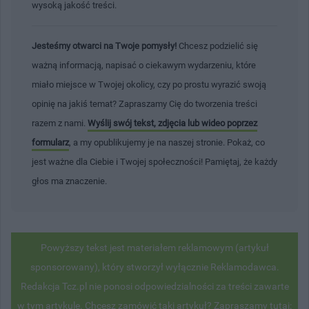
wysoką jakość treści.
Jesteśmy otwarci na Twoje pomysły!
Chcesz podzielić się
ważną informacją, napisać o ciekawym wydarzeniu, które
miało miejsce w Twojej okolicy, czy po prostu wyrazić swoją
opinię na jakiś temat? Zapraszamy Cię do tworzenia treści
razem z nami.
Wyślij swój tekst, zdjęcia lub wideo poprzez
formularz
, a my opublikujemy je na naszej stronie. Pokaż, co
jest ważne dla Ciebie i Twojej społeczności! Pamiętaj, że każdy
głos ma znaczenie.
Powyższy tekst jest materiałem reklamowym (artykuł
sponsorowany), który stworzył wyłącznie Reklamodawca.
Redakcja Tcz.pl nie ponosi odpowiedzialności za treści zawarte
w tym artykule. Chcesz zamówić taki artykuł? Zapraszamy tutaj: