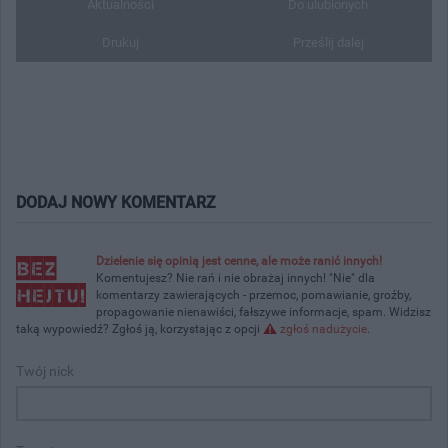
Aktualności
Do ulubionych
Drukuj
Prześlij dalej
DODAJ NOWY KOMENTARZ
Dzielenie się opinią jest cenne, ale może ranić innych!
Komentujesz? Nie rań i nie obrażaj innych! "Nie" dla
komentarzy zawierających - przemoc, pomawianie, groźby,
propagowanie nienawiści, fałszywe informacje, spam. Widzisz
taką wypowiedź? Zgłoś ją, korzystając z opcji
zgłoś nadużycie
.
Twój nick