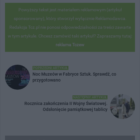
Powyższy tekst jest materiałem reklamowym (artykuł
sponsorowany), który stworzył wyłącznie Reklamodawca.
Redakcja Tcz.pl nie ponosi odpowiedzialności za treści zawarte
w tym artykule. Chcesz zamówić taki artykuł? Zapraszamy tutaj:
reklama Tczew
POPRZEDNI ARTYKUŁ
Noc Muzeów w Fabryce Sztuk. Sprawdź, co
przygotowano
NASTĘPNY ARTYKUŁ
Rocznica zakończenia II Wojny Światowej.
Odsłonięcie pamiątkowej tablicy