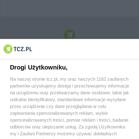
© 2001-2026 Tczew - TCZ.PL Sp. z o.o. Internetowy Serwis Informacyjny Miasta
Tczewa
Drogi Użytkowniku,
Na naszej stronie tcz.pl, my oraz naszych 1162 zaufanych
partnerów uzyskujemy dostęp i przechowujemy informacje
na urządzeniu oraz przetwarzamy dane osobowe, takie jak
unikalne identyfikatory, standardowe informacje wysyłane
przez urządzenie czy dane przeglądania w celu
zapewniania spersonalizowanych reklam, wybór
O FIRMIE
POLITYKA PRYWATNOŚCI
HOSTING
spersonalizowanych treści, pomiar reklam i treści, badanie
REKLAMA
WSPÓŁPRACA
RSS
FACEBOOK
KONTAKT
odbiorców oraz ulepszanie usług. Za zgodą Użytkownika
my i Zaufani Partnerzy możemy używać dokładnych
Nasze serwisy