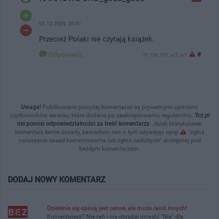
05.12.2024, 20:41
Przecież Polaki nie czytają książek.
Odpowiedz
#
IP: 109.197.xx7.xx1
Uwaga!
Publikowane powyżej komentarze są prywatnymi opiniami
użytkowników serwisu, które dodano po zaakceptowaniu regulaminu.
Tcz.pl
nie ponosi odpowiedzialności za treść komentarzy
. Jeżeli którykolwiek
komentarz łamie zasady, zawiadom nas o tym używając opcji
"zgłoś
naruszenie zasad komentowania lub zgłoś nadużycie" dostępnej pod
każdym komentarzem.
DODAJ NOWY KOMENTARZ
Dzielenie się opinią jest cenne, ale może ranić innych!
Komentujesz? Nie rań i nie obrażaj innych! "Nie" dla