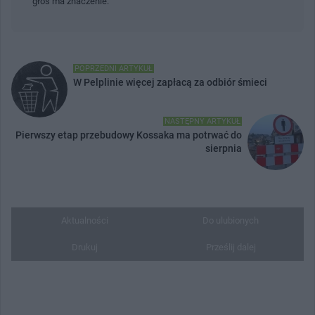
głos ma znaczenie.
POPRZEDNI ARTYKUŁ
W Pelplinie więcej zapłacą za odbiór śmieci
NASTĘPNY ARTYKUŁ
Pierwszy etap przebudowy Kossaka ma potrwać do
sierpnia
Aktualności
Do ulubionych
Drukuj
Prześlij dalej