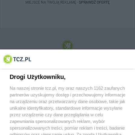
MIEJSCE NA TWOJĄ REKLAMĘ -
SPRAWDŹ OFERTĘ
© 2001-2026 Tczew - TCZ.PL Sp. z o.o. Internetowy Serwis Informacyjny Miasta
Tczewa
Drogi Użytkowniku,
Na naszej stronie tcz.pl, my oraz naszych 1162 zaufanych
partnerów uzyskujemy dostęp i przechowujemy informacje
na urządzeniu oraz przetwarzamy dane osobowe, takie jak
unikalne identyfikatory, standardowe informacje wysyłane
przez urządzenie czy dane przeglądania w celu
zapewniania spersonalizowanych reklam, wybór
O FIRMIE
POLITYKA PRYWATNOŚCI
HOSTING
spersonalizowanych treści, pomiar reklam i treści, badanie
REKLAMA
WSPÓŁPRACA
RSS
FACEBOOK
KONTAKT
odbiorców oraz ulepszanie usług. Za zgodą Użytkownika