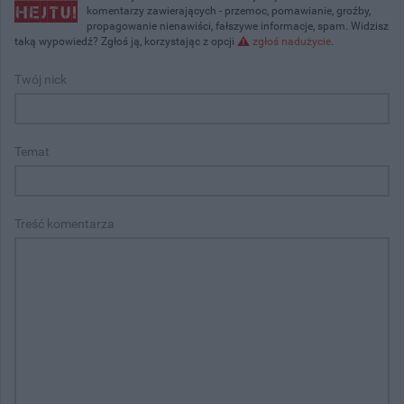
komentarzy zawierających - przemoc, pomawianie, groźby,
propagowanie nienawiści, fałszywe informacje, spam. Widzisz
taką wypowiedź? Zgłoś ją, korzystając z opcji
zgłoś nadużycie
.
Twój nick
Temat
Treść komentarza