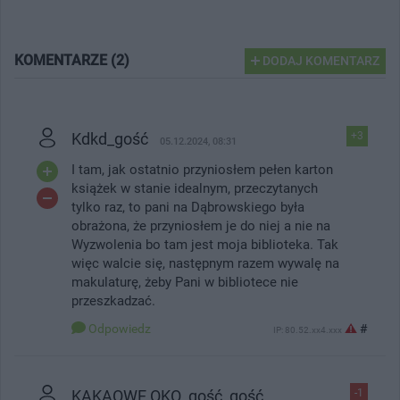
KOMENTARZE (2)
DODAJ KOMENTARZ
Kdkd_gość
+3
05.12.2024, 08:31
I tam, jak ostatnio przyniosłem pełen karton
książek w stanie idealnym, przeczytanych
tylko raz, to pani na Dąbrowskiego była
obrażona, że przyniosłem je do niej a nie na
Wyzwolenia bo tam jest moja biblioteka. Tak
więc walcie się, następnym razem wywalę na
makulaturę, żeby Pani w bibliotece nie
przeszkadzać.
Odpowiedz
#
IP: 80.52.xx4.xxx
KAKAOWE OKO_gość_gość
-1