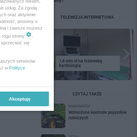
zarabiamy?
alizowanych reklam,
ie usług. Za zgodą
ych oraz aktywnie
TELEWIZJA INTERNETOWA
watność, prosimy o
wolna i zawsze możesz
m rogu strony
.
sprzeciwić się
1,6 mln zł na tczewską
 naszych serwisów
kardiologię
esz w
Polityce
CZYTAJ TAKŻE
Akceptuję
WIADOMOŚCI
Wzmożone kontrole pojazdów
rolniczych
TCZ24