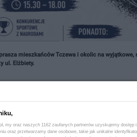
prasza mieszkańców Tczewa i okolic na wyjątkowe,
ul. Elżbiety.
niku,
z.pl, my oraz naszych 1162 zaufanych partnerów uzyskujemy dostęp
niu oraz przetwarzamy dane osobowe, takie jak unikalne identyfikat
 TWOJĄ REKLAMĘ -
SPRAWDŹ OFERTĘ