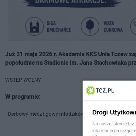
Już 31 maja 2026 r. Akademia KKS Unia Tczew za
popołudnie na Stadionie im. Jana Stachowiaka przy 
WSTĘP WOLNY
W programie:
Drogi Użytkow
- Derbowy mecz ligowy młodzików D2
Na naszej stronie tc
informacje na urządze
MIEJSCE NA