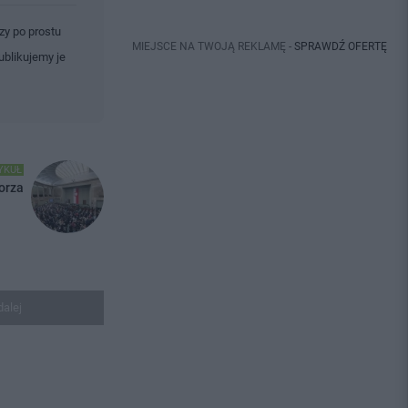
zy po prostu
MIEJSCE NA TWOJĄ REKLAMĘ -
SPRAWDŹ OFERTĘ
ublikujemy je
YKUŁ
orza
dalej