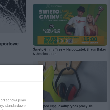
 sportowe
Święto Gminy Tczew. Na początek Shaun Baker
& Jessica Jean
 i przechowujemy
ory, standardowe
Wzięli pod lupę lokalny rynek pracy. Ile