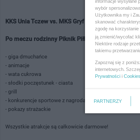
informacje wysyłane 
wybór spersonalizowan
Użytkownika my i Zau
KKS Unia Tczew vs. MKS Gryf Tczew
- godz. 14:00-1
skanować charakterys
zgodę na korzystanie 
ją zmienić/wycofać kl
Po meczu rodzinny Piknik Piłkarski:
Niektóre rodzaje prz
takiemu przetwarzaniu
- giga dmuchańce
Zapoznaj się z poniż
- animacje
internetowych. Szcze
- wata cukrowa
Prywatności
i
Cookie
- słodki poczęstunek - ciasta
- grill
- konkurencje sportowe z nagrodami
PARTNERZY
- pokazy strażackie
Wszystkie atrakcje są całkowicie darmowe!