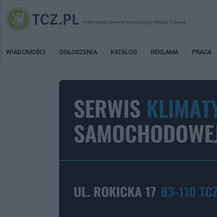
Internetowy Serwis Informacyjny Miasta Tczewa
WIADOMOŚCI
OGŁOSZENIA
KATALOG
REKLAMA
PRACA