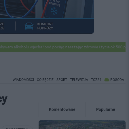
u wjechał pod pociąg narażając zdrowie i życie ok 500 pasażerów! PKP 
WIADOMOŚCI
CO BĘDZIE
SPORT
TELEWIZJA
TCZ24
POGODA
cy
Komentowane
Popularne