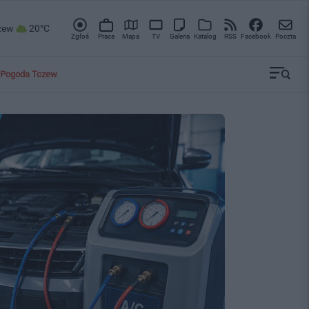
zew
20°C
Zgłoś
Praca
Mapa
TV
Galeria
Katalog
RSS
Facebook
Poczta
Pogoda Tczew