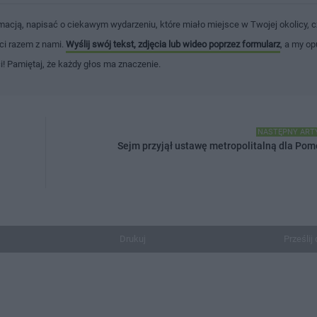
macją, napisać o ciekawym wydarzeniu, które miało miejsce w Twojej okolicy, c
ści razem z nami.
Wyślij swój tekst, zdjęcia lub wideo poprzez formularz
, a my op
ci! Pamiętaj, że każdy głos ma znaczenie.
NASTĘPNY ART
Sejm przyjął ustawę metropolitalną dla Pom
Drukuj
Prześlij 