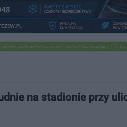
reet View na ulicach Tczewa. Aktualizują mapy
Pod wpływem alkohol
dnie na stadionie przy uli