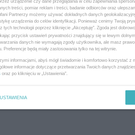
przez urządzenie czy dane przeglądania w celu zapewniania sperson
ych treści, pomiar reklam i treści, badanie odbiorców oraz ulepszan
fani Partnerzy możemy używać dokładnych danych geolokalizacyjn
5:30
tykę urządzenia do celów identyfikacji. Ponieważ cenimy Twoją pry
z tych technologii poprzez kliknięcie „Akceptuję”. Zgoda jest dobro
ikając przycisk ustawień prywatności znajdujący się w lewym dolny
etwarzania danych nie wymagają zgody użytkownika, ale masz prawo 
. Preferencje będą miały zastosowania tylko na tej witrynie.
szymi informacjami, abyś mógł świadomie i komfortowo korzystać z
gółowe informacje dotyczące przetwarzania Twoich danych znajdzi
s
oraz po kliknięciu w „Ustawienia”.
USTAWIENIA