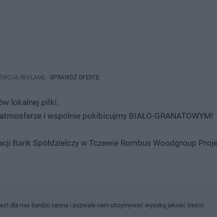
 TWOJĄ REKLAMĘ -
SPRAWDŹ OFERTĘ
 lokalnej piłki.
ej atmosferze i wspólnie pokibicujmy BIAŁO-GRANATOWYM!
eacji Bank Spółdzielczy w Tczewie Rombus Woodgroup Proj
jest dla nas bardzo cenna i pozwala nam utrzymywać wysoką jakość treści.