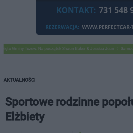
Tczew. Na początek Shaun Baker & Jessica Jean
Samochody Google St
AKTUALNOŚCI
Sportowe rodzinne popołu
Elżbiety