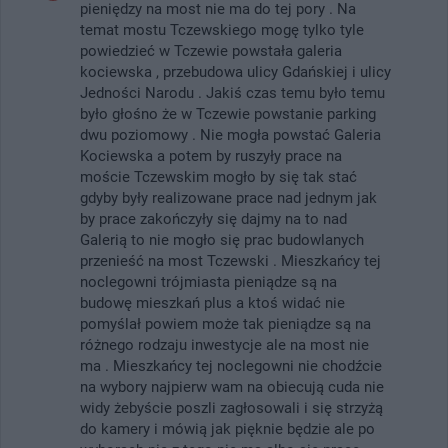
pieniędzy na most nie ma do tej pory . Na
temat mostu Tczewskiego mogę tylko tyle
powiedzieć w Tczewie powstała galeria
kociewska , przebudowa ulicy Gdańskiej i ulicy
Jedności Narodu . Jakiś czas temu było temu
było głośno że w Tczewie powstanie parking
dwu poziomowy . Nie mogła powstać Galeria
Kociewska a potem by ruszyły prace na
moście Tczewskim mogło by się tak stać
gdyby były realizowane prace nad jednym jak
by prace zakończyły się dajmy na to nad
Galerią to nie mogło się prac budowlanych
przenieść na most Tczewski . Mieszkańcy tej
noclegowni trójmiasta pieniądze są na
budowę mieszkań plus a ktoś widać nie
pomyślał powiem może tak pieniądze są na
różnego rodzaju inwestycje ale na most nie
ma . Mieszkańcy tej noclegowni nie chodźcie
na wybory najpierw wam na obiecują cuda nie
widy żebyście poszli zagłosowali i się strzyżą
do kamery i mówią jak pięknie będzie ale po