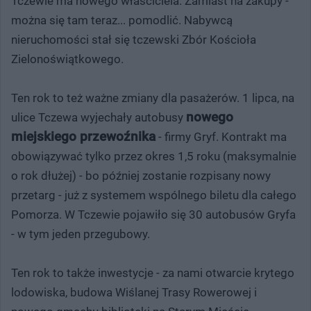
Tczewie ma nowego właściciela. Zamiast na zakupy -
można się tam teraz... pomodlić. Nabywcą
nieruchomości stał się tczewski Zbór Kościoła
Zielonoświątkowego.
Ten rok to też ważne zmiany dla pasażerów. 1 lipca, na
nowego
ulice Tczewa wyjechały autobusy
miejskiego przewoźnika
- firmy Gryf. Kontrakt ma
obowiązywać tylko przez okres 1,5 roku (maksymalnie
o rok dłużej) - bo później zostanie rozpisany nowy
przetarg - już z systemem wspólnego biletu dla całego
Pomorza. W Tczewie pojawiło się 30 autobusów Gryfa
- w tym jeden przegubowy.
Ten rok to także inwestycje - za nami otwarcie krytego
lodowiska, budowa Wiślanej Trasy Rowerowej i