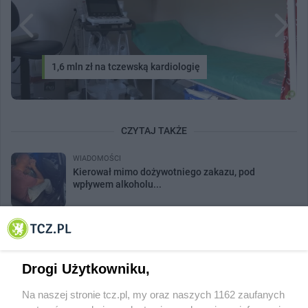
1,6 mln zł na tczewską kardiologię
CZYTAJ TAKŻE
WIADOMOŚCI
Kierował mimo dożywotniego zakazu, pod
wpływem alkoholu...
TCZ24
Blokowanie przejazdu ul. Nadbrzeżna -
parkowanie w...
Drogi Użytkowniku,
SPORT
Na naszej stronie tcz.pl, my oraz naszych 1162 zaufanych
Ruszyły oficjalne zapisy na XXXV Uliczny Bieg