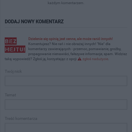
każdym komentarzem.
DODAJ NOWY KOMENTARZ
Dzielenie się opinią jest cenne, ale może ranić innych!
Komentujesz? Nie rań i nie obrażaj innych! "Nie" dla
komentarzy zawierających - przemoc, pomawianie, groźby,
propagowanie nienawiści, fałszywe informacje, spam. Widzisz
taką wypowiedź? Zgłoś ją, korzystając z opcji
zgłoś nadużycie
.
Twój nick
Temat
Treść komentarza