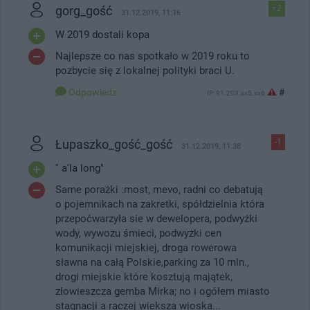
gorg_gość
+2
31.12.2019, 11:16
W 2019 dostali kopa
Najlepsze co nas spotkało w 2019 roku to
pozbycie się z lokalnej polityki braci U.
Odpowiedz
#
IP: 91.203.xx5.xx6
Łupaszko_gość_gość
-1
31.12.2019, 11:38
'' a'la long"
Same porażki :most, mevo, radni co debatują
o pojemnikach na zakretki, spółdzielnia która
przepoćwarzyła sie w dewelopera, podwyżki
wody, wywozu śmieci, podwyżki cen
komunikacji miejskiej, droga rowerowa
sławna na całą Polskie,parking za 10 mln.,
drogi miejskie które kosztują majątek,
złowieszcza gemba Mirka; no i ogółem miasto
stagnacji a raczej wieksza wioska...