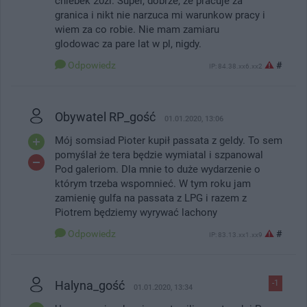
chlebek 20zl. Super, dobrze, ze pracuje za
granica i nikt nie narzuca mi warunkow pracy i
wiem za co robie. Nie mam zamiaru
glodowac za pare lat w pl, nigdy.
Odpowiedz
#
IP: 84.38.xx6.xx2
Obywatel RP_gość
01.01.2020, 13:06
Mój somsiad Pioter kupił passata z geldy. To sem
pomyślał że tera będzie wymiatal i szpanowal
Pod galeriom. Dla mnie to duże wydarzenie o
którym trzeba wspomnieć. W tym roku jam
zamienię gulfa na passata z LPG i razem z
Piotrem będziemy wyrywać lachony
Odpowiedz
#
IP: 83.13.xx1.xx9
Halyna_gość
-1
01.01.2020, 13:34