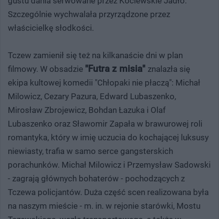
gustu dania serwowane przez Kociewskie Jadło.
Szczególnie wychwalała przyrządzone przez
właścicielkę słodkości.
Tczew zamienił się też na kilkanaście dni w plan
"Futra z misia"
filmowy. W obsadzie
znalazła się
ekipa kultowej komedii "Chłopaki nie płaczą": Michał
Milowicz, Cezary Pazura, Edward Lubaszenko,
Mirosław Zbrojewicz, Bohdan Łazuka i Olaf
Lubaszenko oraz Sławomir Zapała w brawurowej roli
romantyka, który w imię uczucia do kochającej luksusy
niewiasty, trafia w samo serce gangsterskich
porachunków. Michał Milowicz i Przemysław Sadowski
- zagrają głównych bohaterów - pochodzących z
Tczewa policjantów. Duża część scen realizowana była
na naszym mieście - m. in. w rejonie starówki, Mostu