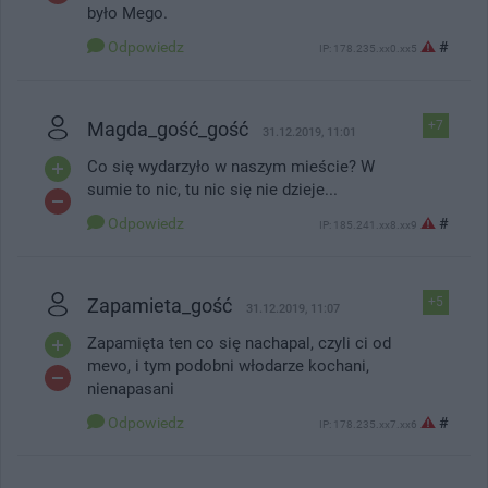
było Mego.
Odpowiedz
#
IP: 178.235.xx0.xx5
Magda_gość_gość
+7
31.12.2019, 11:01
Co się wydarzyło w naszym mieście? W
sumie to nic, tu nic się nie dzieje...
Odpowiedz
#
IP: 185.241.xx8.xx9
Zapamieta_gość
+5
31.12.2019, 11:07
Zapamięta ten co się nachapal, czyli ci od
mevo, i tym podobni włodarze kochani,
nienapasani
Odpowiedz
#
IP: 178.235.xx7.xx6