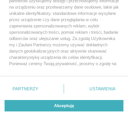
partnerów uzyskujemy dostęp i przechowujemy informacje
Sambora
na urządzeniu oraz przetwarzamy dane osobowe, takie jak
unikalne identyfikatory, standardowe informacje wysyłane
przez urządzenie czy dane przeglądania w celu
CO BĘDZIE?
POLSKA TUTAJ JESTEM - muzyczny manifest
zapewniania spersonalizowanych reklam, wybór
wolności i...
spersonalizowanych treści, pomiar reklam i treści, badanie
odbiorców oraz ulepszanie usług. Za zgodą Użytkownika
my i Zaufani Partnerzy możemy używać dokładnych
danych geolokalizacyjnych oraz aktywnie skanować
charakterystykę urządzenia do celów identyfikacji.
MIEJSCE NA TWOJĄ REKLAMĘ -
SPRAWDŹ OFERTĘ
Ponieważ cenimy Twoją prywatność, prosimy o zgodę na
korzystanie z tych technologii poprzez kliknięcie
„Akceptuję”. Zgoda jest dobrowolna i zawsze możesz ją
zmienić/wycofać klikając przycisk ustawień prywatności
PARTNERZY
USTAWIENIA
znajdujący się w lewym dolnym rogu strony
. Niektóre
rodzaje przetwarzania danych nie wymagają zgody
użytkownika, ale masz prawo sprzeciwić się takiemu
Akceptuję
przetwarzaniu. Preferencje będą miały zastosowania tylko
© 2001-2026 Tczew - TCZ.PL Sp. z o.o. Internetowy Serwis Informacyjny Miasta
Tczewa
na tej witrynie.
Zapoznaj się z poniższymi informacjami, abyś mógł