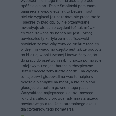
wyborach nic z tego nie ma albo się prace
opóźniają albo . Panie Smoliński pamiętam
pana jedną wypowiedź jak to będzie most
pięknie wyglądał jak zakończą się prace może
i pięknie by było gdy by nie przemyślane
inwestycje ale pan prezydent też tak mówił i
co zrealizowane do końca nie jest . Mogę
powiedzieć tylko tyle że most Tczewski
powinien zostać włączony do ruchu z tego co
widzę i mi wiadomo często jest tak że osoby z
po bliskiej wioski zwanej Lisewo żeby dojść
do pracy do przetwórni ryb ( chodzą po moście
kolejowym ) co jest bardzo niebezpieczne .
Jeżeli chcecie żeby ludzie chodzili na wybory
to najpierw i głosowali na was to najpierw
odłóżcie pieniądze na most , a nie najpierw
głosujecie a potem gówno z tego jest .
Wszystkiego najlepszego z okazji nowego
roku dla całego biórowca rady miasta urzędu
powiatowego a tak że ekstremalnego szału
dla czytelniów tego komętarza .