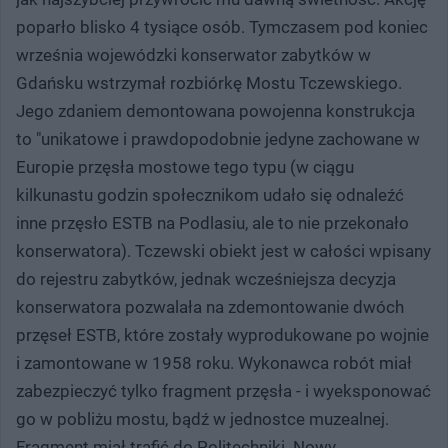
poparło blisko 4 tysiące osób. Tymczasem pod koniec
września wojewódzki konserwator zabytków w
Gdańsku wstrzymał rozbiórkę Mostu Tczewskiego.
Jego zdaniem demontowana powojenna konstrukcja
to "unikatowe i prawdopodobnie jedyne zachowane w
Europie przęsła mostowe tego typu (w ciągu
kilkunastu godzin społecznikom udało się odnaleźć
inne przęsło ESTB na Podlasiu, ale to nie przekonało
konserwatora). Tczewski obiekt jest w całości wpisany
do rejestru zabytków, jednak wcześniejsza decyzja
konserwatora pozwalała na zdemontowanie dwóch
przęseł ESTB, które zostały wyprodukowane po wojnie
i zamontowane w 1958 roku. Wykonawca robót miał
zabezpieczyć tylko fragment przęsła - i wyeksponować
go w pobliżu mostu, bądź w jednostce muzealnej.
Fragment miał trafić do Politechniki. Nowy