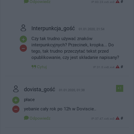
Odpowiedz
#
IP: 83.23.xx6.xx3
Interpunkcja_gość
01.01.2020, 21:54
Czy tak trudno używać znaków
interpunkcyjnych? Przecinek, kropka... Do
tego, tak trudno przeczytać tekst przed
opublikowanie, czy jest składanie napisany?
Cytuj
#
IP: 31.0.xx8.xx4
dovista_gość
+1
01.01.2020, 01:38
płace
yebanie cały rok po 12h w Doviscie..
Odpowiedz
#
IP: 37.47.xx6.xx3