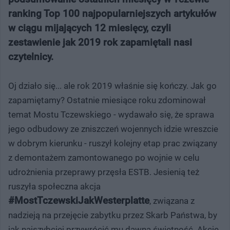
ranking Top 100 najpopularniejszych artykułów
w ciągu mijających 12 miesięcy, czyli
zestawienie jak 2019 rok zapamiętali nasi
czytelnicy.
Oj działo się... ale rok 2019 właśnie się kończy. Jak go
zapamiętamy? Ostatnie miesiące roku zdominował
temat Mostu Tczewskiego - wydawało się, że sprawa
jego odbudowy ze zniszczeń wojennych idzie wreszcie
w dobrym kierunku - ruszył kolejny etap prac związany
z demontażem zamontowanego po wojnie w celu
udrożnienia przeprawy przęsła ESTB. Jesienią też
ruszyła społeczna akcja
#MostTczewskiJakWesterplatte
, związana z
nadzieją na przejęcie zabytku przez Skarb Państwa, by
jak najszybciej przywrócić mu dawną świetność. Akcję