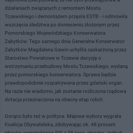
działaniach związanych z remontem Mostu
Tczewskiego i demontażem przęsła ESTB - i odmówiła
wszczęcia śledztwa po doniesieniu złożonym przez
Pomorskiego Wojewódzkiego Konserwatora
Zabytków. Tego samego dnia Generalna Konserwator
Zabytków Magdalena Gawin uchyliła zaskarżoną przez
Starostwo Powiatowe w Tczewie decyzję o
wstrzymaniu przebudowy Mostu Tczewskiego, wydaną
przez pomorskiego konserwatora. Sprawa będzie
prawdopodobnie rozpatrywana przez gdański organ.
Na razie nie wiadomo, jak zostanie rozliczona rządowa
dotacja przeznaczona na obecny etap robót.
Gorąco było też w polityce. Majowe wybory wygrała
Koalicja Obywatelska, zdobywając ok. 48 procent
głosów, wyprzedzając PiS z 38 proc. głosów. Jednak