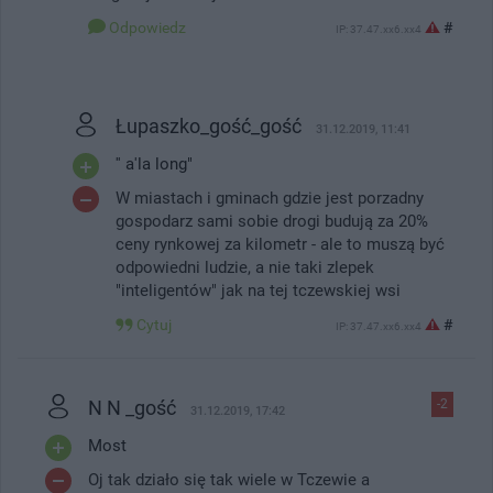
Odpowiedz
#
IP: 37.47.xx6.xx4
Łupaszko_gość_gość
31.12.2019, 11:41
'' a'la long"
W miastach i gminach gdzie jest porzadny
gospodarz sami sobie drogi budują za 20%
ceny rynkowej za kilometr - ale to muszą być
odpowiedni ludzie, a nie taki zlepek
"inteligentów" jak na tej tczewskiej wsi
Cytuj
#
IP: 37.47.xx6.xx4
N N _gość
-2
31.12.2019, 17:42
Most
Oj tak działo się tak wiele w Tczewie a