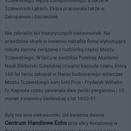
Tczewskiego, węzła transportowego, a także w
Tczewskich Łąkach. Ekipa pracowała także w
Zakopanem i Szczecinie.
Nie zabrakło też historycznych ciekawostek. Na
prawdziwy skarb w kwietniu natrafiła firma wykonująca
roboty ziemne związane z rozbiórką części Mostu
Tczewskiego. W lipcu w siedzibie Polskiej Akademii
Nauk Biblioteki Gdańskiej otwarto kapsułę czasu, którą
168 lat temu zakopał w filarze budowanego wówczas
Mostu Tczewskiego sam król Prus - Fryderyk Wilhelm
IV. Kapsuła czasu zawierała dwa zwitki pergaminu i 10
monet z mennicy berlińskiej z lat 1850-51.
Były też inne ciekawostki. Od kwietnia dawne
Centrum Handlowe Echo
przy ulicy Kwiatowej w