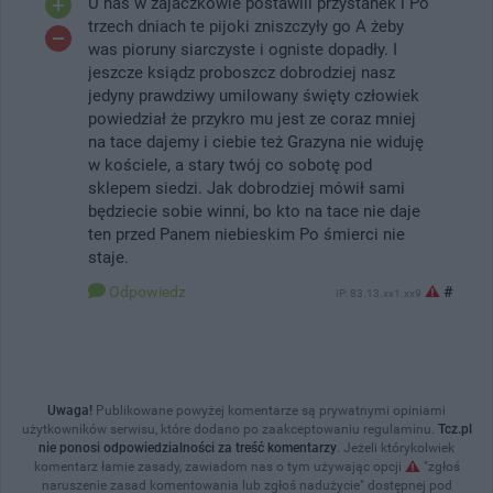
U nas w zajaczkowie postawili przystanek i Po
trzech dniach te pijoki zniszczyły go A żeby
was pioruny siarczyste i ogniste dopadły. I
jeszcze ksiądz proboszcz dobrodziej nasz
jedyny prawdziwy umilowany święty człowiek
powiedział że przykro mu jest ze coraz mniej
na tace dajemy i ciebie też Grazyna nie widuję
w kościele, a stary twój co sobotę pod
sklepem siedzi. Jak dobrodziej mówił sami
będziecie sobie winni, bo kto na tace nie daje
ten przed Panem niebieskim Po śmierci nie
staje.
Odpowiedz
#
IP: 83.13.xx1.xx9
Uwaga!
Publikowane powyżej komentarze są prywatnymi opiniami
użytkowników serwisu, które dodano po zaakceptowaniu regulaminu.
Tcz.pl
nie ponosi odpowiedzialności za treść komentarzy
. Jeżeli którykolwiek
komentarz łamie zasady, zawiadom nas o tym używając opcji
"zgłoś
naruszenie zasad komentowania lub zgłoś nadużycie" dostępnej pod