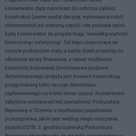
konserwator dąży natomiast do ochrony całości
konstrukcji (zanim wydał decyzję, wykonawca robót
zdemontował już znaczną część) i nie podziela opinii
byłej konserwator, że przęsła mają "niewielką wartość
historyczną i estetyczną". Od tego czasu prace na
moście praktycznie stały, a każdy dzień przestoju to
olbrzymie straty finansowe, a nawet możliwość
katastrofy budowanej (tymczasowa podpora
demontowanego przęsła jest bowiem konstrukcją
przygotowaną tylko na czas demontażu
zaplanowanego na krótki okres czasu). Konserwator
zabytków postanowił też zawiadomić Prokuraturę
Rejonową w Tczewie o możliwości popełnienia
przestępstwa, jakim jest według niego niszczenie
przęsła ESTB. 3. grudnia tczewska Prokuratura
Rejonowa zdecydowała, że nie było przestępstwa w