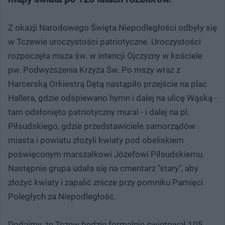
Z okazji Narodowego Święta Niepodległości odbyły się
w Tczewie uroczystości patriotyczne. Uroczystości
rozpoczęła msza św. w intencji Ojczyzny w kościele
pw. Podwyższenia Krzyża Św. Po mszy wraz z
Harcerską Orkiestrą Dętą nastąpiło przejście na plac
Hallera, gdzie odśpiewano hymn i dalej na ulicę Wąską -
tam odsłonięto patriotyczny mural - i dalej na pl.
Piłsudskiego, gdzie przedstawiciele samorządów
miasta i powiatu złożyli kwiaty pod obeliskiem
poświęconym marszałkowi Józefowi Piłsudskiemu.
Następnie grupa udała się na cmentarz "stary", aby
złożyć kwiaty i zapalić znicze przy pomniku Pamięci
Poległych za Niepodległość.
Dodajmy, że Tczew będzie formalnie świętował 105.