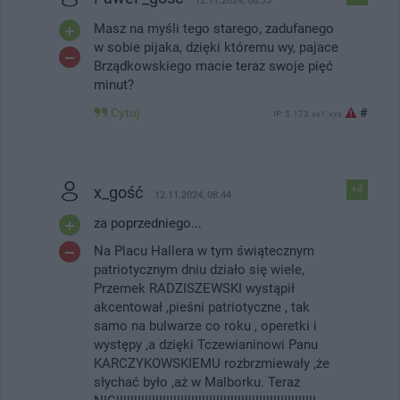
12.11.2024, 08:33
Masz na myśli tego starego, zadufanego
w sobie pijaka, dzięki któremu wy, pajace
Brządkowskiego macie teraz swoje pięć
minut?
Cytuj
#
IP: 5.173.xx1.xxx
x_gość
+4
12.11.2024, 08:44
za poprzedniego...
Na Placu Hallera w tym świątecznym
patriotycznym dniu działo się wiele,
Przemek RADZISZEWSKI wystąpił
akcentował ,pieśni patriotyczne , tak
samo na bulwarze co roku , operetki i
występy ,a dzięki Tczewianinowi Panu
KARCZYKOWSKIEMU rozbrzmiewały ,że
słychać było ,aż w Malborku. Teraz