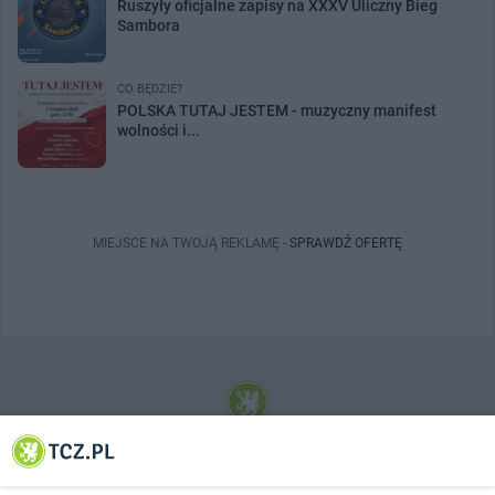
Ruszyły oficjalne zapisy na XXXV Uliczny Bieg
Sambora
CO BĘDZIE?
POLSKA TUTAJ JESTEM - muzyczny manifest
wolności i...
MIEJSCE NA TWOJĄ REKLAMĘ -
SPRAWDŹ OFERTĘ
© 2001-2026 Tczew - TCZ.PL Sp. z o.o. Internetowy Serwis Informacyjny Miasta
Tczewa