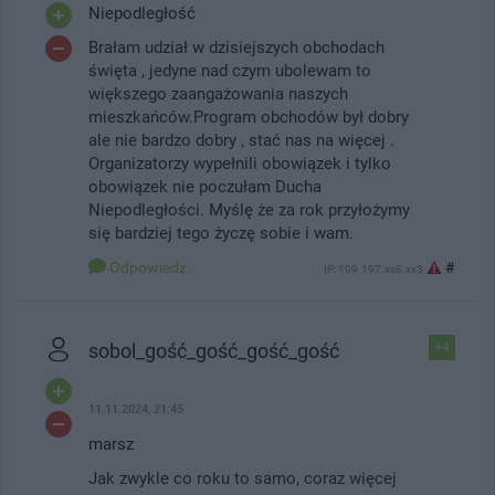
Niepodległość
Brałam udział w dzisiejszych obchodach
święta , jedyne nad czym ubolewam to
większego zaangażowania naszych
mieszkańców.Program obchodów był dobry
ale nie bardzo dobry , stać nas na więcej .
Organizatorzy wypełnili obowiązek i tylko
obowiązek nie poczułam Ducha
Niepodległości. Myślę że za rok przyłożymy
się bardziej tego życzę sobie i wam.
Odpowiedz
#
IP: 109.197.xx8.xx3
sobol_gość_gość_gość_gość
+4
11.11.2024, 21:45
marsz
Jak zwykle co roku to samo, coraz więcej