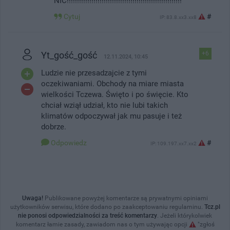
NIC!!!!!!!!!!!!!!!!!!!!!!!!!!!!!!!!!!!!!!!!!!!!!!!!!!!!!!!!
Cytuj
#
IP: 83.8.xx3.xx8
Yt_gość_gość
+6
12.11.2024, 10:45
Ludzie nie przesadzajcie z tymi
oczekiwaniami. Obchody na miare miasta
wielkości Tczewa. Święto i po święcie. Kto
chciał wziął udział, kto nie lubi takich
klimatów odpoczywał jak mu pasuje i też
dobrze.
Odpowiedz
#
IP: 109.197.xx7.xx2
Uwaga!
Publikowane powyżej komentarze są prywatnymi opiniami
użytkowników serwisu, które dodano po zaakceptowaniu regulaminu.
Tcz.pl
nie ponosi odpowiedzialności za treść komentarzy
. Jeżeli którykolwiek
komentarz łamie zasady, zawiadom nas o tym używając opcji
"zgłoś