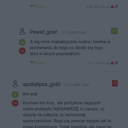
Cytuj
#
IP: 46.205.xx3.xx9
Paweł_gość
+1
11.11.2024, 22:54
A wg mnie makabrycznie nudna i biedna w
porównaniu do tego co działo się tego
dnia w latach poprzednich.
Cytuj
#
IP: 5.173.xx1.xxx
apokalipsa_gość
-7
11.11.2024, 19:52
the end
Kocham ten kraj , ale polityków dających
sobie podwyżki NIENAWIDZĘ to zaraza , to
wrzody na odbycie, to hemoroidy
społeczeństwa. Rząd się zawsze wyżywi jak to
mówi konstytucja. Tutak świętują, ale zaraz po