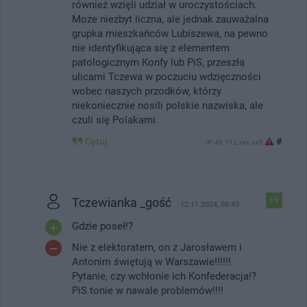
również wzięli udział w uroczystościach.
Może niezbyt liczna, ale jednak zauważalna
grupka mieszkańców Lubiszewa, na pewno
nie identyfikująca się z elementem
patologicznym Konfy lub PiS, przeszła
ulicami Tczewa w poczuciu wdzięczności
wobec naszych przodków, którzy
niekoniecznie nosili polskie nazwiska, ale
czuli się Polakami.
Cytuj
#
IP: 46.112.xxx.xx5
Tczewianka _gość
+9
12.11.2024, 08:43
Gdzie poseł!?
Nie z elektoratem, on z Jarosławem i
Antonim świętują w Warszawie!!!!!!
Pytanie, czy wchłonie ich Konfederacja!?
PiS tonie w nawale problemów!!!!