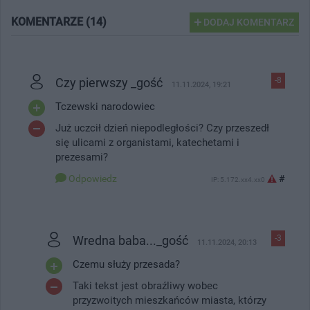
KOMENTARZE (14)
DODAJ KOMENTARZ
Czy pierwszy _gość
-8
11.11.2024, 19:21
Tczewski narodowiec
Już uczcił dzień niepodległości? Czy przeszedł
się ulicami z organistami, katechetami i
prezesami?
Odpowiedz
#
IP: 5.172.xx4.xx0
Wredna baba..._gość
-3
11.11.2024, 20:13
Czemu służy przesada?
Taki tekst jest obraźliwy wobec
przyzwoitych mieszkańców miasta, którzy