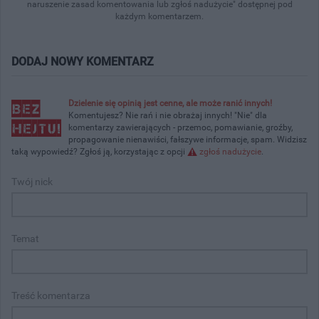
naruszenie zasad komentowania lub zgłoś nadużycie" dostępnej pod
każdym komentarzem.
DODAJ NOWY KOMENTARZ
Dzielenie się opinią jest cenne, ale może ranić innych!
Komentujesz? Nie rań i nie obrażaj innych! "Nie" dla
komentarzy zawierających - przemoc, pomawianie, groźby,
propagowanie nienawiści, fałszywe informacje, spam. Widzisz
taką wypowiedź? Zgłoś ją, korzystając z opcji
zgłoś nadużycie
.
Twój nick
Temat
Treść komentarza