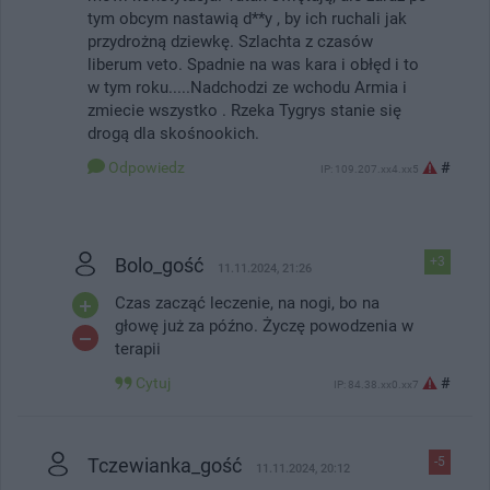
tym obcym nastawią d**y , by ich ruchali jak
przydrożną dziewkę. Szlachta z czasów
liberum veto. Spadnie na was kara i obłęd i to
w tym roku.....Nadchodzi ze wchodu Armia i
zmiecie wszystko . Rzeka Tygrys stanie się
drogą dla skośnookich.
Odpowiedz
#
IP: 109.207.xx4.xx5
Bolo_gość
+3
11.11.2024, 21:26
Czas zacząć leczenie, na nogi, bo na
głowę już za późno. Życzę powodzenia w
terapii
Cytuj
#
IP: 84.38.xx0.xx7
Tczewianka_gość
-5
11.11.2024, 20:12