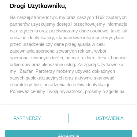
Drogi Użytkowniku,
Na naszej stronie tcz.pl, my oraz naszych 1162 zaufanych
partnerów uzyskujemy dostęp i przechowujemy informacje
na urządzeniu oraz przetwarzamy dane osobowe, takie jak
unikalne identyfikatory, standardowe informacje wysyłane
przez urządzenie czy dane przeglądania w celu
zapewniania spersonalizowanych reklam, wybór
O FIRMIE
POLITYKA PRYWATNOŚCI
HOSTING
spersonalizowanych treści, pomiar reklam i treści, badanie
REKLAMA
WSPÓŁPRACA
RSS
FACEBOOK
KONTAKT
odbiorców oraz ulepszanie usług. Za zgodą Użytkownika
my i Zaufani Partnerzy możemy używać dokładnych
Nasze serwisy
danych geolokalizacyjnych oraz aktywnie skanować
charakterystykę urządzenia do celów identyfikacji.
Aktualności
Muzyka i kultura
Ponieważ cenimy Twoją prywatność, prosimy o zgodę na
Tcz24
Archiwum wydarzeń
korzystanie z tych technologii poprzez kliknięcie
Kronika Policyjna
Telewizja Internetowa
„Akceptuję”. Zgoda jest dobrowolna i zawsze możesz ją
Kalendarz imprez
Sport
zmienić/wycofać klikając przycisk ustawień prywatności
Salony urody i masażu
Żłobki i przedszkola
PARTNERZY
USTAWIENIA
Historia miasta
Zdjęcia miasta
znajdujący się w lewym dolnym rogu strony
. Niektóre
Władze miasta
Zabytki
rodzaje przetwarzania danych nie wymagają zgody
użytkownika, ale masz prawo sprzeciwić się takiemu
Akceptuję