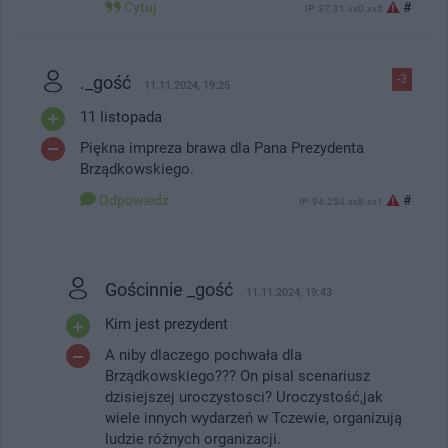
Cytuj
#
IP: 37.31.xx0.xx5
._gość
-3
11.11.2024, 19:25
11 listopada
Piękna impreza brawa dla Pana Prezydenta
Brządkowskiego.
Odpowiedz
#
IP: 94.254.xx8.xx1
Gościnnie _gość
11.11.2024, 19:43
Kim jest prezydent
A niby dlaczego pochwała dla
Brządkowskiego??? On pisal scenariusz
dzisiejszej uroczystosci? Uroczystość,jak
wiele innych wydarzeń w Tczewie, organizują
ludzie różnych organizacji.