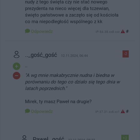
nudy z tego święta czy nie stać nowego
prezydenta na nieco więcej dla tczewian,
święto państwowe a zaczęło się od kościoła
co ma niepodległość wspólnego z kk
Odpowiedz
#
IP: 84.38.xx8.xxx
.._gość_gość
-2
12.11.2024, 06:44
..
"A wg mnie makabrycznie nudna i biedna w
porównaniu do tego co działo się tego dnia w
latach poprzednich."
Mirek, ty masz Paweł na drugie?
Odpowiedz
#
IP: 37.31.xx6.xx1
Paweł _gość
+2