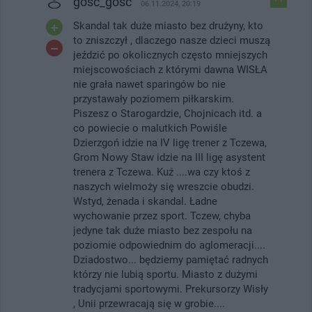
gość_gość
06.11.2024, 20:19
Skandal tak duże miasto bez drużyny, kto
to zniszczył , dlaczego nasze dzieci muszą
jeździć po okolicznych często mniejszych
miejscowościach z którymi dawna WISŁA
nie grała nawet sparingów bo nie
przystawały poziomem piłkarskim.
Piszesz o Starogardzie, Chojnicach itd. a
co powiecie o malutkich Powiśle
Dzierzgoń idzie na IV ligę trener z Tczewa,
Grom Nowy Staw idzie na III ligę asystent
trenera z Tczewa. Kuź ....wa czy ktoś z
naszych wielmoży się wreszcie obudzi.
Wstyd, żenada i skandal. Ładne
wychowanie przez sport. Tczew, chyba
jedyne tak duże miasto bez zespołu na
poziomie odpowiednim do aglomeracji....
Dziadostwo... będziemy pamiętać radnych
którzy nie lubią sportu. Miasto z dużymi
tradycjami sportowymi. Prekursorzy Wisły
, Unii przewracają się w grobie....