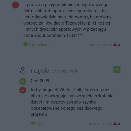
...proszę o przypomnienie jednego ważnego
faktu z historii sportu naszego miasta, kto
jest odpowiedzialny za demontaż, ba mówmy
wprost, za likwidację Tczewskiej piłki nożnej
i innych dyscyplin sportowych w przeciągu
circa about ostatnich 15 lat??? ...
Odpowiedz
#
IP: 109.207.xx4.xx2
m_gość
+6
05.11.2024, 09:58
Gryf 2009
to był pogrzeb Wisłu i Unii, dopiero teraz
piłka sie odkopuje, na szczęście szkolenie
dzieci i młodziezy zostało szybko
odseparowane od tego bezideowego
projektu
Cytuj
#
IP: 37.31.xx0.xx6