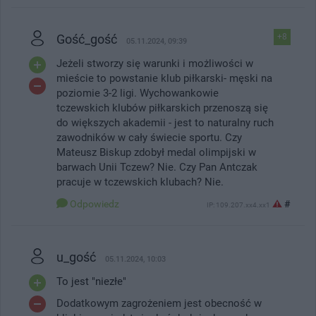
Gość_gość
+8
05.11.2024, 09:39
Jeżeli stworzy się warunki i możliwości w
mieście to powstanie klub piłkarski- męski na
poziomie 3-2 ligi. Wychowankowie
tczewskich klubów piłkarskich przenoszą się
do większych akademii - jest to naturalny ruch
zawodników w cały świecie sportu. Czy
Mateusz Biskup zdobył medal olimpijski w
barwach Unii Tczew? Nie. Czy Pan Antczak
pracuje w tczewskich klubach? Nie.
Odpowiedz
#
IP: 109.207.xx4.xx1
u_gość
05.11.2024, 10:03
To jest "niezłe"
Dodatkowym zagrożeniem jest obecność w