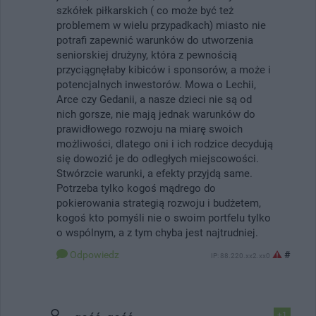
szkółek piłkarskich ( co może być też
problemem w wielu przypadkach) miasto nie
potrafi zapewnić warunków do utworzenia
seniorskiej drużyny, która z pewnością
przyciągnęłaby kibiców i sponsorów, a może i
potencjalnych inwestorów. Mowa o Lechii,
Arce czy Gedanii, a nasze dzieci nie są od
nich gorsze, nie mają jednak warunków do
prawidłowego rozwoju na miarę swoich
możliwości, dlatego oni i ich rodzice decydują
się dowozić je do odległych miejscowości.
Stwórzcie warunki, a efekty przyjdą same.
Potrzeba tylko kogoś mądrego do
pokierowania strategią rozwoju i budżetem,
kogoś kto pomyśli nie o swoim portfelu tylko
o wspólnym, a z tym chyba jest najtrudniej.
Odpowiedz
#
IP: 88.220.xx2.xx0
+1