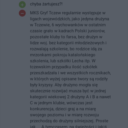
chyba żartujesz?!
MKS Gryf Tczew regularnie występuje w
ligach wojewódzkich, jako jedyna drużyna
w Tczewie, 6 wychowanków w ostatnim
czasie grało w kadrach Polski juniorów,
pozostałe kluby to farsa, bez drużyn w
lidze woj. bez kategorii młodzieżowych i
rozwalają szkolenie, bo rodzice idą za
mrzonkami pokroju katalońskiego
szkolenia, lub szkółki Lecha itp. W
tczewskim przypadku ilość szkółek
przeszkadzała i we wszystkich rocznikach,
w których wyżej opisane twory są rodziły
były kryzysy. Aby drużyno mogła się
skutecznie rozwijać musza być w jednej
kategorii wiekowej 2 drużyny A i B a nawet
C w jednym klubie, wówczas jest
konkurencja, dzieci graj a na miarę
swojego poziomu i w miarę rozwoju
przechodzą do drużyny silniejszej. Proste
jak.... A tymczasem, na świeżości i jakiś