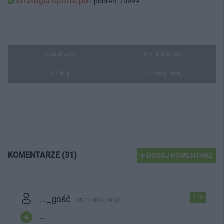
strategia sportu.pdf
pobrań: 25699
Aktualności
Do ulubionych
Drukuj
Prześlij dalej
KOMENTARZE (31)
DODAJ KOMENTARZ
..._gość
+15
05.11.2024, 09:32
...