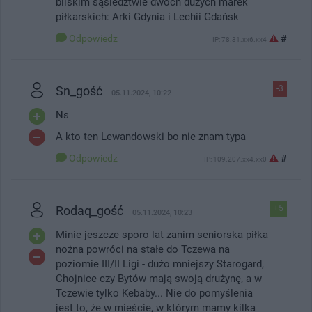
bliskim sąsiedztwie dwóch dużych marek
piłkarskich: Arki Gdynia i Lechii Gdańsk
Odpowiedz
#
IP: 78.31.xx6.xx4
Sn_gość
-3
05.11.2024, 10:22
Ns
A kto ten Lewandowski bo nie znam typa
Odpowiedz
#
IP: 109.207.xx4.xx0
Rodaq_gość
+5
05.11.2024, 10:23
Minie jeszcze sporo lat zanim seniorska piłka
nożna powróci na stałe do Tczewa na
poziomie III/II Ligi - dużo mniejszy Starogard,
Chojnice czy Bytów mają swoją drużynę, a w
Tczewie tylko Kebaby... Nie do pomyślenia
jest to, że w mieście, w którym mamy kilka