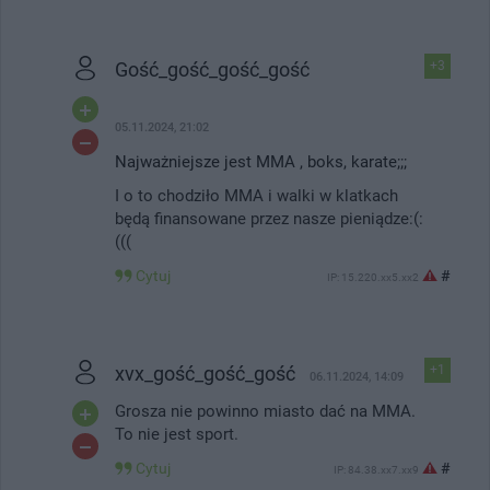
Gość_gość_gość_gość
+3
05.11.2024, 21:02
Najważniejsze jest MMA , boks, karate;;;
I o to chodziło MMA i walki w klatkach
będą finansowane przez nasze pieniądze:(:
(((
Cytuj
#
IP: 15.220.xx5.xx2
xvx_gość_gość_gość
+1
06.11.2024, 14:09
Grosza nie powinno miasto dać na MMA.
To nie jest sport.
Cytuj
#
IP: 84.38.xx7.xx9