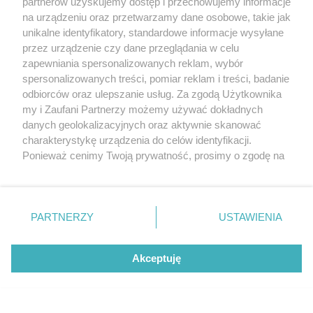
partnerów uzyskujemy dostęp i przechowujemy informacje
Cytuj
#
IP: 88.220.xx2.xx0
na urządzeniu oraz przetwarzamy dane osobowe, takie jak
unikalne identyfikatory, standardowe informacje wysyłane
przez urządzenie czy dane przeglądania w celu
Trener _gość
05.11.2024, 10:30
zapewniania spersonalizowanych reklam, wybór
spersonalizowanych treści, pomiar reklam i treści, badanie
Piłka nozna
odbiorców oraz ulepszanie usług. Za zgodą Użytkownika
Myślę że w Tczewie powinno zainwestować w
my i Zaufani Partnerzy możemy używać dokładnych
łyżwiarstwo figurowe.nie będzie problemu z
danych geolokalizacyjnych oraz aktywnie skanować
dofinansowaniem.
charakterystykę urządzenia do celów identyfikacji.
Odpowiedz
#
Ponieważ cenimy Twoją prywatność, prosimy o zgodę na
IP: 31.0.xx5.xx5
korzystanie z tych technologii poprzez kliknięcie
„Akceptuję”. Zgoda jest dobrowolna i zawsze możesz ją
zmienić/wycofać klikając przycisk ustawień prywatności
Ziomal z Tczewa_gość_gość
+3
PARTNERZY
USTAWIENIA
znajdujący się w lewym dolnym rogu strony
. Niektóre
rodzaje przetwarzania danych nie wymagają zgody
05.11.2024, 10:43
użytkownika, ale masz prawo sprzeciwić się takiemu
Akceptuję
W tym Tczewie to wszystko zawija się...
przetwarzaniu. Preferencje będą miały zastosowania tylko
na tej witrynie.
piłka nożna w tczewiku w wydaniu mężczyzn
to szkoda gadać. Lepiej dać kasę na sport
Zapoznaj się z poniższymi informacjami, abyś mógł