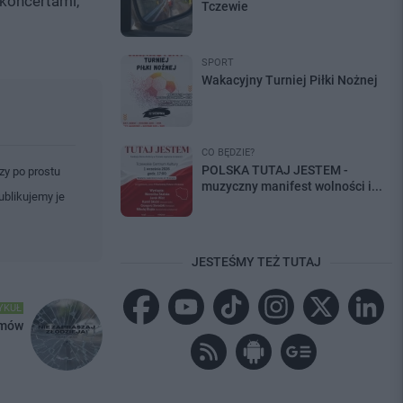
 koncertami,
Tczewie
SPORT
Wakacyjny Turniej Piłki Nożnej
CO BĘDZIE?
POLSKA TUTAJ JESTEM -
zy po prostu
muzyczny manifest wolności i...
ublikujemy je
JESTEŚMY TEŻ TUTAJ
YKUŁ
omów