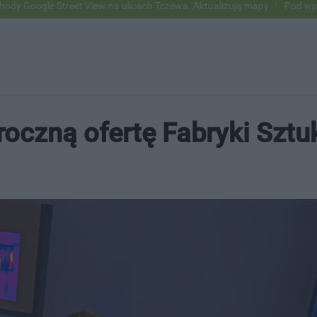
treet View na ulicach Tczewa. Aktualizują mapy
Pod wpływem alkohol
oczną ofertę Fabryki Sztu