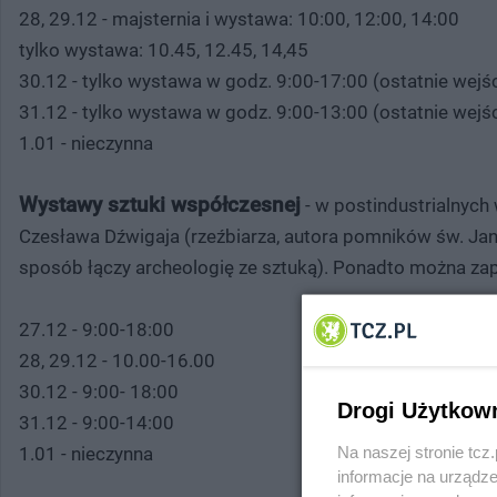
28, 29.12 - majsternia i wystawa: 10:00, 12:00, 14:00
tylko wystawa: 10.45, 12.45, 14,45
30.12 - tylko wystawa w godz. 9:00-17:00 (ostatnie wejśc
31.12 - tylko wystawa w godz. 9:00-13:00 (ostatnie wejśc
1.01 - nieczynna
Wystawy sztuki współczesnej
- w postindustrialnyc
Czesława Dźwigaja (rzeźbiarza, autora pomników św. Jana 
sposób łączy archeologię ze sztuką). Ponadto można zapo
27.12 - 9:00-18:00
28, 29.12 - 10.00-16.00
30.12 - 9:00- 18:00
Drogi Użytkow
31.12 - 9:00-14:00
Na naszej stronie tc
1.01 - nieczynna
informacje na urządze