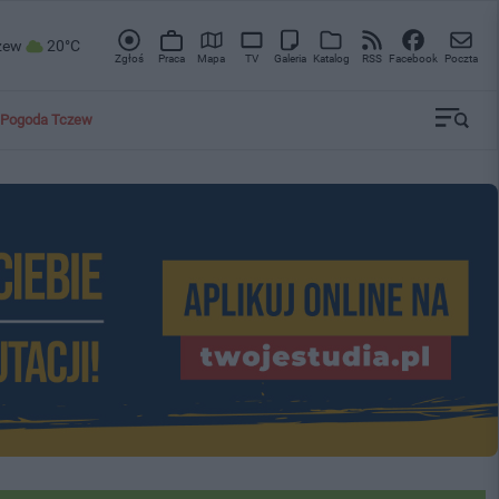
zew
20°C
Zgłoś
Praca
Mapa
TV
Galeria
Katalog
RSS
Facebook
Poczta
Pogoda Tczew