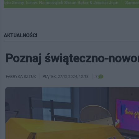
Tczew. Na początek Shaun Baker & Jessica Jean
Samochody Google S
AKTUALNOŚCI
Poznaj świąteczno-nowor
FABRYKA SZTUK
PIĄTEK
, 27.12.2024, 12:18
7