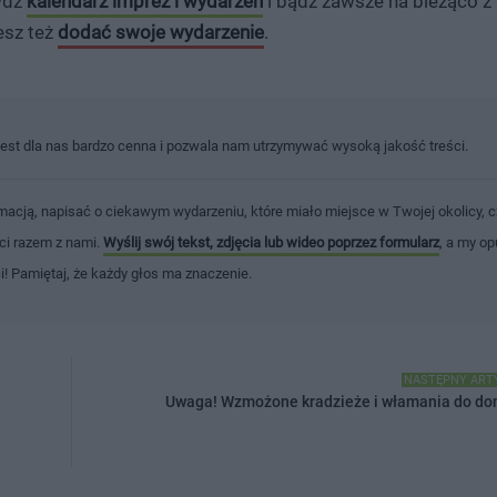
awdź
kalendarz imprez i wydarzeń
i bądź zawsze na bieżąco z
esz też
dodać swoje wydarzenie
.
jest dla nas bardzo cenna i pozwala nam utrzymywać wysoką jakość treści.
macją, napisać o ciekawym wydarzeniu, które miało miejsce w Twojej okolicy, c
ści razem z nami.
Wyślij swój tekst, zdjęcia lub wideo poprzez formularz
, a my op
ci! Pamiętaj, że każdy głos ma znaczenie.
NASTĘPNY ART
Uwaga! Wzmożone kradzieże i włamania do d