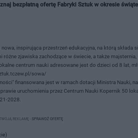
znaj bezpłatną ofertę Fabryki Sztuk w okresie świąt
- nowa, inspirująca przestrzeń edukacyjna, na którą składa 
 różne zjawiska zachodzące w świecie, a także majsternia,
Lokalne centrum nauki adresowane jest do dzieci od 8 lat, m
sztuk.tczew.pl/sowa/
ności" finansowana jest w ramach dotacji Ministra Nauki, n
rawie uruchomienia przez Centrum Nauki Kopernik 50 loka
021-2028.
 TWOJĄ REKLAMĘ -
SPRAWDŹ OFERTĘ
ie)