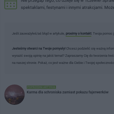
Nie przegap tego, co dzieje się w Tczewie! Spr
spektaklami, festynami i innymi atrakcjami. Moż
Jeśli zauważyłeś/aś błąd w artykule,
prosimy o kontakt
. Twoja pomoc 
Jesteśmy otwarci na Twoje pomysły!
Chcesz podzielić się ważną infor
wyrazić swoją opinię na jakiś temat? Zapraszamy Cię do tworzenia tre
na naszej stronie. Pokaż, co jest ważne dla Ciebie i Twojej społecznoś
POPRZEDNI ARTYKUŁ
Karma dla schroniska zamiast pokazu fajerwerków