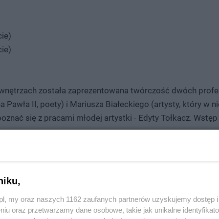
ie)
ie)
h wnętrzach została zaprezentowana twórczość dwóch prof
Pawła II, poety) i Mariusza Białeckiego (artysty, który w n
znać się z pracami młodej artystki - Edyty Tołkacz. Wstęp
niku,
z.pl, my oraz naszych 1162 zaufanych partnerów uzyskujemy dostęp
niu oraz przetwarzamy dane osobowe, takie jak unikalne identyfikat