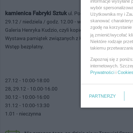
informacje wysyłane 
wybór spersonalizowan
kamienica Fabryki Sztuk
ul. Podmurna 15:
Użytkownika my i Zau
skanować charakterys
29.12 / niedziela / godz. 12.00 - warsztaty dla dzieci b
zgodę na korzystanie 
Galeria Henryka Kudzio, czyli kopie wielkich mistrzów ma
ją zmienić/wycofać kl
Wystawa pamiątek związanych z Kazimierzem Zimnym - u
Niektóre rodzaje prz
Wstęp bezpłatny.
takiemu przetwarzaniu
Zapoznaj się z poniż
internetowych. Szcze
MIEJSCE NA
Prywatności
i
Cookie
27.12 - 10:00-18:00
28, 29.12 - 10.00-16.00
PARTNERZY
30.12 - 10:00-16:00
31.12 - 10:00-13:30
1.01 - nieczynna