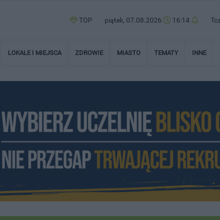
TOP
piątek, 07.08.2026
16:14
Tc
LOKALE I MIEJSCA
ZDROWIE
MIASTO
TEMATY
INNE