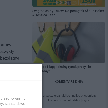
Święto Gminy Tczew. Na początek Shaun Baker
& Jessica Jean
esorów:
iezwykły
 bezpłatny!
Wzięli pod lupę lokalny rynek pracy. Ile
zarabiamy?
KOMENTARZ DNIA
Sprawdź teraz jaki jest najlepiej oceniony
 i przechowujemy
komentarz w dniu dzisiejszym
ory, standardowe