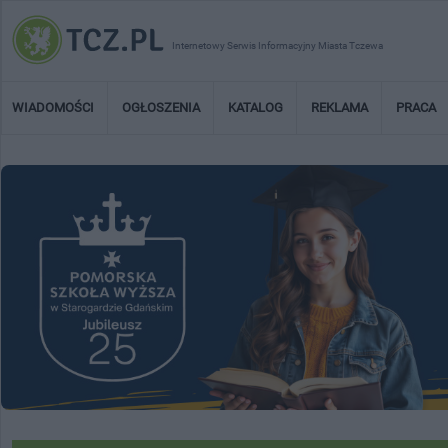
Internetowy Serwis Informacyjny Miasta Tczewa
WIADOMOŚCI
OGŁOSZENIA
KATALOG
REKLAMA
PRACA