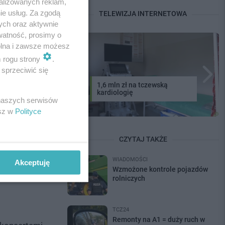
alizowanych reklam,
ie usług. Za zgodą
TELEWIZJA INTERNETOWA
ych oraz aktywnie
watność, prosimy o
wolna i zawsze możesz
m rogu strony
.
impijskim.
sprzeciwić się
1,6 mln zł na tczewską
kardiologię
 naszych serwisów
esz w
Polityce
CZYTAJ TAKŻE
WIADOMOŚCI
Akceptuję
Wzmożone kontrole pojazdów
rolniczych
TCZ24
Remonty na A1 = duży ruch w