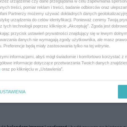
przez urządzenie czy dane przeglądania w celu zapewniania sperson
ych treści, pomiar reklam i treści, badanie odbiorców oraz ulepszan
fani Partnerzy możemy używać dokładnych danych geolokalizacyjn
tykę urządzenia do celów identyfikacji. Ponieważ cenimy Twoją pry
udowania z klocków. Wstęp bezpłatny.
z tych technologii poprzez kliknięcie „Akceptuję”. Zgoda jest dobro
larstwa. Wstęp bezpłatny.
ikając przycisk ustawień prywatności znajdujący się w lewym dolny
rodzonym w Tczewie lekkoatlecie, brązowym medaliście ol
etwarzania danych nie wymagają zgody użytkownika, ale masz prawo 
. Preferencje będą miały zastosowania tylko na tej witrynie.
szymi informacjami, abyś mógł świadomie i komfortowo korzystać z
gółowe informacje dotyczące przetwarzania Twoich danych znajdzi
 TWOJĄ REKLAMĘ -
SPRAWDŹ OFERTĘ
s
oraz po kliknięciu w „Ustawienia”.
USTAWIENIA