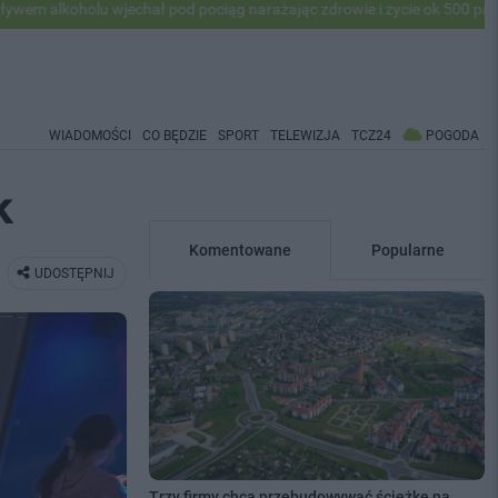
u wjechał pod pociąg narażając zdrowie i życie ok 500 pasażerów! PKP
WIADOMOŚCI
CO BĘDZIE
SPORT
TELEWIZJA
TCZ24
POGODA
k
Komentowane
Popularne
UDOSTĘPNIJ
Trzy firmy chcą przebudowywać ścieżkę na