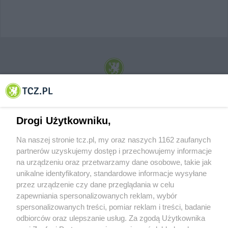
© 2001-2026 Tczew - TCZ.PL Sp. z o.o. Internetowy Serwis Informacyjny Miasta
Tczewa
Drogi Użytkowniku,
Na naszej stronie tcz.pl, my oraz naszych 1162 zaufanych
partnerów uzyskujemy dostęp i przechowujemy informacje
na urządzeniu oraz przetwarzamy dane osobowe, takie jak
unikalne identyfikatory, standardowe informacje wysyłane
przez urządzenie czy dane przeglądania w celu
zapewniania spersonalizowanych reklam, wybór
O FIRMIE
POLITYKA PRYWATNOŚCI
HOSTING
spersonalizowanych treści, pomiar reklam i treści, badanie
REKLAMA
WSPÓŁPRACA
RSS
FACEBOOK
KONTAKT
odbiorców oraz ulepszanie usług. Za zgodą Użytkownika