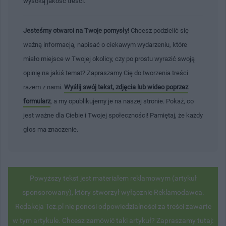
wysoką jakość treści.
Jesteśmy otwarci na Twoje pomysły!
Chcesz podzielić się
ważną informacją, napisać o ciekawym wydarzeniu, które
miało miejsce w Twojej okolicy, czy po prostu wyrazić swoją
opinię na jakiś temat? Zapraszamy Cię do tworzenia treści
razem z nami.
Wyślij swój tekst, zdjęcia lub wideo poprzez
formularz
, a my opublikujemy je na naszej stronie. Pokaż, co
jest ważne dla Ciebie i Twojej społeczności! Pamiętaj, że każdy
głos ma znaczenie.
Powyższy tekst jest materiałem reklamowym (artykuł
sponsorowany), który stworzył wyłącznie Reklamodawca.
Redakcja Tcz.pl nie ponosi odpowiedzialności za treści zawarte
w tym artykule. Chcesz zamówić taki artykuł? Zapraszamy tutaj: