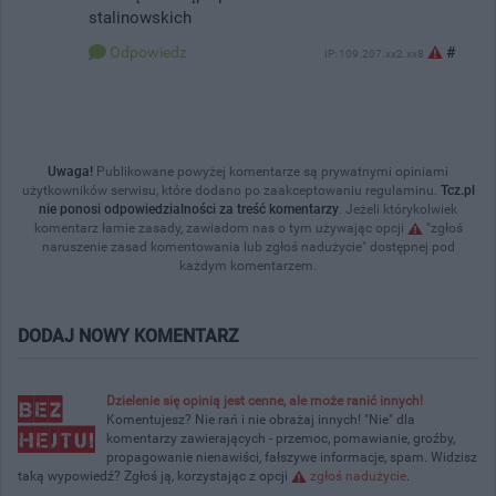
stalinowskich
Odpowiedz
#
IP: 109.207.xx2.xx8
Uwaga!
Publikowane powyżej komentarze są prywatnymi opiniami
użytkowników serwisu, które dodano po zaakceptowaniu regulaminu.
Tcz.pl
nie ponosi odpowiedzialności za treść komentarzy
. Jeżeli którykolwiek
komentarz łamie zasady, zawiadom nas o tym używając opcji
"zgłoś
naruszenie zasad komentowania lub zgłoś nadużycie" dostępnej pod
każdym komentarzem.
DODAJ NOWY KOMENTARZ
Dzielenie się opinią jest cenne, ale może ranić innych!
Komentujesz? Nie rań i nie obrażaj innych! "Nie" dla
komentarzy zawierających - przemoc, pomawianie, groźby,
propagowanie nienawiści, fałszywe informacje, spam. Widzisz
taką wypowiedź? Zgłoś ją, korzystając z opcji
zgłoś nadużycie
.