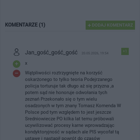
KOMENTARZE (1)
DODAJ KOMENTARZ
Jan_gość_gość_gość
+1
20.05.2026, 19:54
x
Wątpliwości roztrzygnięte na korzyść
oskarżonego to tylko teoria Podejrzanego
policja torturuje tak długo aż się przyzna ,a
potem sąd nie honoruje odwołania tych
zeznań Przekonało się o tym wielu
osadzonych w tym znany Tomasz Komenda W
Polsce pod tym względem to jest jeszcze
Sredniowiecze PO kilka lat temu próbowali
ucywilizować procesy karne wprowadzając
kondyktoryjność w sądach ale PIS wycofał tą
ustawę i nastąpił powrót do czasów