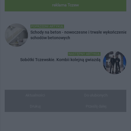
reklama Tczew
POPRZEDNI ARTYKUŁ
Schody na beton - nowoczesne i trwałe wykończenie
schodów betonowych
NASTĘPNY ARTYKUŁ
Sobótki Tczewskie. Kombii kolejną gwiazdą
Aktualności
Do ulubionych
Drukuj
Prześlij dalej