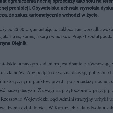
mat ograniczenia nocnej sprzedaży alkoholu na tere
nej prohibicji. Obywatelska uchwała wywołała dysk
acza, że zakaz automatycznie wchodzi w życie.
daży po 23.00, argumentując to zakłócaniem porządku wok
zajęła się nią komisji skarg i wniosków. Projekt został podd
tyna Olejnik
:
watelskie, a naszym zadaniem jest dbanie o równowagę 
mieszkańców. Aby podjąć rozważną decyzję potrzebne b
ymi historycznymi punktów przed i po sprzedaży nocnej,
ść naszej decyzji. Z uwagi na przytoczone w petycji p
w Rzeszowie Wojewódzki Sąd Administracyjny uchylił u
wadzenia działalności. W Kartuzach rada odwołała zak