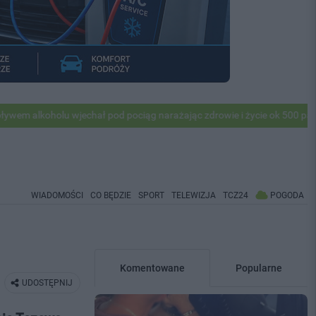
olu wjechał pod pociąg narażając zdrowie i życie ok 500 pasażerów! PK
WIADOMOŚCI
CO BĘDZIE
SPORT
TELEWIZJA
TCZ24
POGODA
Komentowane
Popularne
UDOSTĘPNIJ