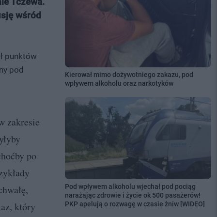
nie Tczewa.
usję wśród
ół punktów
any pod
Kierował mimo dożywotniego zakazu, pod
wpływem alkoholu oraz narkotyków
w zakresie
yłyby
 choćby po
rzykłady
Pod wpływem alkoholu wjechał pod pociąg
chwałę,
narażając zdrowie i życie ok 500 pasażerów!
az, który
PKP apelują o rozwagę w czasie żniw [WIDEO]