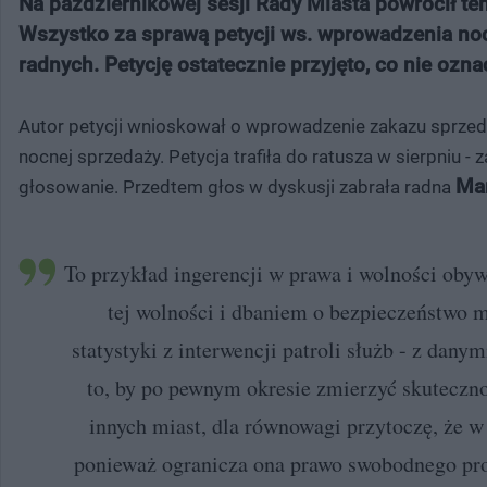
Na październikowej sesji Rady Miasta powrócił te
Wszystko za sprawą petycji ws. wprowadzenia noc
radnych. Petycję ostatecznie przyjęto, co nie ozn
Autor petycji wnioskował o wprowadzenie zakazu sprze
nocnej sprzedaży. Petycja trafiła do ratusza w sierpniu - 
Mar
głosowanie. Przedtem głos w dyskusji zabrała radna
To przykład ingerencji w prawa i wolności oby
tej wolności i dbaniem o bezpieczeństwo 
statystyki z interwencji patroli służb - z dan
to, by po pewnym okresie zmierzyć skuteczno
innych miast, dla równowagi przytoczę, że 
ponieważ ogranicza ona prawo swobodnego pro