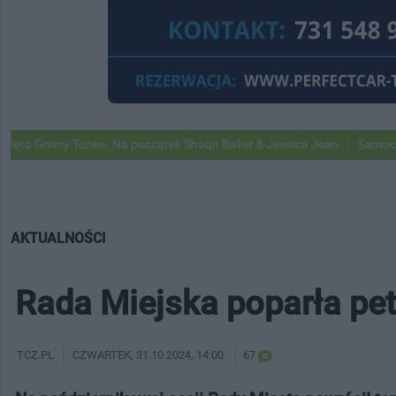
y Tczew. Na początek Shaun Baker & Jessica Jean
Samochody Google 
AKTUALNOŚCI
Rada Miejska poparła pety
TCZ.PL
CZWARTEK
, 31.10.2024, 14:00
67