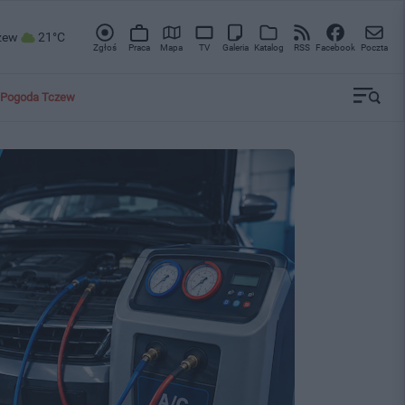
zew
21°C
Zgłoś
Praca
Mapa
TV
Galeria
Katalog
RSS
Facebook
Poczta
Pogoda Tczew