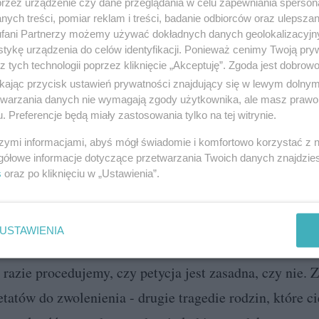
przez urządzenie czy dane przeglądania w celu zapewniania sperson
Skiberowski.
ych treści, pomiar reklam i treści, badanie odbiorców oraz ulepszan
fani Partnerzy możemy używać dokładnych danych geolokalizacyjn
tykę urządzenia do celów identyfikacji. Ponieważ cenimy Twoją pry
z tych technologii poprzez kliknięcie „Akceptuję”. Zgoda jest dobro
rozsądkiem:
ikając przycisk ustawień prywatności znajdujący się w lewym dolny
etwarzania danych nie wymagają zgody użytkownika, ale masz prawo 
. Preferencje będą miały zastosowania tylko na tej witrynie.
 które robią burdy, decydowało o całym mieście. - Z ko
szymi informacjami, abyś mógł świadomie i komfortowo korzystać z
śli ograniczymy godziny pracy - to ktoś musi zostać zw
gółowe informacje dotyczące przetwarzania Twoich danych znajdzi
s
oraz po kliknięciu w „Ustawienia”.
USTAWIENIA
azie procedujemy, czy petycja jest zasadna, czy nie.
 etatów do zwolenienia - drugie tragedie rodzin, które ci