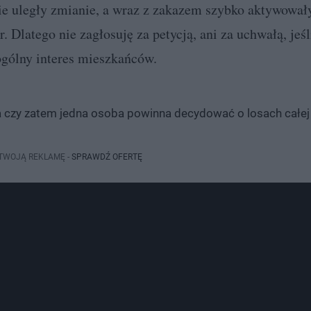
ie uległy zmianie, a wraz z zakazem szybko aktywowały
 Dlatego nie zagłosuję za petycją, ani za uchwałą, jeśl
ogólny interes mieszkańców.
ła czy zatem jedna osoba powinna decydować o losach całej
 TWOJĄ REKLAMĘ -
SPRAWDŹ OFERTĘ