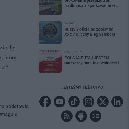
Blokowanie przejazdu ul.
Nadbrzeżna - parkowanie w...
SPORT
Ruszyły oficjalne zapisy na
XXXV Uliczny Bieg Sambora
zie, by
CO BĘDZIE?
, biorą
POLSKA TUTAJ JESTEM -
muzyczny manifest wolności i...
lać?
JESTEŚMY TEŻ TUTAJ
 na podstawie
wymagało