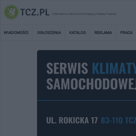
Internetowy Serwis Informacyjny Miasta Tczewa
WIADOMOŚCI
OGŁOSZENIA
KATALOG
REKLAMA
PRACA