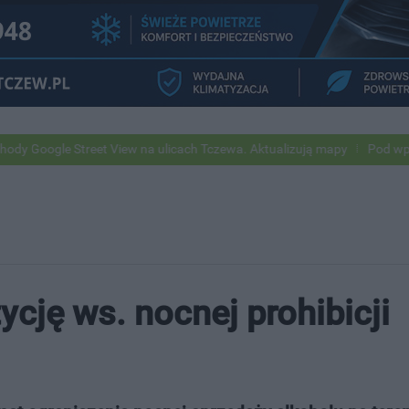
Street View na ulicach Tczewa. Aktualizują mapy
Pod wpływem alkoh
cję ws. nocnej prohibicji