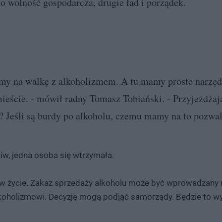
o wolność gospodarcza, drugie ład i porządek.
my na walkę z alkoholizmem. A tu mamy proste narzęd
eście. - mówił radny Tomasz Tobiański. - Przyjeżdżają
w? Jeśli są burdy po alkoholu, czemu mamy na to pozwa
ciw, jedna osoba się wtrzymała.
zu w życie. Zakaz sprzedaży alkoholu może być wprowadzany
lkoholizmowi. Decyzję mogą podjąć samorządy. Będzie to 