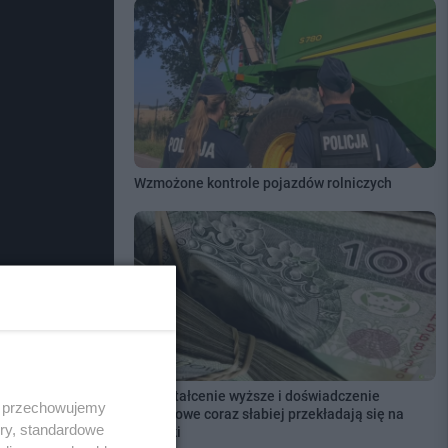
Wzmożone kontrole pojazdów rolniczych
Wykształcenie wyższe i doświadczenie
 i przechowujemy
zawodowe coraz słabiej przekładają się na
ory, standardowe
zarobki
aciej