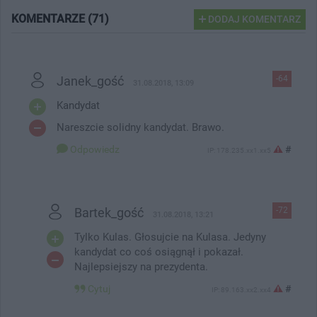
KOMENTARZE (71)
DODAJ KOMENTARZ
Janek_gość
-64
31.08.2018, 13:09
Kandydat
Nareszcie solidny kandydat. Brawo.
Odpowiedz
#
IP: 178.235.xx1.xx5
Bartek_gość
-72
31.08.2018, 13:21
Tylko Kulas. Głosujcie na Kulasa. Jedyny
kandydat co coś osiągnął i pokazał.
Najlepsiejszy na prezydenta.
Cytuj
#
IP: 89.163.xx2.xx4