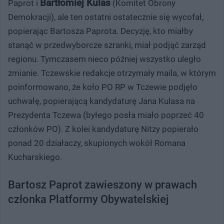
Bartłomiej Kulas
Paprot i
(Komitet Obrony
Demokracji), ale ten ostatni ostatecznie się wycofał,
popierając Bartosza Paprota. Decyzję, kto miałby
stanąć w przedwyborcze szranki, miał podjąć zarząd
regionu. Tymczasem nieco później wszystko uległo
zmianie. Tczewskie redakcje otrzymały maila, w którym
poinformowano, że koło PO RP w Tczewie podjęło
uchwałę, popierającą kandydaturę Jana Kulasa na
Prezydenta Tczewa (byłego posła miało poprzeć 40
członków PO). Z kolei kandydaturę Nitzy popierało
ponad 20 działaczy, skupionych wokół Romana
Kucharskiego.
Bartosz Paprot zawieszony w prawach
członka Platformy Obywatelskiej