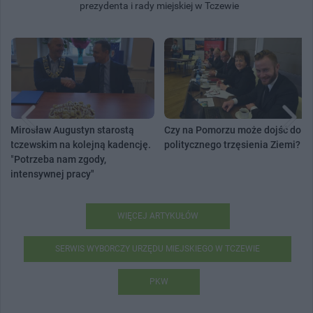
prezydenta i rady miejskiej w Tczewie
Mirosław Augustyn starostą
Czy na Pomorzu może dojść do
tczewskim na kolejną kadencję.
politycznego trzęsienia Ziemi?
"Potrzeba nam zgody,
intensywnej pracy"
WIĘCEJ ARTYKUŁÓW
SERWIS WYBORCZY URZĘDU MIEJSKIEGO W TCZEWIE
PKW