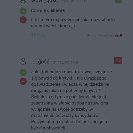
wow!_gość
31.08.2018, 13:41
robi się ciekawie
nie śmiem odpowiedzieć, ale może chodzi
o sami wiecie kogo ;-)
Cytuj
#
IP: 195.191.xx0.xx2
..._gość
-15
31.08.2018, 14:48
Jak ktoś bardzo chce to zawsze znajdzie
się powód do krytyki .. nie uważasz ze
doświadczenie i wiedza w tej dziedzinie
mogą uczulać na potrzeby innych ?
Świadczą o tym ze pani Iwona nie jest
zapatrzona w siebie osoba nastawiona
wyłącznie na swoje potrzeby ,w
odróżnieniu od reszty kandydatów.
Prezydent ma działać dla ludzi, urząd ma
być dla obywateli !