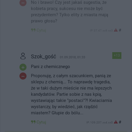
No i brawo! Czy jest jakaś sugestia, że
kobieta pracy, sukcesu nie może być
prezydentem? Tylko elity z miasta mają
prawo głosu?
Cytuj
#
IP: 37.47.xx9.xx3
Szok_gość
+13
01.09.2018, 01:33
Pani z chemicznego
Proponuję, z całym szacunkiem, panią ze
sklepu z chemią... To naprawdę tragedia,
że w taki dużym mieście nie ma lepszych
kandydatów. Partie sobie z nas kpią,
wystawiając takie "postaci"?! Kwiaciarnia
wystarczy, by wiedzieć, jak rządzić
miastem? Głupie do bólu...
Cytuj
#
IP: 109.207.xx4.xx0