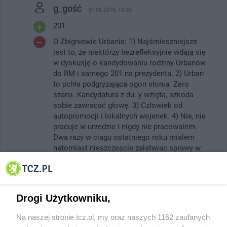
g_gość
31.08.2018, 13:30
201
O Zbigniewie Urbanie: 1) Najśmieszniejsze
jest to, że niektórzy bezrefleksyjnie wdają się
w dyskusję o kandydowaniu rodziny Urbanów
do RM i samego 201 na prezydenta. 2) Urban
to pchła podgryzająca ogon słonia. Zero
szans. Kandydatura z du..y wzięta, szkoda
sobie zawracać głowę. 3) Czlowiek od
autopromocji i lokalnych wojenek. 4) Nie, nie
pracuje w urzedzie i nigdy nie pracowalem.
Dwa razy w ciagu ostatniego roku mialem
natomiast nieszczescie zalatwiac sprawy w
Wydziale Komunikacji Starostwa, ktorymi ten
odwieczny kandydat na urzędy Urban
Zbigniew zdaje sie kieruje. Jezeli tak ma
wygladac zarzadzanie miastem jak tym
Drogi Użytkowniku,
wydzialem to tym bardziej dziekuje 6)
Przecież on nie uzbiera ludzi na listy do RM,
Na naszej stronie tcz.pl, my oraz naszych 1162 zaufanych
większość dawnych towarzyszy jest obecnie