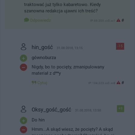
traktować już tylko kabaretowo. Kiedy
szanowna redakcja ujawni ich treść?
Odpowiedz
#
IP: 89.200.xx5.xx1
hin_gość
-15
31.08.2018, 13:15
gównoburza
Nigdy, bo to pocięty, zmanipulowany
materiał z d**y
Cytuj
#
IP: 104.223.xx3.xx8
Oksy_gość_gość
+8
31.08.2018, 13:50
Do hin
Hmm...A skąd wiesz, że pocięty? A skąd