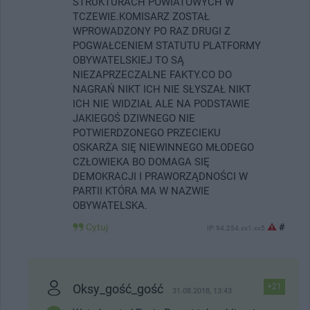
STRUKTURACH POWIATOWYCH W
TCZEWIE.KOMISARZ ZOSTAŁ
WPROWADZONY PO RAZ DRUGI Z
POGWAŁCENIEM STATUTU PLATFORMY
OBYWATELSKIEJ TO SĄ
NIEZAPRZECZALNE FAKTY.CO DO
NAGRAŃ NIKT ICH NIE SŁYSZAŁ NIKT
ICH NIE WIDZIAŁ ALE NA PODSTAWIE
JAKIEGOŚ DZIWNEGO NIE
POTWIERDZONEGO PRZECIEKU
OSKARŻA SIĘ NIEWINNEGO MŁODEGO
CZŁOWIEKA BO DOMAGA SIĘ
DEMOKRACJI I PRAWORZĄDNOŚCI W
PARTII KTÓRA MA W NAZWIE
OBYWATELSKA.
Cytuj
#
IP: 94.254.xx1.xx5
Oksy_gość_gość
+21
31.08.2018, 13:43