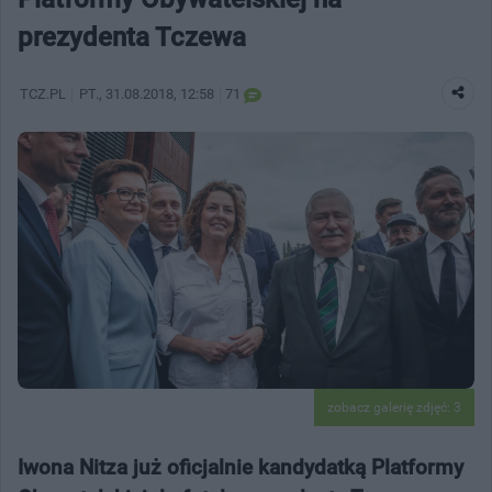
prezydenta Tczewa
TCZ.PL
PT.
, 31.08.2018, 12:58
71
zobacz galerię zdjęć: 3
Iwona Nitza już oficjalnie kandydatką Platformy