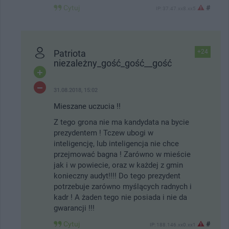
Cytuj
#
IP: 37.47.xx8.xx5
Patriota
+24
niezależny_gość_gość__gość
31.08.2018, 15:02
Mieszane uczucia !!
Z tego grona nie ma kandydata na bycie
prezydentem ! Tczew ubogi w
inteligencję, lub inteligencja nie chce
przejmować bagna ! Zarówno w mieście
jak i w powiecie, oraz w każdej z gmin
konieczny audyt!!!! Do tego prezydent
potrzebuje zarówno myślących radnych i
kadr ! A żaden tego nie posiada i nie da
gwarancji !!!
Cytuj
#
IP: 188.146.xx0.xx1