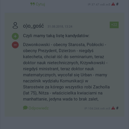
Cytuj
#
IP: 37.47.xx8.xx5
o)o_gość
+22
31.08.2018, 13:24
Czyli mamy taką listę kandydatów:
Dzwonkowski - obecny Starosta, Pobłocki -
obecny Prezydent, Dzierżon - niegdyś
katecheta, chciał iść do seminarium, teraz
doktor nauk nietechnicznych, Krzywkowski -
niegdyś ministrant, teraz doktor nauk
matematycznych, wycofał się Urban - marny
naczelnik wydziału Komunikacji w
Starostwie za kórego wszystko robi Zacholla
(lat 75), Nitza - właścicielka kwiaciarni na
manhattanie, jedyna wada to brak zalet,
Odpowiedz
#
IP: 104.244.xx6.xx3