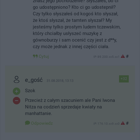
znasz jego pochodzenie? Słyszałeś, bo ci
go udostępniono? Kto ci go udostepnił?
Czy tylko słyszałeś od kogoś kto słyszał,
że ktoś słyszał, że tamten słyszał? My
jesteśmy tylko prostym ludem tczewskim,
który chciałby usłyszeć muzykę z
gównoburzy i sam ocenić czy jest z d**y,
czy może jednak z innej części ciała.
Cytuj
#
IP: 89.200.xx5.xx1
e_gość
+32
31.08.2018, 13:13
Szok
Przecież z całym szacuniem ale Pani Iwona
Nitza na codzień sprzedaje kwiaty na
manhattanie.
Odpowiedz
#
IP: 176.10.xx9.xx0