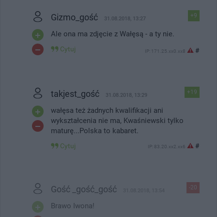
Gizmo_gość
+9
31.08.2018, 13:27
Ale ona ma zdjęcie z Wałęsą - a ty nie.
Cytuj
#
IP: 171.25.xx0.xx8
takjest_gość
+19
31.08.2018, 13:29
wałęsa też żadnych kwalifikacji ani
wykształcenia nie ma, Kwaśniewski tylko
maturę...Polska to kabaret.
Cytuj
#
IP: 83.20.xx2.xx6
Gość _gość_gość
-20
31.08.2018, 13:54
Brawo Iwona!