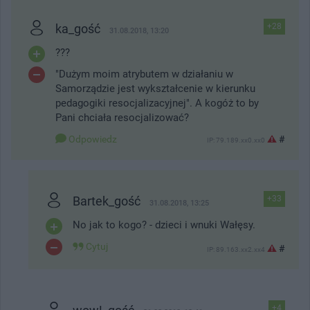
ka_gość
+28
31.08.2018, 13:20
???
"Dużym moim atrybutem w działaniu w
Samorządzie jest wykształcenie w kierunku
pedagogiki resocjalizacyjnej". A kogóż to by
Pani chciała resocjalizować?
Odpowiedz
#
IP: 79.189.xx0.xx0
Bartek_gość
+33
31.08.2018, 13:25
No jak to kogo? - dzieci i wnuki Wałęsy.
Cytuj
#
IP: 89.163.xx2.xx4
+4