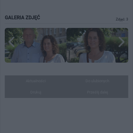
GALERIA ZDJĘĆ
Zdjęć: 3
Aktualności
Do ulubionych
Drukuj
Prześlij dalej