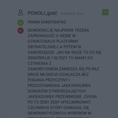
POWOLI_gość
+3
31.08.2018, 13:33
PANIM KANDYDATKO
DEMOKRACJĘ NAJPIERW TRZEBA
ZAPROWADZIĆ U SIEBIE W
STRUKTURACH PLATFORMY
OBYWATELSKIEJ ,A POTEM W
SAMORZĄDZIE .JAK NA RAZIE TO CO SIĘ
OBSERWUJE I SŁYSZY TO MAMY DO
CZYNIENIA Z
ZAMORDYZMEM.ZAWIESZA SIĘ PO RAZ
DRUGI MŁODEGO DZIAŁACZA BEZ
PODANIA PRZYCZYNY I
PRZEDSTAWIENIA JAKICHKOLWIEK
DOWODÓW STWIERDZAJĄCYCH
JAKIEKOLWIEK PRZEWINIENIE .CHYBA
PO TO ŻEBY ŻEBY WYELIMINOWAĆ
CZŁOWIEKA KTÓRY DOMAGAŁ SIĘ
DEMOKRATYCZNYCH WYBORÓW W