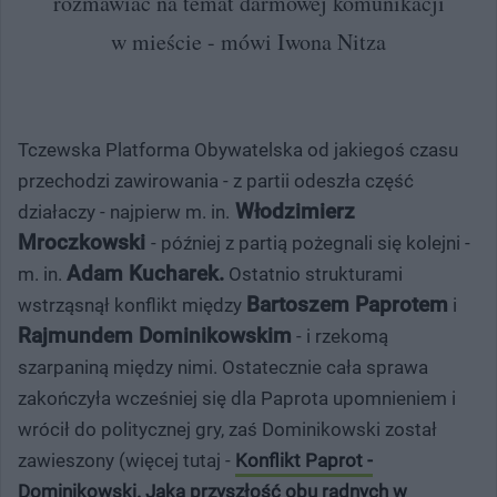
rozmawiać na temat darmowej komunikacji
w mieście - mówi Iwona Nitza
Tczewska Platforma Obywatelska od jakiegoś czasu
przechodzi zawirowania - z partii odeszła część
Włodzimierz
działaczy - najpierw m. in.
Mroczkowski
- później z partią pożegnali się kolejni -
Adam Kucharek.
m. in.
Ostatnio strukturami
Bartoszem Paprotem
wstrząsnął konflikt między
i
Rajmundem Dominikowskim
- i rzekomą
szarpaniną między nimi. Ostatecznie cała sprawa
zakończyła wcześniej się dla Paprota upomnieniem i
wrócił do politycznej gry, zaś Dominikowski został
zawieszony (więcej tutaj -
Konflikt Paprot -
Dominikowski. Jaka przyszłość obu radnych w