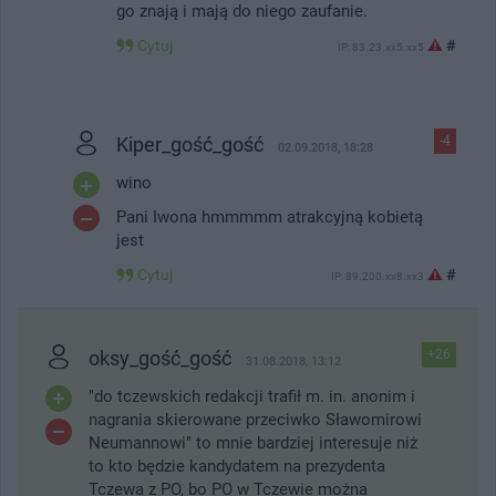
go znają i mają do niego zaufanie.
Cytuj
#
IP: 83.23.xx5.xx5
Kiper_gość_gość
-4
02.09.2018, 18:28
wino
Pani Iwona hmmmmm atrakcyjną kobietą
jest
Cytuj
#
IP: 89.200.xx8.xx3
oksy_gość_gość
+26
31.08.2018, 13:12
"do tczewskich redakcji trafił m. in. anonim i
nagrania skierowane przeciwko Sławomirowi
Neumannowi" to mnie bardziej interesuje niż
to kto będzie kandydatem na prezydenta
Tczewa z PO, bo PO w Tczewie można