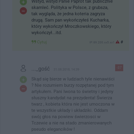
Wstyd, wstyd Panie Paprot tak publicznie
skamleć. Polityka w Polsce, z grubsza,
tak wygląda, że jedna koteria zagryza
drugą. Sam pan wykończyłeś Kucharka,
który wykończył Mroczkowskiego, który
wykończył...itd.
Cytuj
#
IP: 89.200.xx5.xx1
..._gość
-37
31.08.2018, 14:39
Skąd się bierze w ludziach tyle nienawiści
? Nie rozumiem burzy rozpętanej pod tym
artykułem. Pani Iwona to świetny i jedyny
słuszny kandydat na prezydenta! Świerza
twarz , kobieta która nie jest umoczona w
te wszystkie układy i układziki. Oddam
swój głos na powiew świerzosci w
Tczewie a nie na stado zmanierowanych
pseudo elegancików !