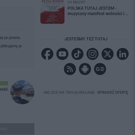
CO BĘDZIE?
POLSKA TUTAJ JESTEM -
muzyczny manifest wolności i...
zy po prostu
JESTEŚMY TEŻ TUTAJ
ublikujemy je
YKUŁ
ność
MIEJSCE NA TWOJĄ REKLAMĘ -
SPRAWDŹ OFERTĘ
dalej