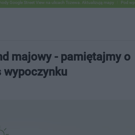
Street View na ulicach Tczewa. Aktualizują mapy
Pod wpływem alkoho
nd majowy - pamiętajmy o
s wypoczynku