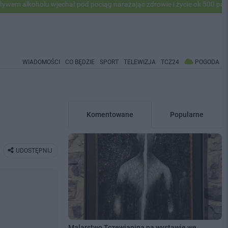
lu wjechał pod pociąg narażając zdrowie i życie ok 500 pasażerów! PK
WIADOMOŚCI
CO BĘDZIE
SPORT
TELEWIZJA
TCZ24
POGODA
Komentowane
Popularne
UDOSTĘPNIJ
Malarstwo Tczewianina na wystawie we