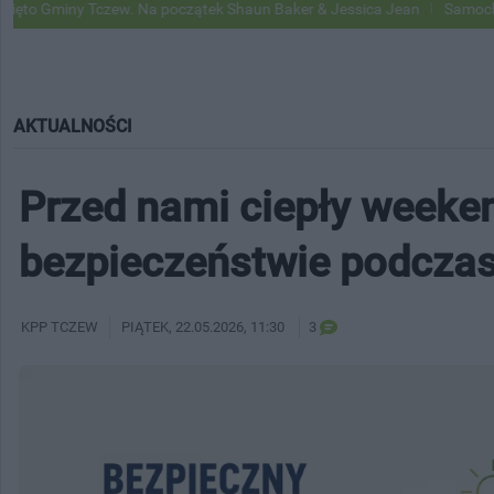
 Tczew. Na początek Shaun Baker & Jessica Jean
Samochody Google 
AKTUALNOŚCI
Przed nami ciepły weeke
bezpieczeństwie podcza
KPP TCZEW
PIĄTEK
, 22.05.2026, 11:30
3