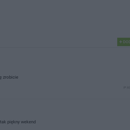
DOD
ę zrobicie
IP: 8
 tak piękny wekend