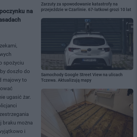
Zarzuty za spowodowanie katastrofy na
przejeździe w Czarlinie. 67-latkowi grozi 10 lat
ypoczynku na
zasadach
rzekami,
owych
o spożyciu
aby doszło do
Samochody Google Street View na ulicach
d majowy to
Tczewa. Aktualizują mapy
chować
e ugasić żar.
licjanci
zestrzegania
ej braku można
wyjątkowo i