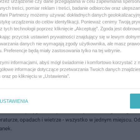
przez urządzenie czy dane przeglądania w celu zapewniania sperson
ych treści, pomiar reklam i treści, badanie odbiorców oraz ulepszan
fani Partnerzy możemy używać dokładnych danych geolokalizacyjn
tykę urządzenia do celów identyfikacji. Ponieważ cenimy Twoją pry
z tych technologii poprzez kliknięcie „Akceptuję”. Zgoda jest dobro
ikając przycisk ustawień prywatności znajdujący się w lewym dolny
etwarzania danych nie wymagają zgody użytkownika, ale masz prawo 
. Preferencje będą miały zastosowania tylko na tej witrynie.
zdem.
szymi informacjami, abyś mógł świadomie i komfortowo korzystać z
gółowe informacje dotyczące przetwarzania Twoich danych znajdzi
 od naszego rozsądku i odpowiedzialnego zachowania. Nie
s
oraz po kliknięciu w „Ustawienia”.
ń.
USTAWIENIA
dź zawsze przygotowany/a na każdy dzień! Prognoza godz
raturze, opadach i wietrze - wszystko w jednym miejscu. 
anek.