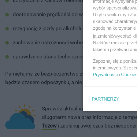
korzystanie z kasków i elementów odblaskowych,
informacje wysyłane 
wybór spersonalizowan
dostosowanie prędkości do warunków na drodze,
Użytkownika my i Zau
skanować charakterys
zgodę na korzystanie 
rezygnację z jazdy po alkoholu,
ją zmienić/wycofać kl
zachowanie ostrożności wobec pieszych,
Niektóre rodzaje prz
takiemu przetwarzaniu
sprawdzenie stanu technicznego pojazdu przed wyja
Zapoznaj się z poniż
internetowych. Szcze
Pamiętajmy, że bezpieczeństwo zależy przede wszystkim
Prywatności
i
Cookie
będzie czasem odpoczynku, a nie niebezpiecznych zdarze
PARTNERZY
Sprawdź aktualną pogodę w Tczewie i bą
długoterminowa oraz informacje o tempe
Tczew
i zaplanuj swój czas bez niespodzi