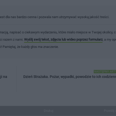
jest dla nas bardzo cenna i pozwala nam utrzymywać wysoką jakość treści.
macją, napisać o ciekawym wydarzeniu, które miało miejsce w Twojej okolicy, c
ści razem z nami.
Wyślij swój tekst, zdjęcia lub wideo poprzez formularz
, a my op
ci! Pamiętaj, że każdy głos ma znaczenie.
NASTĘPNY ART
ji na
Dzień Strażaka. Pożar, wypadki, powodzie to ich codzien
Drukuj
Prześlij 