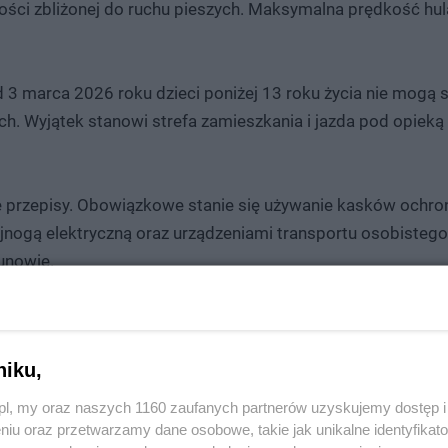
ści zbliżonej do ruchu pieszych. Maksymalna prędkość hul
 3 marca 2026 roku dzieci poniżej 13 roku życia nie mogą 
ch. Wyjątek stanowi strefa zamieszkania i jazda pod opiek
e przepisy. Obowiązkowe stanie się używanie kasków ochro
jnogą elektryczną oraz urządzeniami transportu osobistego
unowie.
 TWOJĄ REKLAMĘ -
SPRAWDŹ OFERTĘ
niku,
wników hulajnóg o:
z.pl, my oraz naszych 1160 zaufanych partnerów uzyskujemy dostęp
niu oraz przetwarzamy dane osobowe, takie jak unikalne identyfikat