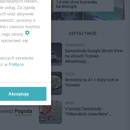
alizowanych reklam,
1,6 mln zł na tczewską
kardiologię
ie usług. Za zgodą
ych oraz aktywnie
watność, prosimy o
wolna i zawsze możesz
CZYTAJ TAKŻE
m rogu strony
.
sprzeciwić się
WIADOMOŚCI
Samochody Google Street View
na ulicach Tczewa.
 naszych serwisów
Aktualizują...
esz w
Polityce
ch ten weekend
TCZ24
Remonty na A1 = duży ruch w
Tczewie
Akceptuję
inowa,
SPORT
V turniej Talentiady -
Odwiedź
Pogoda
"Piłkarskich czwartków"...