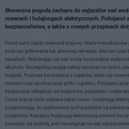
Słoneczna pogoda zachęca do wyjazdów nad wodę,
rowerach i hulajnogach elektrycznych. Policjanc
bezpieczeństwa, a także o nowych przepisach do
Przed nami ciepły weekend majowy. Wielu mieszkańców p
podczas grillowania lub aktywnej rekreacji. Aby ten cza
zasadach. Wybierając się nad wodę korzystajmy wyłączni
alkoholu. Szczególną uwagę należy zwracać na dzieci, naw
tragedii. Podczas korzystania z kajaków, łodzi czy ro
również czas spotkań przy grillu i ognisku. Policjanci p
bezpieczną odległość od budynków, pojazdów i materiałó
Coraz więcej osób wybiera także rower i hulajnogę elek
przypominają, że użytkownicy tych pojazdów są pełnopr
przepisów. Kierujący hulajnogą elektryczną powinni korz
poruszać się jezdnią, jeśli obowiązuje na niej ogranicze