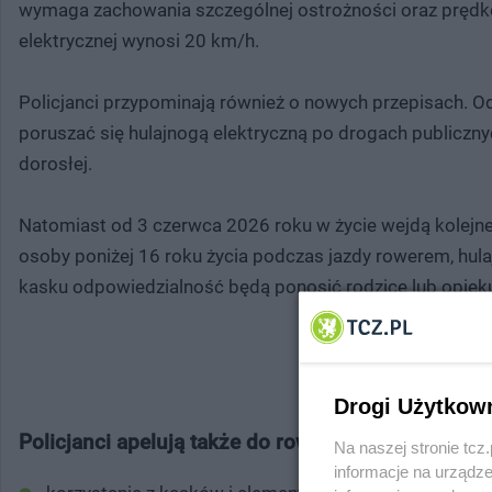
wymaga zachowania szczególnej ostrożności oraz prędko
elektrycznej wynosi 20 km/h.
Policjanci przypominają również o nowych przepisach. Od
poruszać się hulajnogą elektryczną po drogach publiczny
dorosłej.
Natomiast od 3 czerwca 2026 roku w życie wejdą kolejn
osoby poniżej 16 roku życia podczas jazdy rowerem, hula
kasku odpowiedzialność będą ponosić rodzice lub opiek
MIEJSCE NA
Drogi Użytkow
Policjanci apelują także do rowerzystów i użytko
Na naszej stronie tc
informacje na urządze