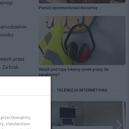
ajnogi
Pomóż wyremontować kociarnię
samodzielnie
ą osoby
nnych przez
. Za brak
Wzięli pod lupę lokalny rynek pracy. Ile
zarabiamy?
TELEWIZJA INTERNETOWA
 i przechowujemy
ory, standardowe