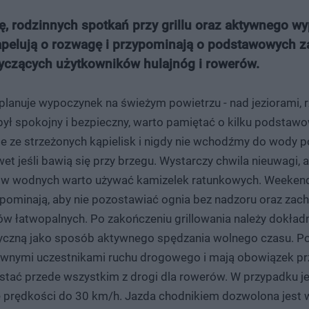
 rodzinnych spotkań przy grillu oraz aktywnego w
i apelują o rozwagę i przypominają o podstawowych 
tyczących użytkowników hulajnóg i rowerów.
lanuje wypoczynek na świeżym powietrzu - nad jeziorami, 
s był spokojny i bezpieczny, warto pamiętać o kilku podstaw
e ze strzeżonych kąpielisk i nigdy nie wchodźmy do wody p
et jeśli bawią się przy brzegu. Wystarczy chwila nieuwagi, 
werów wodnych warto używać kamizelek ratunkowych. Weeken
rzypominają, aby nie pozostawiać ognia bez nadzoru oraz za
w łatwopalnych. Po zakończeniu grillowania należy dokładni
tryczną jako sposób aktywnego spędzania wolnego czasu. Po
awnymi uczestnikami ruchu drogowego i mają obowiązek pr
ystać przede wszystkim z drogi dla rowerów. W przypadku j
nie prędkości do 30 km/h. Jazda chodnikiem dozwolona jest 