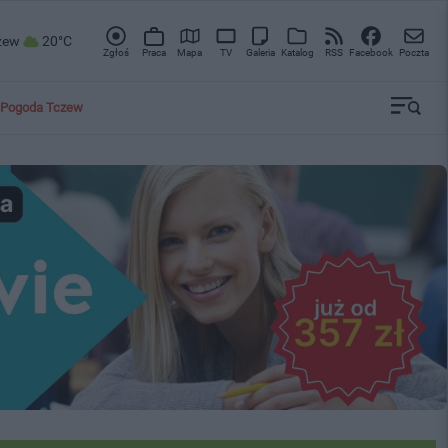
zew
20°C
Zgłoś
Praca
Mapa
TV
Galeria
Katalog
RSS
Facebook
Poczta
Pogoda Tczew