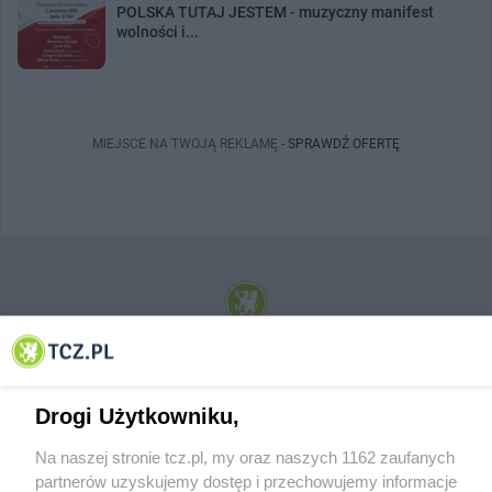
POLSKA TUTAJ JESTEM - muzyczny manifest
wolności i...
MIEJSCE NA TWOJĄ REKLAMĘ -
SPRAWDŹ OFERTĘ
© 2001-2026 Tczew - TCZ.PL Sp. z o.o. Internetowy Serwis Informacyjny Miasta
Tczewa
Drogi Użytkowniku,
Na naszej stronie tcz.pl, my oraz naszych 1162 zaufanych
partnerów uzyskujemy dostęp i przechowujemy informacje