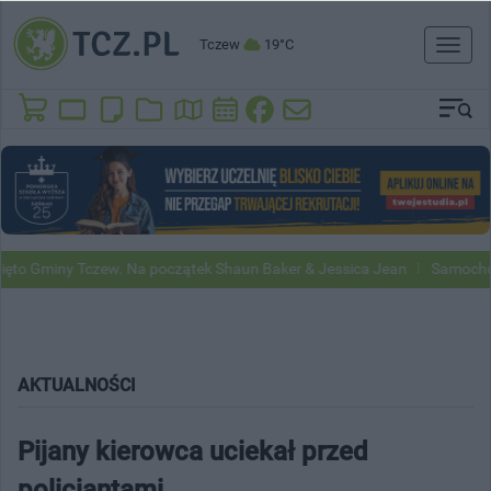
Tczew
19°C
Toggl
naviga
Gminy Tczew. Na początek Shaun Baker & Jessica Jean
Samochody Go
AKTUALNOŚCI
Pijany kierowca uciekał przed
policjantami