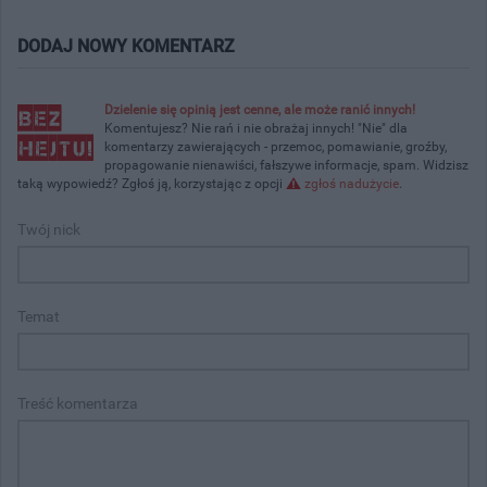
DODAJ NOWY KOMENTARZ
Dzielenie się opinią jest cenne, ale może ranić innych!
Komentujesz? Nie rań i nie obrażaj innych! "Nie" dla
komentarzy zawierających - przemoc, pomawianie, groźby,
propagowanie nienawiści, fałszywe informacje, spam. Widzisz
taką wypowiedź? Zgłoś ją, korzystając z opcji
zgłoś nadużycie
.
Twój nick
Temat
Treść komentarza