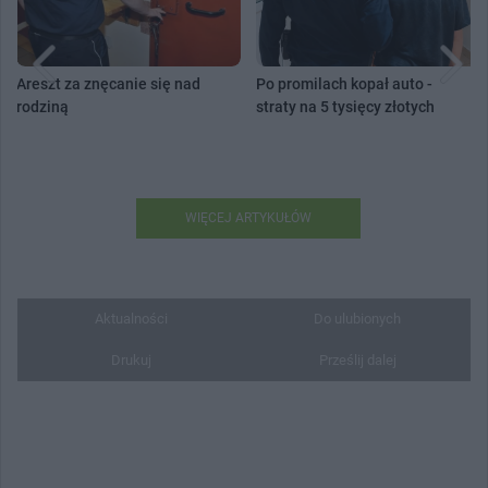
Areszt za znęcanie się nad
Po promilach kopał auto -
rodziną
straty na 5 tysięcy złotych
WIĘCEJ ARTYKUŁÓW
Aktualności
Do ulubionych
Drukuj
Prześlij dalej