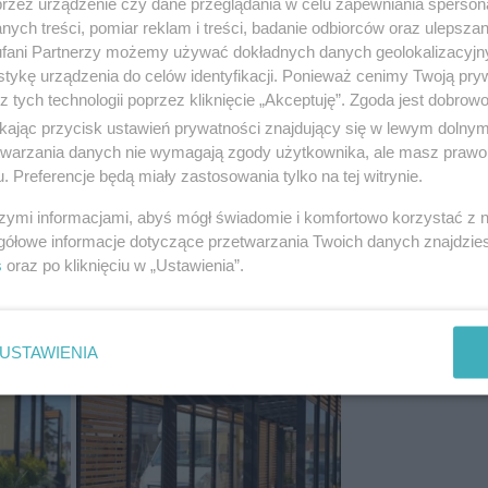
przez urządzenie czy dane przeglądania w celu zapewniania sperson
ści razem z nami.
Wyślij swój tekst, zdjęcia lub wideo poprzez formularz
, a my op
ych treści, pomiar reklam i treści, badanie odbiorców oraz ulepszan
ci! Pamiętaj, że każdy głos ma znaczenie.
fani Partnerzy możemy używać dokładnych danych geolokalizacyjn
tykę urządzenia do celów identyfikacji. Ponieważ cenimy Twoją pry
z tych technologii poprzez kliknięcie „Akceptuję”. Zgoda jest dobro
ikając przycisk ustawień prywatności znajdujący się w lewym dolny
NASTĘPNY ART
etwarzania danych nie wymagają zgody użytkownika, ale masz prawo 
Flex podzieli się na dwie s
. Preferencje będą miały zastosowania tylko na tej witrynie.
szymi informacjami, abyś mógł świadomie i komfortowo korzystać z
gółowe informacje dotyczące przetwarzania Twoich danych znajdzi
s
oraz po kliknięciu w „Ustawienia”.
USTAWIENIA