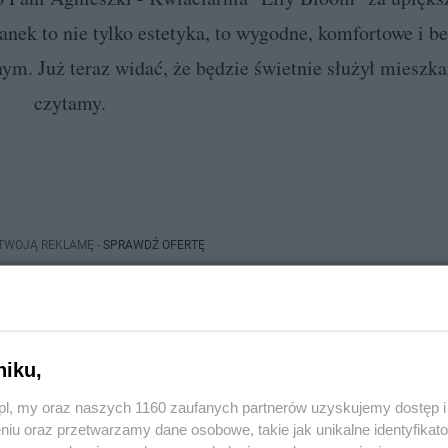
nek to nie tylko estetyka, to wygodne, komfortowe i b
m. Już teraz widać, że będzie świetnie służył mieszk
czytamy.
 TWOJĄ REKLAMĘ -
SPRAWDŹ OFERTĘ
niku,
jest dla nas bardzo cenna i pozwala nam utrzymywać wysoką jakość treści.
z.pl, my oraz naszych 1160 zaufanych partnerów uzyskujemy dostęp
macją, napisać o ciekawym wydarzeniu, które miało miejsce w Twojej okolicy, c
niu oraz przetwarzamy dane osobowe, takie jak unikalne identyfikat