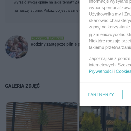
informacje wysyłane 
wyrazić swoją opinię na jakiś temat? Zapraszamy Cię do tworzenia tre
wybór spersonalizowan
na naszej stronie. Pokaż, co jest ważne dla Ciebie i Twojej społecznoś
Użytkownika my i Zau
skanować charakterys
zgodę na korzystanie 
ją zmienić/wycofać kl
POPRZEDNI ARTYKUŁ
Niektóre rodzaje prz
Rodziny zastępcze pilnie poszukiwane!
takiemu przetwarzaniu
Zapoznaj się z poniż
internetowych. Szcze
Prywatności
i
Cookie
GALERIA ZDJĘĆ
PARTNERZY