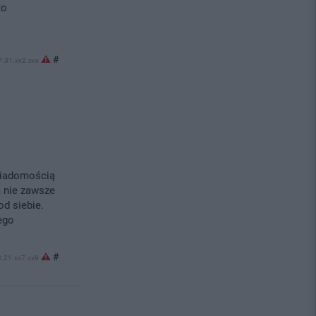
to
#
37.31.xx2.xxx
wiadomością
m nie zawsze
od siebie.
ego
#
3.21.xx7.xx9