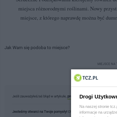
miejsca różnorodnymi roślinami. Nowy przysta
miejsce, z którego naprawdę można być dumny
Jak Wam się podoba to miejsce?
MIEJSCE NA
Drogi Użytkow
Jeśli zauważyłeś/aś błąd w artykule,
prosimy o kontakt
. Twoja pomoc 
Na naszej stronie tc
Jesteśmy otwarci na Twoje pomysły!
Chcesz podzielić się ważną infor
informacje na urządze