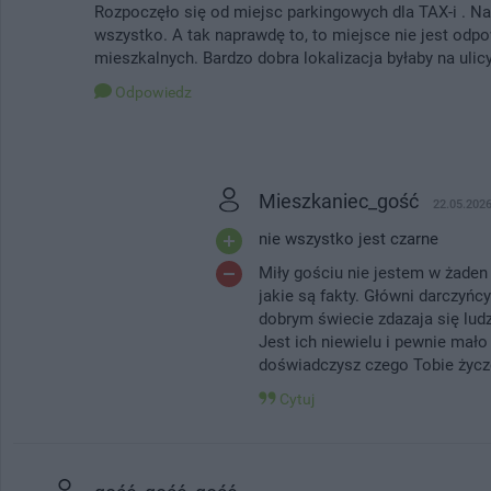
Rozpoczęło się od miejsc parkingowych dla TAX-i . N
wszystko. A tak naprawdę to, to miejsce nie jest od
mieszkalnych. Bardzo dobra lokalizacja byłaby na uli
Odpowiedz
Mieszkaniec_gość
22.05.2026
nie wszystko jest czarne
Miły gościu nie jestem w żade
jakie są fakty. Główni darczyńc
dobrym świecie zdazaja się ludzi
Jest ich niewielu i pewnie mało
doświadczysz czego Tobie życz
Cytuj