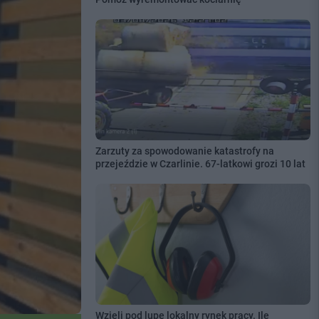
Zarzuty za spowodowanie katastrofy na
przejeździe w Czarlinie. 67-latkowi grozi 10 lat
Wzięli pod lupę lokalny rynek pracy. Ile