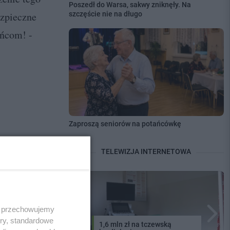
Poszedł do Warsa, sakwy zniknęły. Na
ezpieczne
szczęście nie na długo
ańcom! -
Zaproszą seniorów na potańcówkę
TELEWIZJA INTERNETOWA
 i przechowujemy
zy po prostu
ory, standardowe
1,6 mln zł na tczewską