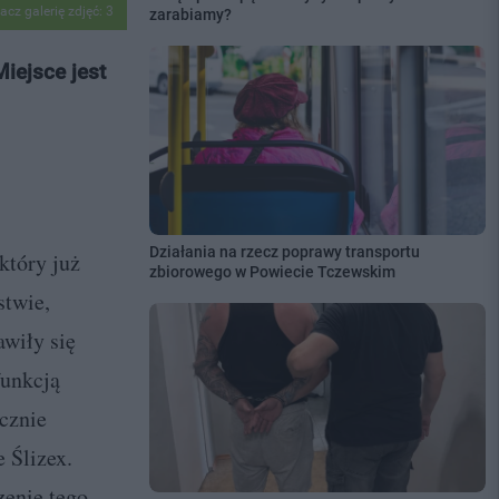
acz galerię zdjęć: 3
zarabiamy?
iejsce jest
Działania na rzecz poprawy transportu
który już
zbiorowego w Powiecie Tczewskim
stwie,
awiły się
funkcją
cznie
 Ślizex.
zenie tego