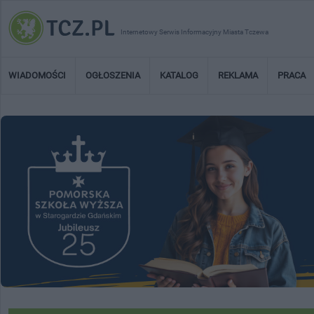
Internetowy Serwis Informacyjny Miasta Tczewa
WIADOMOŚCI
OGŁOSZENIA
KATALOG
REKLAMA
PRACA