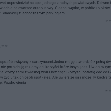
awet odpowiedział na apel jednego z radnych powiatowych. Dziwne 
powiednie na dworzec autobusowy. Ciasno, wąsko, w pobliżu bloków
cy Gdańskiej z jednoczesnym parkingiem.
IP: 
, 21:38
n sposób związany z darczyńcami.Jedno mogę stwierdzić z pełną ś
y nie potrzebują reklamy ani korzyści które insynujesz. Uwierz w ty
e którzy sami z własnej woli i bez chęci korzyści potrafią dać coś 
 w życiu takich osób spotkałeś. Ale uwierz że są i może Ty kiedyś t
ę. Pozdrowienia
IP: 8