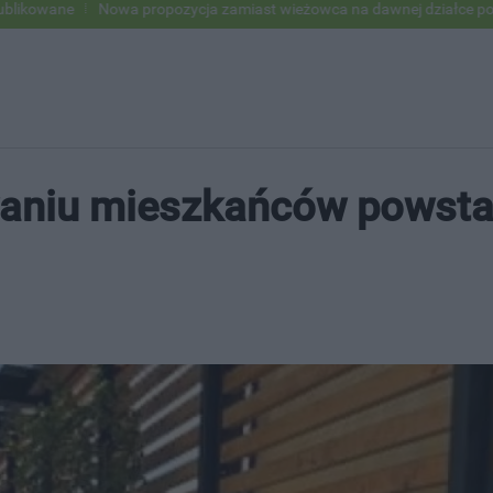
Nowa propozycja zamiast wieżowca na dawnej działce po USC
Pod w
waniu mieszkańców powsta