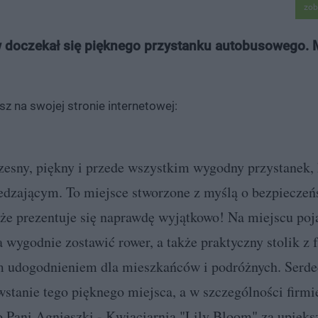
zob
 doczekał się pięknego przystanku autobusowego. M
z na swojej stronie internetowej:
esny, piękny i przede wszystkim wygodny przystanek, 
edzającym. To miejsce stworzone z myślą o bezpieczeń
 że prezentuje się naprawdę wyjątkowo! Na miejscu poj
 wygodnie zostawić rower, a także praktyczny stolik z 
ym udogodnieniem dla mieszkańców i podróżnych. Serde
anie tego pięknego miejsca, a w szczególności firmie
 Pani Agnieszki - Kwiaciarnia "Lily Bloom" za upięks