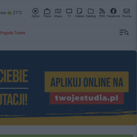
zew
27°C
Zgłoś
Praca
Mapa
TV
Galeria
Katalog
RSS
Facebook
Poczta
Pogoda Tczew