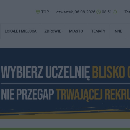
TOP
czwartek, 06.08.2026
08:51
Tc
LOKALE I MIEJSCA
ZDROWIE
MIASTO
TEMATY
INNE