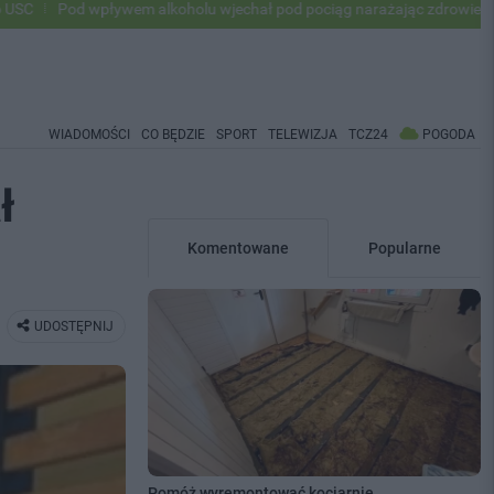
pływem alkoholu wjechał pod pociąg narażając zdrowie i życie ok 500 
WIADOMOŚCI
CO BĘDZIE
SPORT
TELEWIZJA
TCZ24
POGODA
ł
Komentowane
Popularne
UDOSTĘPNIJ
Pomóż wyremontować kociarnię