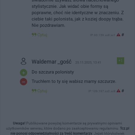
stylistycznie. Jak widać obie formy są
poprawne, choć nie identyczne w znaczeniu. Z
ciebie taki polonista, jak z koziej doopy trąba.
Nie pozdrawiam.
Cytuj
#
IP: 93.159.xx9.xx1
Waldemar _gość
+1
25.11.2025, 13:41
Do szczura polonisty
Truchłem to ty się wabisz marny szczurze.
Cytuj
#
IP: 109.197.xx0.xx9
Uwaga!
Publikowane powyżej komentarze są prywatnymi opiniami
użytkowników serwisu, które dodano po zaakceptowaniu regulaminu.
Tcz.pl
nie ponosi odpowiedzialności za treść komentarzy
. Jeżeli którykolwiek