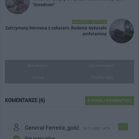
"doradcom"
NASTĘPNY ARTYKUŁ
Zatrzymany kierowca z zakazem. Badanie wykazało
amfetaminę
Aktualności
Do ulubionych
Drukuj
Prześlij dalej
KOMENTARZE (6)
DODAJ KOMENTARZ
Generał Ferreira_gość
+11
24.11.2025, 14:19
Nie mam słów...