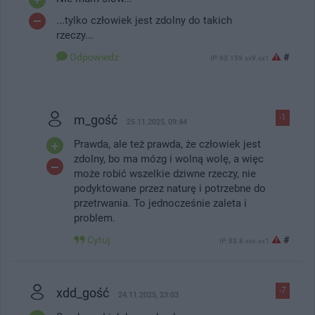
...tylko człowiek jest zdolny do takich
rzeczy...
Odpowiedz
#
IP: 93.159.xx9.xx1
m_gość
-1
25.11.2025, 09:44
Prawda, ale też prawda, że człowiek jest
zdolny, bo ma mózg i wolną wolę, a więc
może robić wszelkie dziwne rzeczy, nie
podyktowane przez naturę i potrzebne do
przetrwania. To jednocześnie zaleta i
problem.
Cytuj
#
IP: 83.8.xxx.xx1
xdd_gość
-7
24.11.2025, 23:03