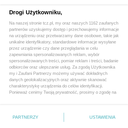
Drogi Użytkowniku,
Na naszej stronie tcz.pl, my oraz naszych 1162 zaufanych
partnerów uzyskujemy dostęp i przechowujemy informacje
na urządzeniu oraz przetwarzamy dane osobowe, takie jak
unikalne identyfikatory, standardowe informacje wysyłane
przez urządzenie czy dane przeglądania w celu
zapewniania spersonalizowanych reklam, wybór
O FIRMIE
POLITYKA PRYWATNOŚCI
HOSTING
spersonalizowanych treści, pomiar reklam i treści, badanie
REKLAMA
WSPÓŁPRACA
RSS
FACEBOOK
KONTAKT
odbiorców oraz ulepszanie usług. Za zgodą Użytkownika
my i Zaufani Partnerzy możemy używać dokładnych
Nasze serwisy
danych geolokalizacyjnych oraz aktywnie skanować
charakterystykę urządzenia do celów identyfikacji.
Aktualności
Muzyka i kultura
Ponieważ cenimy Twoją prywatność, prosimy o zgodę na
Tcz24
Archiwum wydarzeń
korzystanie z tych technologii poprzez kliknięcie
Kronika Policyjna
Telewizja Internetowa
„Akceptuję”. Zgoda jest dobrowolna i zawsze możesz ją
Kalendarz imprez
Sport
zmienić/wycofać klikając przycisk ustawień prywatności
Salony urody i masażu
Żłobki i przedszkola
PARTNERZY
USTAWIENIA
Historia miasta
Zdjęcia miasta
znajdujący się w lewym dolnym rogu strony
. Niektóre
Władze miasta
Zabytki
rodzaje przetwarzania danych nie wymagają zgody