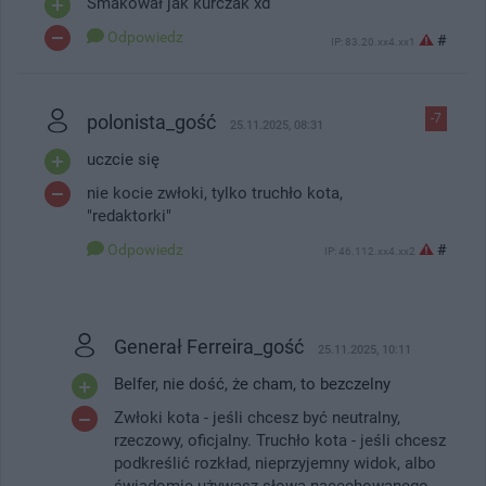
Smakował jak kurczak xd
Odpowiedz
#
IP: 83.20.xx4.xx1
polonista_gość
-7
25.11.2025, 08:31
uczcie się
nie kocie zwłoki, tylko truchło kota,
"redaktorki"
Odpowiedz
#
IP: 46.112.xx4.xx2
Generał Ferreira_gość
25.11.2025, 10:11
Belfer, nie dość, że cham, to bezczelny
Zwłoki kota - jeśli chcesz być neutralny,
rzeczowy, oficjalny. Truchło kota - jeśli chcesz
podkreślić rozkład, nieprzyjemny widok, albo
świadomie używasz słowa nacechowanego