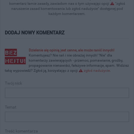
komentarz łamie zasady, zawiadom nas o tym używając opcji
"zgłoś
naruszenie zasad komentowania lub zgłoś nadużycie" dostępnej pod
każdym komentarzem.
DODAJ NOWY KOMENTARZ
Dzielenie się opinią jest cenne, ale może ranić innych!
Komentujesz? Nie rań i nie obrażaj innych! "Nie" dla
komentarzy zawierających - przemoc, pomawianie, groźby,
propagowanie nienawiści, fałszywe informacje, spam. Widzisz
taką wypowiedź? Zgłoś ją, korzystając z opcji
zgłoś nadużycie
.
Twój nick
Temat
Treść komentarza