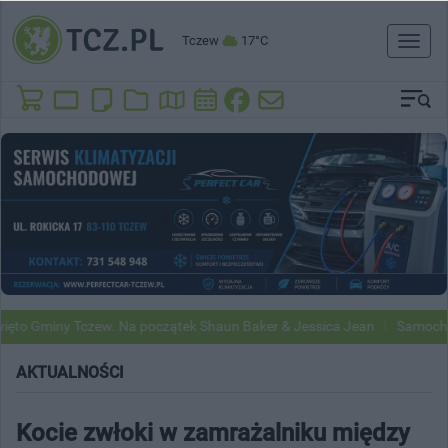
Tczew
17°C
Toggl
naviga
Gminy Tczew. Na początek Shaun Baker & Jessica Jean
Samochody Goo
AKTUALNOŚCI
Kocie zwłoki w zamrażalniku między