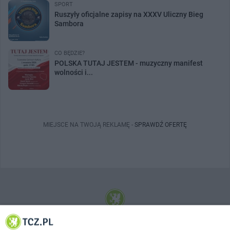
SPORT
Ruszyły oficjalne zapisy na XXXV Uliczny Bieg
Sambora
CO BĘDZIE?
POLSKA TUTAJ JESTEM - muzyczny manifest
wolności i...
MIEJSCE NA TWOJĄ REKLAMĘ -
SPRAWDŹ OFERTĘ
© 2001-2026 Tczew - TCZ.PL Sp. z o.o. Internetowy Serwis Informacyjny Miasta
Tczewa