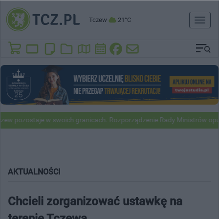
Tczew
21°C
Toggl
naviga
staje w swoich granicach. Rozporządzenie Rady Ministrów opublikowan
AKTUALNOŚCI
Chcieli zorganizować ustawkę na
terenie Tczewa