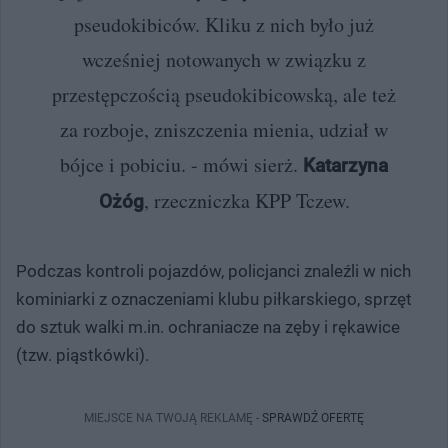
pseudokibiców. Kliku z nich było już
wcześniej notowanych w związku z
przestępczością pseudokibicowską, ale też
za rozboje, zniszczenia mienia, udział w
bójce i pobiciu. - mówi sierż.
Katarzyna
, rzeczniczka KPP Tczew.
Ożóg
Podczas kontroli pojazdów, policjanci znaleźli w nich
kominiarki z oznaczeniami klubu piłkarskiego, sprzęt
do sztuk walki m.in. ochraniacze na zęby i rękawice
(tzw. piąstkówki).
MIEJSCE NA TWOJĄ REKLAMĘ -
SPRAWDŹ OFERTĘ