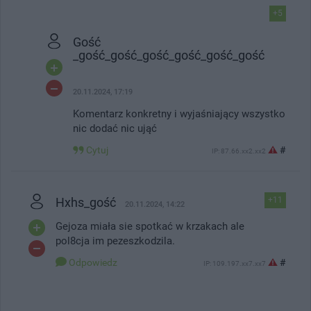
+5
Gość
_gość_gość_gość_gość_gość_gość
20.11.2024, 17:19
Komentarz konkretny i wyjaśniający wszystko
nic dodać nic ująć
Cytuj
#
IP: 87.66.xx2.xx2
Hxhs_gość
+11
20.11.2024, 14:22
Gejoza miała sie spotkać w krzakach ale
pol8cja im pezeszkodzila.
Odpowiedz
#
IP: 109.197.xx7.xx7