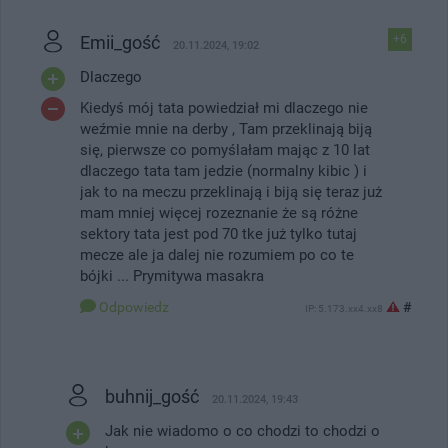
Emii_gość
+6
20.11.2024, 19:02
Dlaczego
Kiedyś mój tata powiedział mi dlaczego nie
weźmie mnie na derby , Tam przeklinają biją
się, pierwsze co pomyślałam mając z 10 lat
dlaczego tata tam jedzie (normalny kibic ) i
jak to na meczu przeklinają i biją się teraz już
mam mniej więcej rozeznanie że są różne
sektory tata jest pod 70 tke już tylko tutaj
mecze ale ja dalej nie rozumiem po co te
bójki ... Prymitywa masakra
Odpowiedz
#
IP: 5.173.xx4.xx8
buhnij_gość
20.11.2024, 19:43
Jak nie wiadomo o co chodzi to chodzi o