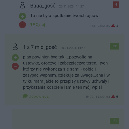
Baaa_gość
-4
20.11.2024, 14:27
To nie było spotkanie twoich ojców
Cytuj
#
IP: 31.0.xx3.xx2
1 z 7 mld_gość
+56
20.11.2024, 14:45
plan powinien byc taki...pozwolic na
ustawke, otoczyc i zabezpieczyc teren...tych
którzy nie wykoncza sie sami - dobic i
zasypac wapnem, dziekuje za uwage...aha i w
tyłku mam jakie to przepisy ustawy uchwały i
przykazania kościele łamie ten mój wpis!
Odpowiedz
#
IP: 79.186.xx3.xx3
+21