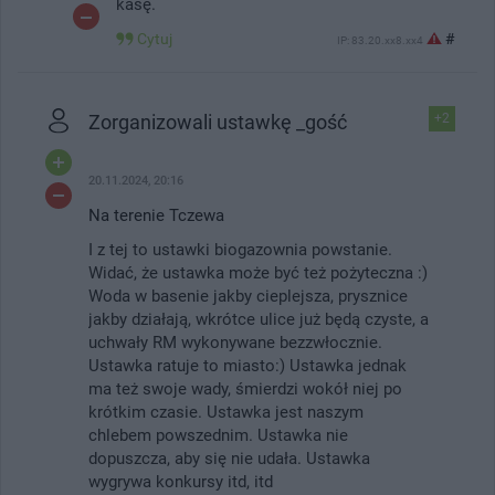
kasę.
Cytuj
#
IP: 83.20.xx8.xx4
Zorganizowali ustawkę _gość
+2
20.11.2024, 20:16
Na terenie Tczewa
I z tej to ustawki biogazownia powstanie.
Widać, że ustawka może być też pożyteczna :)
Woda w basenie jakby cieplejsza, prysznice
jakby działają, wkrótce ulice już będą czyste, a
uchwały RM wykonywane bezzwłocznie.
Ustawka ratuje to miasto:) Ustawka jednak
ma też swoje wady, śmierdzi wokół niej po
krótkim czasie. Ustawka jest naszym
chlebem powszednim. Ustawka nie
dopuszcza, aby się nie udała. Ustawka
wygrywa konkursy itd, itd