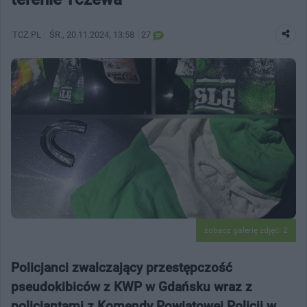
TCZ.PL
ŚR.
, 20.11.2024, 13:58
27
zobacz galerię zdjęć: 2
Policjanci zwalczający przestępczość
pseudokibiców z KWP w Gdańsku wraz z
policjantami z Komendy Powiatowej Policji w