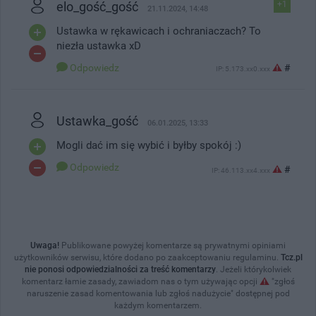
elo_gość_gość
+1
21.11.2024, 14:48
Ustawka w rękawicach i ochraniaczach? To
niezła ustawka xD
Odpowiedz
#
IP: 5.173.xx0.xxx
Ustawka_gość
06.01.2025, 13:33
Mogli dać im się wybić i byłby spokój :)
Odpowiedz
#
IP: 46.113.xx4.xxx
Uwaga!
Publikowane powyżej komentarze są prywatnymi opiniami
użytkowników serwisu, które dodano po zaakceptowaniu regulaminu.
Tcz.pl
nie ponosi odpowiedzialności za treść komentarzy
. Jeżeli którykolwiek
komentarz łamie zasady, zawiadom nas o tym używając opcji
"zgłoś
naruszenie zasad komentowania lub zgłoś nadużycie" dostępnej pod
każdym komentarzem.