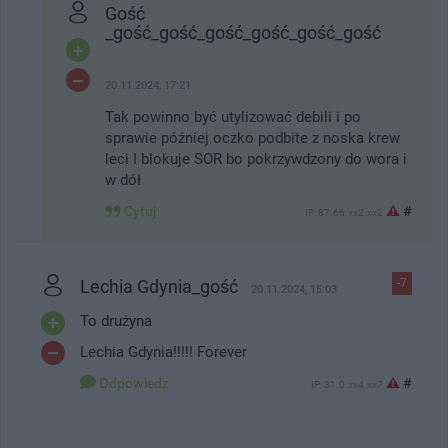
Gość
_gość_gość_gość_gość_gość_gość
20.11.2024, 17:21
Tak powinno być utylizować debili i po
sprawie później oczko podbite z noska krew
leci I blokuje SOR bo pokrzywdzony do wora i
w dół
Cytuj
#
IP: 87.66.xx2.xx2
Lechia Gdynia_gość
-7
20.11.2024, 15:03
To drużyna
Lechia Gdynia!!!!! Forever
Odpowiedz
#
IP: 31.0.xx4.xx7