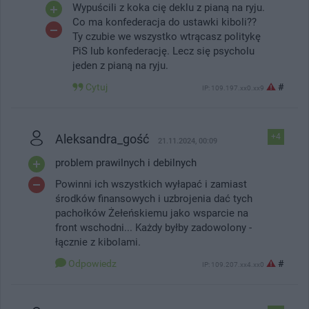
Wypuścili z koka cię deklu z pianą na ryju.
Co ma konfederacja do ustawki kiboli??
Ty czubie we wszystko wtrącasz politykę
PiS lub konfederację. Lecz się psycholu
jeden z pianą na ryju.
Cytuj
#
IP: 109.197.xx0.xx9
Aleksandra_gość
+4
21.11.2024, 00:09
problem prawilnych i debilnych
Powinni ich wszystkich wyłapać i zamiast
środków finansowych i uzbrojenia dać tych
pachołków Żełeńskiemu jako wsparcie na
front wschodni... Każdy byłby zadowolony -
łącznie z kibolami.
Odpowiedz
#
IP: 109.207.xx4.xx0