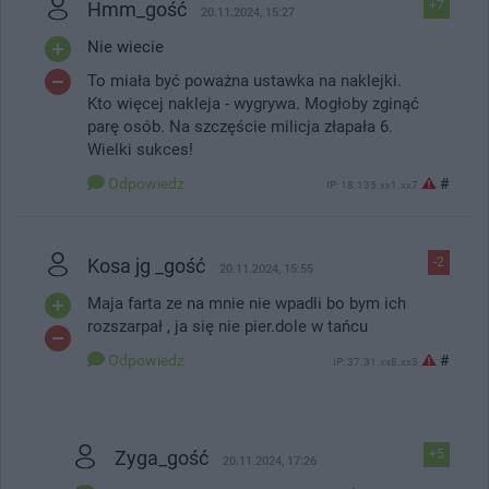
Hmm_gość
+7
20.11.2024, 15:27
Nie wiecie
To miała być poważna ustawka na naklejki.
Kto więcej nakleja - wygrywa. Mogłoby zginąć
parę osób. Na szczęście milicja złapała 6.
Wielki sukces!
Odpowiedz
#
IP: 18.135.xx1.xx7
Kosa jg _gość
-2
20.11.2024, 15:55
Maja farta ze na mnie nie wpadli bo bym ich
rozszarpał , ja się nie pier.dole w tańcu
Odpowiedz
#
IP: 37.31.xx8.xx3
Zyga_gość
+5
20.11.2024, 17:26