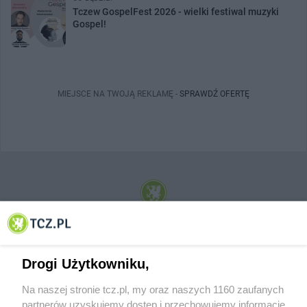
Tczew GospelFest 2026 - wielki festiwal muzyki
Gospel!
MIEJSCE NA TWOJĄ REKLAMĘ -
SPRAWDŹ OFERTĘ
© 2001-2026 Tczew - TCZ.PL Sp. z o.o. Internetowy Serwis Informacyjny Miasta
Tczewa
Drogi Użytkowniku,
Na naszej stronie tcz.pl, my oraz naszych 1160 zaufanych
partnerów uzyskujemy dostęp i przechowujemy informacje