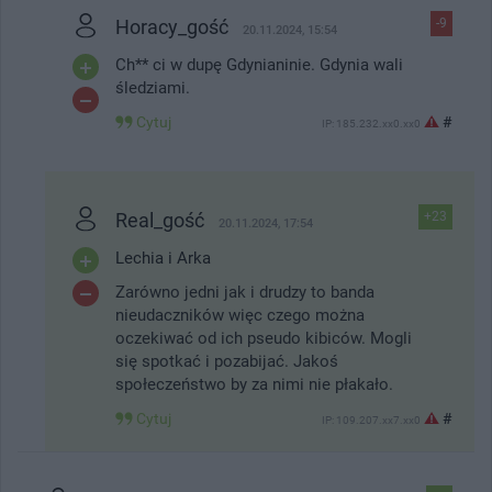
Horacy_gość
-9
20.11.2024, 15:54
Ch** ci w dupę Gdynianinie. Gdynia wali
śledziami.
Cytuj
#
IP: 185.232.xx0.xx0
Real_gość
+23
20.11.2024, 17:54
Lechia i Arka
Zarówno jedni jak i drudzy to banda
nieudaczników więc czego można
oczekiwać od ich pseudo kibiców. Mogli
się spotkać i pozabijać. Jakoś
społeczeństwo by za nimi nie płakało.
Cytuj
#
IP: 109.207.xx7.xx0