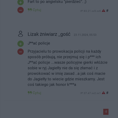
Fart to po angielsku "pierdzieć". ;)
Cytuj
#
IP: 83.21.xx5.xx6
Lizak żniwiarz _gość
23.11.2024, 05:53
J**ać policje
Przyjacielu to prowokacja policji na każdy
sposób próbują, nie przejmuj się i p*** ich
J**ać policje ...wasze policyjne gierki włóżcie
sobie w ryj Jagiełły nie da się złamać i z
prowokować w imię zasad ..a jak coś macie
do Jagiełły to wiecie gdzie mieszkamy. Jest
coś takiego jak honor k***a
Cytuj
#
IP: 37.47.xx2.xx1
-8