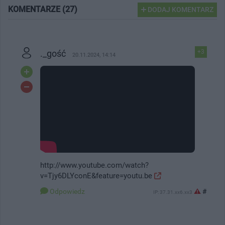
KOMENTARZE (27)
DODAJ KOMENTARZ
._gość
+3
20.11.2024, 14:14
http://www.youtube.com/watch?
v=Tjy6DLYconE&feature=youtu.be
#
Odpowiedz
IP: 37.31.xx6.xx3