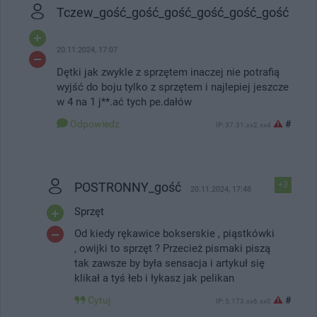
Tczew_gość_gość_gość_gość_gość_gość
20.11.2024, 17:07
Dętki jak zwykle z sprzętem inaczej nie potrafią
wyjść do boju tylko z sprzętem i najlepiej jeszcze
w 4 na 1 j**.ać tych pe.dałów
Odpowiedz
#
IP: 37.31.xx2.xx4
POSTRONNY_gość
+3
20.11.2024, 17:48
Sprzęt
Od kiedy rękawice bokserskie , piąstkówki
, owijki to sprzęt ? Przecież pismaki piszą
tak zawsze by była sensacja i artykuł się
klikał a tyś łeb i łykasz jak pelikan
Cytuj
#
IP: 5.173.xx6.xx0