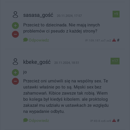
sasasa_gość
+9
20.11.2024, 17:57
Przecież to dziecinada. Nie mają innych
problemów ci pseudo z każdej strony?
Odpowiedz
#
IP: 109.197.xx7.xx2
kbeke_gość
+17
20.11.2024, 18:51
jo
Przecież oni umówili się na wspólny sex. Te
ustawki właśnie po to są. Męski sex bez
zahamowań. Kibice zawsze tak robią. Wiem
bo kolega był kiedyś kibolem. ale proktolog
zakazał mu udziału w ustawkach ze względu
na wypadanie odbytu.
Odpowiedz
#
IP: 83.8.xx6.xx9