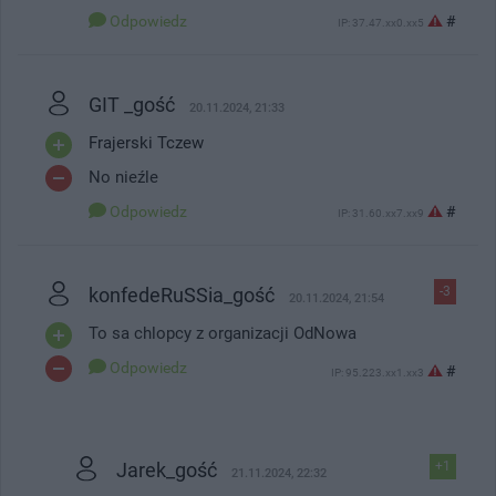
Odpowiedz
#
IP: 37.47.xx0.xx5
GIT _gość
20.11.2024, 21:33
Frajerski Tczew
No nieźle
Odpowiedz
#
IP: 31.60.xx7.xx9
konfedeRuSSia_gość
-3
20.11.2024, 21:54
To sa chlopcy z organizacji OdNowa
Odpowiedz
#
IP: 95.223.xx1.xx3
Jarek_gość
+1
21.11.2024, 22:32