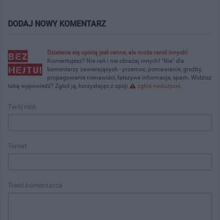
DODAJ NOWY KOMENTARZ
Dzielenie się opinią jest cenne, ale może ranić innych!
Komentujesz? Nie rań i nie obrażaj innych! "Nie" dla
komentarzy zawierających - przemoc, pomawianie, groźby,
propagowanie nienawiści, fałszywe informacje, spam. Widzisz
taką wypowiedź? Zgłoś ją, korzystając z opcji
zgłoś nadużycie
.
Twój nick
Temat
Treść komentarza