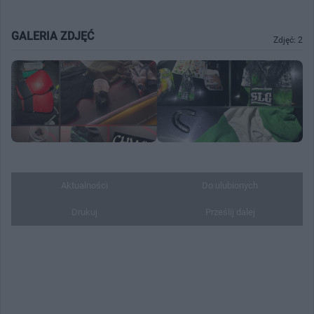
GALERIA ZDJĘĆ
Zdjęć: 2
Aktualności
Do ulubionych
Drukuj
Prześlij dalej