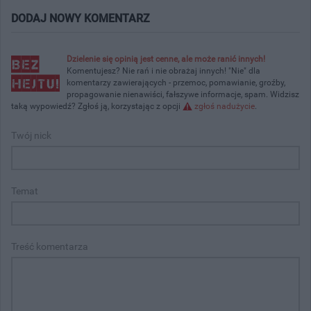
DODAJ NOWY KOMENTARZ
Dzielenie się opinią jest cenne, ale może ranić innych!
Komentujesz? Nie rań i nie obrażaj innych! "Nie" dla
komentarzy zawierających - przemoc, pomawianie, groźby,
propagowanie nienawiści, fałszywe informacje, spam. Widzisz
taką wypowiedź? Zgłoś ją, korzystając z opcji
zgłoś nadużycie
.
Twój nick
Temat
Treść komentarza