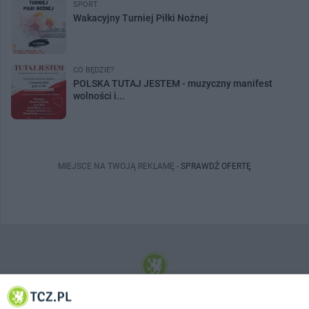
SPORT
Wakacyjny Turniej Piłki Nożnej
CO BĘDZIE?
POLSKA TUTAJ JESTEM - muzyczny manifest
wolności i...
MIEJSCE NA TWOJĄ REKLAMĘ -
SPRAWDŹ OFERTĘ
© 2001-2026 Tczew - TCZ.PL Sp. z o.o. Internetowy Serwis Informacyjny Miasta
Tczewa