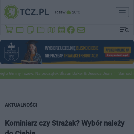
Tczew
20°C
Toggl
naviga
 Gminy Tczew. Na początek Shaun Baker & Jessica Jean
Samochody Go
AKTUALNOŚCI
Kominiarz czy Strażak? Wybór należy
do Ciebie