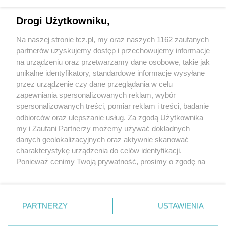
Drogi Użytkowniku,
Na naszej stronie tcz.pl, my oraz naszych 1162 zaufanych
partnerów uzyskujemy dostęp i przechowujemy informacje
na urządzeniu oraz przetwarzamy dane osobowe, takie jak
unikalne identyfikatory, standardowe informacje wysyłane
przez urządzenie czy dane przeglądania w celu
zapewniania spersonalizowanych reklam, wybór
O FIRMIE
POLITYKA PRYWATNOŚCI
HOSTING
spersonalizowanych treści, pomiar reklam i treści, badanie
REKLAMA
WSPÓŁPRACA
RSS
FACEBOOK
KONTAKT
odbiorców oraz ulepszanie usług. Za zgodą Użytkownika
my i Zaufani Partnerzy możemy używać dokładnych
Nasze serwisy
danych geolokalizacyjnych oraz aktywnie skanować
charakterystykę urządzenia do celów identyfikacji.
Aktualności
Muzyka i kultura
Ponieważ cenimy Twoją prywatność, prosimy o zgodę na
Tcz24
Archiwum wydarzeń
korzystanie z tych technologii poprzez kliknięcie
Kronika Policyjna
Telewizja Internetowa
„Akceptuję”. Zgoda jest dobrowolna i zawsze możesz ją
Kalendarz imprez
Sport
zmienić/wycofać klikając przycisk ustawień prywatności
Salony urody i masażu
Żłobki i przedszkola
PARTNERZY
USTAWIENIA
Historia miasta
Zdjęcia miasta
znajdujący się w lewym dolnym rogu strony
. Niektóre
Władze miasta
Zabytki
rodzaje przetwarzania danych nie wymagają zgody