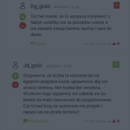
Dg_gość
-6
09.04.2019, 16:00
Tez tak mysle, ze Ci wszyscy krytykanci z
fabryk wzieliby sie za porzadna robote a
nie zawalili swoja kariere, tasma i nara do
domu
Cytuj
#
IP: 109.197.xx8.xx4
Jd_gość
+6
09.04.2019, 15:59
Oczywiscie, ze liczba ta wzrosnie bo na
egzamin przyjdzie kazdy uprawniony aby nie
stracic terminu. Nie trzeba byc wrozbita.
Skutkiem tego egzaminy nie odbeda sie bo
bedzie za malo nauczycieli do przypilnowania.
Czy Urzad liczy ze uczniowie nie przyjda i
naraza sie na utrate terminu?
Odpowiedz
#
IP: 109.197.xx8.xx4