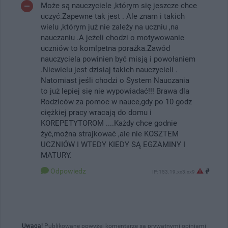
Może są nauczyciele ,którym się jeszcze chce
uczyć.Zapewne tak jest . Ale znam i takich
wielu ,którym już nie zależy na uczniu ,na
nauczaniu .A jeżeli chodzi o motywowanie
uczniów to komlpetna porażka.Zawód
nauczyciela powinien być misją i powołaniem
.Niewielu jest dzisiaj takich nauczycieli .
Natomiast jeśli chodzi o System Nauczania
to już lepiej się nie wypowiadać!!! Brawa dla
Rodziców za pomoc w nauce,gdy po 10 godz
ciężkiej pracy wracają do domu i
KOREPETYTOROM ....Każdy chce godnie
żyć,można strajkować ,ale nie KOSZTEM
UCZNIÓW I WTEDY KIEDY SĄ EGZAMINY I
MATURY.
Odpowiedz
#
IP: 153.19.xx3.xx9
Uwaga!
Publikowane powyżej komentarze są prywatnymi opiniami