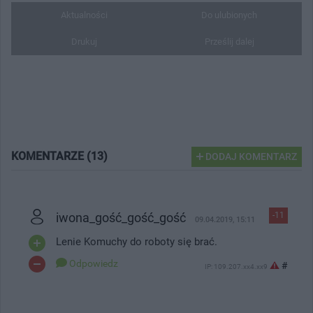
Aktualności
Do ulubionych
Drukuj
Prześlij dalej
KOMENTARZE (13)
DODAJ KOMENTARZ
iwona_gość_gość_gość
-11
09.04.2019, 15:11
Lenie Komuchy do roboty się brać.
Odpowiedz
#
IP: 109.207.xx4.xx9