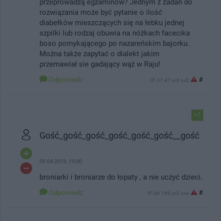
przeprowadzą egzaminów? Jednym z zadań do
rozwiązania może być pytanie o ilość
diabełków mieszczących się na łebku jednej
szpilki lub rodzaj obuwia na nóżkach facecika
boso pomykającego po nazareńskim bajorku.
Można także zapytać o dialekt jakim
przemawiał sie gadający wąż w Raju!
Odpowiedz
#
IP: 37.47.xx6.xx2
+7
Gość_gość_gość_gość_gość_gość__gość
09.04.2019, 19:00
broniarki i broniarze do łopaty , a nie uczyć dzieci.
Odpowiedz
#
IP: 46.169.xx3.xx4