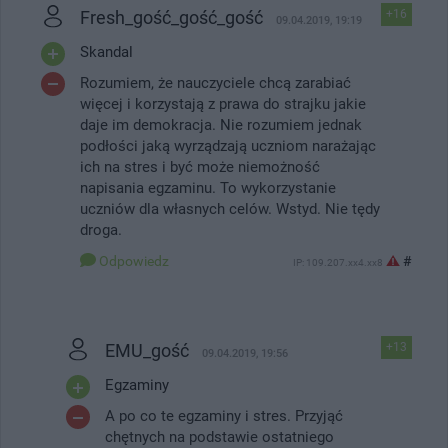
Fresh_gość_gość_gość
+16
09.04.2019, 19:19
Skandal
Rozumiem, że nauczyciele chcą zarabiać
więcej i korzystają z prawa do strajku jakie
daje im demokracja. Nie rozumiem jednak
podłości jaką wyrządzają uczniom narażając
ich na stres i być może niemożność
napisania egzaminu. To wykorzystanie
uczniów dla własnych celów. Wstyd. Nie tędy
droga.
Odpowiedz
#
IP: 109.207.xx4.xx8
EMU_gość
+13
09.04.2019, 19:56
Egzaminy
A po co te egzaminy i stres. Przyjąć
chętnych na podstawie ostatniego