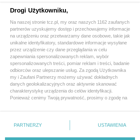
Drogi Użytkowniku,
Na naszej stronie tcz.pl, my oraz naszych 1162 zaufanych
partnerów uzyskujemy dostęp i przechowujemy informacje
na urządzeniu oraz przetwarzamy dane osobowe, takie jak
unikalne identyfikatory, standardowe informacje wysyłane
przez urządzenie czy dane przeglądania w celu
zapewniania spersonalizowanych reklam, wybór
O FIRMIE
POLITYKA PRYWATNOŚCI
HOSTING
spersonalizowanych treści, pomiar reklam i treści, badanie
REKLAMA
WSPÓŁPRACA
RSS
FACEBOOK
KONTAKT
odbiorców oraz ulepszanie usług. Za zgodą Użytkownika
my i Zaufani Partnerzy możemy używać dokładnych
Nasze serwisy
danych geolokalizacyjnych oraz aktywnie skanować
charakterystykę urządzenia do celów identyfikacji.
Aktualności
Muzyka i kultura
Ponieważ cenimy Twoją prywatność, prosimy o zgodę na
Tcz24
Archiwum wydarzeń
korzystanie z tych technologii poprzez kliknięcie
Kronika Policyjna
Telewizja Internetowa
„Akceptuję”. Zgoda jest dobrowolna i zawsze możesz ją
Kalendarz imprez
Sport
zmienić/wycofać klikając przycisk ustawień prywatności
Salony urody i masażu
Żłobki i przedszkola
PARTNERZY
USTAWIENIA
Historia miasta
Zdjęcia miasta
znajdujący się w lewym dolnym rogu strony
. Niektóre
Władze miasta
Zabytki
rodzaje przetwarzania danych nie wymagają zgody
użytkownika, ale masz prawo sprzeciwić się takiemu