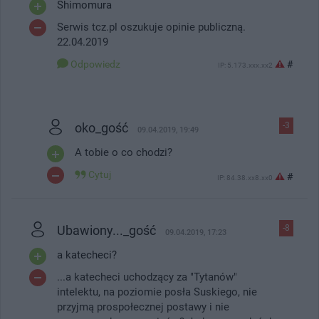
Shimomura
Serwis tcz.pl oszukuje opinie publiczną.
22.04.2019
Odpowiedz
#
IP: 5.173.xxx.xx2
oko_gość
-3
09.04.2019, 19:49
A tobie o co chodzi?
Cytuj
#
IP: 84.38.xx8.xx0
Ubawiony..._gość
-8
09.04.2019, 17:23
a katecheci?
...a katecheci uchodzący za "Tytanów"
intelektu, na poziomie posła Suskiego, nie
przyjmą prospołecznej postawy i nie