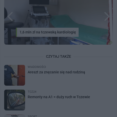
1,6 mln zł na tczewską kardiologię
CZYTAJ TAKŻE
WIADOMOŚCI
Areszt za znęcanie się nad rodziną
TCZ24
Remonty na A1 = duży ruch w Tczewie
SPORT