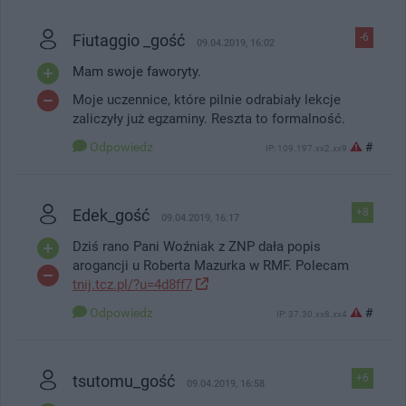
Fiutaggio _gość
-6
09.04.2019, 16:02
Mam swoje faworyty.
Moje uczennice, które pilnie odrabiały lekcje
zaliczyły już egzaminy. Reszta to formalność.
Odpowiedz
#
IP: 109.197.xx2.xx9
Edek_gość
+8
09.04.2019, 16:17
Dziś rano Pani Woźniak z ZNP dała popis
arogancji u Roberta Mazurka w RMF. Polecam
tnij.tcz.pl/?u=4d8ff7
Odpowiedz
#
IP: 37.30.xx8.xx4
tsutomu_gość
+6
09.04.2019, 16:58