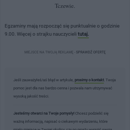
Tczewie.
Egzaminy mają rozpocząć się punktualnie o godzinie
9.00. Więcej o strajku nauczycieli
tutaj.
MIEJSCE NA TWOJĄ REKLAMĘ -
SPRAWDŹ OFERTĘ
Jeśli zauważyłeś/aś błąd w artykule,
prosimy o kontakt
. Twoja
pomoc jest dla nas bardzo cenna i pozwala nam utrzymywać
wysoką jakość treści.
Jesteśmy otwarci na Twoje pomysły!
Chcesz podzielić się
ważną informacją, napisać o ciekawym wydarzeniu, które
miało miejsce w Twojej okolicy, czy po prostu wyrazić swoją