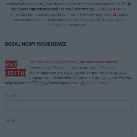
użytkowników serwisu, które dodano po zaakceptowaniu regulaminu.
Tcz.pl
nie ponosi odpowiedzialności za treść komentarzy
. Jeżeli którykolwiek
komentarz łamie zasady, zawiadom nas o tym używając opcji
"zgłoś
naruszenie zasad komentowania lub zgłoś nadużycie" dostępnej pod
każdym komentarzem.
DODAJ NOWY KOMENTARZ
Dzielenie się opinią jest cenne, ale może ranić innych!
Komentujesz? Nie rań i nie obrażaj innych! "Nie" dla
komentarzy zawierających - przemoc, pomawianie, groźby,
propagowanie nienawiści, fałszywe informacje, spam. Widzisz
taką wypowiedź? Zgłoś ją, korzystając z opcji
zgłoś nadużycie
.
Twój nick
Temat