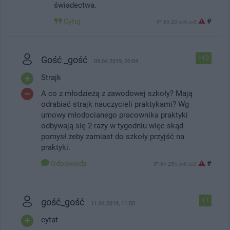
świadectwa.
Cytuj
#
IP: 83.20.xx4.xx5
Gość _gość
+10
09.04.2019, 20:04
Strajk
A co z młodzieżą z zawodowej szkoły? Mają
odrabiać strajk nauczycieli praktykami? Wg
umowy młodocianego pracownika praktyki
odbywają się 2 razy w tygodniu więc skąd
pomysł żeby zamiast do szkoły przyjść na
praktyki.
Odpowiedz
#
IP: 94.254.xx9.xx3
gość_gość
+1
11.04.2019, 11:50
cytat