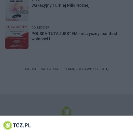
Wakacyjny Turniej Piłki Nożnej
CO BĘDZIE?
POLSKA TUTAJ JESTEM - muzyczny manifest
wolności i...
MIEJSCE NA TWOJĄ REKLAMĘ -
SPRAWDŹ OFERTĘ
© 2001-2026 Tczew - TCZ.PL Sp. z o.o. Internetowy Serwis Informacyjny Miasta
Tczewa