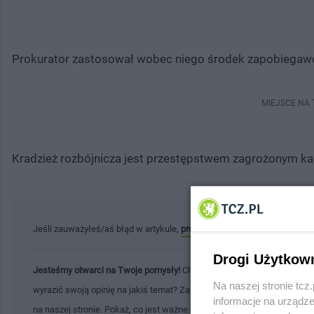
Prokurator zastosował wobec niego środek zapobiegawcz
MIEJSCE NA
Kradzież rozbójnicza jest przestępstwem zagrożonym kar
Jeśli zauważyłeś/aś błąd w artykule,
prosimy o kontakt
. Twoja pomoc 
Drogi Użytkow
Jesteśmy otwarci na Twoje pomysły!
Chcesz podzielić się ważną infor
Na naszej stronie tc
wyrazić swoją opinię na jakiś temat? Zapraszamy Cię do tworzenia tre
informacje na urządze
na naszej stronie. Pokaż, co jest ważne dla Ciebie i Twojej społecznoś