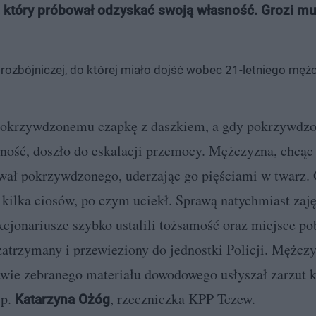
który próbował odzyskać swoją własność. Grozi mu
rozbójniczej, do której miało dojść wobec 21-letniego mężc
ł pokrzywdzonemu czapkę z daszkiem, a gdy pokrzywdzo
sność, doszło do eskalacji przemocy. Mężczyzna, chcąc
ował pokrzywdzonego, uderzając go pięściami w twarz.
kilka ciosów, po czym uciekł. Sprawą natychmiast zajęl
cjonariusze szybko ustalili tożsamość oraz miejsce po
zatrzymany i przewieziony do jednostki Policji. Mężczy
awie zebranego materiału dowodowego usłyszał zarzut 
sp.
, rzeczniczka KPP Tczew.
Katarzyna Ożóg