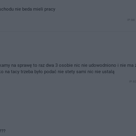
schodu nie beda mieli pracy
IP: 88
zekamy na sprawę to raz dwa 3 osobie nic nie udowodniono i nie ma
o na tacy trzeba było podać nie stety sami nic nie ustalą
IP: 8
???