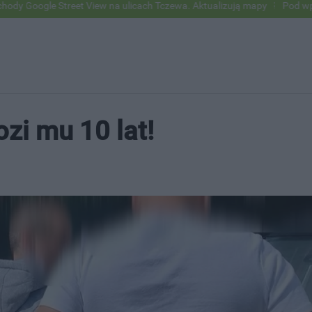
Street View na ulicach Tczewa. Aktualizują mapy
Pod wpływem alkoho
ozi mu 10 lat!