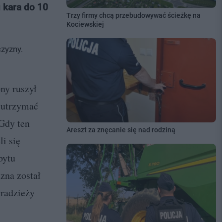
 kara do 10
Trzy firmy chcą przebudowywać ścieżkę na
Kociewskiej
zyzny.
ny ruszył
 utrzymać
 Gdy ten
Areszt za znęcanie się nad rodziną
i się
bytu
zna został
kradzieży