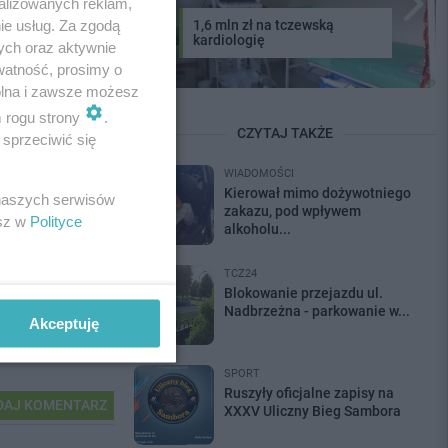
alizowanych reklam,
ie usług. Za zgodą
1,6 mln zł na tczewską
kardiologię
ych oraz aktywnie
watność, prosimy o
wolna i zawsze możesz
YKUŁ
óre z
m rogu strony
.
ą...
CZYTAJ TAKŻE
sprzeciwić się
WIADOMOŚCI
Kierował mimo dożywotniego
 naszych serwisów
zakazu, pod wpływem
esz w
Polityce
alkoholu...
dalej
TCZ24
Blokowanie przejazdu ul.
Nadbrzeżna - parkowanie w...
Akceptuję
SPORT
Ruszyły oficjalne zapisy na
AJ KOMENTARZ
XXXV Uliczny Bieg Sambora