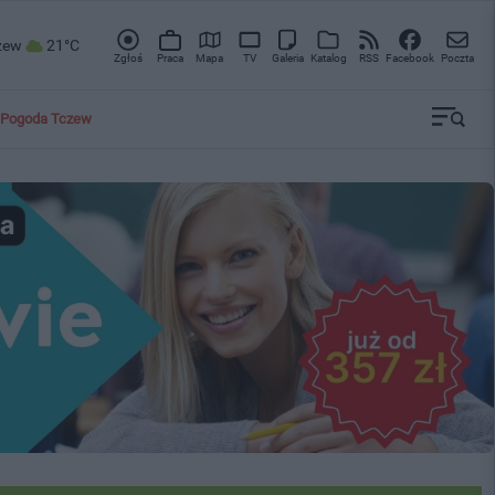
zew
21°C
Zgłoś
Praca
Mapa
TV
Galeria
Katalog
RSS
Facebook
Poczta
Pogoda Tczew