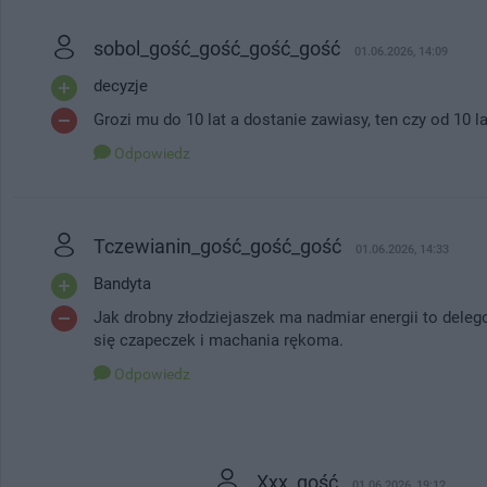
sobol_gość_gość_gość_gość
01.06.2026, 14:09
decyzje
Grozi mu do 10 lat a dostanie zawiasy, ten czy od 10 l
Odpowiedz
Tczewianin_gość_gość_gość
01.06.2026, 14:33
Bandyta
Jak drobny złodziejaszek ma nadmiar energii to deleg
się czapeczek i machania rękoma.
Odpowiedz
Xxx_gość
01.06.2026, 19:12