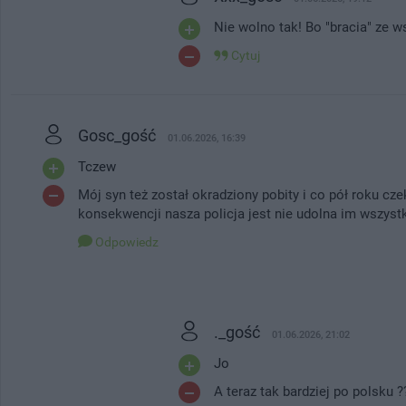
Nie wolno tak! Bo "bracia" ze w
Cytuj
Gosc_gość
01.06.2026, 16:39
Tczew
Mój syn też został okradziony pobity i co pół roku c
konsekwencji nasza policja jest nie udolna im wszystk
Odpowiedz
._gość
01.06.2026, 21:02
Jo
A teraz tak bardziej po polsku ?