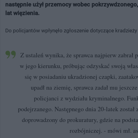
następnie użył przemocy wobec pokrzywdzonego, 
lat więzienia.
Do policjantów wpłynęło zgłoszenie dotyczące kradzieży 
Z ustaleń wynika, że sprawca najpierw zabra
w jego kierunku, próbując odzyskać swoją wła
się w posiadaniu ukradzionej czapki, zaatak
upadł na ziemię, sprawca zadał mu jeszcze 
policjanci z wydziału kryminalnego. Funk
podejrzanego. Następnego dnia 20-latek został 
doprowadzony do prokuratury, gdzie na podst
rozbójniczej. - mówi mł. a