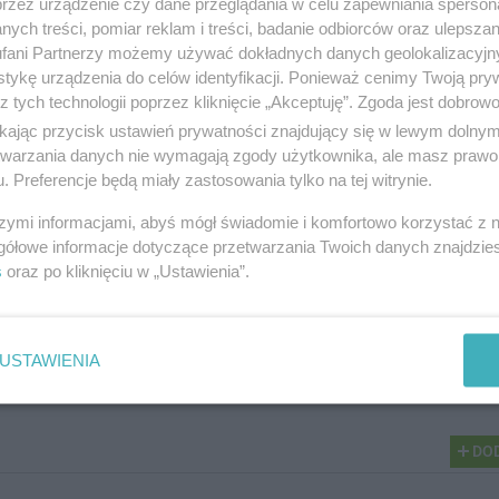
przez urządzenie czy dane przeglądania w celu zapewniania sperson
ych treści, pomiar reklam i treści, badanie odbiorców oraz ulepszan
fani Partnerzy możemy używać dokładnych danych geolokalizacyjn
tykę urządzenia do celów identyfikacji. Ponieważ cenimy Twoją pry
z tych technologii poprzez kliknięcie „Akceptuję”. Zgoda jest dobro
NASTĘPNY ART
Ranking: Najlepsze studia licencjackie 2026. Zobacz, kt
ikając przycisk ustawień prywatności znajdujący się w lewym dolny
nich zapewni
etwarzania danych nie wymagają zgody użytkownika, ale masz prawo 
. Preferencje będą miały zastosowania tylko na tej witrynie.
szymi informacjami, abyś mógł świadomie i komfortowo korzystać z
gółowe informacje dotyczące przetwarzania Twoich danych znajdzi
Drukuj
Prześlij 
s
oraz po kliknięciu w „Ustawienia”.
USTAWIENIA
DOD