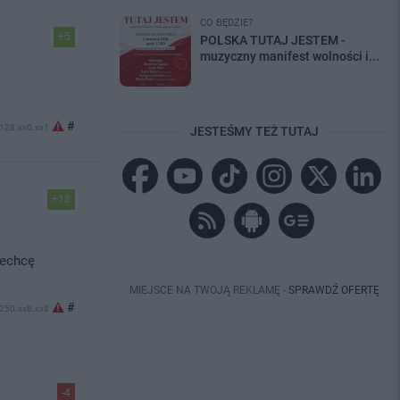
CO BĘDZIE?
+5
POLSKA TUTAJ JESTEM -
muzyczny manifest wolności i...
#
.128.xx0.xx1
JESTEŚMY TEŻ TUTAJ
+18
dechcę
MIEJSCE NA TWOJĄ REKLAMĘ -
SPRAWDŹ OFERTĘ
#
.250.xx8.xx8
-4