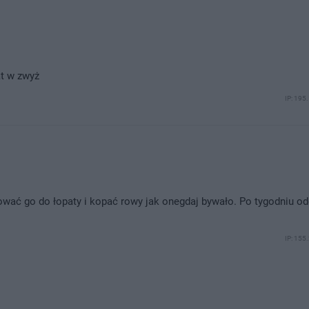
at w zwyż
IP: 195
ować go do łopaty i kopać rowy jak onegdaj bywało. Po tygodniu o
IP: 155