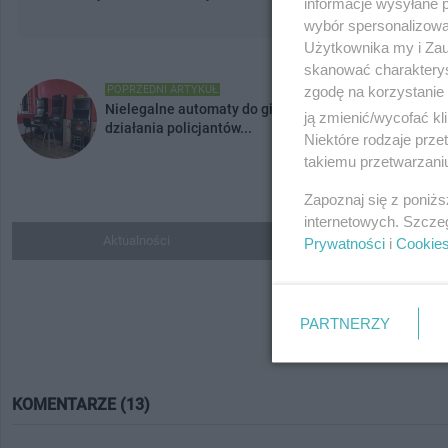
informacje wysyłane 
wybór spersonalizowan
Użytkownika my i Zau
skanować charakterys
zgodę na korzystanie 
POPRZEDNI ARTYKUŁ
Nielegalne automaty do gier zabezpieczone. Wspólne
ją zmienić/wycofać kl
działania policjantów...
Niektóre rodzaje prz
takiemu przetwarzaniu
Zapoznaj się z poniż
internetowych. Szcze
Aktualności
Do ulubionych
Prywatności
i
Cookie
PARTNERZY
KOMENTARZE (13)