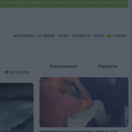
lu wjechał pod pociąg narażając zdrowie i życie ok 500 pasażerów! PK
WIADOMOŚCI
CO BĘDZIE
SPORT
TELEWIZJA
TCZ24
POGODA
Komentowane
Popularne
UDOSTĘPNIJ
Kierował mimo dożywotniego zakazu, pod