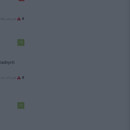
#
.156.xx0.xx0
+8
 żadnych
#
3.21.xx7.xx3
+2