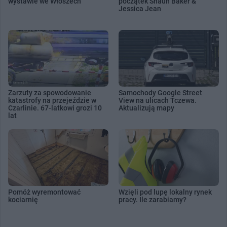
wystawie we Włoszech
początek Shaun Baker &
Jessica Jean
Zarzuty za spowodowanie
Samochody Google Street
katastrofy na przejeździe w
View na ulicach Tczewa.
Czarlinie. 67-latkowi grozi 10
Aktualizują mapy
lat
Pomóż wyremontować
Wzięli pod lupę lokalny rynek
kociarnię
pracy. Ile zarabiamy?