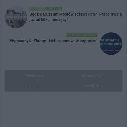
POPRZEDNI ARTYKUŁ
Będzie Muzeum Mostów Tczewskich? "Prace trwają
już od kilku miesięcy"
NASTĘPNY ARTYKUŁ
#WracamyNaEkrany - Helios ponownie zaprasza!
Aktualności
Do ulubionych
Drukuj
Prześlij dalej