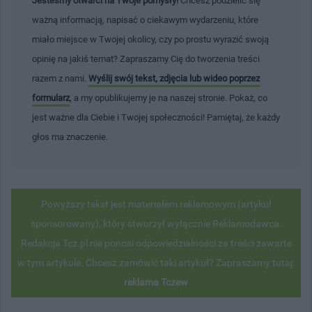
Jesteśmy otwarci na Twoje pomysły!
Chcesz podzielić się
ważną informacją, napisać o ciekawym wydarzeniu, które
miało miejsce w Twojej okolicy, czy po prostu wyrazić swoją
opinię na jakiś temat? Zapraszamy Cię do tworzenia treści
razem z nami.
Wyślij swój tekst, zdjęcia lub wideo poprzez
formularz
, a my opublikujemy je na naszej stronie. Pokaż, co
jest ważne dla Ciebie i Twojej społeczności! Pamiętaj, że każdy
głos ma znaczenie.
Powyższy tekst jest materiałem reklamowym (artykuł
sponsorowany), który stworzył wyłącznie Reklamodawca.
Redakcja Tcz.pl nie ponosi odpowiedzialności za treści zawarte
w tym artykule. Chcesz zamówić taki artykuł? Zapraszamy tutaj:
reklama Tczew