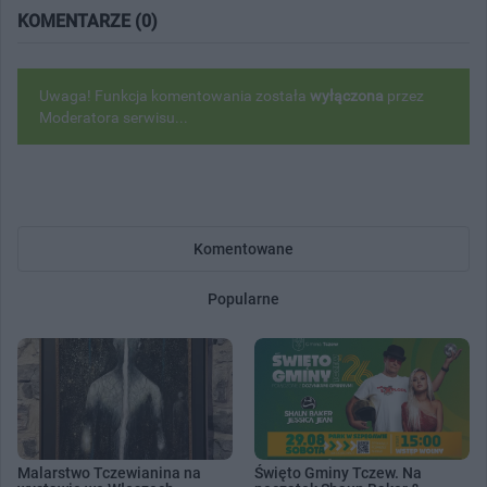
KOMENTARZE (0)
Uwaga! Funkcja komentowania została
wyłączona
przez
Moderatora serwisu...
Komentowane
Popularne
Malarstwo Tczewianina na
Święto Gminy Tczew. Na