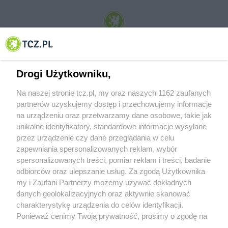
© 2001-2026 Tczew - TCZ.PL Sp. z o.o. Internetowy Serwis Informacyjny Miasta
Tczewa
Drogi Użytkowniku,
Na naszej stronie tcz.pl, my oraz naszych 1162 zaufanych
partnerów uzyskujemy dostęp i przechowujemy informacje
na urządzeniu oraz przetwarzamy dane osobowe, takie jak
unikalne identyfikatory, standardowe informacje wysyłane
przez urządzenie czy dane przeglądania w celu
zapewniania spersonalizowanych reklam, wybór
O FIRMIE
POLITYKA PRYWATNOŚCI
HOSTING
spersonalizowanych treści, pomiar reklam i treści, badanie
REKLAMA
WSPÓŁPRACA
RSS
FACEBOOK
KONTAKT
odbiorców oraz ulepszanie usług. Za zgodą Użytkownika
my i Zaufani Partnerzy możemy używać dokładnych
Nasze serwisy
danych geolokalizacyjnych oraz aktywnie skanować
charakterystykę urządzenia do celów identyfikacji.
Aktualności
Muzyka i kultura
Ponieważ cenimy Twoją prywatność, prosimy o zgodę na
Tcz24
Archiwum wydarzeń
korzystanie z tych technologii poprzez kliknięcie