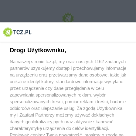
© 2001-2026 Tczew - TCZ.PL Sp. z o.o. Internetowy Serwis Informacyjny Miasta
Tczewa
Drogi Użytkowniku,
Na naszej stronie tcz.pl, my oraz naszych 1162 zaufanych
partnerów uzyskujemy dostęp i przechowujemy informacje
na urządzeniu oraz przetwarzamy dane osobowe, takie jak
unikalne identyfikatory, standardowe informacje wysyłane
przez urządzenie czy dane przeglądania w celu
zapewniania spersonalizowanych reklam, wybór
O FIRMIE
POLITYKA PRYWATNOŚCI
HOSTING
spersonalizowanych treści, pomiar reklam i treści, badanie
REKLAMA
WSPÓŁPRACA
RSS
FACEBOOK
KONTAKT
odbiorców oraz ulepszanie usług. Za zgodą Użytkownika
my i Zaufani Partnerzy możemy używać dokładnych
Nasze serwisy
danych geolokalizacyjnych oraz aktywnie skanować
charakterystykę urządzenia do celów identyfikacji.
Aktualności
Muzyka i kultura
Ponieważ cenimy Twoją prywatność, prosimy o zgodę na