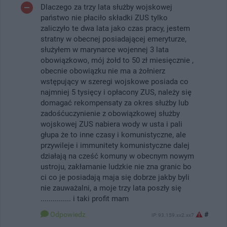
Dlaczego za trzy lata służby wojskowej
państwo nie płaciło składki ZUS tylko
zaliczyło te dwa lata jako czas pracy, jestem
stratny w obecnej posiadającej emeryturze,
służyłem w marynarce wojennej 3 lata
obowiązkowo, mój żołd to 50 zł miesięcznie ,
obecnie obowiązku nie ma a żołnierz
wstępujący w szeregi wojskowe posiada co
najmniej 5 tysięcy i opłacony ZUS, należy się
domagać rekompensaty za okres służby lub
zadośćuczynienie z obowiązkowej służby
wojskowej ZUS nabiera wody w usta i pali
głupa że to inne czasy i komunistyczne, ale
przywileje i immunitety komunistyczne dalej
działają na cześć komuny w obecnym nowym
ustroju, zakłamanie ludzkie nie zna granic bo
ci co je posiadają maja się dobrze jakby byli
nie zauważalni, a moje trzy lata poszły się
............... i taki profit mam
Odpowiedz
#
IP: 93.159.xx2.xx7