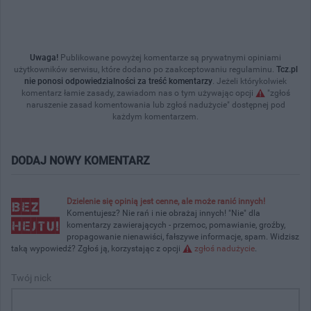
Uwaga!
Publikowane powyżej komentarze są prywatnymi opiniami
użytkowników serwisu, które dodano po zaakceptowaniu regulaminu.
Tcz.pl
nie ponosi odpowiedzialności za treść komentarzy
. Jeżeli którykolwiek
komentarz łamie zasady, zawiadom nas o tym używając opcji
"zgłoś
naruszenie zasad komentowania lub zgłoś nadużycie" dostępnej pod
każdym komentarzem.
DODAJ NOWY KOMENTARZ
Dzielenie się opinią jest cenne, ale może ranić innych!
Komentujesz? Nie rań i nie obrażaj innych! "Nie" dla
komentarzy zawierających - przemoc, pomawianie, groźby,
propagowanie nienawiści, fałszywe informacje, spam. Widzisz
taką wypowiedź? Zgłoś ją, korzystając z opcji
zgłoś nadużycie
.
Twój nick