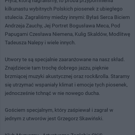
Płyta, którą nagraliśmy, to próba przypomnienia
kilkunastu wybitnych Polskich piosenek z ubiegłego
stulecia. Zagraliśmy miedzy innymi: Byłaś Serca Biciem
Andrzeja Zauchy, Jej Portret Bogusława Meca, Pod
Papugami Czesława Niemena, Kulig Skaldów, Modlitwę
Tadeusza Nalepy i wiele innych.
Utwory te są specjalnie zaaranżowane na nasz skład.
Znajdziecie tam trochę dobrego jazzu, pięknie
brzmiącej muzyki akustycznej oraz rock&rolla. Staramy
się utrzymać wspaniały klimat i emocje tych piosenek,
jednocześnie tchnąć w nie nowego ducha.
Gościem specjalnym, który zaśpiewał i zagrał w
jednym z utworów jest Grzegorz Skawiński.