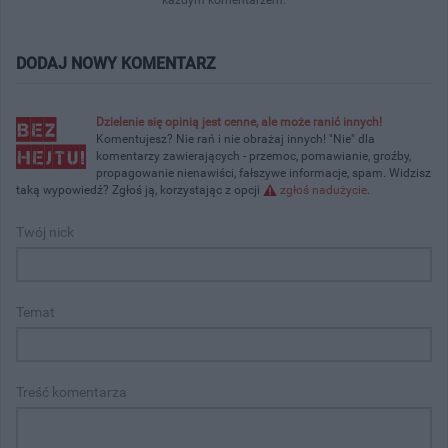
DODAJ NOWY KOMENTARZ
Dzielenie się opinią jest cenne, ale może ranić innych!
Komentujesz? Nie rań i nie obrażaj innych! "Nie" dla
komentarzy zawierających - przemoc, pomawianie, groźby,
propagowanie nienawiści, fałszywe informacje, spam. Widzisz
taką wypowiedź? Zgłoś ją, korzystając z opcji
zgłoś nadużycie
.
Twój nick
Temat
Treść komentarza