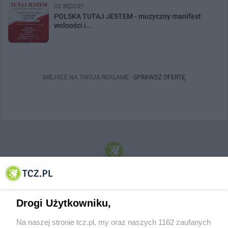
CO BĘDZIE?
POLSKA TUTAJ JESTEM - muzyczny manifest
wolności i...
MIEJSCE NA TWOJĄ REKLAMĘ -
SPRAWDŹ OFERTĘ
© 2001-2026 Tczew - TCZ.PL Sp. z o.o. Internetowy Serwis Informacyjny Miasta
Tczewa
Drogi Użytkowniku,
Na naszej stronie tcz.pl, my oraz naszych 1162 zaufanych