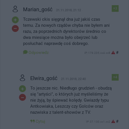
Marian_gość
+3
21.11.2018, 21:12
Tczewski ckis sięgnął dna już jakiś czas
temu. Za nowych rządów chyba nie byłem ani
razu, za poprzednich dyrektorów średnio co
dwa miesiące można było obejrzeć lub
posłuchać naprawdę coś dobrego.
Odpowiedz
#
IP: 178.235.xx4.xx8
Elwira_gość
+4
21.11.2018, 22:40
To jeszcze nic. Niedługo grudzień - obudzą
się "artyści", o których już myśleliśmy że
nie żyją, by śpiewać kolędy. Gwiazdy typu
Antkowiaka, Leszczy czy Golców oraz
nazwiska z talent-showów z TV.
Cytuj
#
IP: 37.130.xx1.xx2