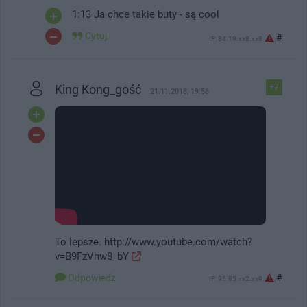
1:13 Ja chce takie buty - są cool
Cytuj
#
IP: 84.19.xx8.xx8
King Kong_gość
+7
21.11.2018, 19:58
To lepsze. http://www.youtube.com/watch?
v=B9FzVhw8_bY
#
Odpowiedz
IP: 95.85.xx2.xx9