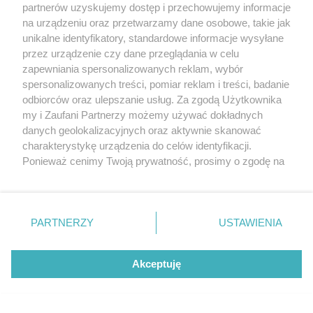
partnerów uzyskujemy dostęp i przechowujemy informacje
na urządzeniu oraz przetwarzamy dane osobowe, takie jak
unikalne identyfikatory, standardowe informacje wysyłane
przez urządzenie czy dane przeglądania w celu
zapewniania spersonalizowanych reklam, wybór
O FIRMIE
POLITYKA PRYWATNOŚCI
HOSTING
spersonalizowanych treści, pomiar reklam i treści, badanie
REKLAMA
WSPÓŁPRACA
RSS
FACEBOOK
KONTAKT
odbiorców oraz ulepszanie usług. Za zgodą Użytkownika
my i Zaufani Partnerzy możemy używać dokładnych
Nasze serwisy
danych geolokalizacyjnych oraz aktywnie skanować
charakterystykę urządzenia do celów identyfikacji.
Aktualności
Muzyka i kultura
Ponieważ cenimy Twoją prywatność, prosimy o zgodę na
Tcz24
Archiwum wydarzeń
korzystanie z tych technologii poprzez kliknięcie
Kronika Policyjna
Telewizja Internetowa
„Akceptuję”. Zgoda jest dobrowolna i zawsze możesz ją
Kalendarz imprez
Sport
zmienić/wycofać klikając przycisk ustawień prywatności
Salony urody i masażu
Żłobki i przedszkola
PARTNERZY
USTAWIENIA
Historia miasta
Zdjęcia miasta
znajdujący się w lewym dolnym rogu strony
. Niektóre
Władze miasta
Zabytki
rodzaje przetwarzania danych nie wymagają zgody
użytkownika, ale masz prawo sprzeciwić się takiemu
Akceptuję
przetwarzaniu. Preferencje będą miały zastosowania tylko
na tej witrynie.
Zainstaluj aplikację Tcz.pl w Google Play:
Android