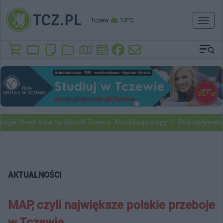
Tczew
13°C
Toggl
naviga
treet View na ulicach Tczewa. Aktualizują mapy
Pod wpływem alkohol
AKTUALNOŚCI
MAP, czyli największe polskie przeboje
w Tczewie