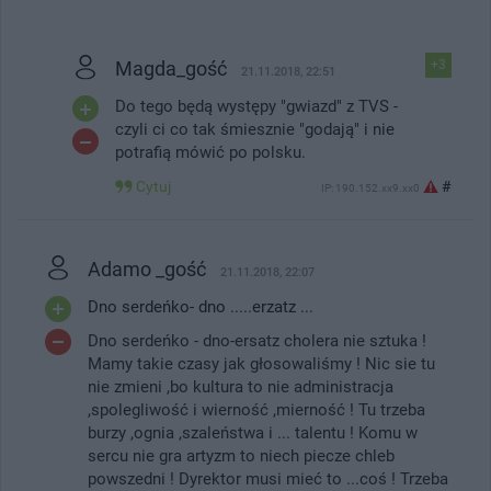
Magda_gość
+3
21.11.2018, 22:51
Do tego będą występy "gwiazd" z TVS -
czyli ci co tak śmiesznie "godają" i nie
potrafią mówić po polsku.
Cytuj
#
IP: 190.152.xx9.xx0
Adamo _gość
21.11.2018, 22:07
Dno serdeńko- dno .....erzatz ...
Dno serdeńko - dno-ersatz cholera nie sztuka !
Mamy takie czasy jak głosowaliśmy ! Nic sie tu
nie zmieni ,bo kultura to nie administracja
,spolegliwość i wierność ,mierność ! Tu trzeba
burzy ,ognia ,szaleństwa i ... talentu ! Komu w
sercu nie gra artyzm to niech piecze chleb
powszedni ! Dyrektor musi mieć to ...coś ! Trzeba