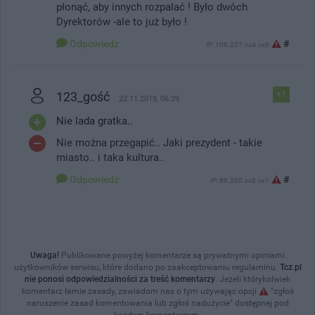
płonąć, aby innych rozpalać ! Było dwóch
Dyrektorów -ale to już było !
Odpowiedz
#
IP: 109.207.xx4.xx6
123_gość
+1
22.11.2018, 06:39
Nie lada gratka..
Nie można przegapić.. Jaki prezydent - takie
miasto.. i taka kultura..
Odpowiedz
#
IP: 89.200.xx8.xx1
Uwaga!
Publikowane powyżej komentarze są prywatnymi opiniami
użytkowników serwisu, które dodano po zaakceptowaniu regulaminu.
Tcz.pl
nie ponosi odpowiedzialności za treść komentarzy
. Jeżeli którykolwiek
komentarz łamie zasady, zawiadom nas o tym używając opcji
"zgłoś
naruszenie zasad komentowania lub zgłoś nadużycie" dostępnej pod
każdym komentarzem.