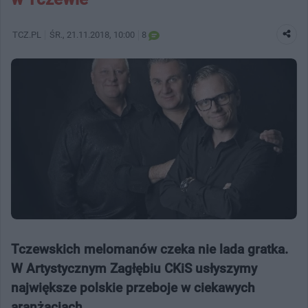
TCZ.PL
ŚR.
, 21.11.2018, 10:00
8
Tczewskich melomanów czeka nie lada gratka.
W Artystycznym Zagłębiu CKiS usłyszymy
największe polskie przeboje w ciekawych
aranżacjach.