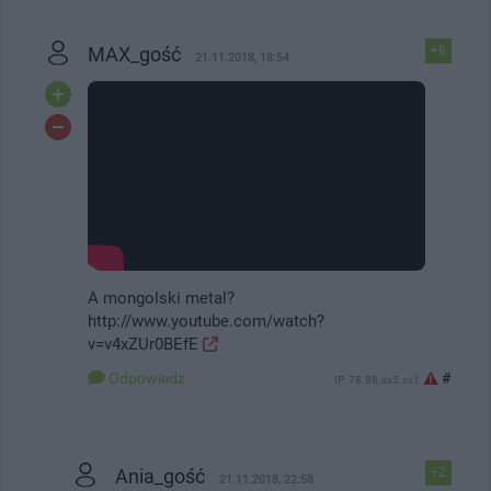
MAX_gość
+8
21.11.2018, 18:54
A mongolski metal?
http://www.youtube.com/watch?
v=v4xZUr0BEfE
#
Odpowiedz
IP: 78.88.xx5.xx1
Ania_gość
+2
21.11.2018, 22:58