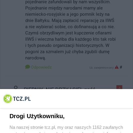
pojednanie zafundowali by nam wszystkim.
Pojednanie między narodami mamy ale
niemiecko-rosyjskie a jego pomnik leży na
dnie Bałtyku. Mają zapłacić reparację za IIWŚ
a nie wybierać sobie, co dofinansują a co nie.
Czymś obrzydliwym jest kupczenie ofiarami
IIWŚ i wieczna hańba dla każdego kto tak robi
i tych pseudo organizacji historycznych. W
pogoni za szmalem już chyba zgubili dumę
narodową.
Odpowiedz
#
Uż. zarejestrowany
PIERNIK, NIE DRZYJ SIĘ!_gość
-1
08.11.2019, 07:40
Do PIERNIKA by nie PIERNICZYŁ!
Drogi Użytkowniku,
Czemu ty tak się DRZESZ na tym forum? Poza
Na naszej stronie tcz.pl, my oraz naszych 1162 zaufanych
KRZYKIEM i obrażaniem innych nie wnosisz