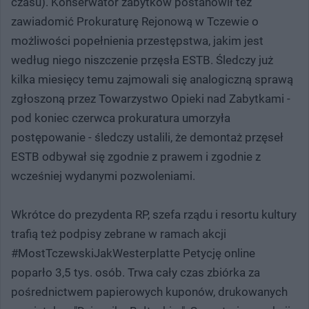
czasu). Konserwator zabytków postanowił też
zawiadomić Prokuraturę Rejonową w Tczewie o
możliwości popełnienia przestępstwa, jakim jest
według niego niszczenie przęsła ESTB. Śledczy już
kilka miesięcy temu zajmowali się analogiczną sprawą
zgłoszoną przez Towarzystwo Opieki nad Zabytkami -
pod koniec czerwca prokuratura umorzyła
postępowanie - śledczy ustalili, że demontaż przęseł
ESTB odbywał się zgodnie z prawem i zgodnie z
wcześniej wydanymi pozwoleniami.
Wkrótce do prezydenta RP, szefa rządu i resortu kultury
trafią też podpisy zebrane w ramach akcji
#MostTczewskiJakWesterplatte Petycję online
poparło 3,5 tys. osób. Trwa cały czas zbiórka za
pośrednictwem papierowych kuponów, drukowanych