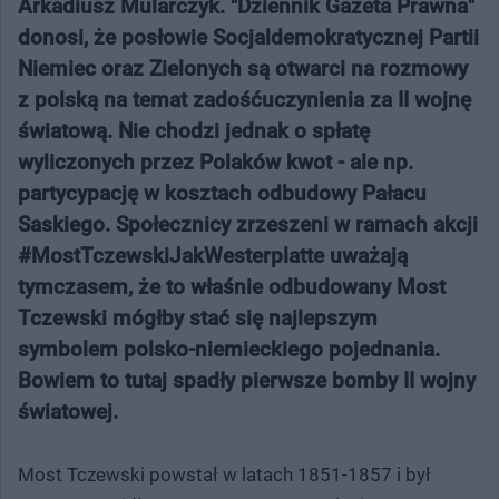
Arkadiusz Mularczyk. "Dziennik Gazeta Prawna"
donosi, że posłowie Socjaldemokratycznej Partii
Niemiec oraz Zielonych są otwarci na rozmowy
z polską na temat zadośćuczynienia za II wojnę
światową. Nie chodzi jednak o spłatę
wyliczonych przez Polaków kwot - ale np.
partycypację w kosztach odbudowy Pałacu
Saskiego. Społecznicy zrzeszeni w ramach akcji
#MostTczewskiJakWesterplatte uważają
tymczasem, że to właśnie odbudowany Most
Tczewski mógłby stać się najlepszym
symbolem polsko-niemieckiego pojednania.
Bowiem to tutaj spadły pierwsze bomby II wojny
światowej.
Most Tczewski powstał w latach 1851-1857 i był