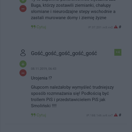
Buga, którzy zostawili ziemianki, chałupy
słomiane i nieurodzajne stepy wschodnie a
zastali murowane domy i ziemię żyzne
Cytuj
#
IP: 37.201.xx3.xx2
Gość_gość_gość_gość_gość
+4
08.11.2019, 06:43
Urojenia !?
Głupcom należałoby wymyśleć trudniejszy
sposób rozmnażania się! Podłością być
trollem PiS i przedstawicielem PiS jak
Smoliński !!!!
Cytuj
#
IP: 188.146.xx9.xx7