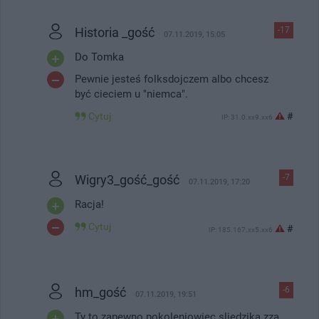
Historia _gość
-17
07.11.2019, 15:05
Do Tomka
Pewnie jesteś folksdojczem albo chcesz
być cieciem u "niemca".
Cytuj
#
IP: 31.0.xx9.xx6
Wigry3_gość_gość
-7
07.11.2019, 17:20
Racja!
Cytuj
#
IP: 185.167.xx5.xx6
hm_gość
-6
07.11.2019, 19:51
Ty to zapewno pokoleniowiec sljedzika zza