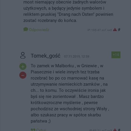
most niemający obecnie żadnych walorów
użytkowych, a będący jedynie symbolem i
reliktem pruskiej "Drang nach Osten" powinien
zostać rozebrany do końca.
Odpowiedz
#
IP: 195.47.xx1.xx0
Tomek_gość
+14
07.11.2019, 12:59
To zamek w Malborku , w Gniewie , w
Piasecznie i wiele innych tez trzeba
rozebrać bo po co marnować kasę na
utrzymywanie niemieckich zamków , na
ch... to komu. To oczywiście ironia jak
byś się nie zorientował . Masz bardzo
krótkowzroczne myślenie , pewnie
pochodzisz ze wschodniej strony Wisły ,
albo szukasz pracy w spółce skarbu
państwa ;)
Cytuj
#
IP: 83.21.xx7.xx3