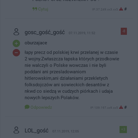
Cytuj
#
IP: 37.249.xx3.xx5
gosc_gość_gość
-8
07.11.2019, 11:52
oburzajace
łapy precz od polskiej krwi przelanej w czasie
2 wojny.Zwłaszcza łapska których przodkowie
nie walczyli o Polske wowczas i nie byli
poddani ani przesladowaniom
hitlerowskim,ani działaniami przekletych
folksdojczów ani sowieckich desantów z
nkwd co siedzą w cudzych piórkach i udaja
nowych lepszych Polaków.
Odpowiedz
#
IP: 109.197.xx9.xx5
LOL_gość
+3
07.11.2019, 12:05