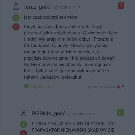
teraz_gość
-6
07.11.2019, 14:07
jest czas zburzyć ten most
może już czas zburzyć ten most , który
przynosi tylko wstyd miastu. Wszyscy politycy
i radni wycierają nim sobie odbyt . Przez tyle
lat zbudowali by nowy. Miasto szczyci się ,
mając logo tej ruiny. Mam nadzieję ,że
przyjdzie surowa zima i kra pokaże co potrafi.
Od Niemców nic nie chcemy , to wrogi nam
kraj . Tylko patrzą jak nas wykorzystać i to
rękami Judaszów -polaczkuf.
Odpowiedz
#
IP: 109.207.xx6.xx1
PIERNIK_gość
+4
07.11.2019, 14:27
KURNA CHATA! KOLEJNY DESTRUKTOR I
PROPAGATOR NIENAWIŚCI SKĄD WY SIĘ