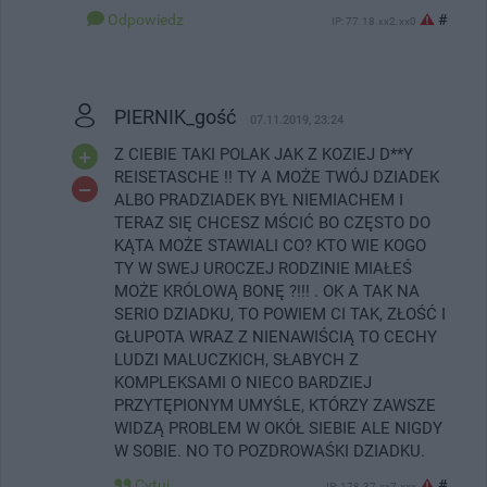
Odpowiedz
#
IP: 77.18.xx2.xx0
PIERNIK_gość
07.11.2019, 23:24
Z CIEBIE TAKI POLAK JAK Z KOZIEJ D**Y
REISETASCHE !! TY A MOŻE TWÓJ DZIADEK
ALBO PRADZIADEK BYŁ NIEMIACHEM I
TERAZ SIĘ CHCESZ MŚCIĆ BO CZĘSTO DO
KĄTA MOŻE STAWIALI CO? KTO WIE KOGO
TY W SWEJ UROCZEJ RODZINIE MIAŁEŚ
MOŻE KRÓLOWĄ BONĘ ?!!! . OK A TAK NA
SERIO DZIADKU, TO POWIEM CI TAK, ZŁOŚĆ I
GŁUPOTA WRAZ Z NIENAWIŚCIĄ TO CECHY
LUDZI MALUCZKICH, SŁABYCH Z
KOMPLEKSAMI O NIECO BARDZIEJ
PRZYTĘPIONYM UMYŚLE, KTÓRZY ZAWSZE
WIDZĄ PROBLEM W OKÓŁ SIEBIE ALE NIGDY
W SOBIE. NO TO POZDROWAŚKI DZIADKU.
Cytuj
#
IP: 178.37.xx7.xxx