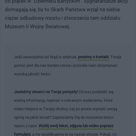
co piątek w "Dzienniku Bałtyckim". Sygnatariusze akcji
domagają się, by to Skarb Państwa wziął na siebie
ciężar odbudowy mostu i stworzenia tam oddziału
Muzeum II Wojny Światowej.
Jeśli zauważyłeś/aś błąd w artykule,
prosimy o kontakt
. Twoja
pomoc jest dla nas bardzo cenna i pozwala nam utrzymywać
wysoką jakość treści.
Jesteśmy otwarci na Twoje pomysły!
Chcesz podzielić się
ważną informacją, napisać o ciekawym wydarzeniu, które
miało miejsce w Twojej okolicy, czy po prostu wyrazić swoją
opinię na jakiś temat? Zapraszamy Cię do tworzenia treści
razem z nami.
Wyślij swój tekst, zdjęcia lub wideo poprzez
formularz
, a my opublikujemy je na naszej stronie. Pokaż, co