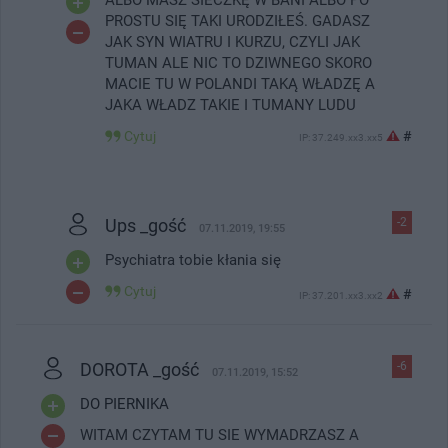
PROSTU SIĘ TAKI URODZIŁEŚ. GADASZ
JAK SYN WIATRU I KURZU, CZYLI JAK
TUMAN ALE NIC TO DZIWNEGO SKORO
MACIE TU W POLANDI TAKĄ WŁADZĘ A
JAKA WŁADZ TAKIE I TUMANY LUDU
Cytuj
#
IP: 37.249.xx3.xx5
Ups _gość
-2
07.11.2019, 19:55
Psychiatra tobie kłania się
Cytuj
#
IP: 37.201.xx3.xx2
DOROTA _gość
-6
07.11.2019, 15:52
DO PIERNIKA
WITAM CZYTAM TU SIE WYMADRZASZ A