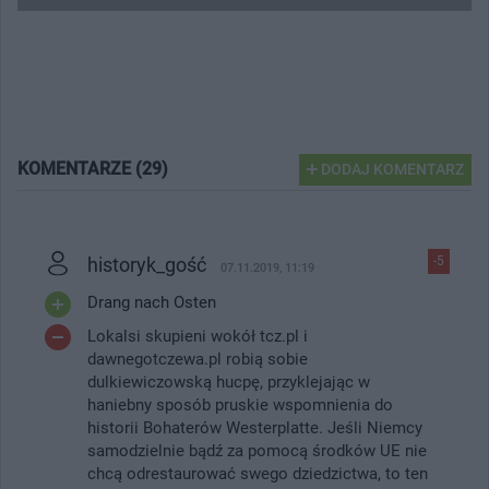
KOMENTARZE (29)
DODAJ KOMENTARZ
historyk_gość
-5
07.11.2019, 11:19
Drang nach Osten
Lokalsi skupieni wokół tcz.pl i
dawnegotczewa.pl robią sobie
dulkiewiczowską hucpę, przyklejając w
haniebny sposób pruskie wspomnienia do
historii Bohaterów Westerplatte. Jeśli Niemcy
samodzielnie bądź za pomocą środków UE nie
chcą odrestaurować swego dziedzictwa, to ten