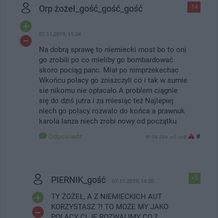
Orp żożeł_gość_gość_gość
-14
07.11.2019, 11:24
Na dobrą sprawę to niemiecki most bo to oni
go zrobili po co mieliby go bombardować
skoro pociąg panc. Miał po nimprzekechac
Wkońcu polacy go zniszczyli co i tak w sumie
sie nikomu nie opłacało A problem ciągnie
się do dziś jutra i za miesiąc też Najlepiej
niech go polacy rozwalo do końca a prawnuk
karola lanza niech zrobi nowy od początku
Odpowiedz
#
IP: 94.254.xx1.xx8
PIERNIK_gość
+5
07.11.2019, 14:20
TY ŻOŻEŁ, A Z NIEMIECKICH AUT
KORZYSTASZ ?! TO MOŻE MY JAKO
POLACY CI JE ROZWALIMY CO ?