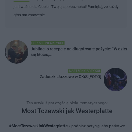
jest ważne dla Ciebie i Twojej społeczności! Pamiętaj, że każdy
głos ma znaczenie.
POPRZEDNI ARTYKUŁ
Jubilaci o recepcie na długotrwałe pożycie: "W dzień
się kłócić,...
NASTĘPNY ARTYKUŁ
Zaduszki Jazzowe w CKiS [FOTO]
Ten artykuł jest częścią bloku tematycznego:
Most Tczewski jak Westerplatte
#MostTczewskiJakWesterplatte
« podpisz petycję, aby państwo