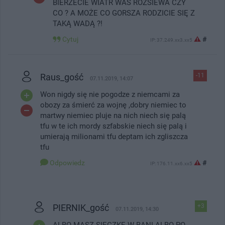
BIERZECIE WIATR WAS ROZSIEWA CZY
CO ? A MOŻE CO GORSZA RODZICIE SIĘ Z
TAKĄ WADĄ ?!
Cytuj
#
IP: 37.249.xx3.xx5
Raus_gość
-11
07.11.2019, 14:07
Won nigdy się nie pogodze z niemcami za
obozy za śmierć za wojnę ,dobry niemiec to
martwy niemiec pluje na nich niech się palą
tfu w te ich mordy szfabskie niech się palą i
umierają milionami tfu deptam ich zgliszcza
tfu
Odpowiedz
#
IP: 176.11.xx6.xx5
PIERNIK_gość
+3
07.11.2019, 14:30
ALBO MASZ SIECZKĘ W BANI ALBO PO