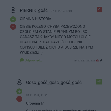
PIERNIK_gość
-1
07.11.2019, 19:01
CIEMNA HISTORIA
CIEBIE KOLEGO, CHYBA PRZEWOŻONO
CZOŁGIEM W STANIE PŁYNNYM BO , BO
GADASZ TAK JAKBY NIECO MÓZGU CI SIĘ
ULAŁO NA PEDAŁ GAZU :) LEPIEJ NIE
ODPISUJ I SIEDŹ CICHO A DOBRZE NA TYM
WYJDZIESZ :)
Odpowiedz
#
IP: 178.37.xx7.xxx
Gośc_gość_gość_gość_gość
+8
07.11.2019, 21:30
Urojenia !?
Głupcom należałoby wymyśleć trudniejszy