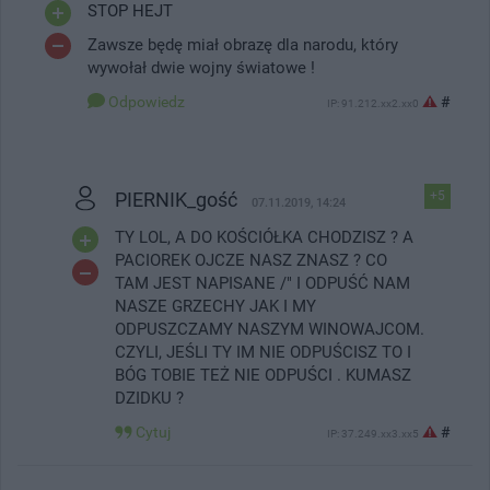
STOP HEJT
Zawsze będę miał obrazę dla narodu, który
wywołał dwie wojny światowe !
Odpowiedz
#
IP: 91.212.xx2.xx0
PIERNIK_gość
+5
07.11.2019, 14:24
TY LOL, A DO KOŚCIÓŁKA CHODZISZ ? A
PACIOREK OJCZE NASZ ZNASZ ? CO
TAM JEST NAPISANE /" I ODPUŚĆ NAM
NASZE GRZECHY JAK I MY
ODPUSZCZAMY NASZYM WINOWAJCOM.
CZYLI, JEŚLI TY IM NIE ODPUŚCISZ TO I
BÓG TOBIE TEŻ NIE ODPUŚCI . KUMASZ
DZIDKU ?
Cytuj
#
IP: 37.249.xx3.xx5