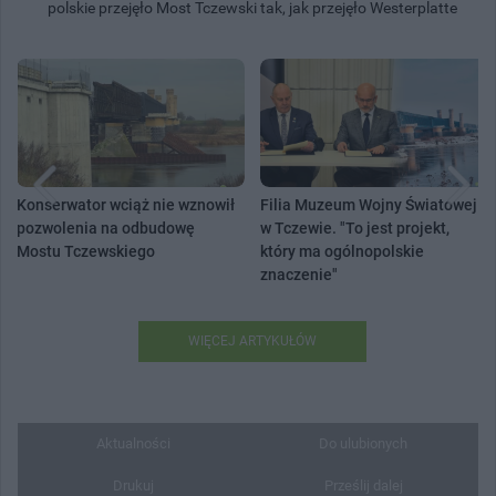
polskie przejęło Most Tczewski tak, jak przejęło Westerplatte
Konserwator wciąż nie wznowił
Filia Muzeum Wojny Światowej
pozwolenia na odbudowę
w Tczewie. "To jest projekt,
Mostu Tczewskiego
który ma ogólnopolskie
znaczenie"
WIĘCEJ ARTYKUŁÓW
Aktualności
Do ulubionych
Drukuj
Prześlij dalej