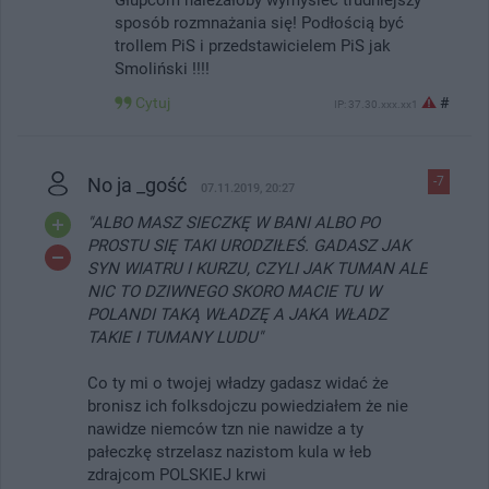
sposób rozmnażania się! Podłością być
trollem PiS i przedstawicielem PiS jak
Smoliński !!!!
Cytuj
#
IP: 37.30.xxx.xx1
No ja _gość
-7
07.11.2019, 20:27
"ALBO MASZ SIECZKĘ W BANI ALBO PO
PROSTU SIĘ TAKI URODZIŁEŚ. GADASZ JAK
SYN WIATRU I KURZU, CZYLI JAK TUMAN ALE
NIC TO DZIWNEGO SKORO MACIE TU W
POLANDI TAKĄ WŁADZĘ A JAKA WŁADZ
TAKIE I TUMANY LUDU"
Co ty mi o twojej władzy gadasz widać że
bronisz ich folksdojczu powiedziałem że nie
nawidze niemców tzn nie nawidze a ty
pałeczkę strzelasz nazistom kula w łeb
zdrajcom POLSKIEJ krwi