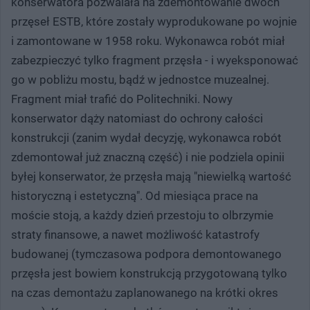
konserwatora pozwalała na zdemontowanie dwóch
przęseł ESTB, które zostały wyprodukowane po wojnie
i zamontowane w 1958 roku. Wykonawca robót miał
zabezpieczyć tylko fragment przęsła - i wyeksponować
go w pobliżu mostu, bądź w jednostce muzealnej.
Fragment miał trafić do Politechniki. Nowy
konserwator dąży natomiast do ochrony całości
konstrukcji (zanim wydał decyzję, wykonawca robót
zdemontował już znaczną część) i nie podziela opinii
byłej konserwator, że przęsła mają "niewielką wartość
historyczną i estetyczną". Od miesiąca prace na
moście stoją, a każdy dzień przestoju to olbrzymie
straty finansowe, a nawet możliwość katastrofy
budowanej (tymczasowa podpora demontowanego
przęsła jest bowiem konstrukcją przygotowaną tylko
na czas demontażu zaplanowanego na krótki okres