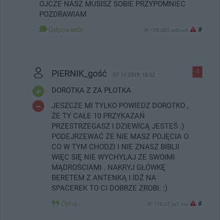
OJCZE NASZ MUSISZ SOBIE PRZYPOMNIEC
POZDRAWIAM
Odpowiedz
#
IP: 109.207.xx5.xx9
PIERNIK_gość
-1
07.11.2019, 18:52
DOROTKA Z ZA PŁOTKA
JESZCZE MI TYLKO POWIEDZ DOROTKO ,
ŻE TY CAŁE 10 PRZYKAZAŃ
PRZESTRZEGASZ I DZIEWICĄ JESTEŚ :)
PODEJRZEWAĆ ŻE NIE MASZ POJĘCIA O
CO W TYM CHODZI I NIE ZNASZ BIBLII
WIĘC SIĘ NIE WYCHYLAJ ZE SWOIMI
MĄDROŚCIAMI . NAKRYJ GŁÓWKĘ
BERETEM Z ANTENKĄ I IDŹ NA
SPACEREK TO CI DOBRZE ZROBI. :)
Cytuj
#
IP: 178.37.xx7.xxx