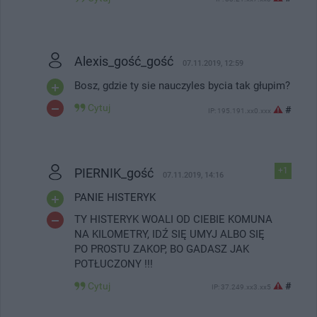
Alexis_gość_gość
07.11.2019, 12:59
Bosz, gdzie ty sie nauczyles bycia tak głupim?
Cytuj
#
IP: 195.191.xx0.xxx
PIERNIK_gość
+1
07.11.2019, 14:16
PANIE HISTERYK
TY HISTERYK WOALI OD CIEBIE KOMUNA
NA KILOMETRY, IDŹ SIĘ UMYJ ALBO SIĘ
PO PROSTU ZAKOP, BO GADASZ JAK
POTŁUCZONY !!!
Cytuj
#
IP: 37.249.xx3.xx5