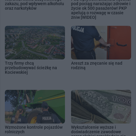
zakazu, pod wpływem alkoholu
pod pociąg narażając zdrowie i
oraz narkotyków
życie ok 500 pasażerów! PKP
apelują o rozwagę w czasie
żniw [WIDEO]
Trzy firmy chcą
Areszt za znęcanie się nad
przebudowywać ścieżkę na
rodziną
Kociewskiej
Wzmożone kontrole pojazdów
Wykształcenie wyższe i
rolniczych
doświadczenie zawodowe