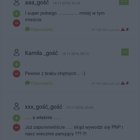
aaa_gość
+14
14.11.2018, 16:13
I super jednego ................ mniej w tym
mieście
Odpowiedz
#
IP: 109.207.xx5.xxx
Kamila _gość
+4
15.11.2018, 08:12
.
Pewnie z braku chętnych .. :-)
Odpowiedz
#
IP: 193.243.xx3.xx9
xxx_gość_gość
15.11.2018, 20:04
..... a właśnie .....
Już zapomnieliście ..... skąd wywodzi się PNP i
nasz wiecznie panujący ??? !!!