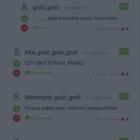
gość_gość
+13
14.11.2018, 17:12
........... jedyną słuszną opcją i kościołem.
Cytuj
#
IP: 109.207.xx9.xx8
kika_gość_gość_gość
+14
14.11.2018, 15:21
CZY UBEK STRACIŁ PAMIĘĆ.
Odpowiedz
#
IP: 109.207.xx3.xx8
Mimimpnb_gość_gość
+17
14.11.2018, 15:59
Piewca jednej partii, miłośnik prezesa Polski
Odpowiedz
#
IP: 5.173.xxx.xx0