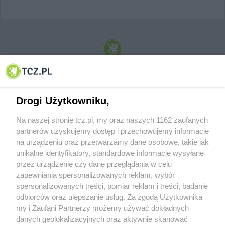
© 2001-2026 Tczew - TCZ.PL Sp. z o.o. Internetowy Serwis Informacyjny Miasta
Tczewa
Drogi Użytkowniku,
Na naszej stronie tcz.pl, my oraz naszych 1162 zaufanych
partnerów uzyskujemy dostęp i przechowujemy informacje
na urządzeniu oraz przetwarzamy dane osobowe, takie jak
unikalne identyfikatory, standardowe informacje wysyłane
przez urządzenie czy dane przeglądania w celu
zapewniania spersonalizowanych reklam, wybór
O FIRMIE
POLITYKA PRYWATNOŚCI
HOSTING
spersonalizowanych treści, pomiar reklam i treści, badanie
REKLAMA
WSPÓŁPRACA
RSS
FACEBOOK
KONTAKT
odbiorców oraz ulepszanie usług. Za zgodą Użytkownika
my i Zaufani Partnerzy możemy używać dokładnych
Nasze serwisy
danych geolokalizacyjnych oraz aktywnie skanować