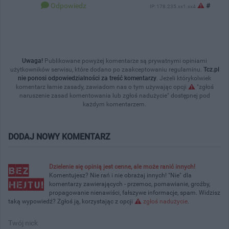
Odpowiedz
#
IP: 178.235.xx1.xx4
Uwaga!
Publikowane powyżej komentarze są prywatnymi opiniami
użytkowników serwisu, które dodano po zaakceptowaniu regulaminu.
Tcz.pl
nie ponosi odpowiedzialności za treść komentarzy
. Jeżeli którykolwiek
komentarz łamie zasady, zawiadom nas o tym używając opcji
"zgłoś
naruszenie zasad komentowania lub zgłoś nadużycie" dostępnej pod
każdym komentarzem.
DODAJ NOWY KOMENTARZ
Dzielenie się opinią jest cenne, ale może ranić innych!
Komentujesz? Nie rań i nie obrażaj innych! "Nie" dla
komentarzy zawierających - przemoc, pomawianie, groźby,
propagowanie nienawiści, fałszywe informacje, spam. Widzisz
taką wypowiedź? Zgłoś ją, korzystając z opcji
zgłoś nadużycie
.
Twój nick