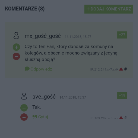
KOMENTARZE (8)
DODAJ KOMENTARZ
mx_gość_gość
+27
14.11.2018, 13:27
Czy to ten Pan, który donosił za komuny na
kolegów, a obecnie mocno związany z jedyną
słuszną opcją?
Odpowiedz
#
IP: 212.244.xx7.xx9
ave_gość
+19
14.11.2018, 13:37
Tak.
Cytuj
#
IP: 109.207.xx5.xxx