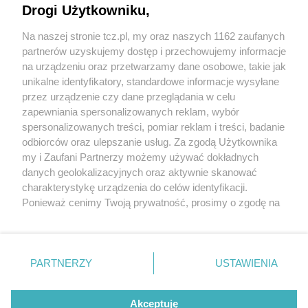
Drogi Użytkowniku,
Na naszej stronie tcz.pl, my oraz naszych 1162 zaufanych
partnerów uzyskujemy dostęp i przechowujemy informacje
na urządzeniu oraz przetwarzamy dane osobowe, takie jak
unikalne identyfikatory, standardowe informacje wysyłane
przez urządzenie czy dane przeglądania w celu
zapewniania spersonalizowanych reklam, wybór
O FIRMIE
POLITYKA PRYWATNOŚCI
HOSTING
spersonalizowanych treści, pomiar reklam i treści, badanie
REKLAMA
WSPÓŁPRACA
RSS
FACEBOOK
KONTAKT
odbiorców oraz ulepszanie usług. Za zgodą Użytkownika
my i Zaufani Partnerzy możemy używać dokładnych
Nasze serwisy
danych geolokalizacyjnych oraz aktywnie skanować
charakterystykę urządzenia do celów identyfikacji.
Aktualności
Muzyka i kultura
Ponieważ cenimy Twoją prywatność, prosimy o zgodę na
Tcz24
Archiwum wydarzeń
korzystanie z tych technologii poprzez kliknięcie
Kronika Policyjna
Telewizja Internetowa
„Akceptuję”. Zgoda jest dobrowolna i zawsze możesz ją
Kalendarz imprez
Sport
zmienić/wycofać klikając przycisk ustawień prywatności
Salony urody i masażu
Żłobki i przedszkola
PARTNERZY
USTAWIENIA
Historia miasta
Zdjęcia miasta
znajdujący się w lewym dolnym rogu strony
. Niektóre
Władze miasta
Zabytki
rodzaje przetwarzania danych nie wymagają zgody
użytkownika, ale masz prawo sprzeciwić się takiemu
Akceptuję