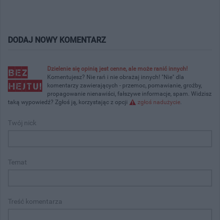
DODAJ NOWY KOMENTARZ
Dzielenie się opinią jest cenne, ale może ranić innych!
Komentujesz? Nie rań i nie obrażaj innych! "Nie" dla
komentarzy zawierających - przemoc, pomawianie, groźby,
propagowanie nienawiści, fałszywe informacje, spam. Widzisz
taką wypowiedź? Zgłoś ją, korzystając z opcji
zgłoś nadużycie
.
Twój nick
Temat
Treść komentarza