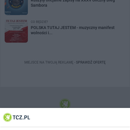
Ruszyły oficjalne zapisy na XXXV Uliczny Bieg
Sambora
CO BĘDZIE?
POLSKA TUTAJ JESTEM - muzyczny manifest
wolności i...
MIEJSCE NA TWOJĄ REKLAMĘ -
SPRAWDŹ OFERTĘ
© 2001-2026 Tczew - TCZ.PL Sp. z o.o. Internetowy Serwis Informacyjny Miasta
Tczewa