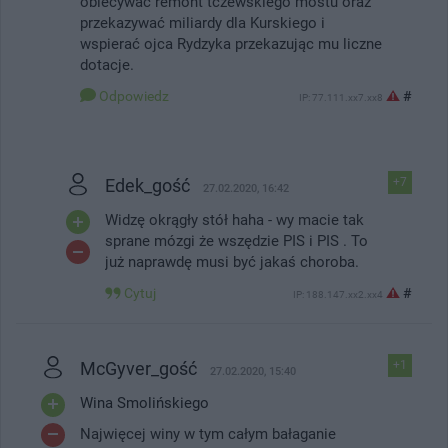
obiecywać remont tczewskiego mostu oraz
przekazywać miliardy dla Kurskiego i
wspierać ojca Rydzyka przekazując mu liczne
dotacje.
Odpowiedz
#
IP: 77.111.xx7.xx8
Edek_gość
+7
27.02.2020, 16:42
Widzę okrągły stół haha - wy macie tak
sprane mózgi że wszędzie PIS i PIS . To
już naprawdę musi być jakaś choroba.
Cytuj
#
IP: 188.147.xx2.xx4
McGyver_gość
+1
27.02.2020, 15:40
Wina Smolińskiego
Najwięcej winy w tym całym bałaganie