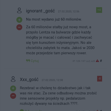
ignorant _gość
+4
27.02.2020, 12:56
Na most wydano już 60 milionów.
Za 60 milionów stałby już nowy most, a
przęsło Lentza na bulwarze gdzie każdy
mógłby je macać i całować i zachwycać
się tym kunsztem inżynieryjnym. No ale
chcieliśta zabytek to mata. Jakoś w 2030
może przejedzie tam pierwszy rower.
Cytuj
#
IP: 109.197.xx2.xx9
Xxx_gość
-8
27.02.2020, 12:08
Rezebrać w cholerę to dziadostwo jak i tak
was nie stac. Za cene odbudowy można zrobić
inne sensowne projekty np. pedalarzom
rozłożyć dywany na ścieżkach ????.