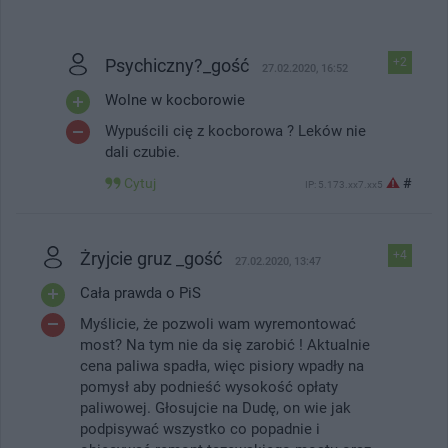
Psychiczny?_gość
+2
27.02.2020, 16:52
Wolne w kocborowie
Wypuścili cię z kocborowa ? Leków nie
dali czubie.
Cytuj
#
IP: 5.173.xx7.xx5
Żryjcie gruz _gość
+4
27.02.2020, 13:47
Cała prawda o PiS
Myślicie, że pozwoli wam wyremontować
most? Na tym nie da się zarobić ! Aktualnie
cena paliwa spadła, więc pisiory wpadły na
pomysł aby podnieść wysokość opłaty
paliwowej. Głosujcie na Dudę, on wie jak
podpisywać wszystko co popadnie i