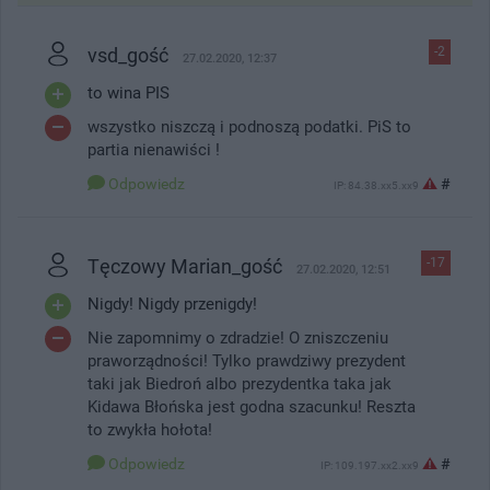
vsd_gość
-2
27.02.2020, 12:37
to wina PIS
wszystko niszczą i podnoszą podatki. PiS to
partia nienawiści !
Odpowiedz
#
IP: 84.38.xx5.xx9
Tęczowy Marian_gość
-17
27.02.2020, 12:51
Nigdy! Nigdy przenigdy!
Nie zapomnimy o zdradzie! O zniszczeniu
praworządności! Tylko prawdziwy prezydent
taki jak Biedroń albo prezydentka taka jak
Kidawa Błońska jest godna szacunku! Reszta
to zwykła hołota!
Odpowiedz
#
IP: 109.197.xx2.xx9