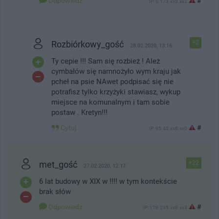
Odpowiedz
#
IP: 5.173.xx5.xx2
Rozbiórkowy_gość
+2
28.02.2020, 13:16
Ty cepie !!! Sam się rozbież ! Ależ
cymbałów się namnożyło wym kraju jak
pcheł na psie NAwet podpisać się nie
potrafisz tylko krzyżyki stawiasz, wykup
miejsce na komunalnym i tam sobie
postaw . Kretyn!!!
Cytuj
#
IP: 95.40.xx8.xx0
met_gość
+22
27.02.2020, 12:17
6 lat budowy w XIX w !!!! w tym kontekście
brak słów
Odpowiedz
#
IP: 178.235.xx8.xx3