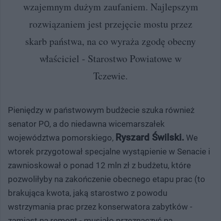
wzajemnym dużym zaufaniem. Najlepszym
rozwiązaniem jest przejęcie mostu przez
skarb państwa, na co wyraża zgodę obecny
właściciel - Starostwo Powiatowe w
Tczewie.
Pieniędzy w państwowym budżecie szuka również
senator PO, a do niedawna wicemarszałek
Ryszard Świlski.
województwa pomorskiego,
We
wtorek przygotował specjalne wystąpienie w Senacie i
zawnioskował o ponad 12 mln zł z budżetu, które
pozwoliłyby na zakończenie obecnego etapu prac (to
brakująca kwota, jaką starostwo z powodu
wstrzymania prac przez konserwatora zabytków -
zamiast na remont - musiało przeznaczyć na