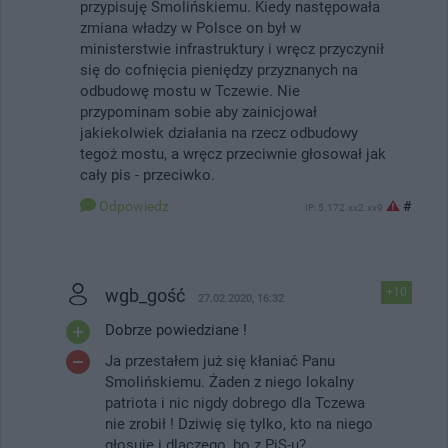
przypisuję Smolińskiemu. Kiedy następowała
zmiana władzy w Polsce on był w
ministerstwie infrastruktury i wręcz przyczynił
się do cofnięcia pieniędzy przyznanych na
odbudowę mostu w Tczewie. Nie
przypominam sobie aby zainicjował
jakiekolwiek działania na rzecz odbudowy
tegoż mostu, a wręcz przeciwnie głosował jak
cały pis - przeciwko.
Odpowiedz
#
IP: 5.172.xx2.xx9
wgb_gość
+10
27.02.2020, 16:32
Dobrze powiedziane !
Ja przestałem już się kłaniać Panu
Smolińskiemu. Żaden z niego lokalny
patriota i nic nigdy dobrego dla Tczewa
nie zrobił ! Dziwię się tylko, kto na niego
głosuje i dlaczego, bo z PiS-u?