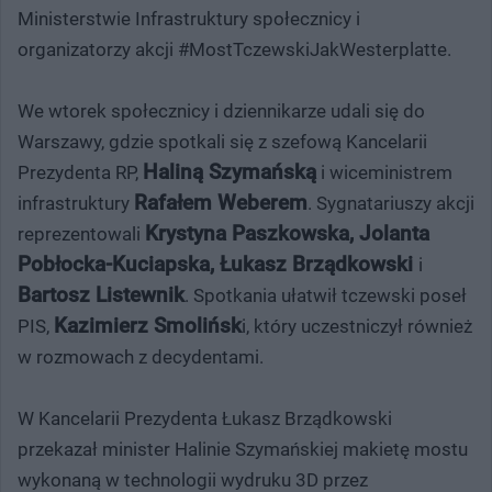
Ministerstwie Infrastruktury społecznicy i
organizatorzy akcji #MostTczewskiJakWesterplatte.
We wtorek społecznicy i dziennikarze udali się do
Warszawy, gdzie spotkali się z szefową Kancelarii
Haliną Szymańską
Prezydenta RP,
i wiceministrem
Rafałem Weberem
infrastruktury
. Sygnatariuszy akcji
Krystyna Paszkowska, Jolanta
reprezentowali
Pobłocka-Kuciapska, Łukasz Brządkowski
i
Bartosz Listewnik
. Spotkania ułatwił tczewski poseł
Kazimierz Smolińsk
PIS,
i, który uczestniczył również
w rozmowach z decydentami.
W Kancelarii Prezydenta Łukasz Brządkowski
przekazał minister Halinie Szymańskiej makietę mostu
wykonaną w technologii wydruku 3D przez