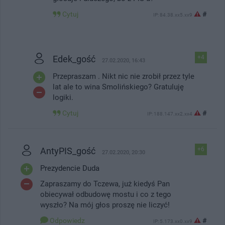
Cytuj
#
IP: 84.38.xx5.xx9
Edek_gość
+4
27.02.2020, 16:43
Przepraszam . Nikt nic nie zrobił przez tyle
lat ale to wina Smolińskiego? Gratuluję
logiki.
Cytuj
#
IP: 188.147.xx2.xx4
AntyPIS_gość
+6
27.02.2020, 20:30
Prezydencie Duda
Zapraszamy do Tczewa, już kiedyś Pan
obiecywał odbudowę mostu i co z tego
wyszło? Na mój głos proszę nie liczyć!
Odpowiedz
#
IP: 5.173.xx0.xx9