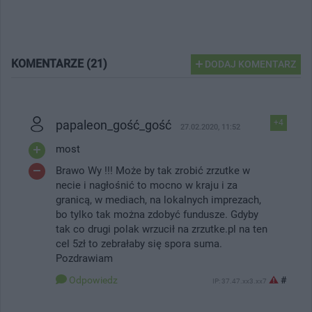
KOMENTARZE (21)
DODAJ KOMENTARZ
papaleon_gość_gość
+4
27.02.2020, 11:52
most
Brawo Wy !!! Może by tak zrobić zrzutke w
necie i nagłośnić to mocno w kraju i za
granicą, w mediach, na lokalnych imprezach,
bo tylko tak można zdobyć fundusze. Gdyby
tak co drugi polak wrzucił na zrzutke.pl na ten
cel 5zł to zebrałaby się spora suma.
Pozdrawiam
Odpowiedz
#
IP: 37.47.xx3.xx7