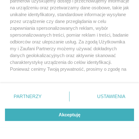
partnerów uzyskujemy dostęp i przechowujemy informacje
Bez kitu k***a, burzyć to w ch** i postawić
na urządzeniu oraz przetwarzamy dane osobowe, takie jak
pontonowy xd
unikalne identyfikatory, standardowe informacje wysyłane
przez urządzenie czy dane przeglądania w celu
Odpowiedz
#
IP: 83.20.xx8.xx1
zapewniania spersonalizowanych reklam, wybór
spersonalizowanych treści, pomiar reklam i treści, badanie
odbiorców oraz ulepszanie usług. Za zgodą Użytkownika
do Ggg_gość
+1
my i Zaufani Partnerzy możemy używać dokładnych
28.02.2020, 14:04
danych geolokalizacyjnych oraz aktywnie skanować
Muzgu to ty nie używasz i nie sil się bo go
charakterystykę urządzenia do celów identyfikacji.
poprostu nie masz. co do mostu
Ponieważ cenimy Twoją prywatność, prosimy o zgodę na
pontonowego , rozumiem że masz dobre
korzystanie z tych technologii poprzez kliknięcie
skojarzenia. Prawdopodobnie na takim
„Akceptuję”. Zgoda jest dobrowolna i zawsze możesz ją
cudzie techniki cię zrobiono!
zmienić/wycofać klikając przycisk ustawień prywatności
Cytuj
#
PARTNERZY
USTAWIENIA
IP: 95.40.xx8.xx0
znajdujący się w lewym dolnym rogu strony
. Niektóre
rodzaje przetwarzania danych nie wymagają zgody
użytkownika, ale masz prawo sprzeciwić się takiemu
Akceptuję
przetwarzaniu. Preferencje będą miały zastosowania tylko
Gelek_gość_gość
+2
27.02.2020, 22:54
na tej witrynie.
60 milionów? Dajcie mi ta kasę będę
przewoził łódka do końca mojego zycia
Zapoznaj się z poniższymi informacjami, abyś mógł