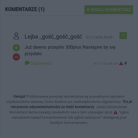
KOMENTARZE (1)
DODAJ KOMENTARZ
Lejba _gość_gość_gość
+1
27.11.2024, 09:29
Już dawno przepite 300plus Następne by się
przydało
Odpowiedz
#
IP: 5.173.xx6.xx6
Uwaga!
Publikowane powyżej komentarze są prywatnymi opiniami
użytkowników serwisu, które dodano po zaakceptowaniu regulaminu.
Tcz.pl
nie ponosi odpowiedzialności za treść komentarzy
. Jeżeli którykolwiek
komentarz łamie zasady, zawiadom nas o tym używając opcji
"zgłoś
naruszenie zasad komentowania lub zgłoś nadużycie" dostępnej pod
każdym komentarzem.