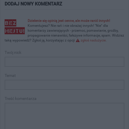
DODAJ NOWY KOMENTARZ
Dzielenie się opinią jest cenne, ale może ranić innych!
Komentujesz? Nie rań i nie obrażaj innych! "Nie" dla
komentarzy zawierających - przemoc, pomawianie, groźby,
propagowanie nienawiści, fałszywe informacje, spam. Widzisz
taką wypowiedź? Zgłoś ją, korzystając z opcji
zgłoś nadużycie
.
Twój nick
Temat
Treść komentarza