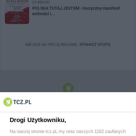
CO BĘDZIE?
POLSKA TUTAJ JESTEM - muzyczny manifest
wolności i...
MIEJSCE NA TWOJĄ REKLAMĘ -
SPRAWDŹ OFERTĘ
© 2001-2026 Tczew - TCZ.PL Sp. z o.o. Internetowy Serwis Informacyjny Miasta
Tczewa
Drogi Użytkowniku,
Na naszej stronie tcz.pl, my oraz naszych 1162 zaufanych