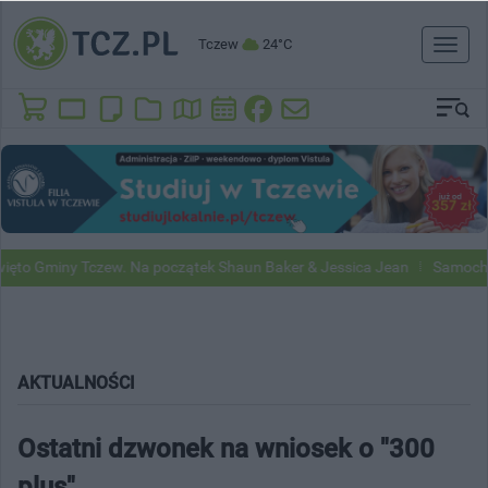
Tczew
24°C
Toggl
naviga
 Gminy Tczew. Na początek Shaun Baker & Jessica Jean
Samochody Go
AKTUALNOŚCI
Ostatni dzwonek na wniosek o "300
plus"