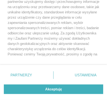
partnerów uzyskujemy dostęp i przechowujemy informacje
na urządzeniu oraz przetwarzamy dane osobowe, takie jak
unikalne identyfikatory, standardowe informacje wysyłane
przez urządzenie czy dane przeglądania w celu
zapewniania spersonalizowanych reklam, wybór
O FIRMIE
POLITYKA PRYWATNOŚCI
HOSTING
spersonalizowanych treści, pomiar reklam i treści, badanie
REKLAMA
WSPÓŁPRACA
RSS
FACEBOOK
KONTAKT
odbiorców oraz ulepszanie usług. Za zgodą Użytkownika
my i Zaufani Partnerzy możemy używać dokładnych
Nasze serwisy
danych geolokalizacyjnych oraz aktywnie skanować
charakterystykę urządzenia do celów identyfikacji.
Aktualności
Muzyka i kultura
Ponieważ cenimy Twoją prywatność, prosimy o zgodę na
Tcz24
Archiwum wydarzeń
korzystanie z tych technologii poprzez kliknięcie
Kronika Policyjna
Telewizja Internetowa
„Akceptuję”. Zgoda jest dobrowolna i zawsze możesz ją
Kalendarz imprez
Sport
zmienić/wycofać klikając przycisk ustawień prywatności
Salony urody i masażu
Żłobki i przedszkola
PARTNERZY
USTAWIENIA
Historia miasta
Zdjęcia miasta
znajdujący się w lewym dolnym rogu strony
. Niektóre
Władze miasta
Zabytki
rodzaje przetwarzania danych nie wymagają zgody
użytkownika, ale masz prawo sprzeciwić się takiemu
Akceptuję
przetwarzaniu. Preferencje będą miały zastosowania tylko
na tej witrynie.
Zainstaluj aplikację Tcz.pl w Google Play:
Android
Zapoznaj się z poniższymi informacjami, abyś mógł