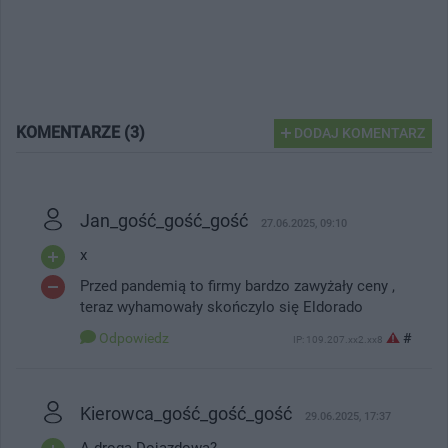
KOMENTARZE (3)
DODAJ KOMENTARZ
Jan_gość_gość_gość
27.06.2025, 09:10
x
Przed pandemią to firmy bardzo zawyżały ceny ,
teraz wyhamowały skończylo się Eldorado
Odpowiedz
#
IP: 109.207.xx2.xx8
Kierowca_gość_gość_gość
29.06.2025, 17:37
A droga Dojazdowa?