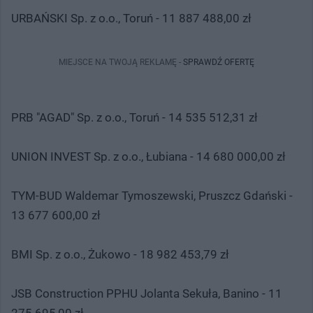
URBAŃSKI Sp. z o.o., Toruń - 11 887 488,00 zł
MIEJSCE NA TWOJĄ REKLAMĘ -
SPRAWDŹ OFERTĘ
PRB "AGAD" Sp. z o.o., Toruń - 14 535 512,31 zł
UNION INVEST Sp. z o.o., Łubiana - 14 680 000,00 zł
TYM-BUD Waldemar Tymoszewski, Pruszcz Gdański -
13 677 600,00 zł
BMI Sp. z o.o., Żukowo - 18 982 453,79 zł
JSB Construction PPHU Jolanta Sekuła, Banino - 11
275 695,00 zł