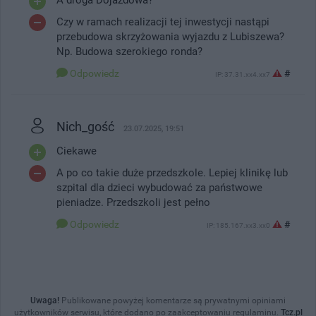
Czy w ramach realizacji tej inwestycji nastąpi
przebudowa skrzyżowania wyjazdu z Lubiszewa?
Np. Budowa szerokiego ronda?
Odpowiedz
#
IP: 37.31.xx4.xx7
Nich_gość
23.07.2025, 19:51
Ciekawe
A po co takie duże przedszkole. Lepiej klinikę lub
szpital dla dzieci wybudować za państwowe
pieniadze. Przedszkoli jest pełno
Odpowiedz
#
IP: 185.167.xx3.xx0
Uwaga!
Publikowane powyżej komentarze są prywatnymi opiniami
użytkowników serwisu, które dodano po zaakceptowaniu regulaminu.
Tcz.pl