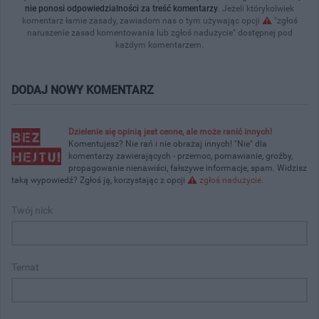
nie ponosi odpowiedzialności za treść komentarzy
. Jeżeli którykolwiek
komentarz łamie zasady, zawiadom nas o tym używając opcji
"zgłoś
naruszenie zasad komentowania lub zgłoś nadużycie" dostępnej pod
każdym komentarzem.
DODAJ NOWY KOMENTARZ
Dzielenie się opinią jest cenne, ale może ranić innych!
Komentujesz? Nie rań i nie obrażaj innych! "Nie" dla
komentarzy zawierających - przemoc, pomawianie, groźby,
propagowanie nienawiści, fałszywe informacje, spam. Widzisz
taką wypowiedź? Zgłoś ją, korzystając z opcji
zgłoś nadużycie
.
Twój nick
Temat