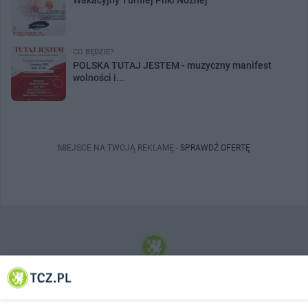
CO BĘDZIE?
POLSKA TUTAJ JESTEM - muzyczny manifest
wolności i...
MIEJSCE NA TWOJĄ REKLAMĘ -
SPRAWDŹ OFERTĘ
© 2001-2026 Tczew - TCZ.PL Sp. z o.o. Internetowy Serwis Informacyjny Miasta
Tczewa