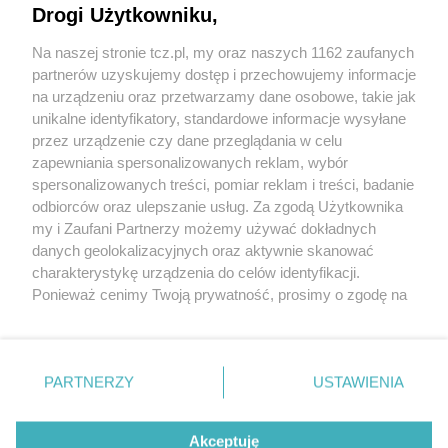
Drogi Użytkowniku,
Na naszej stronie tcz.pl, my oraz naszych 1162 zaufanych
partnerów uzyskujemy dostęp i przechowujemy informacje
na urządzeniu oraz przetwarzamy dane osobowe, takie jak
unikalne identyfikatory, standardowe informacje wysyłane
przez urządzenie czy dane przeglądania w celu
zapewniania spersonalizowanych reklam, wybór
O FIRMIE
POLITYKA PRYWATNOŚCI
HOSTING
spersonalizowanych treści, pomiar reklam i treści, badanie
REKLAMA
WSPÓŁPRACA
RSS
FACEBOOK
KONTAKT
odbiorców oraz ulepszanie usług. Za zgodą Użytkownika
my i Zaufani Partnerzy możemy używać dokładnych
Nasze serwisy
danych geolokalizacyjnych oraz aktywnie skanować
charakterystykę urządzenia do celów identyfikacji.
Aktualności
Muzyka i kultura
Ponieważ cenimy Twoją prywatność, prosimy o zgodę na
Tcz24
Archiwum wydarzeń
korzystanie z tych technologii poprzez kliknięcie
Kronika Policyjna
Telewizja Internetowa
„Akceptuję”. Zgoda jest dobrowolna i zawsze możesz ją
Kalendarz imprez
Sport
zmienić/wycofać klikając przycisk ustawień prywatności
Salony urody i masażu
Żłobki i przedszkola
PARTNERZY
USTAWIENIA
Historia miasta
Zdjęcia miasta
znajdujący się w lewym dolnym rogu strony
. Niektóre
Władze miasta
Zabytki
rodzaje przetwarzania danych nie wymagają zgody
użytkownika, ale masz prawo sprzeciwić się takiemu
Akceptuję