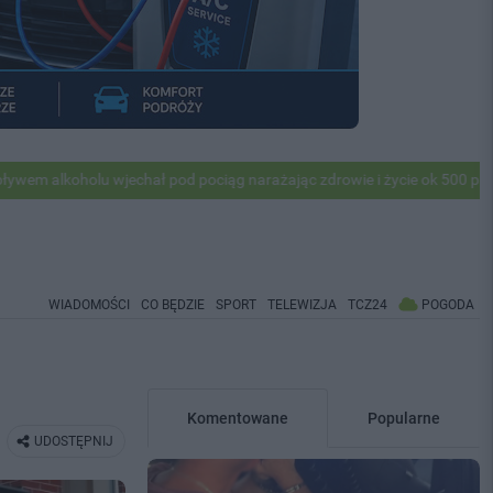
 wjechał pod pociąg narażając zdrowie i życie ok 500 pasażerów! PKP 
WIADOMOŚCI
CO BĘDZIE
SPORT
TELEWIZJA
TCZ24
POGODA
Komentowane
Popularne
UDOSTĘPNIJ