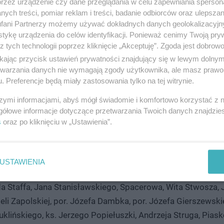
przez urządzenie czy dane przeglądania w celu zapewniania sperson
więtego Grzegorza, Plac gen. Józefa Hallera, Podmurna, Koś
ych treści, pomiar reklam i treści, badanie odbiorców oraz ulepszan
, Wodna, Zamkowa, Żeglarska, Mickiewicza, Łazienna, Stefa
fani Partnerzy możemy używać dokładnych danych geolokalizacyjn
omna, Kręta, Jarosława Dąbrowskiego, Ogrodowa, Kołłątaja
tykę urządzenia do celów identyfikacji. Ponieważ cenimy Twoją pry
z tych technologii poprzez kliknięcie „Akceptuję”. Zgoda jest dobro
taszica, Krasińskiego, Parkowa, Wybickiego, Wyspiańskiego
ikając przycisk ustawień prywatności znajdujący się w lewym dolny
, Szkoły Morskiej, 30 Stycznia, Kasprowicza, Sportowa, Jan
etwarzania danych nie wymagają zgody użytkownika, ale masz prawo 
sława Prusa, Stefana Żeromskiego, Franciszka Fenikowskie
. Preferencje będą miały zastosowania tylko na tej witrynie.
budowanie, Jarosława Iwaszkiewicza, Bałdowska, Jabłoniow
szymi informacjami, abyś mógł świadomie i komfortowo korzystać z
, Nowowiejska, Kochanowskiego, Tetmajera, Orzeszkowej, Ceg
gółowe informacje dotyczące przetwarzania Twoich danych znajdzi
skupa Konstantyna Dominika, Tadeusza Boya - Żeleńskiego,
s
oraz po kliknięciu w „Ustawienia”.
zefa Czyżewskiego, Adolfa Dygasińskiego, Forsterów, Aleksa
ego, Bartosza Głowackiego, Józefa Chełmońskiego, Wiktor
aka, Juliusza Kraziewicza, Czesława Miłosza, Romana Land
USTAWIENIA
 Zofii Nałkowskiej, C. Kamila Norwida, ks. J. St. Pasierba,
 Staffa, Jana Stanisławskiego, Spacerowa, Wita Stwosza, 
li Zapolskiej, por. Józefa Dambka, por. Józefa Gierszewski
uklińskiego, ks. Jerzego Popiełuszki, Andrzeja Struga, Pias