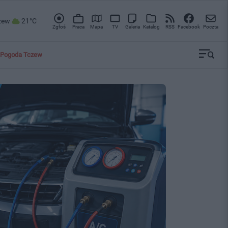
zew
21°C
Zgłoś
Praca
Mapa
TV
Galeria
Katalog
RSS
Facebook
Poczta
Pogoda Tczew