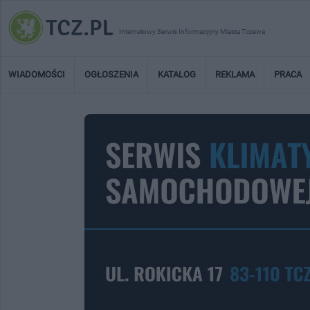
Internetowy Serwis Informacyjny Miasta Tczewa
WIADOMOŚCI
OGŁOSZENIA
KATALOG
REKLAMA
PRACA