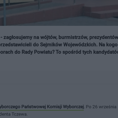
 zagłosujemy na wójtów, burmistrzów, prezydentów
 przedstawicieli do Sejmików Wojewódzkich. Na kog
orach do Rady Powiatu? To spośród tych kandydató
yborczego Państwowej Komisji Wyborczej
. Po 26 września
ydenta Tczewa.