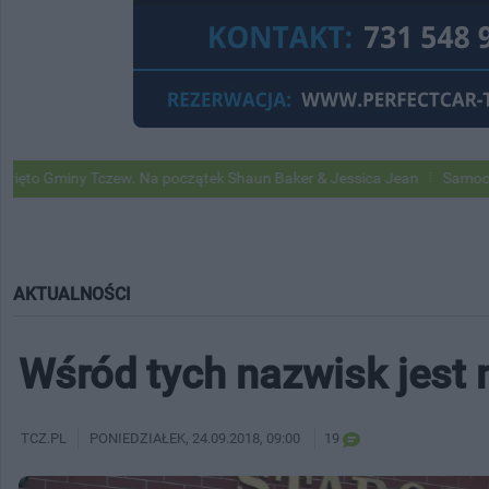
czew. Na początek Shaun Baker & Jessica Jean
Samochody Google St
AKTUALNOŚCI
Wśród tych nazwisk jest
TCZ.PL
PONIEDZIAŁEK
, 24.09.2018, 09:00
19