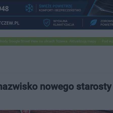
reet View na ulicach Tczewa. Aktualizują mapy
Pod wpływem alkoholu
 nazwisko nowego starosty